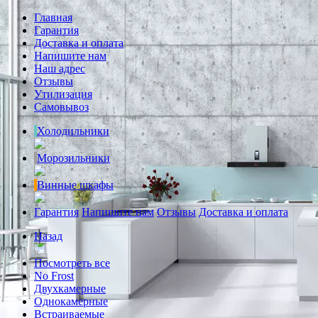
Главная
Гарантия
Доставка и оплата
Напишите нам
Наш адрес
Отзывы
Утилизация
Самовывоз
Холодильники
Морозильники
Винные шкафы
Гарантия
Напишите нам
Отзывы
Доставка и оплата
Назад
Посмотреть все
No Frost
Двухкамерные
Однокамерные
Встраиваемые