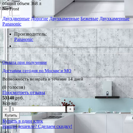
общий объем 368 л
No Frost
Двухдверные
Дорогие
Двухкамерные
Бежевые
Двухкамерные
Panasonic
Производитель:
Panasonic
*Наличие уточняйте у менеджера
Оплата при получении
Доставим сегодня по Москве и МО
Возможность возврата в течение 14 дней
(0 голосов)
Просмотреть отзывы
53140
руб.
Кол-во:
−
+
Купить
Купить в один клик
Нашли дешевле? Сделаем скидку!