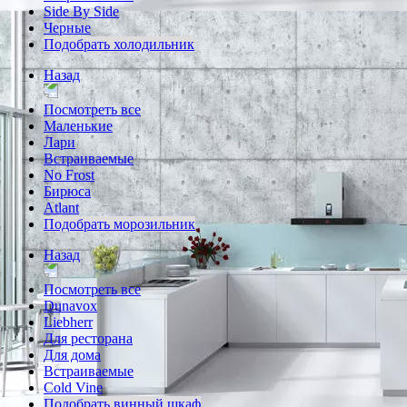
Side By Side
Черные
Подобрать холодильник
Назад
Посмотреть все
Маленькие
Лари
Встраиваемые
No Frost
Бирюса
Atlant
Подобрать морозильник
Назад
Посмотреть все
Dunavox
Liebherr
Для ресторана
Для дома
Встраиваемые
Cold Vine
Подобрать винный шкаф