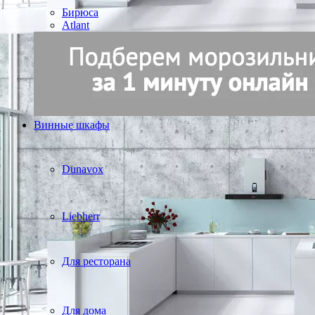
Бирюса
Atlant
Винные шкафы
Dunavox
Liebherr
Для ресторана
Для дома