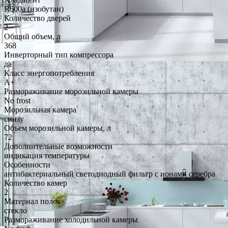
R600a (изобутан)
Количество дверей
2
Общий объем, л
368
Инверторный тип компрессора
да
Класс энергопотребления
A+
Размораживание морозильной камеры
No frost
Морозильная камера
снизу
Объем морозильной камеры, л
72
Дополнительные возможности
индикация температуры
Особенности
антибактериальный светодиодный фильтр с ионами серебра
Количество камер
2
Материал полок
стекло
Размораживание холодильной камеры