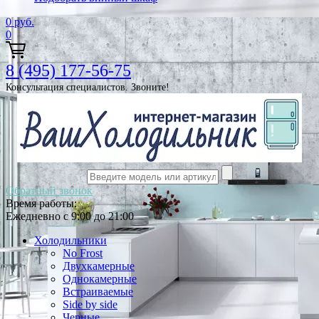
0
руб.
0
8 (495) 177-56-75
Консультация специалистов. Звоните!
Обратный звонок
Время работы:
Ежедневно с 9:00 до 21:00
Холодильники
No Frost
Двухкамерные
Однокамерные
Встраиваемые
Side by side
Черные