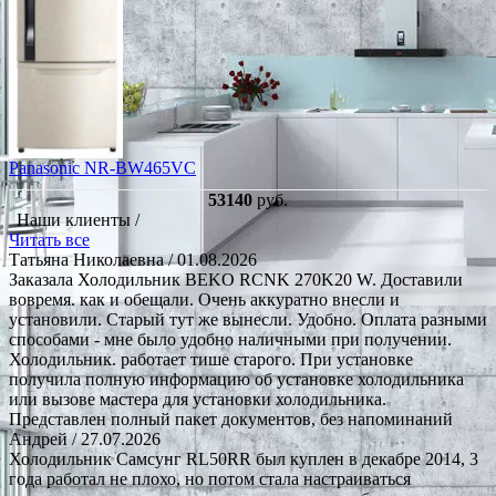
Panasonic NR-BW465VC
53140
руб.
Наши клиенты /
Читать все
Татьяна Николаевна
/ 01.08.2026
Заказала Холодильник BEKO RCNK 270K20 W. Доставили
вовремя. как и обещали. Очень аккуратно внесли и
установили. Старый тут же вынесли. Удобно. Оплата разными
способами - мне было удобно наличными при получении.
Холодильник. работает тише старого. При установке
получила полную информацию об установке холодильника
или вызове мастера для установки холодильника.
Представлен полный пакет документов, без напоминаний
Андрей
/ 27.07.2026
Холодильник Самсунг RL50RR был куплен в декабре 2014, 3
года работал не плохо, но потом стала настраиваться