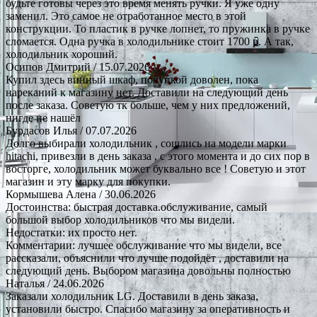
будьте готовы через это время менять ручки. Я уже одну
заменил. Это самое не отработанное место в этой
конструкции. То пластик в ручке лопнет, то пружинка в ручке
сломается. Одна ручка в холодильнике стоит 1700 р. А так,
холодильник хороший.
Осипов Дмитрий
/ 15.07.2026
Купил здесь винный шкаф, покупкой доволен, пока
нареканий к магазину нет. Доставили на следующий день
после заказа. Советую тк больше, чем у них предложений,
нигде не нашёл
Бурдасов Илья
/ 07.07.2026
Долго выбирали холодильник , сошлись на модели марки
hitachi, привезли в день заказа , с этого момента и до сих пор в
восторге, холодильник может буквально все ! Советую и этот
магазин и эту марку для покупки.
Кормышева Алена
/ 30.06.2026
Достоинства: быстрая доставка.обслуживание, самый
большой выбор холодильников что мы видели.
Недостатки: их просто нет.
Комментарии: лучшее обслуживание что мы видели, все
рассказали, объяснили что лучше подойдёт , доставили на
следующий день. Выбором магазина довольны полностью
Наталья
/ 24.06.2026
Заказали холодильник LG. Доставили в день заказа,
установили быстро. Спасибо магазину за оперативность и