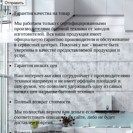
Гарантия качества на товар
Мы работаем только с сертифицированными
производителями бытовой техники от заводов
изготовителей. Вся наша продукция имеет
официальную гарантию производителя и обслуживание
в сервисных центрах. Покупая у нас - можете быть
уверенны в качестве предоставляемой продукции и
услуг.
Гарантия низких цен
Наш интернет-магазин сотрудничает с производителями
техники напрямую и не имеет оффлайн площадей и
шоу-румов, что позволяет удерживать одну из самых
низких цен на рынке бытовой техники.
Полный возврат стоимости
Мы полностью вернем вам деньги если товар будет не
соответстовать описанию на сайте, либо не будет
доставлен вовремя.
Возврат платежа по счету