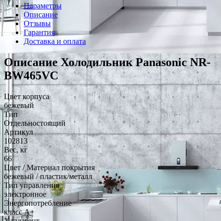
Параметры
Описание
Отзывы
Гарантия
Доставка и оплата
Описание Холодильник Panasonic NR-
BW465VC
Цвет корпуса
бежевый
Тип
Отдельностоящий
Артикул
102813
Вес, кг
66
Цвет / Материал покрытия
бежевый / пластик/металл
Тип управления
электронное
Энергопотребление
класс A+
Хладагент