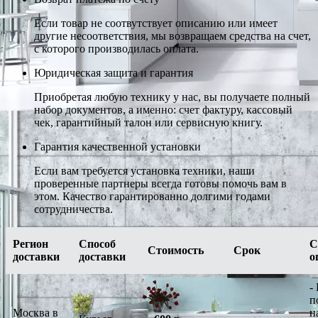
Если товар не соотвутствует описанию или имеет
другие несоответствия, мы возвращаем средства на счет,
с которого производилась оплата.
Юридическая защита и гарантия
Приобретая любую технику у нас, вы получаете полный
набор документов, а именно: счет фактуру, кассовый
чек, гарантийный талон или сервисную книгу.
Гарантия качественной установки
Если вам требуется установка техники, наши
проверенные партнеры всегда готовы помочь вам в
этом. Качество гарантированно долгими годами
сотрудничества.
Регион
Способ
С
Стоимость
Срок
доставки
доставки
о
-
п
Москва в
н