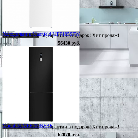
Холодильник Maunfeld MFF185SFW
Сезонная скидка
Год гарантии в подарок!
Хит продаж!
56430
руб.
Maunfeld MFF200NFBE
Сезонная скидка
Год гарантии в подарок!
Хит продаж!
62070
руб.