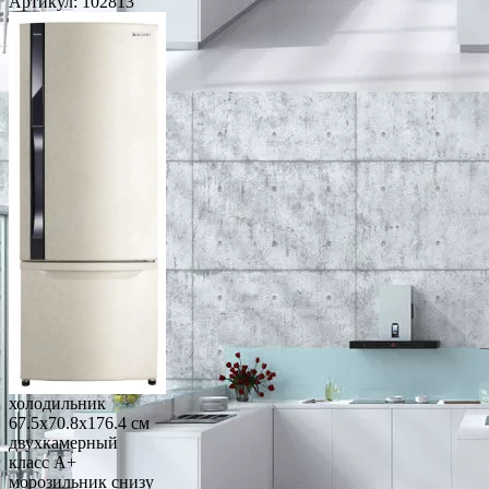
Артикул:
102813
холодильник
67.5x70.8x176.4 см
двухкамерный
класс A+
морозильник снизу