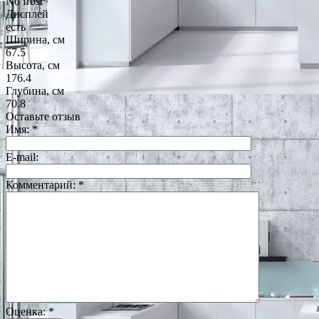
No frost
Дисплей
есть
Ширина, см
67.5
Высота, см
176.4
Глубина, см
70.8
Оставьте отзыв
Имя:
*
E-mail:
Комментарий:
*
Оценка:
*