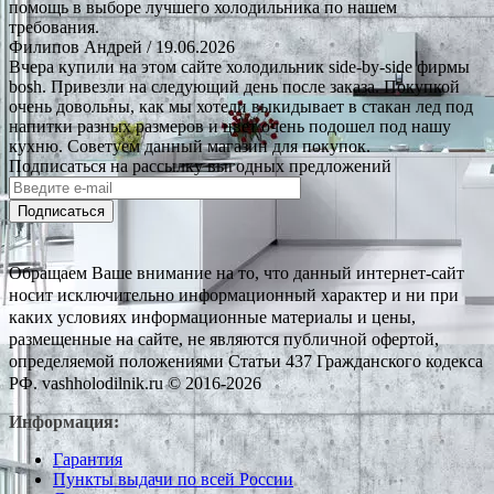
помощь в выборе лучшего холодильника по нашем
требования.
Филипов Андрей
/ 19.06.2026
Вчера купили на этом сайте холодильник side-by-side фирмы
bosh. Привезли на следующий день после заказа. Покупкой
очень довольны, как мы хотели выкидывает в стакан лед под
напитки разных размеров и цвет очень подошел под нашу
кухню. Советуем данный магазин для покупок.
Подписаться на рассылку выгодных предложений
Подписаться
Обращаем Ваше внимание на то, что данный интернет-сайт
носит исключительно информационный характер и ни при
каких условиях информационные материалы и цены,
размещенные на сайте, не являются публичной офертой,
определяемой положениями Статьи 437 Гражданского кодекса
РФ. vashholodilnik.ru © 2016-2026
Информация:
Гарантия
Пункты выдачи по всей России