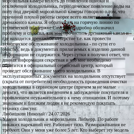
морозильная камера вплоть до появления ошибки и
отключения холодильника, периодическое появление воды на
полу под дверкой морозильной камеры говорило о том, что
причиной плохой работы скорее всего является засор
дренажного канала. Я обратился в на горячую линию по
технической поддержке Самсунг, подробно обозначил
проблему и спросил, как мне прочистить дренажный канал и
где находится дренажное отверстие т.е. как провести
техническое обслуживание холодильника - по сути его
очистку, ведь в документах прилагаемых к изделию данной
информации не содержится. Через сутки я получил ответ, что
данная информация секретная и что мне необходимо
обратится в официальный сервисный центр, который
проведет обслуживание моего холодильника. В
эксплуатационных документах на холодильник отсутствует
(скрыта от потребителя) необходимость проведения очистки
холодильника в сервисном центре (причем за не малые
деньги), что является введением в заблуждение покупателя и
проявлением неуважительного к нему отношения. И поэтому
знакомым и близким людям я не рекомендую покупать
технику самсунг.
Любишкин Николай
/ 24.07.2026
У меня холодильник и морозильник Либхерр. По работе
никаких нареканий нет. Работают тихо. Размораживания не
требуют. Они у меня уже более 5 лет. Кто выберет эту модель