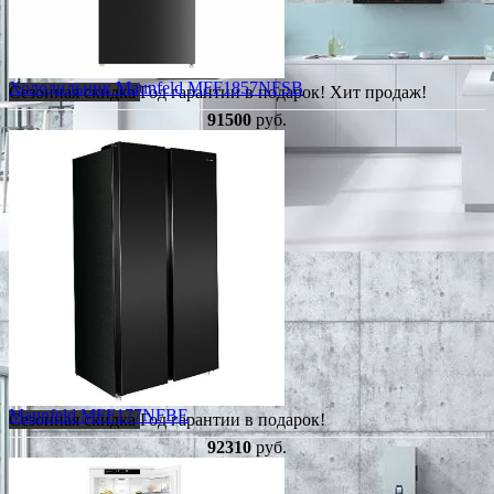
Холодильник Maunfeld MFF1857NFSB
Сезонная скидка
Год гарантии в подарок!
Хит продаж!
91500
руб.
Maunfeld MFF177NFBE
Сезонная скидка
Год гарантии в подарок!
92310
руб.