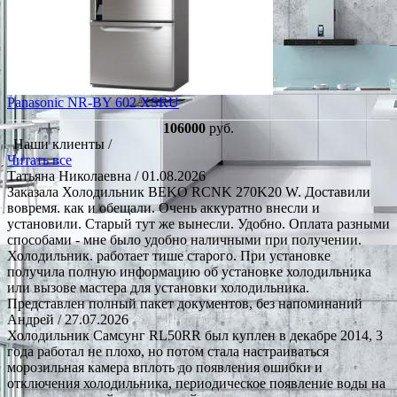
Panasonic NR-BY 602 XSRU
106000
руб.
Наши клиенты /
Читать все
Татьяна Николаевна
/ 01.08.2026
Заказала Холодильник BEKO RCNK 270K20 W. Доставили
вовремя. как и обещали. Очень аккуратно внесли и
установили. Старый тут же вынесли. Удобно. Оплата разными
способами - мне было удобно наличными при получении.
Холодильник. работает тише старого. При установке
получила полную информацию об установке холодильника
или вызове мастера для установки холодильника.
Представлен полный пакет документов, без напоминаний
Андрей
/ 27.07.2026
Холодильник Самсунг RL50RR был куплен в декабре 2014, 3
года работал не плохо, но потом стала настраиваться
морозильная камера вплоть до появления ошибки и
отключения холодильника, периодическое появление воды на