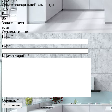
74.5
Объем холодильной камеры, л
416
Вес
86
Зона свежести
есть
Оставьте отзыв
Имя:
*
E-mail:
Комментарий:
*
Оценка:
*