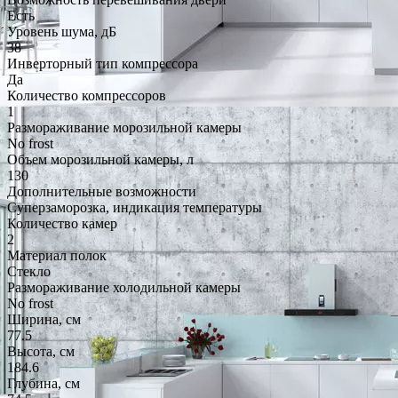
Есть
Уровень шума, дБ
38
Инверторный тип компрессора
Да
Количество компрессоров
1
Размораживание морозильной камеры
No frost
Объем морозильной камеры, л
130
Дополнительные возможности
Суперзаморозка, индикация температуры
Количество камер
2
Материал полок
Стекло
Размораживание холодильной камеры
No frost
Ширина, см
77.5
Высота, см
184.6
Глубина, см