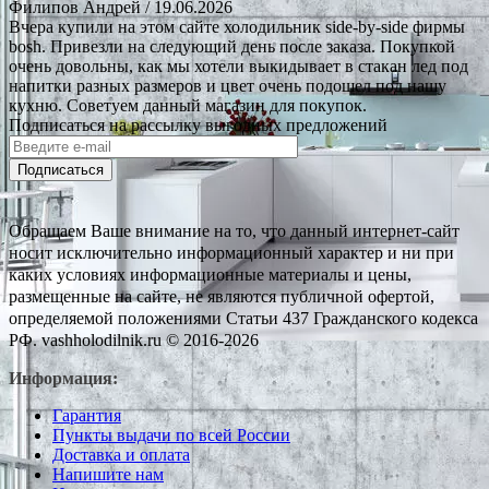
Филипов Андрей
/ 19.06.2026
Вчера купили на этом сайте холодильник side-by-side фирмы
bosh. Привезли на следующий день после заказа. Покупкой
очень довольны, как мы хотели выкидывает в стакан лед под
напитки разных размеров и цвет очень подошел под нашу
кухню. Советуем данный магазин для покупок.
Подписаться на рассылку выгодных предложений
Подписаться
Обращаем Ваше внимание на то, что данный интернет-сайт
носит исключительно информационный характер и ни при
каких условиях информационные материалы и цены,
размещенные на сайте, не являются публичной офертой,
определяемой положениями Статьи 437 Гражданского кодекса
РФ. vashholodilnik.ru © 2016-2026
Информация:
Гарантия
Пункты выдачи по всей России
Доставка и оплата
Напишите нам