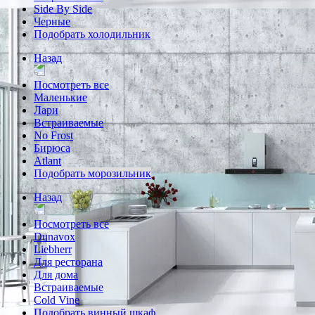
Side By Side
Черные
Подобрать холодильник
Назад
Посмотреть все
Маленькие
Лари
Встраиваемые
No Frost
Бирюса
Atlant
Подобрать морозильник
Назад
Посмотреть все
Dunavox
Liebherr
Для ресторана
Для дома
Встраиваемые
Cold Vine
Подобрать винный шкаф