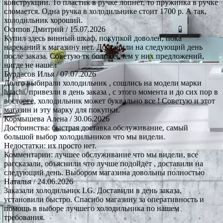
конструкции. То пластик в ручке лопнет, то пружинка в ручке
сломается. Одна ручка в холодильнике стоит 1700 р. А так,
холодильник хороший.
Осипов Дмитрий
/ 15.07.2026
Купил здесь винный шкаф, покупкой доволен, пока
нареканий к магазину нет. Доставили на следующий день
после заказа. Советую тк больше, чем у них предложений,
нигде не нашёл
Бурдасов Илья
/ 07.07.2026
Долго выбирали холодильник , сошлись на модели марки
hitachi, привезли в день заказа , с этого момента и до сих пор в
восторге, холодильник может буквально все ! Советую и этот
магазин и эту марку для покупки.
Кормышева Алена
/ 30.06.2026
Достоинства: быстрая доставка.обслуживание, самый
большой выбор холодильников что мы видели.
Недостатки: их просто нет.
Комментарии: лучшее обслуживание что мы видели, все
рассказали, объяснили что лучше подойдёт , доставили на
следующий день. Выбором магазина довольны полностью
Наталья
/ 24.06.2026
Заказали холодильник LG. Доставили в день заказа,
установили быстро. Спасибо магазину за оперативность и
помощь в выборе лучшего холодильника по нашем
требования.