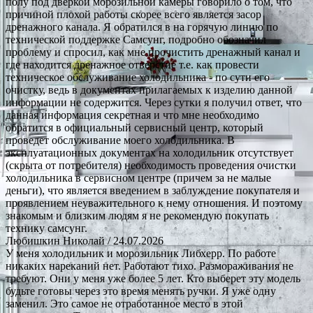
полу под дверкой морозильной камеры говорило о том, что
причиной плохой работы скорее всего является засор
дренажного канала. Я обратился в на горячую линию по
технической поддержке Самсунг, подробно обозначил
проблему и спросил, как мне прочистить дренажный канал и
где находится дренажное отверстие т.е. как провести
техническое обслуживание холодильника - по сути его
очистку, ведь в документах прилагаемых к изделию данной
информации не содержится. Через сутки я получил ответ, что
данная информация секретная и что мне необходимо
обратится в официальный сервисный центр, который
проведет обслуживание моего холодильника. В
эксплуатационных документах на холодильник отсутствует
(скрыта от потребителя) необходимость проведения очистки
холодильника в сервисном центре (причем за не малые
деньги), что является введением в заблуждение покупателя и
проявлением неуважительного к нему отношения. И поэтому
знакомым и близким людям я не рекомендую покупать
технику самсунг.
Любишкин Николай
/ 24.07.2026
У меня холодильник и морозильник Либхерр. По работе
никаких нареканий нет. Работают тихо. Размораживания не
требуют. Они у меня уже более 5 лет. Кто выберет эту модель
будьте готовы через это время менять ручки. Я уже одну
заменил. Это самое не отработанное место в этой