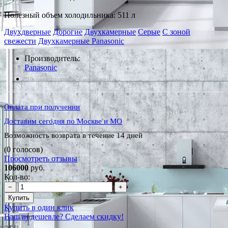
Полезный объем холодильника: 511 л
Двухдверные
Дорогие
Двухкамерные
Серые
С зоной
свежести
Двухкамерные Panasonic
Производитель:
Panasonic
*Наличие уточняйте у менеджера
Оплата при получении
Доставим сегодня по Москве и МО
Возможность возврата в течение 14 дней
(0 голосов)
Просмотреть отзывы
106000
руб.
Кол-во:
−
+
Купить
Купить в один клик
Нашли дешевле? Сделаем скидку!