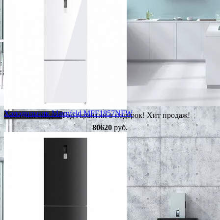
Холодильник Maunfeld MFF1857NFW
Сезонная скидка
Год гарантии в подарок!
Хит продаж!
80620
руб.