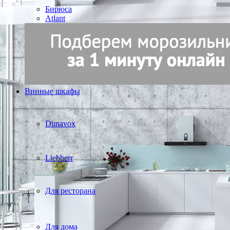
Бирюса
Atlant
Винные шкафы
Dunavox
Liebherr
Для ресторана
Для дома