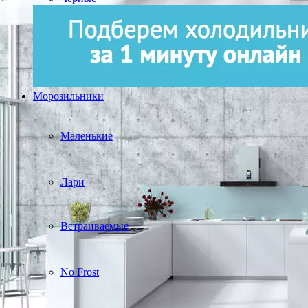
Морозильники
Маленькие
Лари
Встраиваемые
No Frost