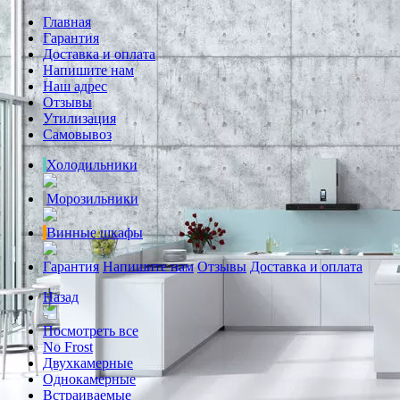
Главная
Гарантия
Доставка и оплата
Напишите нам
Наш адрес
Отзывы
Утилизация
Самовывоз
Холодильники
Морозильники
Винные шкафы
Гарантия
Напишите нам
Отзывы
Доставка и оплата
Назад
Посмотреть все
No Frost
Двухкамерные
Однокамерные
Встраиваемые