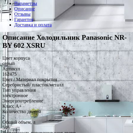
Параметры
Описание
Отзывы
Гарантия
Доставка и оплата
Описание Холодильник Panasonic NR-
BY 602 XSRU
Цвет корпуса
серый
Артикул
162475
Цвет / Материал покрытия
Серебристый/ пластик/металл
Тип управления
электронное
Энергопотребление
Класс A+
Количество дверей
2
Общий объем, л
546
Возможность перевешивания двери