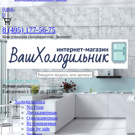
0
руб.
0
8 (495) 177-56-75
Консультация специалистов. Звоните!
Обратный звонок
Время работы:
Ежедневно с 9:00 до 21:00
Холодильники
No Frost
Двухкамерные
Однокамерные
Встраиваемые
Side by side
Черные