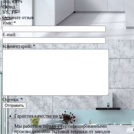
365, кВтч
Склад
VS, TS
Оставьте отзыв
Имя:
*
E-mail:
Комментарий:
*
Оценка:
*
Гарантия качества на товар
Мы работаем только с сертифицированными
производителями бытовой техники от заводов