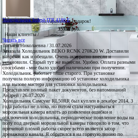
Холодильник Indesit ITR 4180 E
Сезонная скидка
Год гарантии в подарок!
35750
руб.
Наши клиенты /
Читать все
Татьяна Николаевна
/ 31.07.2026
Заказала Холодильник BEKO RCNK 270K20 W. Доставили
вовремя. как и обещали. Очень аккуратно внесли и
установили. Старый тут же вынесли. Удобно. Оплата разными
способами - мне было удобно наличными при получении.
Холодильник. работает тише старого. При установке
получила полную информацию об установке холодильника
или вызове мастера для установки холодильника.
Представлен полный пакет документов, без напоминаний
Андрей
/ 26.07.2026
Холодильник Самсунг RL50RR был куплен в декабре 2014, 3
года работал не плохо, но потом стала настраиваться
морозильная камера вплоть до появления ошибки и
отключения холодильника, периодическое появление воды на
полу под дверкой морозильной камеры говорило о том, что
причиной плохой работы скорее всего является засор
дренажного канала. Я обратился в на горячую линию по