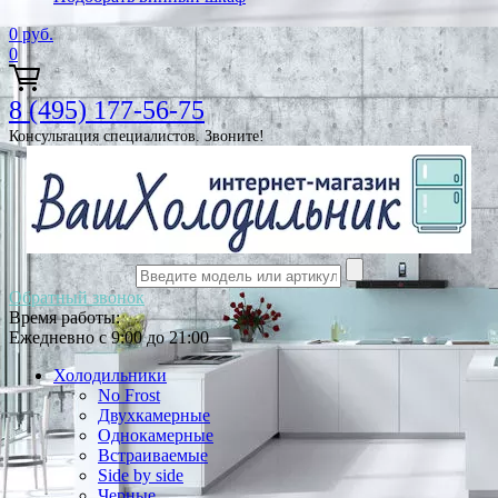
0
руб.
0
8 (495) 177-56-75
Консультация специалистов. Звоните!
Обратный звонок
Время работы:
Ежедневно с 9:00 до 21:00
Холодильники
No Frost
Двухкамерные
Однокамерные
Встраиваемые
Side by side
Черные