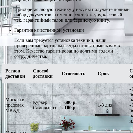
Приобретая любую технику у нас, вы получаете полный
набор документов, а именно: счет фактуру, кассовый
чек, гарантийный талон или сервисную книгу.
Гарантия качественной установки
Если вам требуется установка техники, наши
проверенные партнеры всегда готовы помочь вам в
этом. Качество гарантированно долгими годами
сотрудничества.
Регион
Способ
С
Стоимость
Срок
доставки
доставки
о
-
п
Москва в
н
Курьер
-
600 р.
пределах
1-3 дня
-
Самовывоз
-
100 р.
МКАД
п
н
и
Москва за
П