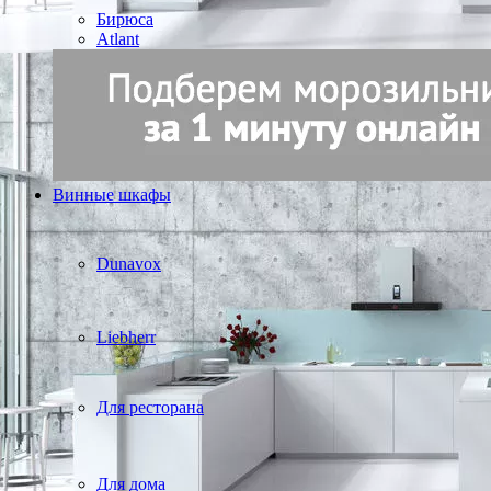
Бирюса
Atlant
Винные шкафы
Dunavox
Liebherr
Для ресторана
Для дома