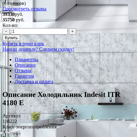
(0 голосов)
Просмотреть отзывы
39330
руб.
35750
руб.
Кол-во:
−
+
Купить
Купить в один клик
Нашли дешевле? Сделаем скидку!
Параметры
Описание
Отзывы
Гарантия
Доставка и оплата
Описание Холодильник Indesit ITR
4180 E
Артикул
108222
Класс энергопотребления
A