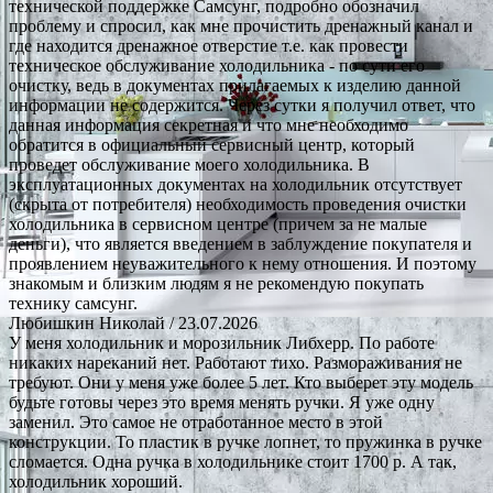
технической поддержке Самсунг, подробно обозначил
проблему и спросил, как мне прочистить дренажный канал и
где находится дренажное отверстие т.е. как провести
техническое обслуживание холодильника - по сути его
очистку, ведь в документах прилагаемых к изделию данной
информации не содержится. Через сутки я получил ответ, что
данная информация секретная и что мне необходимо
обратится в официальный сервисный центр, который
проведет обслуживание моего холодильника. В
эксплуатационных документах на холодильник отсутствует
(скрыта от потребителя) необходимость проведения очистки
холодильника в сервисном центре (причем за не малые
деньги), что является введением в заблуждение покупателя и
проявлением неуважительного к нему отношения. И поэтому
знакомым и близким людям я не рекомендую покупать
технику самсунг.
Любишкин Николай
/ 23.07.2026
У меня холодильник и морозильник Либхерр. По работе
никаких нареканий нет. Работают тихо. Размораживания не
требуют. Они у меня уже более 5 лет. Кто выберет эту модель
будьте готовы через это время менять ручки. Я уже одну
заменил. Это самое не отработанное место в этой
конструкции. То пластик в ручке лопнет, то пружинка в ручке
сломается. Одна ручка в холодильнике стоит 1700 р. А так,
холодильник хороший.