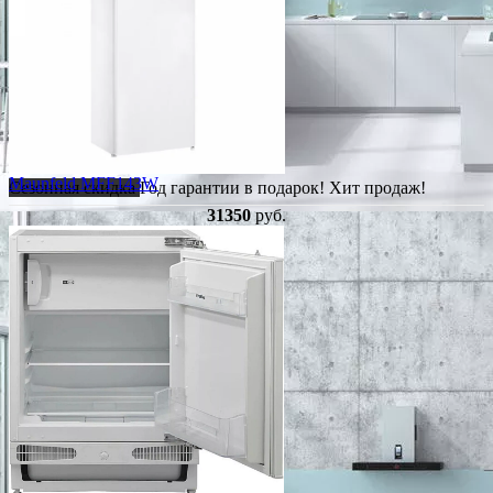
Maunfeld MFF143W
Сезонная скидка
Год гарантии в подарок!
Хит продаж!
31350
руб.