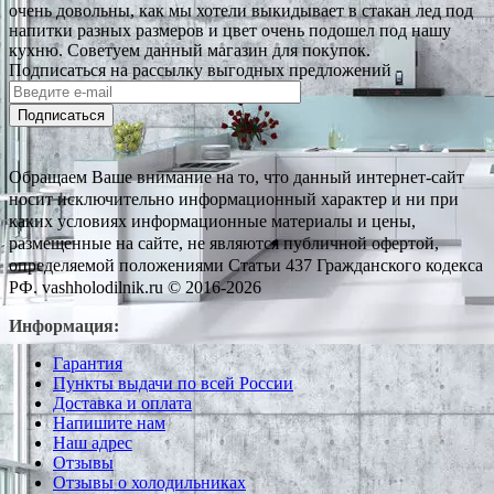
очень довольны, как мы хотели выкидывает в стакан лед под
напитки разных размеров и цвет очень подошел под нашу
кухню. Советуем данный магазин для покупок.
Подписаться на рассылку выгодных предложений
Подписаться
Обращаем Ваше внимание на то, что данный интернет-сайт
носит исключительно информационный характер и ни при
каких условиях информационные материалы и цены,
размещенные на сайте, не являются публичной офертой,
определяемой положениями Статьи 437 Гражданского кодекса
РФ. vashholodilnik.ru © 2016-2026
Информация:
Гарантия
Пункты выдачи по всей России
Доставка и оплата
Напишите нам
Наш адрес
Отзывы
Отзывы о холодильниках