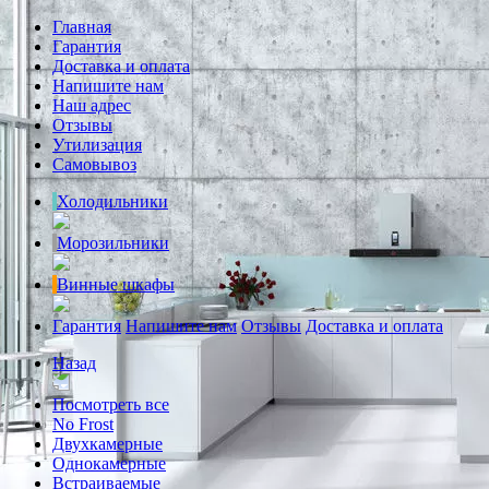
Главная
Гарантия
Доставка и оплата
Напишите нам
Наш адрес
Отзывы
Утилизация
Самовывоз
Холодильники
Морозильники
Винные шкафы
Гарантия
Напишите нам
Отзывы
Доставка и оплата
Назад
Посмотреть все
No Frost
Двухкамерные
Однокамерные
Встраиваемые