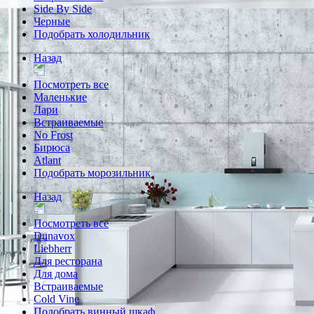
Side By Side
Черные
Подобрать холодильник
Назад
Посмотреть все
Маленькие
Лари
Встраиваемые
No Frost
Бирюса
Atlant
Подобрать морозильник
Назад
Посмотреть все
Dunavox
Liebherr
Для ресторана
Для дома
Встраиваемые
Cold Vine
Подобрать винный шкаф