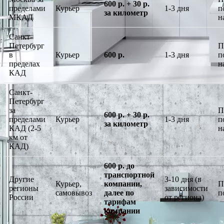
600 р. + 30 р.
пределами
Курьер
1-3 дня
п
за километр
МКАД
н
Санкт-
Петербург
П
в
Курьер
600 р.
1-3 дня
п
пределах
н
КАД
Санкт-
Петербург
за
П
600 р. + 30 р.
пределами
Курьер
1-3 дня
п
за километр
КАД (2-5
н
км от
КАД)
600 р. до
транспортной
Другие
3-10 дня (в
Курьер,
компании,
П
регионы
зависимости
самовывоз
далее по
п
России
от региона)
тарифам
компании