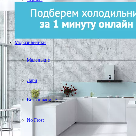
Морозильники
Маленькие
Лари
Встраиваемые
No Frost