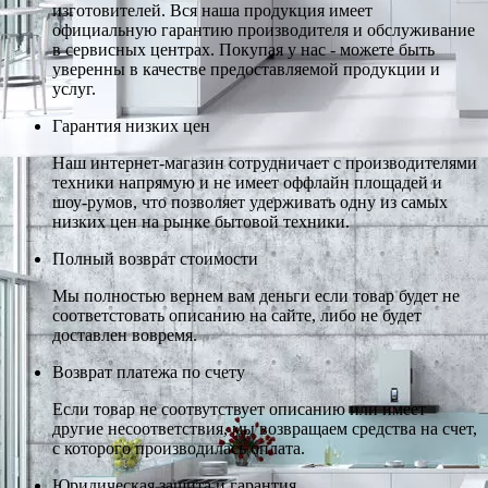
изготовителей. Вся наша продукция имеет
официальную гарантию производителя и обслуживание
в сервисных центрах. Покупая у нас - можете быть
уверенны в качестве предоставляемой продукции и
услуг.
Гарантия низких цен
Наш интернет-магазин сотрудничает с производителями
техники напрямую и не имеет оффлайн площадей и
шоу-румов, что позволяет удерживать одну из самых
низких цен на рынке бытовой техники.
Полный возврат стоимости
Мы полностью вернем вам деньги если товар будет не
соответстовать описанию на сайте, либо не будет
доставлен вовремя.
Возврат платежа по счету
Если товар не соотвутствует описанию или имеет
другие несоответствия, мы возвращаем средства на счет,
с которого производилась оплата.
Юридическая защита и гарантия