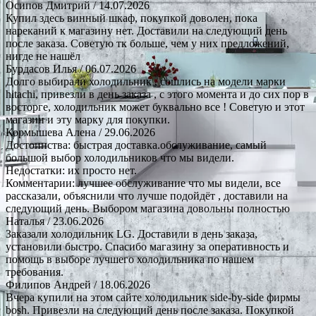
Осипов Дмитрий
/ 14.07.2026
Купил здесь винный шкаф, покупкой доволен, пока
нареканий к магазину нет. Доставили на следующий день
после заказа. Советую тк больше, чем у них предложений,
нигде не нашёл
Бурдасов Илья
/ 06.07.2026
Долго выбирали холодильник , сошлись на модели марки
hitachi, привезли в день заказа , с этого момента и до сих пор в
восторге, холодильник может буквально все ! Советую и этот
магазин и эту марку для покупки.
Кормышева Алена
/ 29.06.2026
Достоинства: быстрая доставка.обслуживание, самый
большой выбор холодильников что мы видели.
Недостатки: их просто нет.
Комментарии: лучшее обслуживание что мы видели, все
рассказали, объяснили что лучше подойдёт , доставили на
следующий день. Выбором магазина довольны полностью
Наталья
/ 23.06.2026
Заказали холодильник LG. Доставили в день заказа,
установили быстро. Спасибо магазину за оперативность и
помощь в выборе лучшего холодильника по нашем
требования.
Филипов Андрей
/ 18.06.2026
Вчера купили на этом сайте холодильник side-by-side фирмы
bosh. Привезли на следующий день после заказа. Покупкой