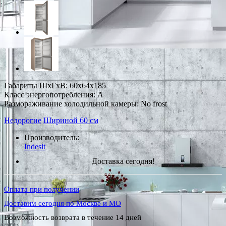
Габариты ШxГxВ: 60x64x185
Класс энергопотребления: A
Размораживание холодильной камеры: No frost
Недорогие
Шириной 60 см
Производитель:
Indesit
Доставка сегодня!
Оплата при получении
Доставим сегодня по Москве и МО
Возможность возврата в течение 14 дней