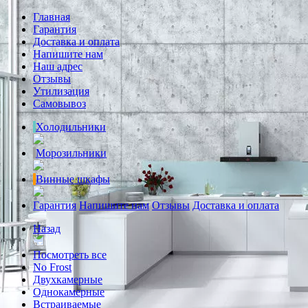
Главная
Гарантия
Доставка и оплата
Напишите нам
Наш адрес
Отзывы
Утилизация
Самовывоз
Холодильники
Морозильники
Винные шкафы
Гарантия
Напишите нам
Отзывы
Доставка и оплата
Назад
Посмотреть все
No Frost
Двухкамерные
Однокамерные
Встраиваемые