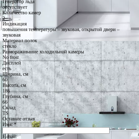
Генератор льда
отсутствует
Количество камер
2
Индикация
повышения температуры – звуковая, открытой двери –
звуковая
Материал полок
стекло
Размораживание холодильной камеры
No frost
Дисплей
есть
Ширина, см
60
Высота, см
186
Глубина, см
66
Склад
TS
Оставьте отзыв
Имя:
*
E-mail: