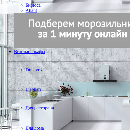
Бирюса
Atlant
Винные шкафы
Dunavox
Liebherr
Для ресторана
Для дома