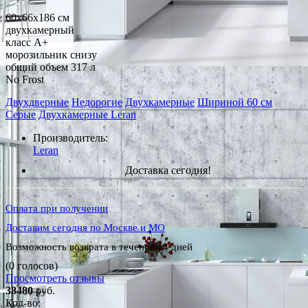
60x66x186 см
двухкамерный
класс A+
морозильник снизу
общий объем 317 л
No Frost
Двухдверные
Недорогие
Двухкамерные
Шириной 60 см
Серые
Двухкамерные Leran
Производитель:
Leran
Доставка сегодня!
Оплата при получении
Доставим сегодня по Москве и МО
Возможность возврата в течение 14 дней
(0 голосов)
Просмотреть отзывы
38480
руб.
Кол-во: