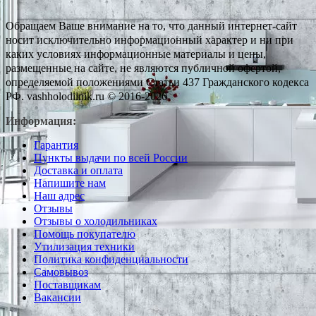
Обращаем Ваше внимание на то, что данный интернет-сайт
носит исключительно информационный характер и ни при
каких условиях информационные материалы и цены,
размещенные на сайте, не являются публичной офертой,
определяемой положениями Статьи 437 Гражданского кодекса
РФ. vashholodilnik.ru © 2016-2026
Информация:
Гарантия
Пункты выдачи по всей России
Доставка и оплата
Напишите нам
Наш адрес
Отзывы
Отзывы о холодильниках
Помощь покупателю
Утилизация техники
Политика конфиденциальности
Самовывоз
Поставщикам
Вакансии