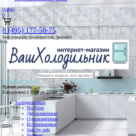
0
руб.
0
8 (495) 177-56-75
Консультация специалистов. Звоните!
Обратный звонок
Время работы:
Ежедневно с 9:00 до 21:00
Холодильники
No Frost
Двухкамерные
Однокамерные
Встраиваемые
Side by side
Черные