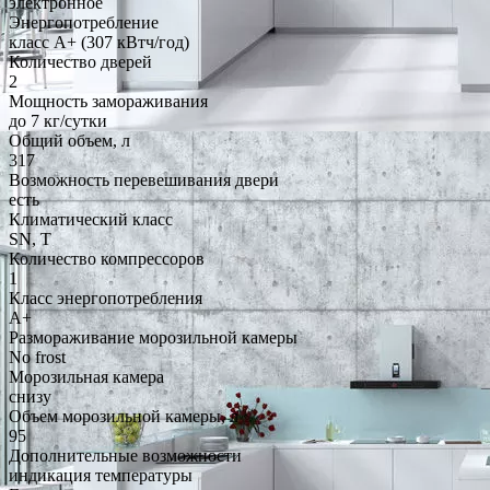
электронное
Энергопотребление
класс A+ (307 кВтч/год)
Количество дверей
2
Мощность замораживания
до 7 кг/cутки
Общий объем, л
317
Возможность перевешивания двери
есть
Климатический класс
SN, T
Количество компрессоров
1
Класс энергопотребления
A+
Размораживание морозильной камеры
No frost
Морозильная камера
снизу
Объем морозильной камеры, л
95
Дополнительные возможности
индикация температуры