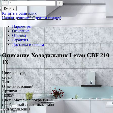
−
+
Купить
Купить в один клик
Нашли дешевле? Сделаем скидку!
Параметры
Описание
Отзывы
Гарантия
Доставка и оплата
Описание Холодильник Leran CBF 210
IX
Цвет корпуса
серый
Тип
Отдельностоящий
Артикул
103957
Цвет / Материал покрытия
серебристый / пластик/металл
Тип управления