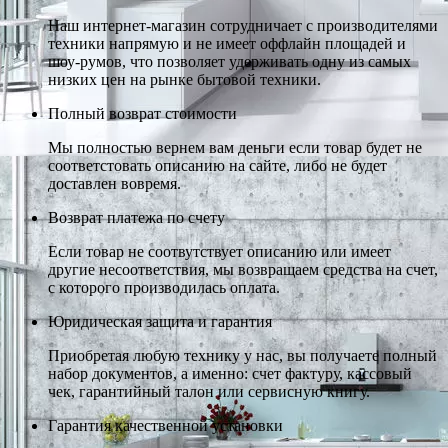
Наш интернет-магазин сотрудничает с производителями
техники напрямую и не имеет оффлайн площадей и
шоу-румов, что позволяет удерживать одну из самых
низких цен на рынке бытовой техники.
Полный возврат стоимости
Мы полностью вернем вам деньги если товар будет не
соответстовать описанию на сайте, либо не будет
доставлен вовремя.
Возврат платежа по счету
Если товар не соотвутствует описанию или имеет
другие несоответствия, мы возвращаем средства на счет,
с которого производилась оплата.
Юридическая защита и гарантия
Приобретая любую технику у нас, вы получаете полный
набор документов, а именно: счет фактуру, кассовый
чек, гарантийный талон или сервисную книгу.
Гарантия качественной установки