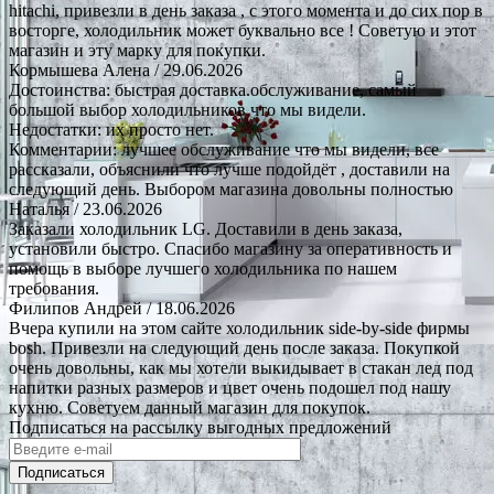
hitachi, привезли в день заказа , с этого момента и до сих пор в
восторге, холодильник может буквально все ! Советую и этот
магазин и эту марку для покупки.
Кормышева Алена
/ 29.06.2026
Достоинства: быстрая доставка.обслуживание, самый
большой выбор холодильников что мы видели.
Недостатки: их просто нет.
Комментарии: лучшее обслуживание что мы видели, все
рассказали, объяснили что лучше подойдёт , доставили на
следующий день. Выбором магазина довольны полностью
Наталья
/ 23.06.2026
Заказали холодильник LG. Доставили в день заказа,
установили быстро. Спасибо магазину за оперативность и
помощь в выборе лучшего холодильника по нашем
требования.
Филипов Андрей
/ 18.06.2026
Вчера купили на этом сайте холодильник side-by-side фирмы
bosh. Привезли на следующий день после заказа. Покупкой
очень довольны, как мы хотели выкидывает в стакан лед под
напитки разных размеров и цвет очень подошел под нашу
кухню. Советуем данный магазин для покупок.
Подписаться на рассылку выгодных предложений
Подписаться