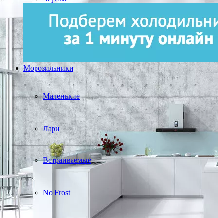
Морозильники
Маленькие
Лари
Встраиваемые
No Frost