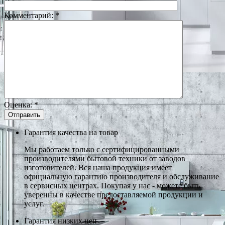
Комментарий:
*
Оценка:
*
Гарантия качества на товар
Мы работаем только с сертифицированными
производителями бытовой техники от заводов
изготовителей. Вся наша продукция имеет
официальную гарантию производителя и обслуживание
в сервисных центрах. Покупая у нас - можете быть
уверенны в качестве предоставляемой продукции и
услуг.
Гарантия низких цен