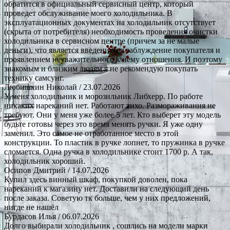
обратится в официальный сервисный центр, который
проведет обслуживание моего холодильника. В
эксплуатационных документах на холодильник отсутствует
(скрыта от потребителя) необходимость проведения очистки
холодильника в сервисном центре (причем за не малые
деньги), что является введением в заблуждение покупателя и
проявлением неуважительного к нему отношения. И поэтому
знакомым и близким людям я не рекомендую покупать
технику самсунг.
Любишкин Николай
/ 23.07.2026
У меня холодильник и морозильник Либхерр. По работе
никаких нареканий нет. Работают тихо. Размораживания не
требуют. Они у меня уже более 5 лет. Кто выберет эту модель
будьте готовы через это время менять ручки. Я уже одну
заменил. Это самое не отработанное место в этой
конструкции. То пластик в ручке лопнет, то пружинка в ручке
сломается. Одна ручка в холодильнике стоит 1700 р. А так,
холодильник хороший.
Осипов Дмитрий
/ 14.07.2026
Купил здесь винный шкаф, покупкой доволен, пока
нареканий к магазину нет. Доставили на следующий день
после заказа. Советую тк больше, чем у них предложений,
нигде не нашёл
Бурдасов Илья
/ 06.07.2026
Долго выбирали холодильник , сошлись на модели марки