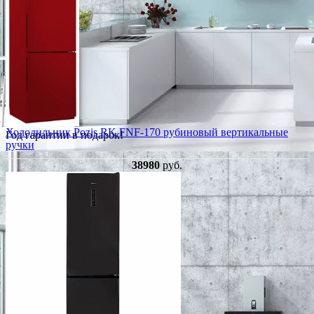
Холодильник Pozis RK FNF-170 рубиновый вертикальные
Год гарантии в подарок!
ручки
38980
руб.