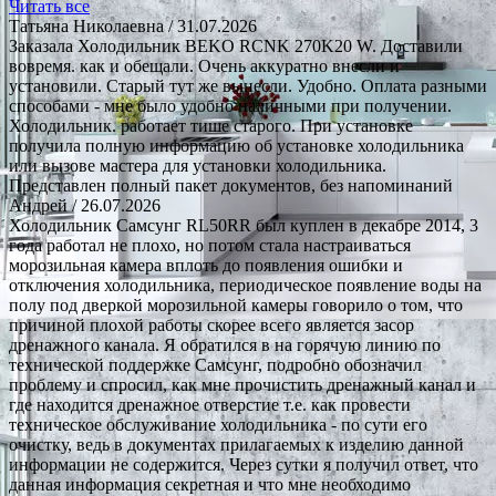
Читать все
Татьяна Николаевна
/ 31.07.2026
Заказала Холодильник BEKO RCNK 270K20 W. Доставили
вовремя. как и обещали. Очень аккуратно внесли и
установили. Старый тут же вынесли. Удобно. Оплата разными
способами - мне было удобно наличными при получении.
Холодильник. работает тише старого. При установке
получила полную информацию об установке холодильника
или вызове мастера для установки холодильника.
Представлен полный пакет документов, без напоминаний
Андрей
/ 26.07.2026
Холодильник Самсунг RL50RR был куплен в декабре 2014, 3
года работал не плохо, но потом стала настраиваться
морозильная камера вплоть до появления ошибки и
отключения холодильника, периодическое появление воды на
полу под дверкой морозильной камеры говорило о том, что
причиной плохой работы скорее всего является засор
дренажного канала. Я обратился в на горячую линию по
технической поддержке Самсунг, подробно обозначил
проблему и спросил, как мне прочистить дренажный канал и
где находится дренажное отверстие т.е. как провести
техническое обслуживание холодильника - по сути его
очистку, ведь в документах прилагаемых к изделию данной
информации не содержится. Через сутки я получил ответ, что
данная информация секретная и что мне необходимо