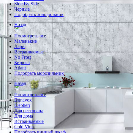
Side By Side
Черные
Подобрать холодильник
Назад
Посмотреть все
Маленькие
Лари
Встраиваемые
No Frost
Бирюса
Atlant
Подобрать морозильник
Назад
Посмотреть все
Dunavox
Liebherr
Для ресторана
Для дома
Встраиваемые
Cold Vine
Подобрать винный шкаф