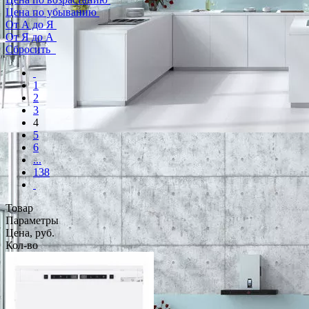
Цена по убыванию
От А до Я
От Я до А
Сбросить
1
2
3
4
5
6
...
138
Товар
Параметры
Цена, руб.
Кол-во