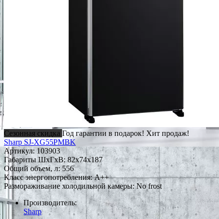
Сезонная скидка
Год гарантии в подарок!
Хит продаж!
Sharp SJ-XG55PMBK
Артикул:
103903
Габариты ШxГxВ: 82x74x187
Общий объем, л: 556
Класс энергопотребления: A++
Размораживание холодильной камеры: No frost
Производитель:
Sharp