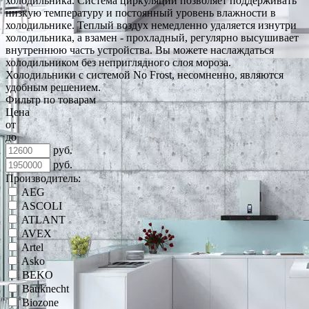
холодильника. Система циркуляции позволяет поддерживать
низкую температуру и постоянный уровень влажности в
холодильнике. Теплый воздух немедленно удаляется изнутри
холодильника, а взамен - прохладный, регулярно высушивает
внутреннюю часть устройства. Вы можете наслаждаться
холодильником без неприглядного слоя мороза.
Холодильники с системой No Frost, несомненно, являются
удобным решением.
Фильтр по товарам
Цена
от
до
руб.
руб.
Производитель:
AEG
ASCOLI
ATLANT
AVEX
Artel
Asko
BEKO
Bauknecht
Biozone