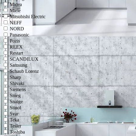
Midea
Miele
Mitsubishi Electric
NEFF
NORD
Panasonic
Pozis
REEX
Restart
SCANDILUX
Samsung
Schaub Lorenz
Sharp
Shivaki
Siemens
Smeg
Snaige
Stinol
Svar
Teka
Tesler
Toshiba