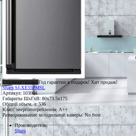
Сезонная скидка
Год гарантии в подарок!
Хит продаж!
Sharp SJ-XE55PMSL
Артикул:
103064
Габариты ШxГxВ: 80x73.5x175
Общий объем, л: 536
Класс энергопотребления: A++
Размораживание холодильной камеры: No frost
Производитель:
Sharp