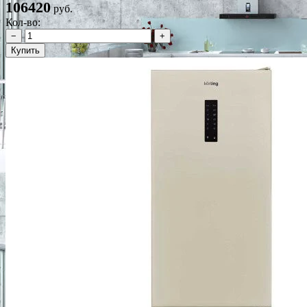
106420
руб.
Кол-во:
−
+
Купить