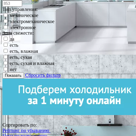
Тип управления:
механическое
электромеханическое
электронное
Зона свежести:
да
есть
есть, влажная
есть, сухая
есть, сухая и влажная
нет
Сбросить фильтр
Показать
Сортировать по:
Рейтинг по убыванию
Цена по возрастанию