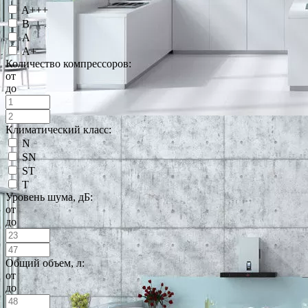
A+++
B
А
А+
Количество компрессоров:
от
до
Климатический класс:
N
SN
ST
T
Уровень шума, дБ:
от
до
Общий объем, л:
от
до