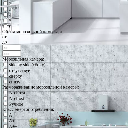
2
3
4
5
6
Объем морозильной камеры, л:
от
до
Морозильная камера:
side by side (сбоку)
отсутствует
сверху
снизу
Размораживание морозильной камеры:
No Frost
No frost
Ручное
Класс энергопотребления:
A
A+
A++