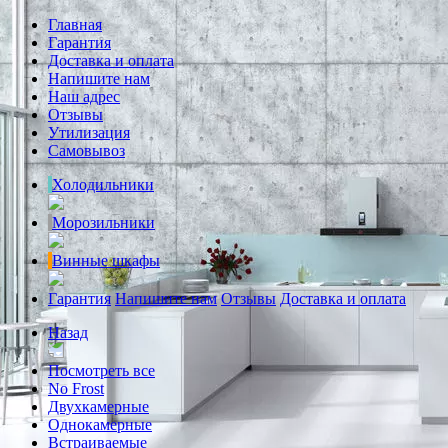
Главная
Гарантия
Доставка и оплата
Напишите нам
Наш адрес
Отзывы
Утилизация
Самовывоз
Холодильники
Морозильники
Винные шкафы
Гарантия
Напишите нам
Отзывы
Доставка и оплата
Назад
Посмотреть все
No Frost
Двухкамерные
Однокамерные
Встраиваемые