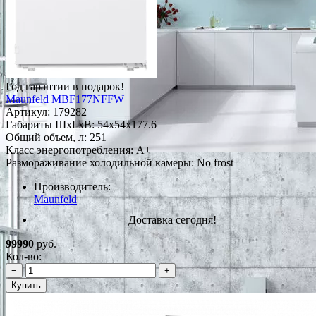
Год гарантии в подарок!
Maunfeld MBF177NFFW
Артикул:
179282
Габариты ШxГxВ: 54x54x177.6
Общий объем, л: 251
Класс энергопотребления: A+
Размораживание холодильной камеры: No frost
Производитель:
Maunfeld
Доставка сегодня!
99990
руб.
Кол-во:
−
+
Купить