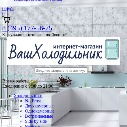
0
руб.
0
8 (495) 177-56-75
Консультация специалистов. Звоните!
Обратный звонок
Время работы:
Ежедневно с 9:00 до 21:00
Холодильники
No Frost
Двухкамерные
Однокамерные
Встраиваемые
Side by side
Черные