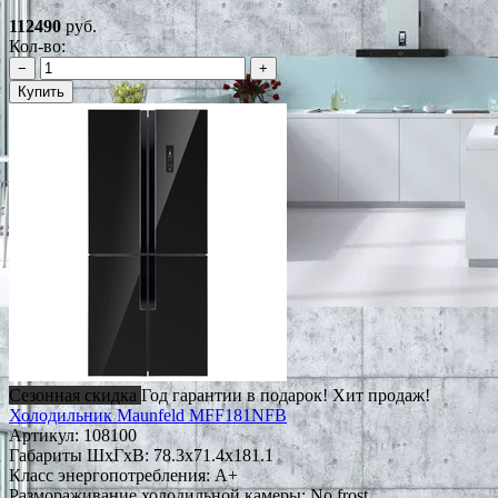
112490
руб.
Кол-во:
−
+
Купить
Сезонная скидка
Год гарантии в подарок!
Хит продаж!
Холодильник Maunfeld MFF181NFB
Артикул:
108100
Габариты ШxГxВ: 78.3x71.4x181.1
Класс энергопотребления: A+
Размораживание холодильной камеры: No frost