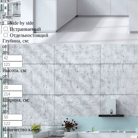
Тип:
Side by side
Встраиваемый
Отдельностоящий
Глубина, см:
от
до
Высота, см:
от
до
Ширина, см:
от
до
Количество камер:
1