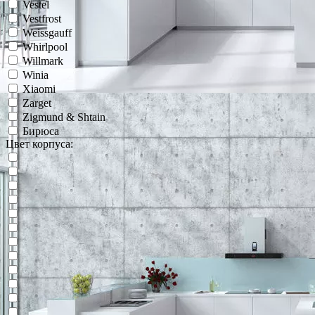
Vestel
Vestfrost
Weissgauff
Whirlpool
Willmark
Winia
Xiaomi
Zarget
Zigmund & Shtain
Бирюса
Цвет корпуса: