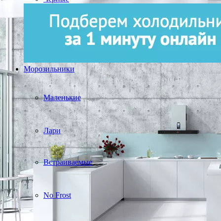
Морозильники
Маленькие
Лари
Встраиваемые
No Frost