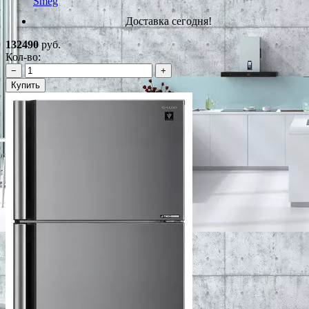
Smeg
Доставка сегодня!
132490
руб.
Кол-во:
−
+
Купить