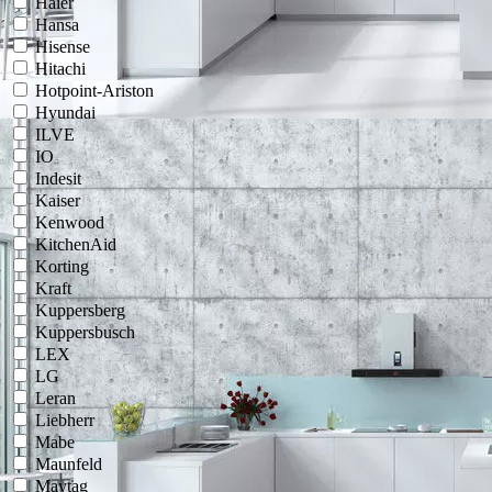
Haier
Hansa
Hisense
Hitachi
Hotpoint-Ariston
Hyundai
ILVE
IO
Indesit
Kaiser
Kenwood
KitchenAid
Korting
Kraft
Kuppersberg
Kuppersbusch
LEX
LG
Leran
Liebherr
Mabe
Maunfeld
Maytag