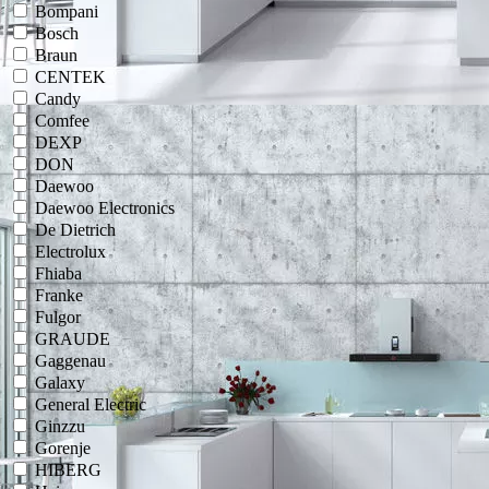
Bompani
Bosch
Braun
CENTEK
Candy
Comfee
DEXP
DON
Daewoo
Daewoo Electronics
De Dietrich
Electrolux
Fhiaba
Franke
Fulgor
GRAUDE
Gaggenau
Galaxy
General Electric
Ginzzu
Gorenje
HIBERG