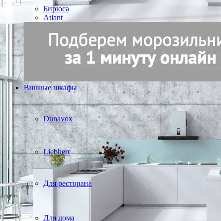
Бирюса
Atlant
Винные шкафы
Dunavox
Liebherr
Для ресторана
Для дома