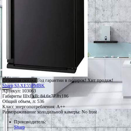
Сезонная скидка
Год гарантии в подарок!
Хит продаж!
Sharp SJ-XE55PMBK
Артикул:
103063
Габариты ШxГxВ: 84.6x77.8x186
Общий объем, л: 536
Класс энергопотребления: A++
Размораживание холодильной камеры: No frost
Производитель:
Sharp