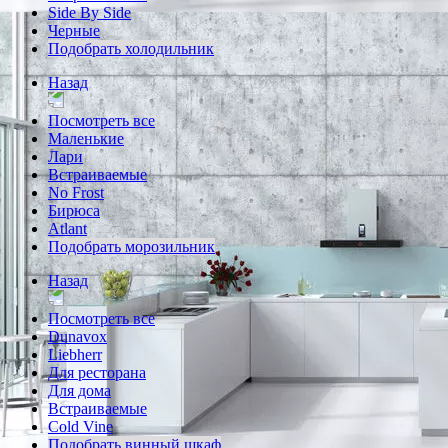
Side By Side
Черные
Подобрать холодильник
Назад
Посмотреть все
Маленькие
Лари
Встраиваемые
No Frost
Бирюса
Atlant
Подобрать морозильник
Назад
Посмотреть все
Dunavox
Liebherr
Для ресторана
Для дома
Встраиваемые
Cold Vine
Подобрать винный шкаф