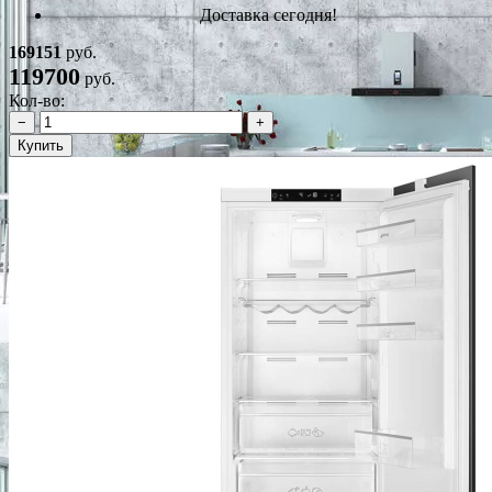
Доставка сегодня!
169151
руб.
119700
руб.
Кол-во:
−
+
Купить