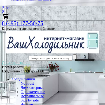
0
руб.
0
8 (495) 177-56-75
Консультация специалистов. Звоните!
Обратный звонок
Время работы:
Ежедневно с 9:00 до 21:00
Холодильники
No Frost
Двухкамерные
Однокамерные
Встраиваемые
Side by side
Черные