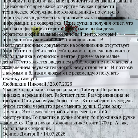
проблему и спросил, как мне прочистить дренажный канал и
где находится дренажное отверстие т.е. как провести
техническое обслуживание холодильника - по сути его
очистку, ведь в документах прилагаемых к изделию данной
информации не содержится. Через сутки я получил ответ, что
данная информация секретная и что мне необходимо
обратится в официальный сервисный центр, который
проведет обслуживание моего холодильника. В
эксплуатационных документах на холодильник отсутствует
(скрыта от потребителя) необходимость проведения очистки
холодильника в сервисном центре (причем за не малые
деньги), что является введением в заблуждение покупателя и
проявлением неуважительного к нему отношения. И поэтому
знакомым и близким людям я не рекомендую покупать
технику самсунг.
Любишкин Николай
/ 23.07.2026
У меня холодильник и морозильник Либхерр. По работе
никаких нареканий нет. Работают тихо. Размораживания не
требуют. Они у меня уже более 5 лет. Кто выберет эту модель
будьте готовы через это время менять ручки. Я уже одну
заменил. Это самое не отработанное место в этой
конструкции. То пластик в ручке лопнет, то пружинка в ручке
сломается. Одна ручка в холодильнике стоит 1700 р. А так,
холодильник хороший.
Осипов Дмитрий
/ 14.07.2026