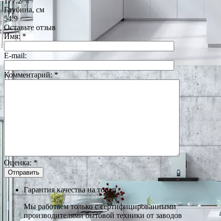
177.2
Глубина, см
54.9
Оставьте отзыв
Имя:
*
E-mail:
Комментарий:
*
Оценка:
*
Гарантия качества на товар
Мы работаем только с сертифицированными
производителями бытовой техники от заводов