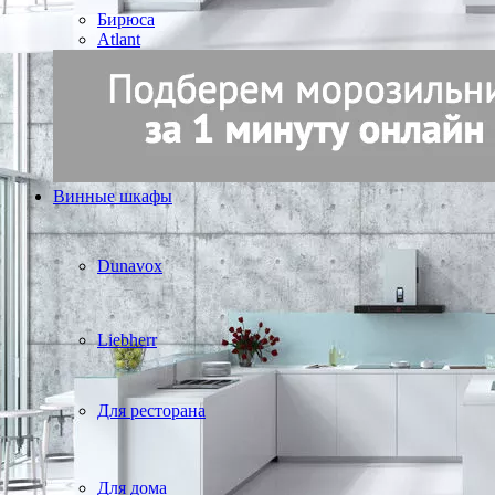
Бирюса
Atlant
Винные шкафы
Dunavox
Liebherr
Для ресторана
Для дома