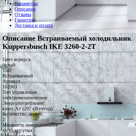
Параметры
Описание
Отзывы
Гарантия
Доставка и оплата
Описание Встраиваемый холодильник
Kuppersbusch IKE 3260-2-2T
Цвет корпуса
белый
Тип
Встраиваемый
Артикул
102063
Тип управления
электромеханическое
Энергопотребление
класс A+ (297 кВтч/год)
Количество дверей
2
Мощность замораживания
до 10 кг/cутки
Общий объем, л