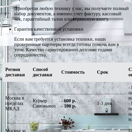
Приобретая любую технику у нас, вы получаете полный
набор документов, а именно: счет фактуру, кассовый
чек, гарантийный талон или сервисную книгу.
Гарантия качественной установки
Если вам требуется установка техники, наши
проверенные партнеры всегда готовы помочь вам в
этом. Качество гарантированно долгими годами
сотрудничества.
Регион
Способ
С
Стоимость
Срок
доставки
доставки
о
-
п
Москва в
н
Курьер
-
600 р.
пределах
1-3 дня
-
Самовывоз
-
100 р.
МКАД
п
н
и
Москва за
П