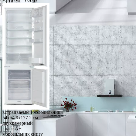
Артикул:
102063
встраиваемый холодильник
54x54.9x177.2 см
двухкамерный
класс A+
морозильник снизу