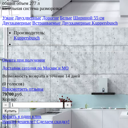
общий объем 277 л
капельная система разморозки
Узкие
Двухдверные
Дорогие
Белые
Шириной 55 см
Двухкамерные
Встраиваемые
Двухкамерные Kuppersbusch
Производитель:
Kuppersbusch
*Наличие уточняйте у менеджера
Оплата при получении
Доставим сегодня по Москве и МО
Возможность возврата в течение 14 дней
(0 голосов)
Просмотреть отзывы
79700
руб.
Кол-во:
−
+
Купить
Купить в один клик
Нашли дешевле? Сделаем скидку!