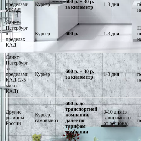
600 р. + 30 р.
пределами
Курьер
1-3 дня
п
за километр
МКАД
н
Санкт-
Петербург
П
в
Курьер
600 р.
1-3 дня
п
пределах
н
КАД
Санкт-
Петербург
за
П
600 р. + 30 р.
пределами
Курьер
1-3 дня
п
за километр
КАД (2-5
н
км от
КАД)
600 р. до
транспортной
Другие
3-10 дня (в
Курьер,
компании,
П
регионы
зависимости
самовывоз
далее по
п
России
от региона)
тарифам
компании