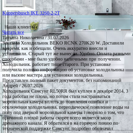
Kuppersbusch IKE 3260-2-2T
79700
руб.
Наши клиенты /
Читать все
Татьяна Николаевна
/ 31.07.2026
Заказала Холодильник BEKO RCNK 270K20 W. Доставили
вовремя. как и обещали. Очень аккуратно внесли и
установили. Старый тут же вынесли. Удобно. Оплата разными
способами - мне было удобно наличными при получении.
Холодильник. работает тише старого. При установке
получила полную информацию об установке холодильника
или вызове мастера для установки холодильника.
Представлен полный пакет документов, без напоминаний
Андрей
/ 26.07.2026
Холодильник Самсунг RL50RR был куплен в декабре 2014, 3
года работал не плохо, но потом стала настраиваться
морозильная камера вплоть до появления ошибки и
отключения холодильника, периодическое появление воды на
полу под дверкой морозильной камеры говорило о том, что
причиной плохой работы скорее всего является засор
дренажного канала. Я обратился в на горячую линию по
технической поддержке Самсунг, подробно обозначил