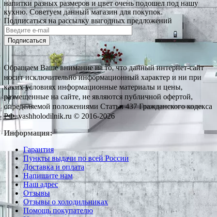
напитки разных размеров и цвет очень подошел под нашу
кухню. Советуем данный магазин для покупок.
Подписаться на рассылку выгодных предложений
Подписаться
Обращаем Ваше внимание на то, что данный интернет-сайт
носит исключительно информационный характер и ни при
каких условиях информационные материалы и цены,
размещенные на сайте, не являются публичной офертой,
определяемой положениями Статьи 437 Гражданского кодекса
РФ. vashholodilnik.ru © 2016-2026
Информация:
Гарантия
Пункты выдачи по всей России
Доставка и оплата
Напишите нам
Наш адрес
Отзывы
Отзывы о холодильниках
Помощь покупателю