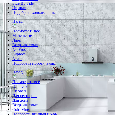
Side By Side
Черные
Подобрать холодильник
Назад
Посмотреть все
Маленькие
Лари
Встраиваемые
No Frost
Бирюса
Atlant
Подобрать морозильник
Назад
Посмотреть все
Dunavox
Liebherr
Для ресторана
Для дома
Встраиваемые
Cold Vine
Подобрать винный шкаф