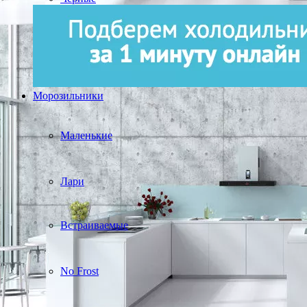
Морозильники
Маленькие
Лари
Встраиваемые
No Frost