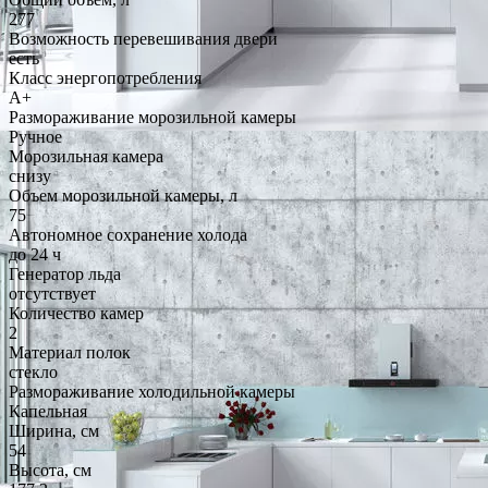
277
Возможность перевешивания двери
есть
Класс энергопотребления
A+
Размораживание морозильной камеры
Ручное
Морозильная камера
снизу
Объем морозильной камеры, л
75
Автономное сохранение холода
до 24 ч
Генератор льда
отсутствует
Количество камер
2
Материал полок
стекло
Размораживание холодильной камеры
Капельная
Ширина, см
54
Высота, см