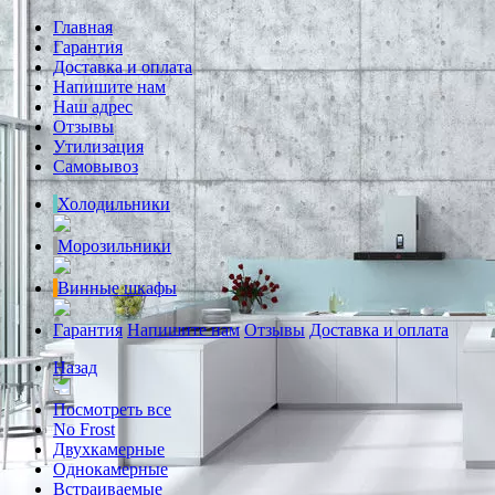
Главная
Гарантия
Доставка и оплата
Напишите нам
Наш адрес
Отзывы
Утилизация
Самовывоз
Холодильники
Морозильники
Винные шкафы
Гарантия
Напишите нам
Отзывы
Доставка и оплата
Назад
Посмотреть все
No Frost
Двухкамерные
Однокамерные
Встраиваемые