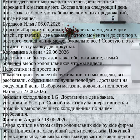
Купил здесь винный шкаф, покупкой доволен, пока
нареканий к магазину нет. Доставили на следующий день
после заказа. Советую тк больше, чем у них предложений,
нигде не нашёл
Бурдасов Илья
/ 06.07.2026
Долго выбирали холодильник , сошлись на модели марки
hitachi, привезли в день заказа , с этого момента и до сих пор в
восторге, холодильник может буквально все ! Советую и этот
магазин и эту марку для покупки.
Кормышева Алена
/ 29.06.2026
Достоинства: быстрая доставка.обслуживание, самый
большой выбор холодильников что мы видели.
Недостатки: их просто нет.
Комментарии: лучшее обслуживание что мы видели, все
рассказали, объяснили что лучше подойдёт , доставили на
следующий день. Выбором магазина довольны полностью
Наталья
/ 23.06.2026
Заказали холодильник LG. Доставили в день заказа,
установили быстро. Спасибо магазину за оперативность и
помощь в выборе лучшего холодильника по нашем
требования.
Филипов Андрей
/ 18.06.2026
Вчера купили на этом сайте холодильник side-by-side фирмы
bosh. Привезли на следующий день после заказа. Покупкой
очень довольны, как мы хотели выкидывает в стакан лед под