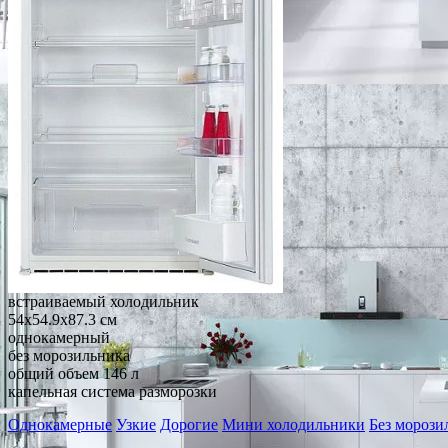
встраиваемый холодильник
54x54.9x87.3 см
однокамерный
без морозильника
общий объем 146 л
капельная система разморозки
Однокамерные
Узкие
Дорогие
Мини холодильники
Без морози