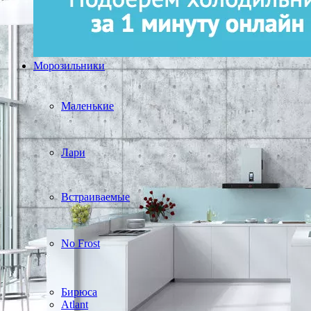
Морозильники
Маленькие
Лари
Встраиваемые
No Frost
Бирюса
Atlant