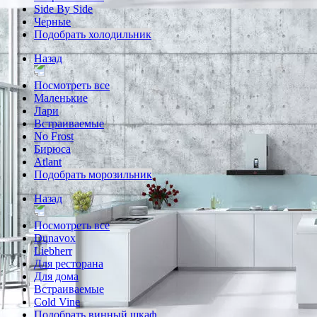
Side By Side
Черные
Подобрать холодильник
Назад
Посмотреть все
Маленькие
Лари
Встраиваемые
No Frost
Бирюса
Atlant
Подобрать морозильник
Назад
Посмотреть все
Dunavox
Liebherr
Для ресторана
Для дома
Встраиваемые
Cold Vine
Подобрать винный шкаф