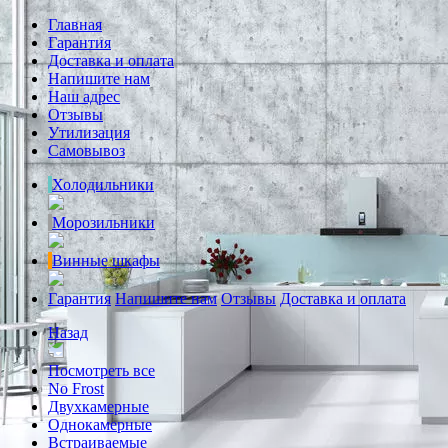
Главная
Гарантия
Доставка и оплата
Напишите нам
Наш адрес
Отзывы
Утилизация
Самовывоз
Холодильники
Морозильники
Винные шкафы
Гарантия
Напишите нам
Отзывы
Доставка и оплата
Назад
Посмотреть все
No Frost
Двухкамерные
Однокамерные
Встраиваемые