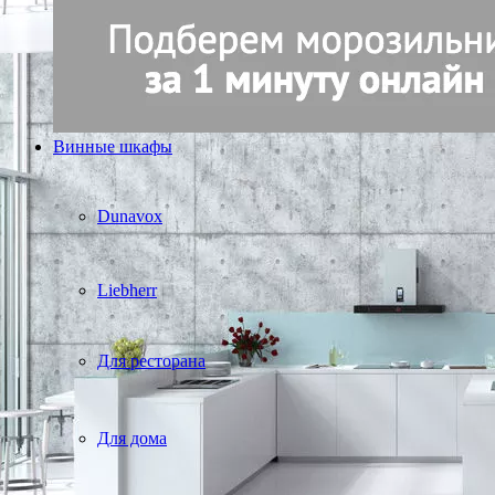
Винные шкафы
Dunavox
Liebherr
Для ресторана
Для дома