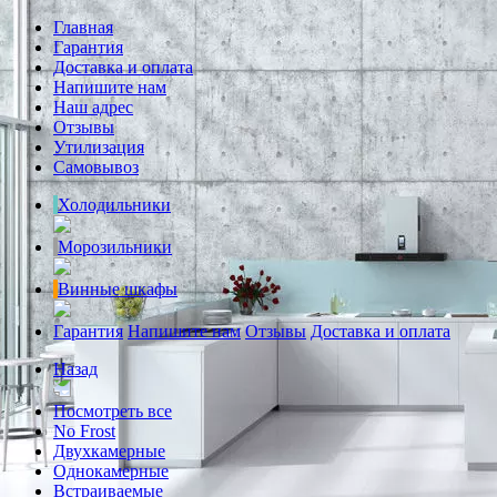
Главная
Гарантия
Доставка и оплата
Напишите нам
Наш адрес
Отзывы
Утилизация
Самовывоз
Холодильники
Морозильники
Винные шкафы
Гарантия
Напишите нам
Отзывы
Доставка и оплата
Назад
Посмотреть все
No Frost
Двухкамерные
Однокамерные
Встраиваемые