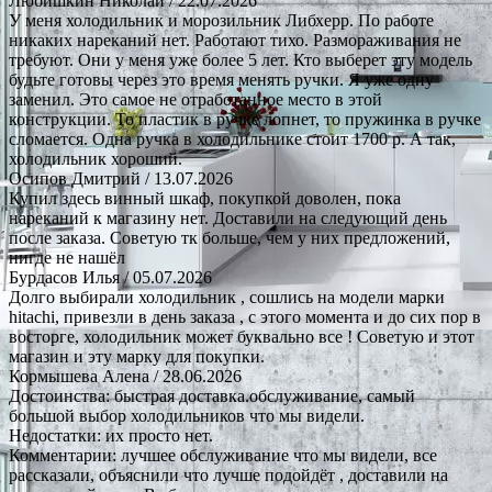
Любишкин Николай
/ 22.07.2026
У меня холодильник и морозильник Либхерр. По работе
никаких нареканий нет. Работают тихо. Размораживания не
требуют. Они у меня уже более 5 лет. Кто выберет эту модель
будьте готовы через это время менять ручки. Я уже одну
заменил. Это самое не отработанное место в этой
конструкции. То пластик в ручке лопнет, то пружинка в ручке
сломается. Одна ручка в холодильнике стоит 1700 р. А так,
холодильник хороший.
Осипов Дмитрий
/ 13.07.2026
Купил здесь винный шкаф, покупкой доволен, пока
нареканий к магазину нет. Доставили на следующий день
после заказа. Советую тк больше, чем у них предложений,
нигде не нашёл
Бурдасов Илья
/ 05.07.2026
Долго выбирали холодильник , сошлись на модели марки
hitachi, привезли в день заказа , с этого момента и до сих пор в
восторге, холодильник может буквально все ! Советую и этот
магазин и эту марку для покупки.
Кормышева Алена
/ 28.06.2026
Достоинства: быстрая доставка.обслуживание, самый
большой выбор холодильников что мы видели.
Недостатки: их просто нет.
Комментарии: лучшее обслуживание что мы видели, все
рассказали, объяснили что лучше подойдёт , доставили на