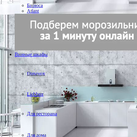
Бирюса
Atlant
Винные шкафы
Dunavox
Liebherr
Для ресторана
Для дома