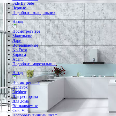
Side By Side
Черные
Подобрать холодильник
Назад
Посмотреть все
Маленькие
Лари
Встраиваемые
No Frost
Бирюса
Atlant
Подобрать морозильник
Назад
Посмотреть все
Dunavox
Liebherr
Для ресторана
Для дома
Встраиваемые
Cold Vine
Подобрать винный шкаф