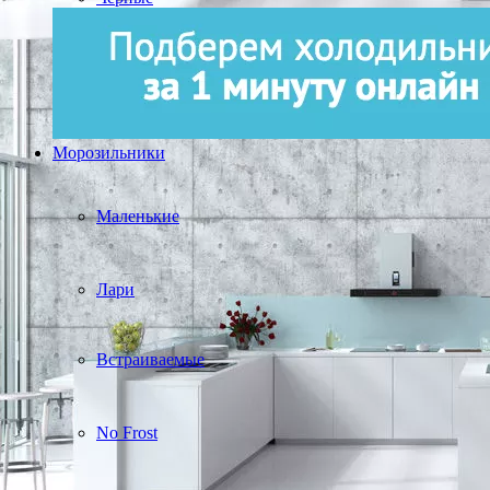
Морозильники
Маленькие
Лари
Встраиваемые
No Frost