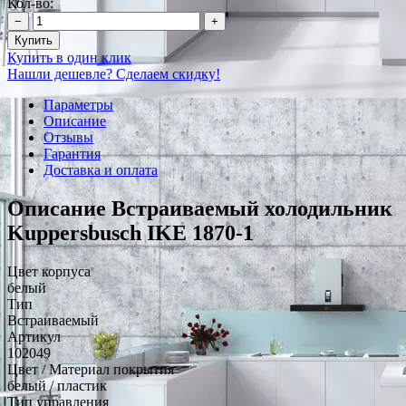
Кол-во:
−
+
Купить
Купить в один клик
Нашли дешевле? Сделаем скидку!
Параметры
Описание
Отзывы
Гарантия
Доставка и оплата
Описание Встраиваемый холодильник
Kuppersbusch IKE 1870-1
Цвет корпуса
белый
Тип
Встраиваемый
Артикул
102049
Цвет / Материал покрытия
белый / пластик
Тип управления