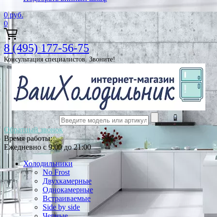
0
руб.
0
8 (495) 177-56-75
Консультация специалистов. Звоните!
Обратный звонок
Время работы:
Ежедневно с 9:00 до 21:00
Холодильники
No Frost
Двухкамерные
Однокамерные
Встраиваемые
Side by side
Черные