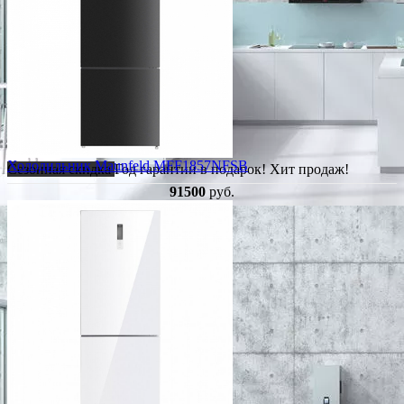
Холодильник Maunfeld MFF1857NFSB
Сезонная скидка
Год гарантии в подарок!
Хит продаж!
91500
руб.