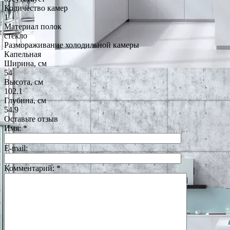
Количество камер
1
Материал полок
стекло
Размораживание холодильной камеры
Капельная
Ширина, см
54
Высота, см
102.1
Глубина, см
54.9
Оставьте отзыв
Имя:
*
E-mail:
Комментарий:
*