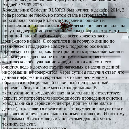
Андрей
/ 25.07.2026
Холодильник Самсунг RL50RR был куплен в декабре 2014, 3
года работал не плохо, но потом стала настраиваться
морозильная камера вплоть до появления ошибки и
отключения холодильника, периодическое появление воды на
полу под дверкой морозильной камеры говорило о том, что
причиной плохой работы скорее всего является засор
дренажного канала. Я обратился в на горячую линию по
технической поддержке Самсунг, подробно обозначил
проблему и спросил, как мне прочистить дренажный канал и
где находится дренажное отверстие т.е. как провести
техническое обслуживание холодильника - по сути его
очистку, ведь в документах прилагаемых к изделию данной
информации не содержится. Через сутки я получил ответ, что
данная информация секретная и что мне необходимо
обратится в официальный сервисный центр, который
проведет обслуживание моего холодильника. В
эксплуатационных документах на холодильник отсутствует
(скрыта от потребителя) необходимость проведения очистки
холодильника в сервисном центре (причем за не малые
деньги), что является введением в заблуждение покупателя и
проявлением неуважительного к нему отношения. И поэтому
знакомым и близким людям я не рекомендую покупать
технику самсунг.