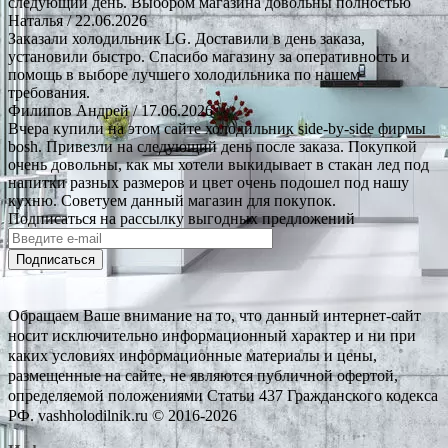
следующий день. Выбором магазина довольны полностью
Наталья
/ 22.06.2026
Заказали холодильник LG. Доставили в день заказа,
установили быстро. Спасибо магазину за оперативность и
помощь в выборе лучшего холодильника по нашем
требования.
Филипов Андрей
/ 17.06.2026
Вчера купили на этом сайте холодильник side-by-side фирмы
bosh. Привезли на следующий день после заказа. Покупкой
очень довольны, как мы хотели выкидывает в стакан лед под
напитки разных размеров и цвет очень подошел под нашу
кухню. Советуем данный магазин для покупок.
Подписаться на рассылку выгодных предложений
Подписаться
Обращаем Ваше внимание на то, что данный интернет-сайт
носит исключительно информационный характер и ни при
каких условиях информационные материалы и цены,
размещенные на сайте, не являются публичной офертой,
определяемой положениями Статьи 437 Гражданского кодекса
РФ. vashholodilnik.ru © 2016-2026