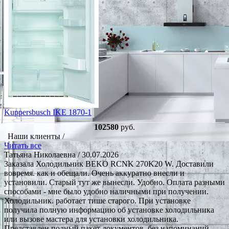
Kuppersbusch IKE 1870-1
102580
руб.
Наши клиенты /
Читать все
Татьяна Николаевна
/ 30.07.2026
Заказала Холодильник BEKO RCNK 270K20 W. Доставили
вовремя. как и обещали. Очень аккуратно внесли и
установили. Старый тут же вынесли. Удобно. Оплата разными
способами - мне было удобно наличными при получении.
Холодильник. работает тише старого. При установке
получила полную информацию об установке холодильника
или вызове мастера для установки холодильника.
Представлен полный пакет документов, без напоминаний