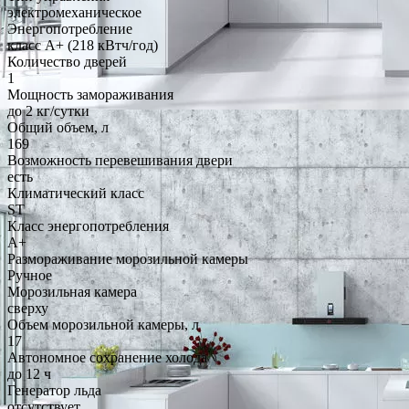
электромеханическое
Энергопотребление
класс A+ (218 кВтч/год)
Количество дверей
1
Мощность замораживания
до 2 кг/cутки
Общий объем, л
169
Возможность перевешивания двери
есть
Климатический класс
ST
Класс энергопотребления
A+
Размораживание морозильной камеры
Ручное
Морозильная камера
сверху
Объем морозильной камеры, л
17
Автономное сохранение холода
до 12 ч
Генератор льда
отсутствует