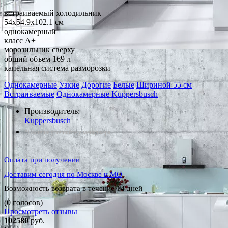
встраиваемый холодильник
54x54.9x102.1 см
однокамерный
класс A+
морозильник сверху
общий объем 169 л
капельная система разморозки
Однокамерные
Узкие
Дорогие
Белые
Шириной 55 см
Встраиваемые
Однокамерные Kuppersbusch
Производитель:
Kuppersbusch
*Наличие уточняйте у менеджера
Оплата при получении
Доставим сегодня по Москве и МО
Возможность возврата в течение 14 дней
(0 голосов)
Просмотреть отзывы
102580
руб.