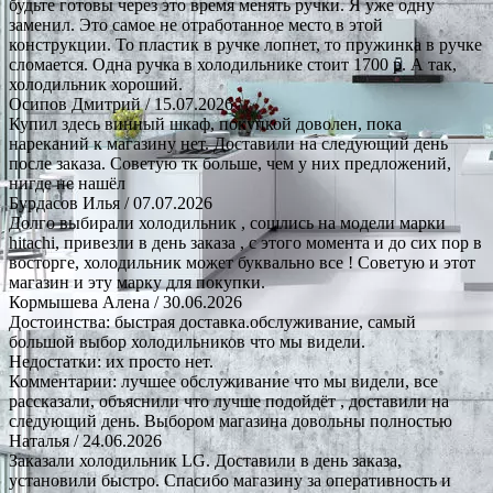
будьте готовы через это время менять ручки. Я уже одну
заменил. Это самое не отработанное место в этой
конструкции. То пластик в ручке лопнет, то пружинка в ручке
сломается. Одна ручка в холодильнике стоит 1700 р. А так,
холодильник хороший.
Осипов Дмитрий
/ 15.07.2026
Купил здесь винный шкаф, покупкой доволен, пока
нареканий к магазину нет. Доставили на следующий день
после заказа. Советую тк больше, чем у них предложений,
нигде не нашёл
Бурдасов Илья
/ 07.07.2026
Долго выбирали холодильник , сошлись на модели марки
hitachi, привезли в день заказа , с этого момента и до сих пор в
восторге, холодильник может буквально все ! Советую и этот
магазин и эту марку для покупки.
Кормышева Алена
/ 30.06.2026
Достоинства: быстрая доставка.обслуживание, самый
большой выбор холодильников что мы видели.
Недостатки: их просто нет.
Комментарии: лучшее обслуживание что мы видели, все
рассказали, объяснили что лучше подойдёт , доставили на
следующий день. Выбором магазина довольны полностью
Наталья
/ 24.06.2026
Заказали холодильник LG. Доставили в день заказа,
установили быстро. Спасибо магазину за оперативность и