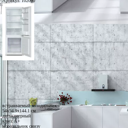
Артикул:
102060
встраиваемый холодильник
54x54.9x144.1 см
двухкамерный
класс A+
морозильник снизу