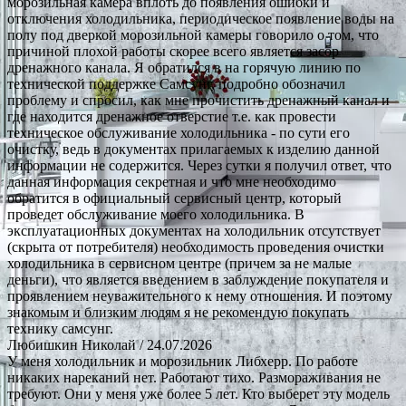
морозильная камера вплоть до появления ошибки и
отключения холодильника, периодическое появление воды на
полу под дверкой морозильной камеры говорило о том, что
причиной плохой работы скорее всего является засор
дренажного канала. Я обратился в на горячую линию по
технической поддержке Самсунг, подробно обозначил
проблему и спросил, как мне прочистить дренажный канал и
где находится дренажное отверстие т.е. как провести
техническое обслуживание холодильника - по сути его
очистку, ведь в документах прилагаемых к изделию данной
информации не содержится. Через сутки я получил ответ, что
данная информация секретная и что мне необходимо
обратится в официальный сервисный центр, который
проведет обслуживание моего холодильника. В
эксплуатационных документах на холодильник отсутствует
(скрыта от потребителя) необходимость проведения очистки
холодильника в сервисном центре (причем за не малые
деньги), что является введением в заблуждение покупателя и
проявлением неуважительного к нему отношения. И поэтому
знакомым и близким людям я не рекомендую покупать
технику самсунг.
Любишкин Николай
/ 24.07.2026
У меня холодильник и морозильник Либхерр. По работе
никаких нареканий нет. Работают тихо. Размораживания не
требуют. Они у меня уже более 5 лет. Кто выберет эту модель