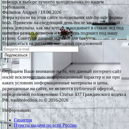
помощь в выборе лучшего холодильника по нашем
требования.
Филипов Андрей
/ 19.06.2026
Вчера купили на этом сайте холодильник side-by-side фирмы
bosh. Привезли на следующий день после заказа. Покупкой
очень довольны, как мы хотели выкидывает в стакан лед под
напитки разных размеров и цвет очень подошел под нашу
кухню. Советуем данный магазин для покупок.
Подписаться на рассылку выгодных предложений
Подписаться
Обращаем Ваше внимание на то, что данный интернет-сайт
носит исключительно информационный характер и ни при
каких условиях информационные материалы и цены,
размещенные на сайте, не являются публичной офертой,
определяемой положениями Статьи 437 Гражданского кодекса
РФ. vashholodilnik.ru © 2016-2026
Информация:
Гарантия
Пункты выдачи по всей России