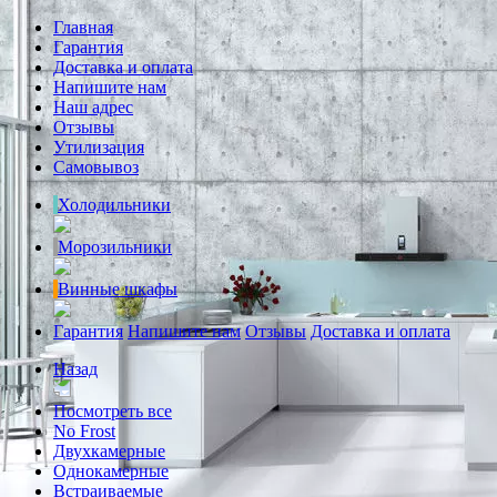
Главная
Гарантия
Доставка и оплата
Напишите нам
Наш адрес
Отзывы
Утилизация
Самовывоз
Холодильники
Морозильники
Винные шкафы
Гарантия
Напишите нам
Отзывы
Доставка и оплата
Назад
Посмотреть все
No Frost
Двухкамерные
Однокамерные
Встраиваемые