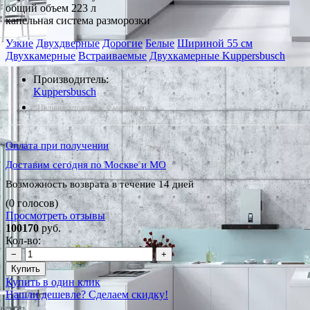
общий объем 223 л
капельная система разморозки
Узкие
Двухдверные
Дорогие
Белые
Шириной 55 см
Двухкамерные
Встраиваемые
Двухкамерные Kuppersbusch
Производитель:
Kuppersbusch
*Наличие уточняйте у менеджера
Оплата при получении
Доставим сегодня по Москве и МО
Возможность возврата в течение 14 дней
(0 голосов)
Просмотреть отзывы
100170
руб.
Кол-во:
−
+
Купить
Купить в один клик
Нашли дешевле? Сделаем скидку!