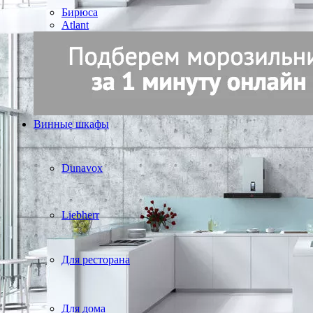
Бирюса
Atlant
Винные шкафы
Dunavox
Liebherr
Для ресторана
Для дома