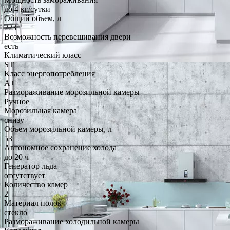
до 4 кг/cутки
Общий объем, л
223
Возможность перевешивания двери
есть
Климатический класс
ST
Класс энергопотребления
A+
Размораживание морозильной камеры
Ручное
Морозильная камера
снизу
Объем морозильной камеры, л
53
Автономное сохранение холода
до 20 ч
Генератор льда
отсутствует
Количество камер
2
Материал полок
стекло
Размораживание холодильной камеры