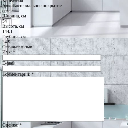
Капельная
Антибактериальное покрытие
есть
Ширина, см
54
Высота, см
144.1
Глубина, см
54.9
Оставьте отзыв
Имя:
*
E-mail:
Комментарий:
*
Оценка:
*