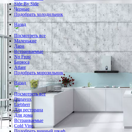
Side By Side
Черные
Подобрать холодильник
Назад
Посмотреть все
Маленькие
Лари
Встраиваемые
No Frost
Бирюса
Atlant
Подобрать морозильник
Назад
Посмотреть все
Dunavox
Liebherr
Для ресторана
Для дома
Встраиваемые
Cold Vine
Подобрать винный шкаф