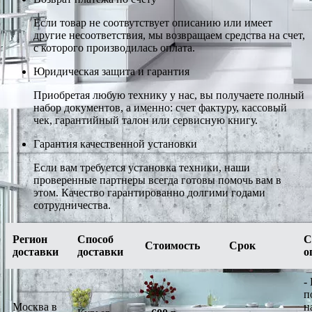
Если товар не соотвутствует описанию или имеет
другие несоответствия, мы возвращаем средства на счет,
с которого производилась оплата.
Юридическая защита и гарантия
Приобретая любую технику у нас, вы получаете полный
набор документов, а именно: счет фактуру, кассовый
чек, гарантийный талон или сервисную книгу.
Гарантия качественной установки
Если вам требуется установка техники, наши
проверенные партнеры всегда готовы помочь вам в
этом. Качество гарантированно долгими годами
сотрудничества.
Регион
Способ
С
Стоимость
Срок
доставки
доставки
о
-
п
Москва в
н