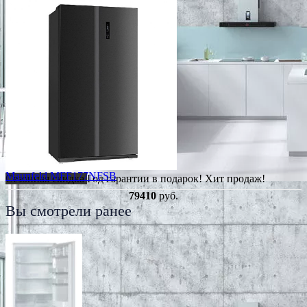
Maunfeld MFF177NFSB
Сезонная скидка
Год гарантии в подарок!
Хит продаж!
79410
руб.
Вы смотрели ранее