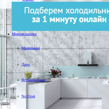
Морозильники
Маленькие
Лари
Встраиваемые
No Frost