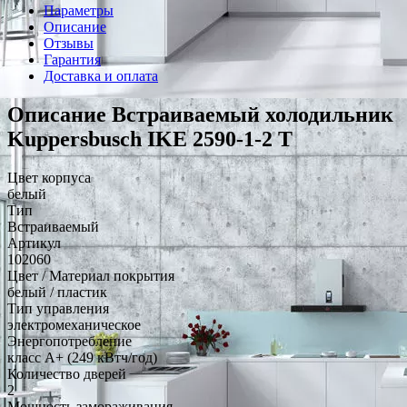
Параметры
Описание
Отзывы
Гарантия
Доставка и оплата
Описание Встраиваемый холодильник
Kuppersbusch IKE 2590-1-2 T
Цвет корпуса
белый
Тип
Встраиваемый
Артикул
102060
Цвет / Материал покрытия
белый / пластик
Тип управления
электромеханическое
Энергопотребление
класс A+ (249 кВтч/год)
Количество дверей
2
Мощность замораживания