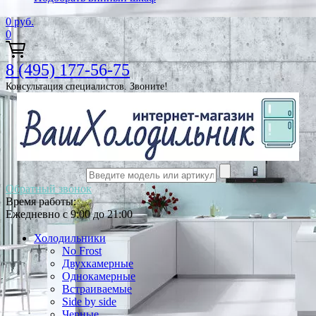
0
руб.
0
8 (495) 177-56-75
Консультация специалистов. Звоните!
Обратный звонок
Время работы:
Ежедневно с 9:00 до 21:00
Холодильники
No Frost
Двухкамерные
Однокамерные
Встраиваемые
Side by side
Черные