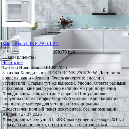
Kuppersbusch IKE 2590-1-2 T
100170
руб.
Наши клиенты /
Читать все
Татьяна Николаевна
/ 01.08.2026
Заказала Холодильник BEKO RCNK 270K20 W. Доставили
вовремя. как и обещали. Очень аккуратно внесли и
установили. Старый тут же вынесли. Удобно. Оплата разными
способами - мне было удобно наличными при получении.
Холодильник. работает тише старого. При установке
получила полную информацию об установке холодильника
или вызове мастера для установки холодильника.
Представлен полный пакет документов, без напоминаний
Андрей
/ 27.07.2026
Холодильник Самсунг RL50RR был куплен в декабре 2014, 3
года работал не плохо, но потом стала настраиваться