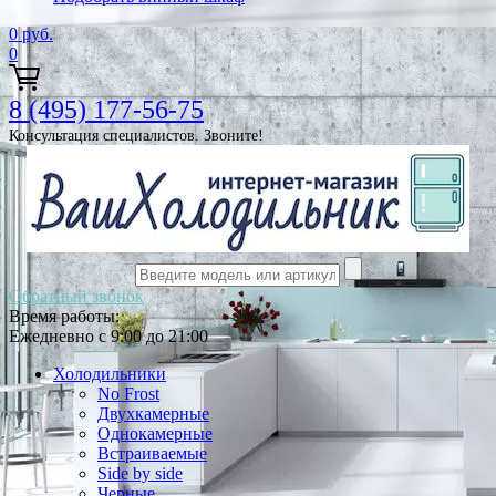
0
руб.
0
8 (495) 177-56-75
Консультация специалистов. Звоните!
Обратный звонок
Время работы:
Ежедневно с 9:00 до 21:00
Холодильники
No Frost
Двухкамерные
Однокамерные
Встраиваемые
Side by side
Черные