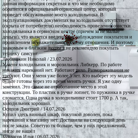
данная информация секретная и что мне необходимо
обратится в официальный сервисный центр, который
проведет обслуживание моего холодильника. В
эксплуатационных документах на холодильник отсутствует
(скрыта от потребителя) необходимость проведения очистки
холодильника в сервисном центре (причем за не малые
деньги), что является введением в заблуждение покупателя и
проявлением неуважительного к нему отношения. И поэтому
знакомым и близким людям я не рекомендую покупать
технику самсунг.
Любишкин Николай
/ 23.07.2026
У меня холодильник и морозильник Либхерр. По работе
никаких нареканий нет. Работают тихо. Размораживания не
требуют. Они у меня уже более 5 лет. Кто выберет эту модель
будьте готовы через это время менять ручки. Я уже одну
заменил. Это самое не отработанное место в этой
конструкции. То пластик в ручке лопнет, то пружинка в ручке
сломается. Одна ручка в холодильнике стоит 1700 р. А так,
холодильник хороший.
Осипов Дмитрий
/ 14.07.2026
Купил здесь винный шкаф, покупкой доволен, пока
нареканий к магазину нет. Доставили на следующий день
после заказа. Советую тк больше, чем у них предложений,
нигде не нашёл
Бурдасов Илья
/ 06.07.2026