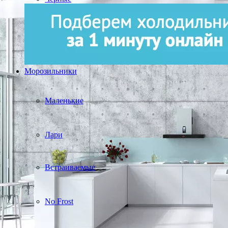
Морозильники
Маленькие
Лари
Встраиваемые
No Frost