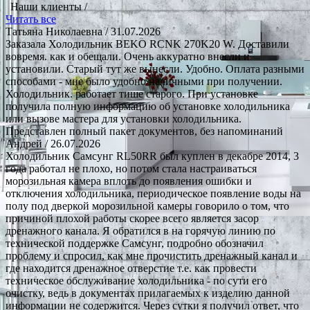
Наши клиенты /
Читать все
Татьяна Николаевна
/ 31.07.2026
Заказала Холодильник BEKO RCNK 270K20 W. Доставили
вовремя. как и обещали. Очень аккуратно внесли и
установили. Старый тут же вынесли. Удобно. Оплата разными
способами - мне было удобно наличными при получении.
Холодильник. работает тише старого. При установке
получила полную информацию об установке холодильника
или вызове мастера для установки холодильника.
Представлен полный пакет документов, без напоминаний
Андрей
/ 26.07.2026
Холодильник Самсунг RL50RR был куплен в декабре 2014, 3
года работал не плохо, но потом стала настраиваться
морозильная камера вплоть до появления ошибки и
отключения холодильника, периодическое появление воды на
полу под дверкой морозильной камеры говорило о том, что
причиной плохой работы скорее всего является засор
дренажного канала. Я обратился в на горячую линию по
технической поддержке Самсунг, подробно обозначил
проблему и спросил, как мне прочистить дренажный канал и
где находится дренажное отверстие т.е. как провести
техническое обслуживание холодильника - по сути его
очистку, ведь в документах прилагаемых к изделию данной
информации не содержится. Через сутки я получил ответ, что