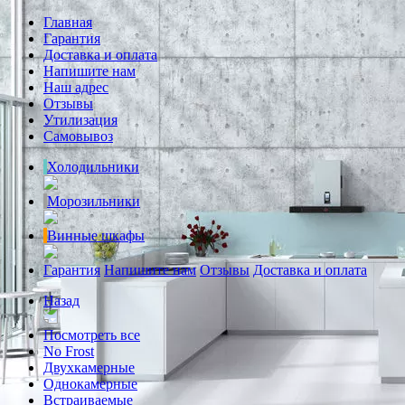
Главная
Гарантия
Доставка и оплата
Напишите нам
Наш адрес
Отзывы
Утилизация
Самовывоз
Холодильники
Морозильники
Винные шкафы
Гарантия
Напишите нам
Отзывы
Доставка и оплата
Назад
Посмотреть все
No Frost
Двухкамерные
Однокамерные
Встраиваемые