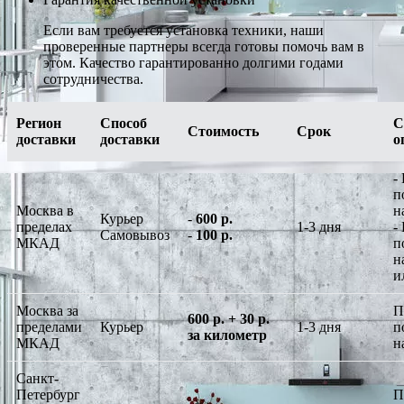
Если вам требуется установка техники, наши
проверенные партнеры всегда готовы помочь вам в
этом. Качество гарантированно долгими годами
сотрудничества.
Регион
Способ
С
Стоимость
Срок
доставки
доставки
о
-
п
Москва в
н
Курьер
-
600 р.
пределах
1-3 дня
-
Самовывоз
-
100 р.
МКАД
п
н
и
Москва за
П
600 р. + 30 р.
пределами
Курьер
1-3 дня
п
за километр
МКАД
н
Санкт-
Петербург
П