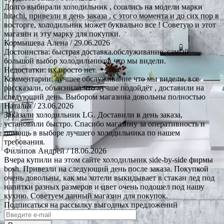
Долго выбирали холодильник , сошлись на модели марки
hitachi, привезли в день заказа , с этого момента и до сих пор в
восторге, холодильник может буквально все ! Советую и этот
магазин и эту марку для покупки.
Кормышева Алена
/ 29.06.2026
Достоинства: быстрая доставка.обслуживание, самый
большой выбор холодильников что мы видели.
Недостатки: их просто нет.
Комментарии: лучшее обслуживание что мы видели, все
рассказали, объяснили что лучше подойдёт , доставили на
следующий день. Выбором магазина довольны полностью
Наталья
/ 23.06.2026
Заказали холодильник LG. Доставили в день заказа,
установили быстро. Спасибо магазину за оперативность и
помощь в выборе лучшего холодильника по нашем
требования.
Филипов Андрей
/ 18.06.2026
Вчера купили на этом сайте холодильник side-by-side фирмы
bosh. Привезли на следующий день после заказа. Покупкой
очень довольны, как мы хотели выкидывает в стакан лед под
напитки разных размеров и цвет очень подошел под нашу
кухню. Советуем данный магазин для покупок.
Подписаться на рассылку выгодных предложений