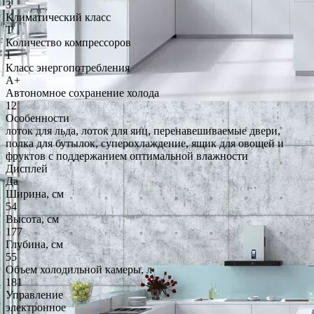
3
Климатический класс
T
Количество компрессоров
1
Класс энергопотребления
A+
Автономное сохранение холода
12
Особенности
лоток для льда, лоток для яиц, перенавешиваемые двери,
полка для бутылок, суперохлаждение, ящик для овощей и
фруктов с поддержанием оптимальной влажности
Дисплей
Да
Ширина, см
54
Высота, см
177
Глубина, см
55
Объем холодильной камеры, л
181
Управление
электронное