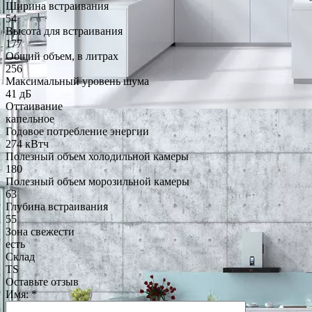
Ширина встраивания
54
Высота для встраивания
177
Общий объем, в литрах
256
Максимальный уровень шума
41 дБ
Оттаивание
капельное
Годовое потребление энергии
274 кВтч
Полезный объем холодильной камеры
180
Полезный объем морозильной камеры
63
Глубина встраивания
55
Зона свежести
есть
Склад
TS
Оставьте отзыв
Имя:
*