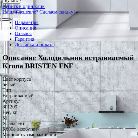
Купить
Купить в один клик
Нашли дешевле? Сделаем скидку!
Параметры
Описание
Отзывы
Гарантия
Доставка и оплата
Описание Холодильник встраиваемый
Krona BRISTEN FNF
Цвет корпуса
белый
Тип
Встраиваемый
Артикул
801209
Вес, кг
51
Хладагент
R600a (изобутан)
Мощность замораживания