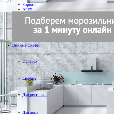
Бирюса
Atlant
Винные шкафы
Dunavox
Liebherr
Для ресторана
Для дома