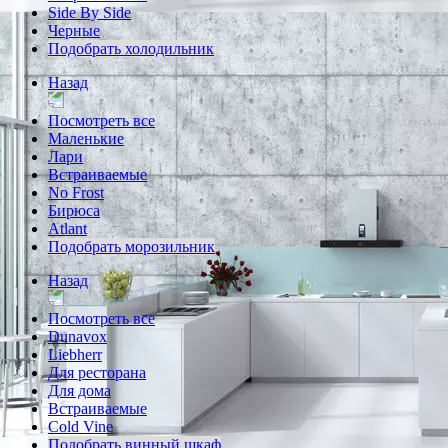
Side By Side
Черные
Подобрать холодильник
Назад
Посмотреть все
Маленькие
Лари
Встраиваемые
No Frost
Бирюса
Atlant
Подобрать морозильник
Назад
Посмотреть все
Dunavox
Liebherr
Для ресторана
Для дома
Встраиваемые
Cold Vine
Подобрать винный шкаф