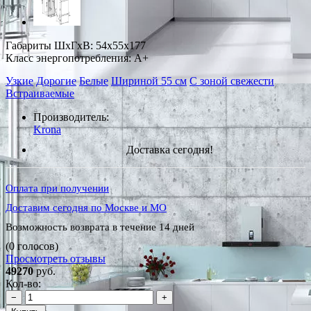
Габариты ШxГxВ: 54x55x177
Класс энергопотребления: A+
Узкие
Дорогие
Белые
Шириной 55 см
С зоной свежести
Встраиваемые
Производитель:
Krona
Доставка сегодня!
Оплата при получении
Доставим сегодня по Москве и МО
Возможность возврата в течение 14 дней
(0 голосов)
Просмотреть отзывы
49270
руб.
Кол-во:
−
+