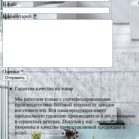
E-mail:
Комментарий:
*
Оценка:
*
Гарантия качества на товар
Мы работаем только с сертифицированными
производителями бытовой техники от заводов
изготовителей. Вся наша продукция имеет
официальную гарантию производителя и обслуживание
в сервисных центрах. Покупая у нас - можете быть
уверенны в качестве предоставляемой продукции и
услуг.