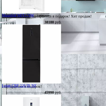
Maunfeld MFF170W
Сезонная скидка
Год гарантии в подарок!
Хит продаж!
38180
руб.
Leran CBF 226 IX NF
Год гарантии в подарок!
45990
руб.