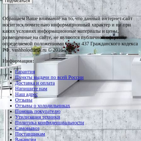
Подписаться
Обращаем Ваше внимание на то, что данный интернет-сайт
носит исключительно информационный характер и ни при
каких условиях информационные материалы и цены,
размещенные на сайте, не являются публичной офертой,
определяемой положениями Статьи 437 Гражданского кодекса
РФ. vashholodilnik.ru © 2016-2026
Информация:
Гарантия
Пункты выдачи по всей России
Доставка и оплата
Напишите нам
Наш адрес
Отзывы
Отзывы о холодильниках
Помощь покупателю
Утилизация техники
Политика конфиденциальности
Самовывоз
Поставщикам
Вакансии