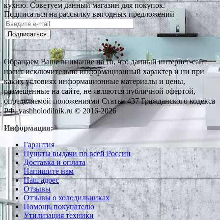
кухню. Советуем данный магазин для покупок.
Подписаться на рассылку выгодных предложений
Подписаться
Обращаем Ваше внимание на то, что данный интернет-сайт
носит исключительно информационный характер и ни при
каких условиях информационные материалы и цены,
размещенные на сайте, не являются публичной офертой,
определяемой положениями Статьи 437 Гражданского кодекса
РФ. vashholodilnik.ru © 2016-2026
Информация:
Гарантия
Пункты выдачи по всей России
Доставка и оплата
Напишите нам
Наш адрес
Отзывы
Отзывы о холодильниках
Помощь покупателю
Утилизация техники