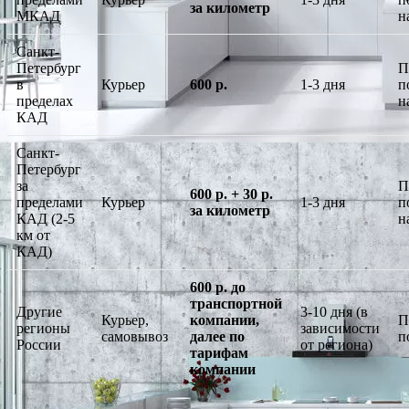
за километр
МКАД
н
Санкт-
Петербург
П
в
Курьер
600 р.
1-3 дня
п
пределах
н
КАД
Санкт-
Петербург
за
П
600 р. + 30 р.
пределами
Курьер
1-3 дня
п
за километр
КАД (2-5
н
км от
КАД)
600 р. до
транспортной
Другие
3-10 дня (в
Курьер,
компании,
П
регионы
зависимости
самовывоз
далее по
п
России
от региона)
тарифам
компании