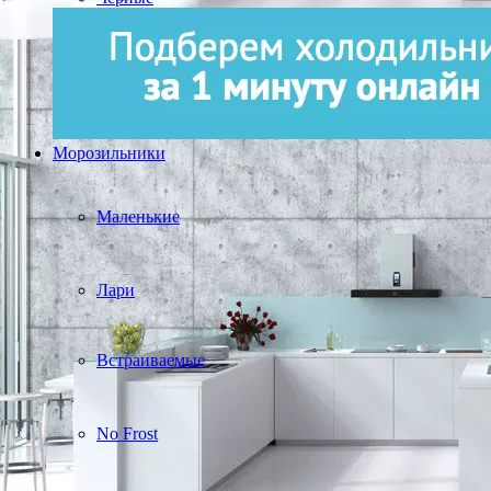
Морозильники
Маленькие
Лари
Встраиваемые
No Frost