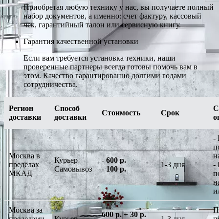
Приобретая любую технику у нас, вы получаете полный
набор документов, а именно: счет фактуру, кассовый
чек, гарантийный талон или сервисную книгу.
Гарантия качественной установки
Если вам требуется установка техники, наши
проверенные партнеры всегда готовы помочь вам в
этом. Качество гарантированно долгими годами
сотрудничества.
Регион
Способ
С
Стоимость
Срок
доставки
доставки
о
-
п
Москва в
н
Курьер
-
600 р.
пределах
1-3 дня
-
Самовывоз
-
100 р.
МКАД
п
н
и
Москва за
П
600 р. + 30 р.
пределами
Курьер
1-3 дня
п