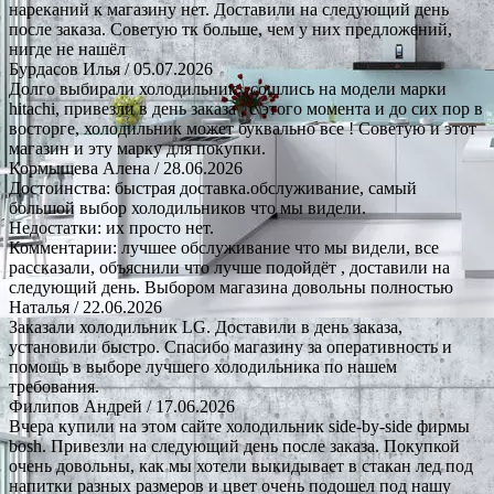
нареканий к магазину нет. Доставили на следующий день
после заказа. Советую тк больше, чем у них предложений,
нигде не нашёл
Бурдасов Илья
/ 05.07.2026
Долго выбирали холодильник , сошлись на модели марки
hitachi, привезли в день заказа , с этого момента и до сих пор в
восторге, холодильник может буквально все ! Советую и этот
магазин и эту марку для покупки.
Кормышева Алена
/ 28.06.2026
Достоинства: быстрая доставка.обслуживание, самый
большой выбор холодильников что мы видели.
Недостатки: их просто нет.
Комментарии: лучшее обслуживание что мы видели, все
рассказали, объяснили что лучше подойдёт , доставили на
следующий день. Выбором магазина довольны полностью
Наталья
/ 22.06.2026
Заказали холодильник LG. Доставили в день заказа,
установили быстро. Спасибо магазину за оперативность и
помощь в выборе лучшего холодильника по нашем
требования.
Филипов Андрей
/ 17.06.2026
Вчера купили на этом сайте холодильник side-by-side фирмы
bosh. Привезли на следующий день после заказа. Покупкой
очень довольны, как мы хотели выкидывает в стакан лед под
напитки разных размеров и цвет очень подошел под нашу