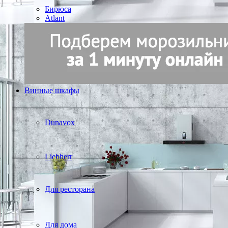
Бирюса
Atlant
Винные шкафы
Dunavox
Liebherr
Для ресторана
Для дома