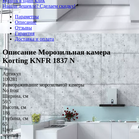
Купить в один клик
Нашли дешевле? Сделаем скидку!
Параметры
Описание
Отзывы
Гарантия
Доставка и оплата
Описание Морозильная камера
Korting KNFR 1837 N
Артикул
109281
Размораживание морозильной камеры
No frost
Ширина, см
59.5
Высота, см
186
Глубина, см
65
Цвет
черный