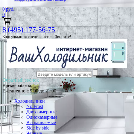
0
руб.
0
8 (495) 177-56-75
Консультация специалистов. Звоните!
Обратный звонок
Время работы:
Ежедневно с 9:00 до 21:00
Холодильники
No Frost
Двухкамерные
Однокамерные
Встраиваемые
Side by side
Черные