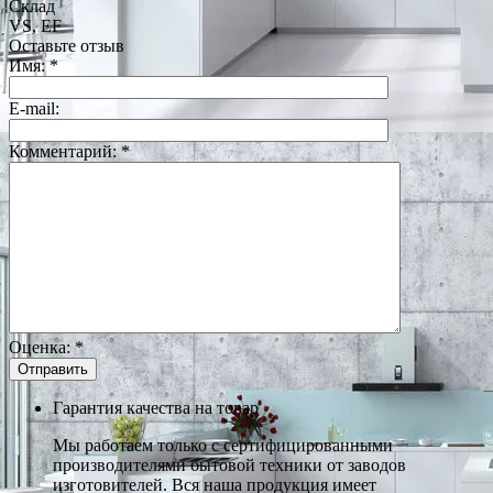
Склад
VS, EF
Оставьте отзыв
Имя:
*
E-mail:
Комментарий:
*
Оценка:
*
Гарантия качества на товар
Мы работаем только с сертифицированными
производителями бытовой техники от заводов
изготовителей. Вся наша продукция имеет