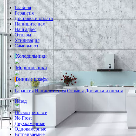
Главная
Гарантия
Доставка и оплата
Напишите нам
Наш адрес
Отзывы
Утилизация
Самовывоз
Холодильники
Морозильники
Винные шкафы
Гарантия
Напишите нам
Отзывы
Доставка и оплата
Назад
Посмотреть все
No Frost
Двухкамерные
Однокамерные
Встраиваемые