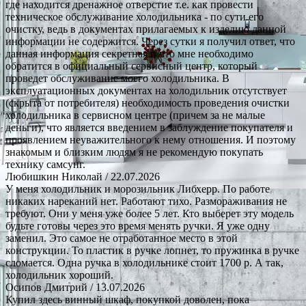
где находится дренажное отверстие т.е. как провести
техническое обслуживание холодильника - по сути его
очистку, ведь в документах прилагаемых к изделию данной
информации не содержится. Через сутки я получил ответ, что
данная информация секретная и что мне необходимо
обратится в официальный сервисный центр, который
проведет обслуживание моего холодильника. В
эксплуатационных документах на холодильник отсутствует
(скрыта от потребителя) необходимость проведения очистки
холодильника в сервисном центре (причем за не малые
деньги), что является введением в заблуждение покупателя и
проявлением неуважительного к нему отношения. И поэтому
знакомым и близким людям я не рекомендую покупать
технику самсунг.
Любишкин Николай
/ 22.07.2026
У меня холодильник и морозильник Либхерр. По работе
никаких нареканий нет. Работают тихо. Размораживания не
требуют. Они у меня уже более 5 лет. Кто выберет эту модель
будьте готовы через это время менять ручки. Я уже одну
заменил. Это самое не отработанное место в этой
конструкции. То пластик в ручке лопнет, то пружинка в ручке
сломается. Одна ручка в холодильнике стоит 1700 р. А так,
холодильник хороший.
Осипов Дмитрий
/ 13.07.2026
Купил здесь винный шкаф, покупкой доволен, пока