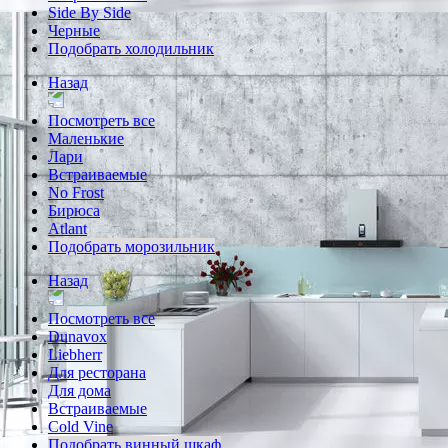
Side By Side
Черные
Подобрать холодильник
Назад
Посмотреть все
Маленькие
Лари
Встраиваемые
No Frost
Бирюса
Atlant
Подобрать морозильник
Назад
Посмотреть все
Dunavox
Liebherr
Для ресторана
Для дома
Встраиваемые
Cold Vine
Подобрать винный шкаф