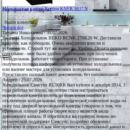
Морозильная камера Korting KNFR 1837 N
Год гарантии в подарок!
81910
руб.
Наши клиенты /
Читать все
Татьяна Николаевна
/ 30.07.2026
Заказала Холодильник BEKO RCNK 270K20 W. Доставили
вовремя. как и обещали. Очень аккуратно внесли и
установили. Старый тут же вынесли. Удобно. Оплата разными
способами - мне было удобно наличными при получении.
Холодильник. работает тише старого. При установке
получила полную информацию об установке холодильника
или вызове мастера для установки холодильника.
Представлен полный пакет документов, без напоминаний
Андрей
/ 25.07.2026
Холодильник Самсунг RL50RR был куплен в декабре 2014, 3
года работал не плохо, но потом стала настраиваться
морозильная камера вплоть до появления ошибки и
отключения холодильника, периодическое появление воды на
полу под дверкой морозильной камеры говорило о том, что
причиной плохой работы скорее всего является засор
дренажного канала. Я обратился в на горячую линию по
технической поддержке Самсунг, подробно обозначил
проблему и спросил, как мне прочистить дренажный канал и