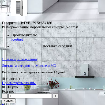
Габариты ШxГxВ: 59.5x65x186
Размораживание морозильной камеры: No frost
Производитель:
Korting
Доставка сегодня!
Оплата при получении
Доставим сегодня по Москве и МО
Возможность возврата в течение 14 дней
(0 голосов)
Просмотреть отзывы
81910
руб.
Кол-во:
−
+
Купить