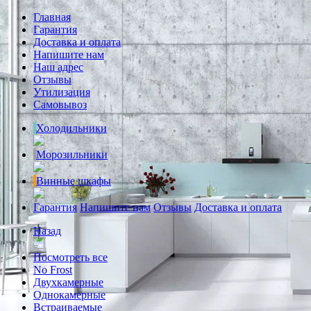
Главная
Гарантия
Доставка и оплата
Напишите нам
Наш адрес
Отзывы
Утилизация
Самовывоз
Холодильники
Морозильники
Винные шкафы
Гарантия
Напишите нам
Отзывы
Доставка и оплата
Назад
Посмотреть все
No Frost
Двухкамерные
Однокамерные
Встраиваемые