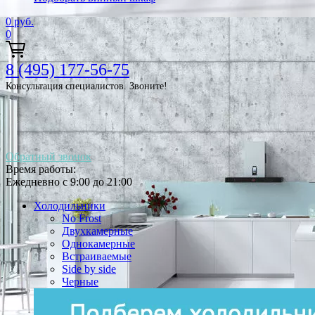
0
руб.
0
8 (495) 177-56-75
Консультация специалистов. Звоните!
Обратный звонок
Время работы:
Ежедневно с 9:00 до 21:00
Холодильники
No Frost
Двухкамерные
Однокамерные
Встраиваемые
Side by side
Черные