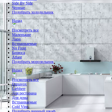
Side By Side
Черные
Подобрать холодильник
Назад
Посмотреть все
Маленькие
Лари
Встраиваемые
No Frost
Бирюса
Atlant
Подобрать морозильник
Назад
Посмотреть все
Dunavox
Liebherr
Для ресторана
Для дома
Встраиваемые
Cold Vine
Подобрать винный шкаф