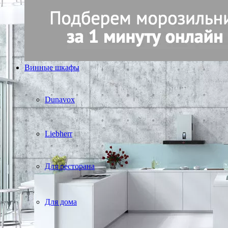
Винные шкафы
Dunavox
Liebherr
Для ресторана
Для дома