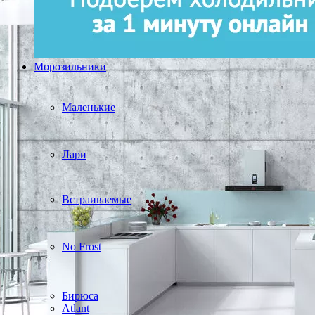
Морозильники
Маленькие
Лари
Встраиваемые
No Frost
Бирюса
Atlant