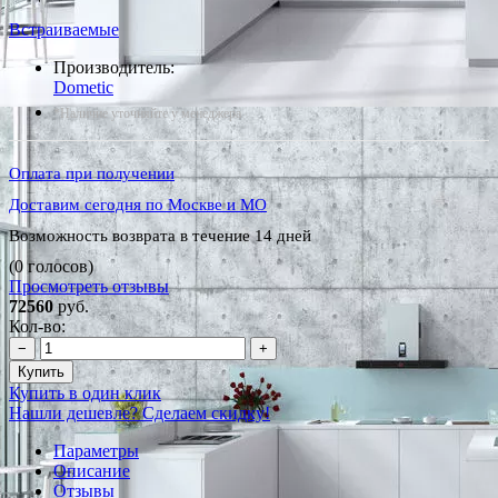
Встраиваемые
Производитель:
Dometic
*Наличие уточняйте у менеджера
Оплата при получении
Доставим сегодня по Москве и МО
Возможность возврата в течение 14 дней
(0 голосов)
Просмотреть отзывы
72560
руб.
Кол-во:
−
+
Купить
Купить в один клик
Нашли дешевле? Сделаем скидку!
Параметры
Описание
Отзывы