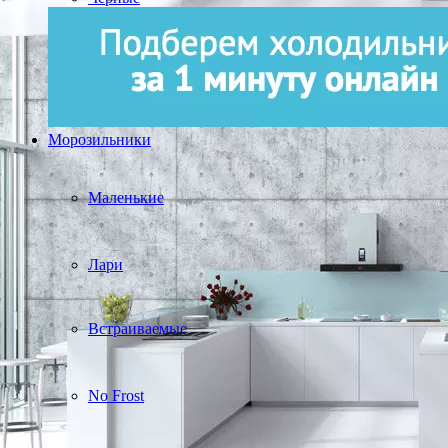
Морозильники
Маленькие
Лари
Встраиваемые
No Frost