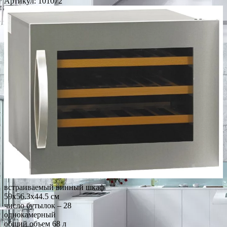
Артикул:
101072
встраиваемый винный шкаф
59x56.3x44.5 см
число бутылок – 28
однокамерный
общий объем 68 л