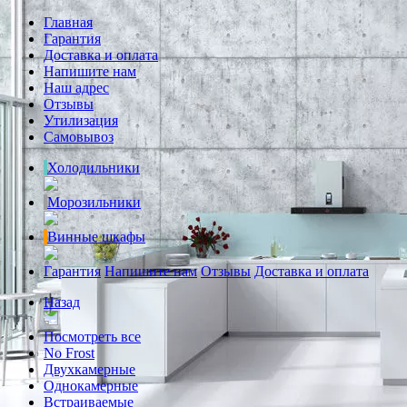
Главная
Гарантия
Доставка и оплата
Напишите нам
Наш адрес
Отзывы
Утилизация
Самовывоз
Холодильники
Морозильники
Винные шкафы
Гарантия
Напишите нам
Отзывы
Доставка и оплата
Назад
Посмотреть все
No Frost
Двухкамерные
Однокамерные
Встраиваемые