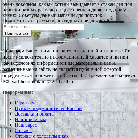
очень довольны, как мы хотели выкидывает в стакан лед под
напитки разных размеров и цвет очень подошел под нашу
кухню. Советуем данный магазин для покупок.
Подписаться на рассылку выгодных предложений
Подписаться
Обращаем Ваше внимание на то, что данный интернет-сайт
носит исключительно информационный характер и ни при
каких условиях информационные материалы и цены,
размещенные на сайте, не являются публичной офертой,
определяемой положениями Статьи 437 Гражданского кодекса
РФ. vashholodilnik.ru © 2016-2026
Информация:
Гарантия
Пункты выдачи по всей России
Доставка и оплата
Напишите нам
Наш адрес
Отзывы
Отзывы о холодильниках