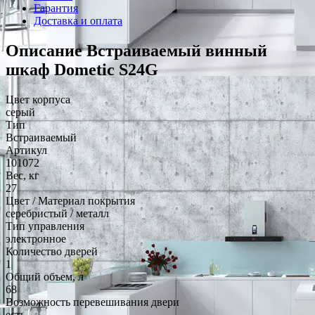
Гарантия
Доставка и оплата
Описание Встраиваемый винный
шкаф Dometic S24G
Цвет корпуса
серый
Тип
Встраиваемый
Артикул
101072
Вес, кг
27
Цвет / Материал покрытия
серебристый / металл
Тип управления
электронное
Количество дверей
1
Общий объем, л
68
Возможность перевешивания двери
есть