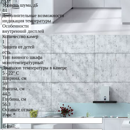
Уровень шума, дБ
44
Дополнительные возможности
индикация температуры
Особенности
внутренний дисплей
Количество камер
1
Защита от детей
есть
Тип винного шкафа
монотемпературный
Диапазон температуры в камере
5 - 22° С
Ширина, см
59
Высота, см
44.5
Глубина, см
56.3
Оставьте отзыв
Имя:
*
E-mail: