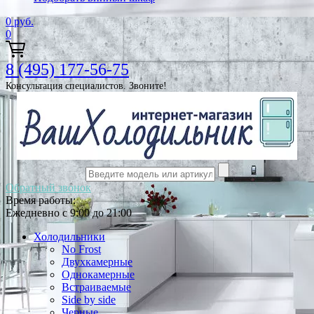
0
руб.
0
8 (495) 177-56-75
Консультация специалистов. Звоните!
Обратный звонок
Время работы:
Ежедневно с 9:00 до 21:00
Холодильники
No Frost
Двухкамерные
Однокамерные
Встраиваемые
Side by side
Черные