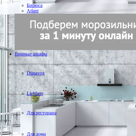
Бирюса
Atlant
Винные шкафы
Dunavox
Liebherr
Для ресторана
Для дома