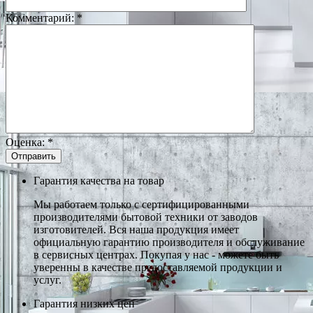
Комментарий:
*
Оценка:
*
Гарантия качества на товар
Мы работаем только с сертифицированными
производителями бытовой техники от заводов
изготовителей. Вся наша продукция имеет
официальную гарантию производителя и обслуживание
в сервисных центрах. Покупая у нас - можете быть
уверенны в качестве предоставляемой продукции и
услуг.
Гарантия низких цен