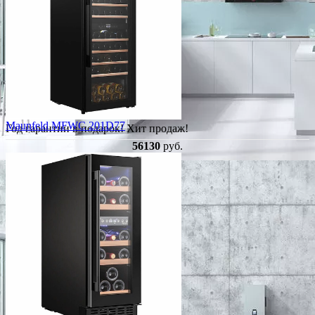
Maunfeld MFWC 201D77
Год гарантии в подарок!
Хит продаж!
56130
руб.