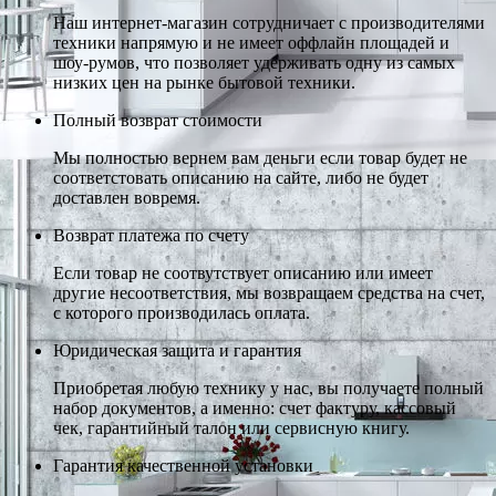
Наш интернет-магазин сотрудничает с производителями
техники напрямую и не имеет оффлайн площадей и
шоу-румов, что позволяет удерживать одну из самых
низких цен на рынке бытовой техники.
Полный возврат стоимости
Мы полностью вернем вам деньги если товар будет не
соответстовать описанию на сайте, либо не будет
доставлен вовремя.
Возврат платежа по счету
Если товар не соотвутствует описанию или имеет
другие несоответствия, мы возвращаем средства на счет,
с которого производилась оплата.
Юридическая защита и гарантия
Приобретая любую технику у нас, вы получаете полный
набор документов, а именно: счет фактуру, кассовый
чек, гарантийный талон или сервисную книгу.
Гарантия качественной установки