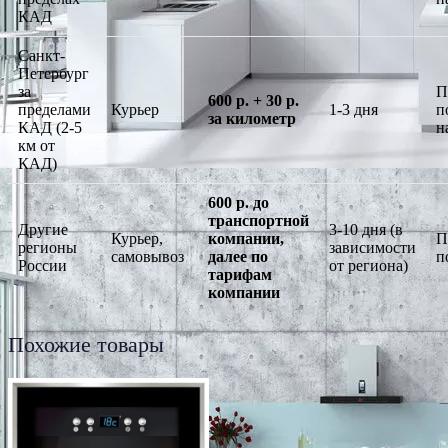
КАД
Санкт-
Петербург
за
П
600 р. + 30 р.
пределами
Курьер
1-3 дня
п
за километр
КАД (2-5
н
км от
КАД)
600 р. до
транспортной
Другие
3-10 дня (в
Курьер,
компании,
П
регионы
зависимости
самовывоз
далее по
п
России
от региона)
тарифам
компании
Похожие товары