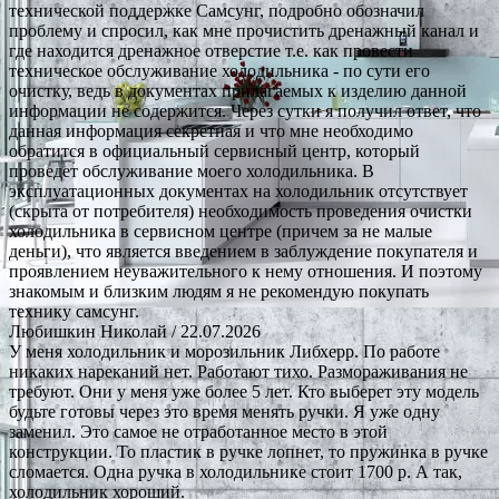
технической поддержке Самсунг, подробно обозначил
проблему и спросил, как мне прочистить дренажный канал и
где находится дренажное отверстие т.е. как провести
техническое обслуживание холодильника - по сути его
очистку, ведь в документах прилагаемых к изделию данной
информации не содержится. Через сутки я получил ответ, что
данная информация секретная и что мне необходимо
обратится в официальный сервисный центр, который
проведет обслуживание моего холодильника. В
эксплуатационных документах на холодильник отсутствует
(скрыта от потребителя) необходимость проведения очистки
холодильника в сервисном центре (причем за не малые
деньги), что является введением в заблуждение покупателя и
проявлением неуважительного к нему отношения. И поэтому
знакомым и близким людям я не рекомендую покупать
технику самсунг.
Любишкин Николай
/ 22.07.2026
У меня холодильник и морозильник Либхерр. По работе
никаких нареканий нет. Работают тихо. Размораживания не
требуют. Они у меня уже более 5 лет. Кто выберет эту модель
будьте готовы через это время менять ручки. Я уже одну
заменил. Это самое не отработанное место в этой
конструкции. То пластик в ручке лопнет, то пружинка в ручке
сломается. Одна ручка в холодильнике стоит 1700 р. А так,
холодильник хороший.