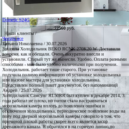
Dometic S24G
72560
руб.
Наши клиенты /
Читать все
Татьяна Николаевна
/ 30.07.2026
Заказала Холодильник BEKO RCNK 270K20 W. Доставили
вовремя. как и обещали. Очень аккуратно внесли и
установили. Старый тут же вынесли. Удобно. Оплата разными
способами - мне было удобно наличными при получении.
Холодильник. работает тише старого. При установке
получила полную информацию об установке холодильника
или вызове мастера для установки холодильника.
Представлен полный пакет документов, без напоминаний
Андрей
/ 25.07.2026
Холодильник Самсунг RL50RR был куплен в декабре 2014, 3
года работал не плохо, но потом стала настраиваться
морозильная камера вплоть до появления ошибки и
отключения холодильника, периодическое появление воды на
полу под дверкой морозильной камеры говорило о том, что
причиной плохой работы скорее всего является засор
дренажного канала. Я обратился в на горячую линию по