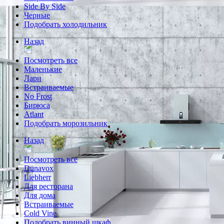
Side By Side
Черные
Подобрать холодильник
Назад
Посмотреть все
Маленькие
Лари
Встраиваемые
No Frost
Бирюса
Atlant
Подобрать морозильник
Назад
Посмотреть все
Dunavox
Liebherr
Для ресторана
Для дома
Встраиваемые
Cold Vine
Подобрать винный шкаф