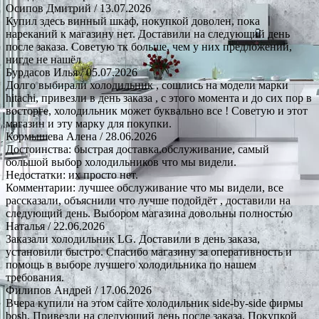
Осипов Дмитрий
/ 13.07.2026
Купил здесь винный шкаф, покупкой доволен, пока
нареканий к магазину нет. Доставили на следующий день
после заказа. Советую тк больше, чем у них предложений,
нигде не нашёл
Бурдасов Илья
/ 05.07.2026
Долго выбирали холодильник , сошлись на модели марки
hitachi, привезли в день заказа , с этого момента и до сих пор в
восторге, холодильник может буквально все ! Советую и этот
магазин и эту марку для покупки.
Кормышева Алена
/ 28.06.2026
Достоинства: быстрая доставка.обслуживание, самый
большой выбор холодильников что мы видели.
Недостатки: их просто нет.
Комментарии: лучшее обслуживание что мы видели, все
рассказали, объяснили что лучше подойдёт , доставили на
следующий день. Выбором магазина довольны полностью
Наталья
/ 22.06.2026
Заказали холодильник LG. Доставили в день заказа,
установили быстро. Спасибо магазину за оперативность и
помощь в выборе лучшего холодильника по нашем
требования.
Филипов Андрей
/ 17.06.2026
Вчера купили на этом сайте холодильник side-by-side фирмы
bosh. Привезли на следующий день после заказа. Покупкой