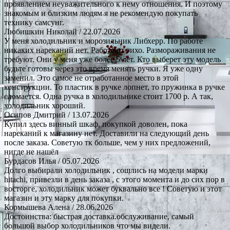
проявлением неуважительного к нему отношения. И поэтому
знакомым и близким людям я не рекомендую покупать
технику самсунг.
Любишкин Николай
/ 22.07.2026
У меня холодильник и морозильник Либхерр. По работе
никаких нареканий нет. Работают тихо. Размораживания не
требуют. Они у меня уже более 5 лет. Кто выберет эту модель
будьте готовы через это время менять ручки. Я уже одну
заменил. Это самое не отработанное место в этой
конструкции. То пластик в ручке лопнет, то пружинка в ручке
сломается. Одна ручка в холодильнике стоит 1700 р. А так,
холодильник хороший.
Осипов Дмитрий
/ 13.07.2026
Купил здесь винный шкаф, покупкой доволен, пока
нареканий к магазину нет. Доставили на следующий день
после заказа. Советую тк больше, чем у них предложений,
нигде не нашёл
Бурдасов Илья
/ 05.07.2026
Долго выбирали холодильник , сошлись на модели марки
hitachi, привезли в день заказа , с этого момента и до сих пор в
восторге, холодильник может буквально все ! Советую и этот
магазин и эту марку для покупки.
Кормышева Алена
/ 28.06.2026
Достоинства: быстрая доставка.обслуживание, самый
большой выбор холодильников что мы видели.