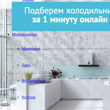
Морозильники
Маленькие
Лари
Встраиваемые
No Frost