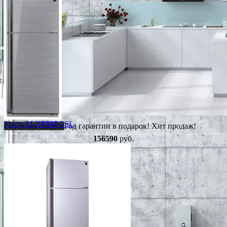
Sharp SJ-XP59PGSL
Сезонная скидка
Год гарантии в подарок!
Хит продаж!
156590
руб.