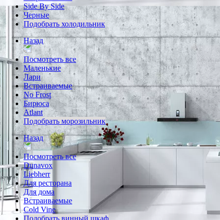
Side By Side
Черные
Подобрать холодильник
Назад
Посмотреть все
Маленькие
Лари
Встраиваемые
No Frost
Бирюса
Atlant
Подобрать морозильник
Назад
Посмотреть все
Dunavox
Liebherr
Для ресторана
Для дома
Встраиваемые
Cold Vine
Подобрать винный шкаф