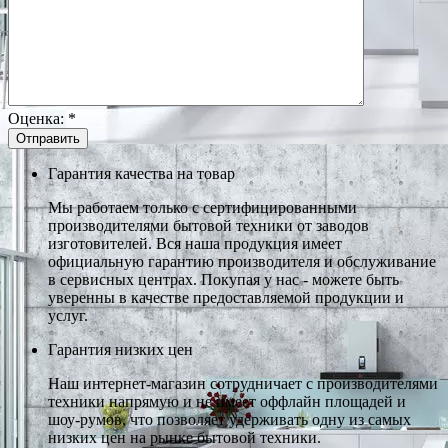
Оценка:
*
Гарантия качества на товар
Мы работаем только с сертифицированными
производителями бытовой техники от заводов
изготовителей. Вся наша продукция имеет
официальную гарантию производителя и обслуживание
в сервисных центрах. Покупая у нас - можете быть
уверенны в качестве предоставляемой продукции и
услуг.
Гарантия низких цен
Наш интернет-магазин сотрудничает с производителями
техники напрямую и не имеет оффлайн площадей и
шоу-румов, что позволяет удерживать одну из самых
низких цен на рынке бытовой техники.