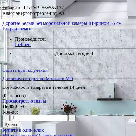
Габариты ШxГxВ: 56x55x177
Класс энергопотребления: A++
Дорогие
Белые
Без морозильной камеры
Шириной 55 см
Встраиваемые
Производитель:
Liebherr
Доставка сегодня!
Оплата при получении
Доставим сегодня по Москве и МО
Возможность возврата в течение 14 дней
(0 голосов)
Просмотреть отзывы
166050
руб.
Кол-во:
−
+
Купить
Купить в один клик
Нашли дешевле? Сделаем скидку!