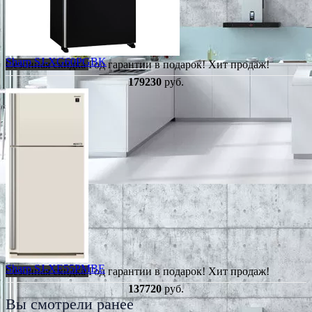
Sharp SJ-XG60PGBK
Сезонная скидка
Год гарантии в подарок!
Хит продаж!
179230
руб.
Sharp SJ-XE55PMBE
Сезонная скидка
Год гарантии в подарок!
Хит продаж!
137720
руб.
Вы смотрели ранее