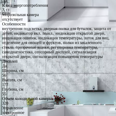
Да
Класс энергопотребления
A++
Морозильная камера
отсутствует
Особенности
внутренняя подсветка, дверная полка для бутылок, защита от
детей, индикатор вкл. /выкл., индикация открытой двери,
индикация ошибок, индикация температуры, лоток для яиц,
отделение для овощей и фруктов, полки из закаленного
стекла, прозрачные ящики, регулировка температуры,
самодиагностика, сенсорный дисплей, сигнализация
открытой двери, сигнализация повышения температуры
Дисплей
Да
Ширина, см
56
Высота, см
177
Глубина, см
55
Объем холодильной камеры, л
320
Управление
электронное