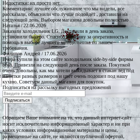
Недостатки: их просто нет.
Комментарии: лучшее обслуживание что мы видели, все
рассказали, объяснили что лучше подойдёт , доставили на
следующий день. Выбором магазина довольны полностью
Наталья
/ 22.06.2026
Заказали холодильник LG. Доставили в день заказа,
установили быстро. Спасибо магазину за оперативность и
помощь в выборе лучшего холодильника по нашем
требования.
Филипов Андрей
/ 17.06.2026
Вчера купили на этом сайте холодильник side-by-side фирмы
bosh. Привезли на следующий день после заказа. Покупкой
очень довольны, как мы хотели выкидывает в стакан лед под
напитки разных размеров и цвет очень подошел под нашу
кухню. Советуем данный магазин для покупок.
Подписаться на рассылку выгодных предложений
Подписаться
Обращаем Ваше внимание на то, что данный интернет-сайт
носит исключительно информационный характер и ни при
каких условиях информационные материалы и цены,
размещенные на сайте, не являются публичной офертой,