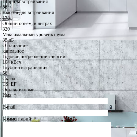
Ширина встраивания
56
Высота для встраивания
178
Общий объем, в литрах
320
Максимальный уровень шума
35 дБ
Оттаивание
капельное
Годовое потребление энергии
104 кВтч
Глубина встраивания
56
Склад
TS, EF
Оставьте отзыв
Имя:
*
E-mail:
Комментарий:
*