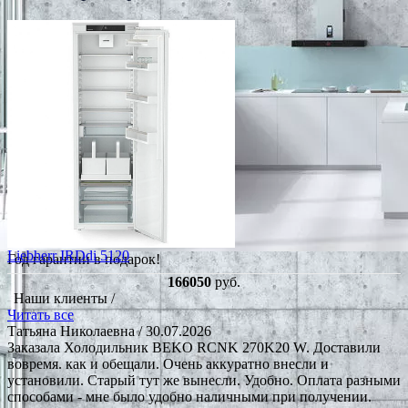
Liebherr IRDdi 5120
Год гарантии в подарок!
166050
руб.
Наши клиенты /
Читать все
Татьяна Николаевна
/ 30.07.2026
Заказала Холодильник BEKO RCNK 270K20 W. Доставили
вовремя. как и обещали. Очень аккуратно внесли и
установили. Старый тут же вынесли. Удобно. Оплата разными
способами - мне было удобно наличными при получении.