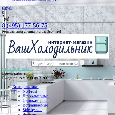
0
руб.
0
8 (495) 177-56-75
Консультация специалистов. Звоните!
Обратный звонок
Время работы:
Ежедневно с 9:00 до 21:00
Холодильники
No Frost
Двухкамерные
Однокамерные
Встраиваемые
Side by side
Черные