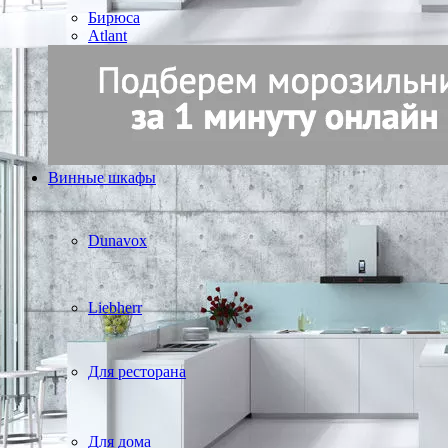
Бирюса
Atlant
Винные шкафы
Dunavox
Liebherr
Для ресторана
Для дома