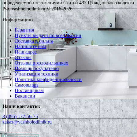
определяемой положениями Статьи 437 Гражданского кодекса
РФ. vashholodilnik.ru © 2016-2026
Информация:
Гарантия
Пункты выдачи по всей России
Доставка и оплата
Напишите нам
Наш адрес
Отзывы
Отзывы о холодильниках
Помощь покупателю
Утилизация техники
Политика конфиденциальности
Самовывоз
Поставщикам
Вакансии
Наши контакты:
8 (495) 177-56-75
zakaz@vashholodilnik.ru
Написать директору