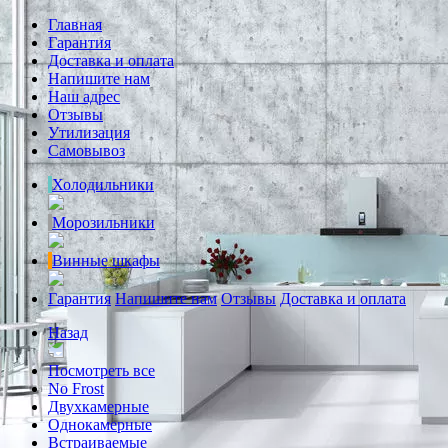
Главная
Гарантия
Доставка и оплата
Напишите нам
Наш адрес
Отзывы
Утилизация
Самовывоз
Холодильники
Морозильники
Винные шкафы
Гарантия
Напишите нам
Отзывы
Доставка и оплата
Назад
Посмотреть все
No Frost
Двухкамерные
Однокамерные
Встраиваемые