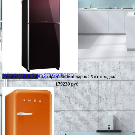
Холодильник Sharp SJXG60PGRD
Сезонная скидка
Год гарантии в подарок!
Хит продаж!
179230
руб.