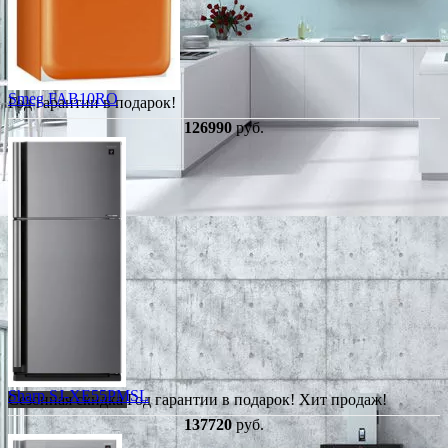
Smeg FAB10RO
Год гарантии в подарок!
126990
руб.
Sharp SJ-XE55PMSL
Сезонная скидка
Год гарантии в подарок!
Хит продаж!
137720
руб.