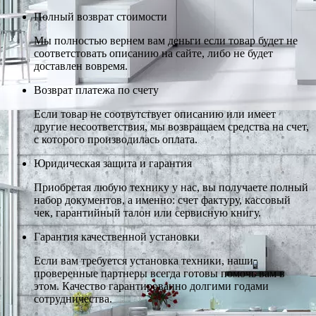
Полный возврат стоимости
Мы полностью вернем вам деньги если товар будет не
соответстовать описанию на сайте, либо не будет
доставлен вовремя.
Возврат платежа по счету
Если товар не соотвутствует описанию или имеет
другие несоответствия, мы возвращаем средства на счет,
с которого производилась оплата.
Юридическая защита и гарантия
Приобретая любую технику у нас, вы получаете полный
набор документов, а именно: счет фактуру, кассовый
чек, гарантийный талон или сервисную книгу.
Гарантия качественной установки
Если вам требуется установка техники, наши
проверенные партнеры всегда готовы помочь вам в
этом. Качество гарантированно долгими годами
сотрудничества.