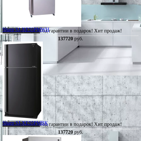
Sharp SJ-XE55PMWH
Сезонная скидка
Год гарантии в подарок!
Хит продаж!
137720
руб.
Sharp SJ-XE55PMBK
Сезонная скидка
Год гарантии в подарок!
Хит продаж!
137720
руб.