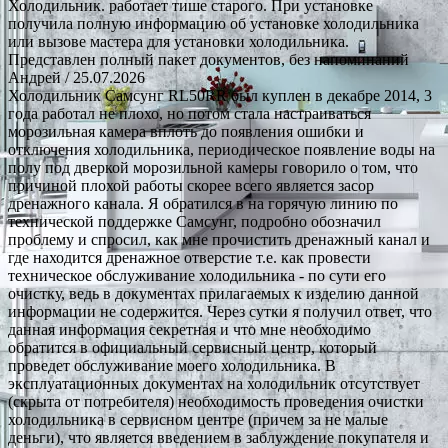
Холодильник. работает тише старого. При установке
получила полную информацию об установке холодильника
или вызове мастера для установки холодильника.
Представлен полный пакет документов, без напоминаний
Андрей
/ 25.07.2026
Холодильник Самсунг RL50RR был куплен в декабре 2014, 3
года работал не плохо, но потом стала настраиваться
морозильная камера вплоть до появления ошибки и
отключения холодильника, периодическое появление воды на
полу под дверкой морозильной камеры говорило о том, что
причиной плохой работы скорее всего является засор
дренажного канала. Я обратился в на горячую линию по
технической поддержке Самсунг, подробно обозначил
проблему и спросил, как мне прочистить дренажный канал и
где находится дренажное отверстие т.е. как провести
техническое обслуживание холодильника - по сути его
очистку, ведь в документах прилагаемых к изделию данной
информации не содержится. Через сутки я получил ответ, что
данная информация секретная и что мне необходимо
обратится в официальный сервисный центр, который
проведет обслуживание моего холодильника. В
эксплуатационных документах на холодильник отсутствует
(скрыта от потребителя) необходимость проведения очистки
холодильника в сервисном центре (причем за не малые
деньги), что является введением в заблуждение покупателя и