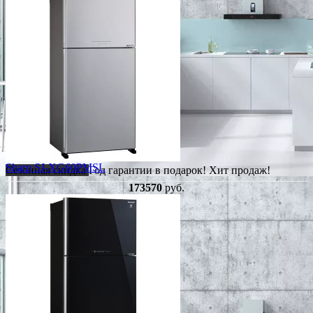
Sharp SJ-XG60PMSL
Сезонная скидка
Год гарантии в подарок!
Хит продаж!
173570
руб.