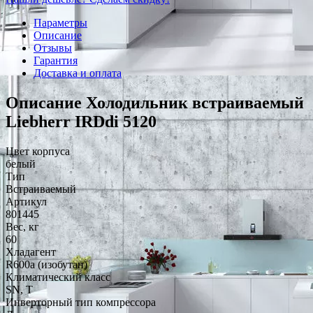
Параметры
Описание
Отзывы
Гарантия
Доставка и оплата
Описание Холодильник встраиваемый
Liebherr IRDdi 5120
Цвет корпуса
белый
Тип
Встраиваемый
Артикул
801445
Вес, кг
60
Хладагент
R600a (изобутан)
Климатический класс
SN, T
Инверторный тип компрессора