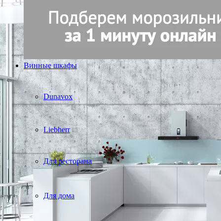
Винные шкафы
Dunavox
Liebherr
Для ресторана
Для дома