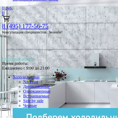
0
руб.
0
8 (495) 177-56-75
Консультация специалистов. Звоните!
Обратный звонок
Время работы:
Ежедневно с 9:00 до 21:00
Холодильники
No Frost
Двухкамерные
Однокамерные
Встраиваемые
Side by side
Черные