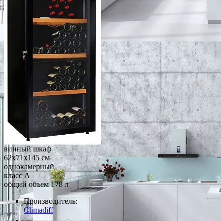
винный шкаф
62x71x145 см
однокамерный
класс A
общий объем 178 л
Производитель:
Climadiff