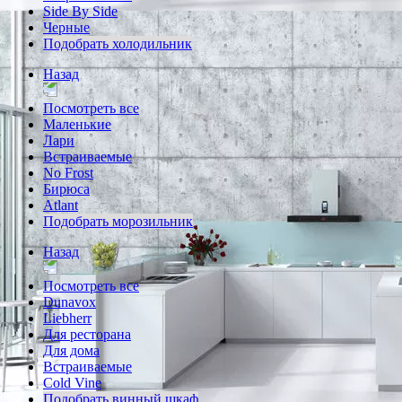
Side By Side
Черные
Подобрать холодильник
Назад
Посмотреть все
Маленькие
Лари
Встраиваемые
No Frost
Бирюса
Atlant
Подобрать морозильник
Назад
Посмотреть все
Dunavox
Liebherr
Для ресторана
Для дома
Встраиваемые
Cold Vine
Подобрать винный шкаф