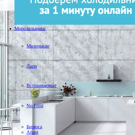
Морозильники
Маленькие
Лари
Встраиваемые
No Frost
Бирюса
Atlant