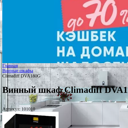
Главная
Винные шкафы
Climadiff DVA180G
Винный шкаф Climadiff DVA
Артикул:
101010