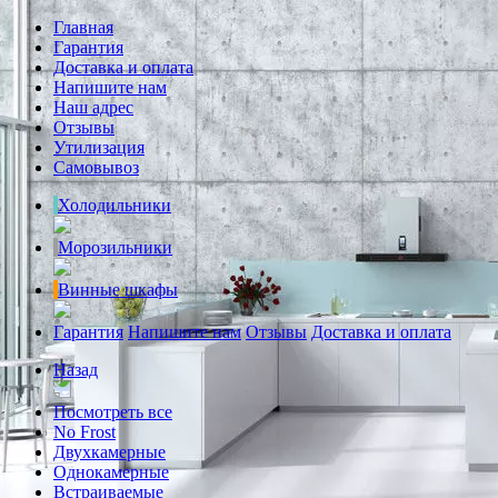
Главная
Гарантия
Доставка и оплата
Напишите нам
Наш адрес
Отзывы
Утилизация
Самовывоз
Холодильники
Морозильники
Винные шкафы
Гарантия
Напишите нам
Отзывы
Доставка и оплата
Назад
Посмотреть все
No Frost
Двухкамерные
Однокамерные
Встраиваемые