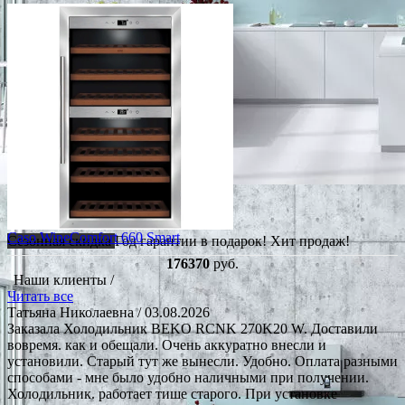
Caso WineComfort 660 Smart
Сезонная скидка
Год гарантии в подарок!
Хит продаж!
176370
руб.
Наши клиенты /
Читать все
Татьяна Николаевна
/ 03.08.2026
Заказала Холодильник BEKO RCNK 270K20 W. Доставили
вовремя. как и обещали. Очень аккуратно внесли и
установили. Старый тут же вынесли. Удобно. Оплата разными
способами - мне было удобно наличными при получении.
Холодильник. работает тише старого. При установке