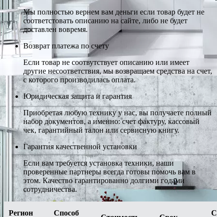
Мы полностью вернем вам деньги если товар будет не
соответстовать описанию на сайте, либо не будет
доставлен вовремя.
Возврат платежа по счету
Если товар не соотвутствует описанию или имеет
другие несоответствия, мы возвращаем средства на счет,
с которого производилась оплата.
Юридическая защита и гарантия
Приобретая любую технику у нас, вы получаете полный
набор документов, а именно: счет фактуру, кассовый
чек, гарантийный талон или сервисную книгу.
Гарантия качественной установки
Если вам требуется установка техники, наши
проверенные партнеры всегда готовы помочь вам в
этом. Качество гарантированно долгими годами
сотрудничества.
Регион
Способ
С