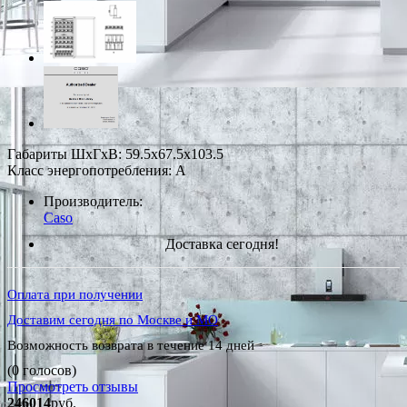
Габариты ШxГxВ: 59.5x67.5x103.5
Класс энергопотребления: A
Производитель:
Caso
Доставка сегодня!
Оплата при получении
Доставим сегодня по Москве и МО
Возможность возврата в течение 14 дней
(0 голосов)
Просмотреть отзывы
246014
руб.