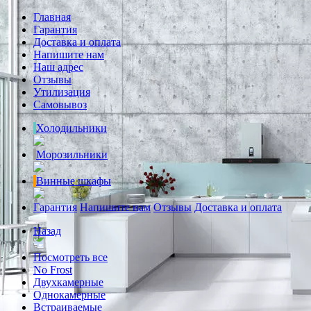
Главная
Гарантия
Доставка и оплата
Напишите нам
Наш адрес
Отзывы
Утилизация
Самовывоз
Холодильники
Морозильники
Винные шкафы
Гарантия
Напишите нам
Отзывы
Доставка и оплата
Назад
Посмотреть все
No Frost
Двухкамерные
Однокамерные
Встраиваемые