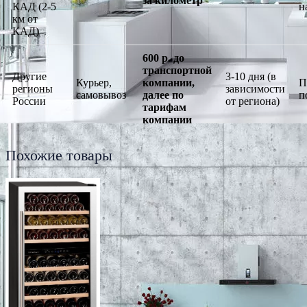
за километр
КАД (2-5
н
км от
КАД)
600 р. до
транспортной
Другие
3-10 дня (в
Курьер,
компании,
П
регионы
зависимости
самовывоз
далее по
п
России
от региона)
тарифам
компании
Похожие товары