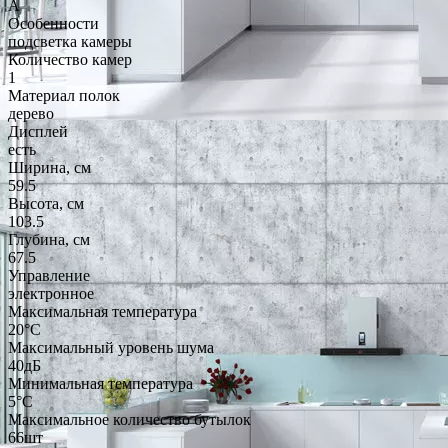
A
Особенности
подсветка камеры
Количество камер
1
Материал полок
дерево
Дисплей
есть
Ширина, см
59.5
Высота, см
103.5
Глубина, см
67.5
Управление
электронное
Максимальная температура
20°С
Максимальный уровень шума
40дБ
Минимальная температура
5°С
Максимальное количество бутылок
66шт