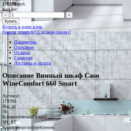
176370
руб.
Кол-во:
−
+
Купить
Купить в один клик
Нашли дешевле? Сделаем скидку!
Параметры
Описание
Отзывы
Гарантия
Доставка и оплата
Описание Винный шкаф Caso
WineComfort 660 Smart
Артикул
179391
Вес, кг
56
Климатический класс
SN, ST
Класс энергопотребления