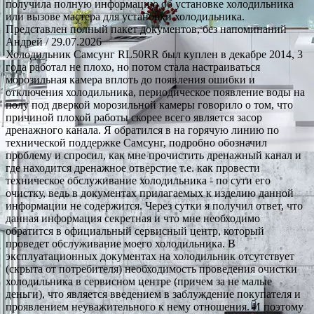
получила полную информацию об установке холодильника
или вызове мастера для установки холодильника.
Представлен полный пакет документов, без напоминаний
Андрей
/ 29.07.2026
Холодильник Самсунг RL50RR был куплен в декабре 2014, 3
года работал не плохо, но потом стала настраиваться
морозильная камера вплоть до появления ошибки и
отключения холодильника, периодическое появление воды на
полу под дверкой морозильной камеры говорило о том, что
причиной плохой работы скорее всего является засор
дренажного канала. Я обратился в на горячую линию по
технической поддержке Самсунг, подробно обозначил
проблему и спросил, как мне прочистить дренажный канал и
где находится дренажное отверстие т.е. как провести
техническое обслуживание холодильника - по сути его
очистку, ведь в документах прилагаемых к изделию данной
информации не содержится. Через сутки я получил ответ, что
данная информация секретная и что мне необходимо
обратится в официальный сервисный центр, который
проведет обслуживание моего холодильника. В
эксплуатационных документах на холодильник отсутствует
(скрыта от потребителя) необходимость проведения очистки
холодильника в сервисном центре (причем за не малые
деньги), что является введением в заблуждение покупателя и
проявлением неуважительного к нему отношения. И поэтому