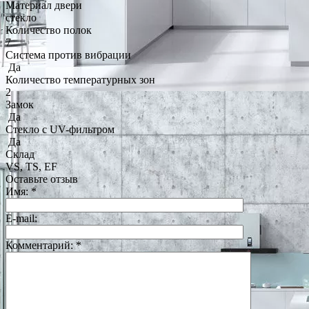
Материал двери
стекло
Количество полок
7
Система против вибрации
Да
Количество температурных зон
2
Замок
Да
Стекло с UV-фильтром
Да
Склад
VS, TS, EF
Оставьте отзыв
Имя:
*
E-mail:
Комментарий:
*