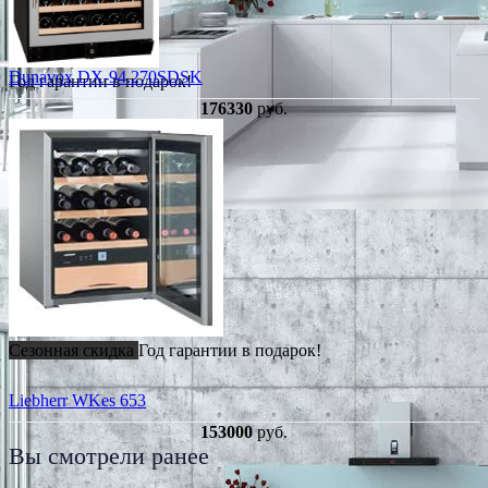
Dunavox DX-94.270SDSK
Год гарантии в подарок!
176330
руб.
Сезонная скидка
Год гарантии в подарок!
Liebherr WKes 653
153000
руб.
Вы смотрели ранее