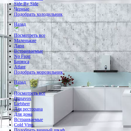
Side By Side
Черные
Подобрать холодильник
Назад
Посмотреть все
Маленькие
Лари
Встраиваемые
No Frost
Бирюса
Atlant
Подобрать морозильник
Назад
Посмотреть все
Dunavox
Liebherr
Для ресторана
Для дома
Встраиваемые
Cold Vine
Подобрать винный шкаф