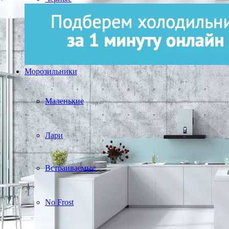
Морозильники
Маленькие
Лари
Встраиваемые
No Frost