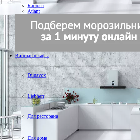
Бирюса
Atlant
Винные шкафы
Dunavox
Liebherr
Для ресторана
Для дома