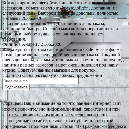
Комментарии: лучшее обслуживание что мы видели, все
рассказали, объяснили что лучше подойдёт , доставили на
следующий день. Выбором магазина довольны полностью
Наталья
/ 26.06.2026
Заказали холодильник LG. Доставили в день заказа,
установили быстро. Спасибо магазину за оперативность и
помощь в выборе лучшего холодильника по нашем
требования.
Филипов Андрей
/ 21.06.2026
Вчера купили на этом сайте холодильник side-by-side фирмы
bosh. Привезли на следующий день после заказа. Покупкой
очень довольны, как мы хотели выкидывает в стакан лед под
напитки разных размеров и цвет очень подошел под нашу
кухню. Советуем данный магазин для покупок.
Подписаться на рассылку выгодных предложений
Подписаться
Обращаем Ваше внимание на то, что данный интернет-сайт
носит исключительно информационный характер и ни при
каких условиях информационные материалы и цены,
размещенные на сайте, не являются публичной офертой,
определяемой положениями Статьи 437 Гражданского кодекса