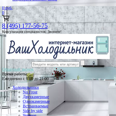
0
руб.
0
8 (495) 177-56-75
Консультация специалистов. Звоните!
Обратный звонок
Время работы:
Ежедневно с 9:00 до 21:00
Холодильники
No Frost
Двухкамерные
Однокамерные
Встраиваемые
Side by side
Черные