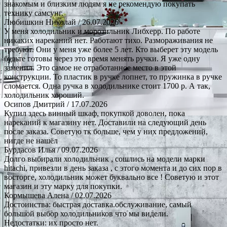
знакомым и близким людям я не рекомендую покупать
технику самсунг.
Любишкин Николай
/ 26.07.2026
У меня холодильник и морозильник Либхерр. По работе
никаких нареканий нет. Работают тихо. Размораживания не
требуют. Они у меня уже более 5 лет. Кто выберет эту модель
будьте готовы через это время менять ручки. Я уже одну
заменил. Это самое не отработанное место в этой
конструкции. То пластик в ручке лопнет, то пружинка в ручке
сломается. Одна ручка в холодильнике стоит 1700 р. А так,
холодильник хороший.
Осипов Дмитрий
/ 17.07.2026
Купил здесь винный шкаф, покупкой доволен, пока
нареканий к магазину нет. Доставили на следующий день
после заказа. Советую тк больше, чем у них предложений,
нигде не нашёл
Бурдасов Илья
/ 09.07.2026
Долго выбирали холодильник , сошлись на модели марки
hitachi, привезли в день заказа , с этого момента и до сих пор в
восторге, холодильник может буквально все ! Советую и этот
магазин и эту марку для покупки.
Кормышева Алена
/ 02.07.2026
Достоинства: быстрая доставка.обслуживание, самый
большой выбор холодильников что мы видели.
Недостатки: их просто нет.