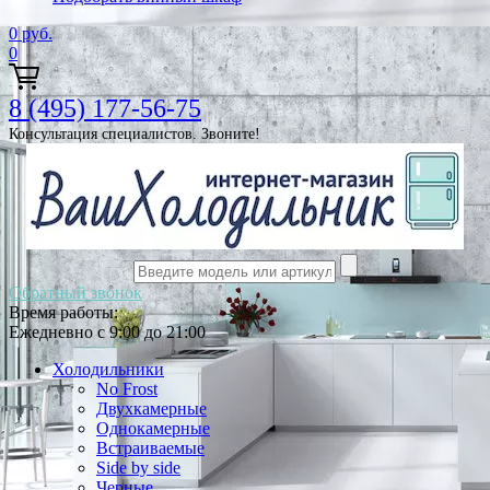
0
руб.
0
8 (495) 177-56-75
Консультация специалистов. Звоните!
Обратный звонок
Время работы:
Ежедневно с 9:00 до 21:00
Холодильники
No Frost
Двухкамерные
Однокамерные
Встраиваемые
Side by side
Черные