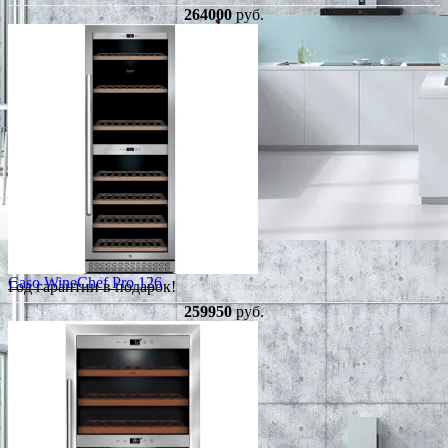
264000
руб.
Caso WineChef Pro 126
Год гарантии в подарок!
259950
руб.