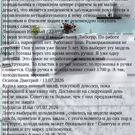
холодильника в сервисном центре (причем за не малые
деньги), что является введением в заблуждение покупателя и
проявлением неуважительного к нему отношения. И поэтому
знакомым и близким людям я не рекомендую покупать
технику самсунг.
Любишкин Николай
/ 22.07.2026
У меня холодильник и морозильник Либхерр. По работе
никаких нареканий нет. Работают тихо. Размораживания не
требуют. Они у меня уже более 5 лет. Кто выберет эту модель
будьте готовы через это время менять ручки. Я уже одну
заменил. Это самое не отработанное место в этой
конструкции. То пластик в ручке лопнет, то пружинка в ручке
сломается. Одна ручка в холодильнике стоит 1700 р. А так,
холодильник хороший.
Осипов Дмитрий
/ 13.07.2026
Купил здесь винный шкаф, покупкой доволен, пока
нареканий к магазину нет. Доставили на следующий день
после заказа. Советую тк больше, чем у них предложений,
нигде не нашёл
Бурдасов Илья
/ 05.07.2026
Долго выбирали холодильник , сошлись на модели марки
hitachi, привезли в день заказа , с этого момента и до сих пор в
восторге, холодильник может буквально все ! Советую и этот
магазин и эту марку для покупки.
Кормышева Алена
/ 28.06.2026