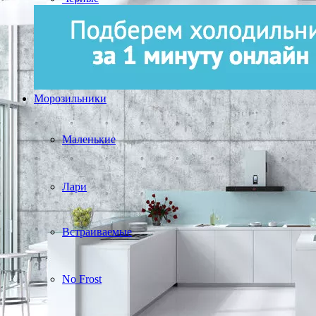
Морозильники
Маленькие
Лари
Встраиваемые
No Frost