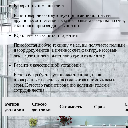
Возврат платежа по счету
Если товар не соотвутствует описанию или имеет
другие несоответствия, мы возвращаем средства на счет,
с которого производилась оплата.
Юридическая защита и гарантия
Приобретая любую технику у нас, вы получаете полный
набор документов, а именно: счет фактуру, кассовый
чек, гарантийный талон или сервисную книгу.
Гарантия качественной установки
Если вам требуется установка техники, наши
проверенные партнеры всегда готовы помочь вам в
этом. Качество гарантированно долгими годами
сотрудничества.
Регион
Способ
С
Стоимость
Срок
доставки
доставки
о
-
п