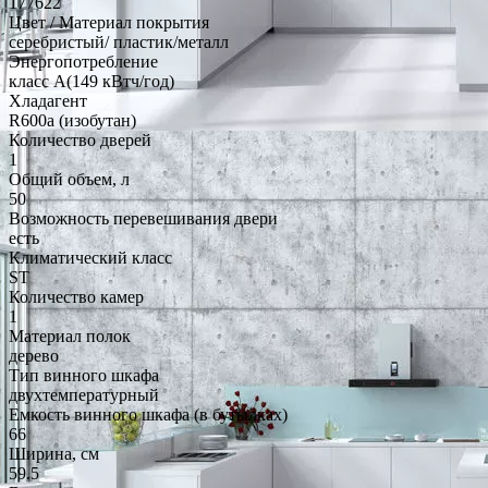
177622
Цвет / Материал покрытия
серебристый/ пластик/металл
Энергопотребление
класс A(149 кВтч/год)
Хладагент
R600a (изобутан)
Количество дверей
1
Общий объем, л
50
Возможность перевешивания двери
есть
Климатический класс
ST
Количество камер
1
Материал полок
дерево
Тип винного шкафа
двухтемпературный
Емкость винного шкафа (в бутылках)
66
Ширина, см
59.5