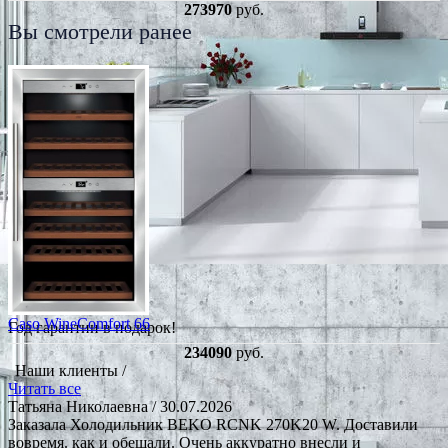
273970
руб.
Вы смотрели ранее
Caso WineComfort 66
Год гарантии в подарок!
234090
руб.
Наши клиенты /
Читать все
Татьяна Николаевна
/ 30.07.2026
Заказала Холодильник BEKO RCNK 270K20 W. Доставили
вовремя. как и обещали. Очень аккуратно внесли и