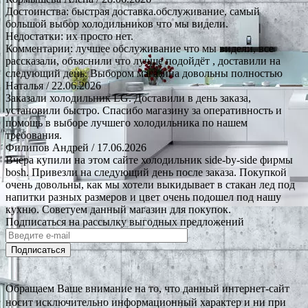
Достоинства: быстрая доставка.обслуживание, самый
большой выбор холодильников что мы видели.
Недостатки: их просто нет.
Комментарии: лучшее обслуживание что мы видели, все
рассказали, объяснили что лучше подойдёт , доставили на
следующий день. Выбором магазина довольны полностью
Наталья
/ 22.06.2026
Заказали холодильник LG. Доставили в день заказа,
установили быстро. Спасибо магазину за оперативность и
помощь в выборе лучшего холодильника по нашем
требования.
Филипов Андрей
/ 17.06.2026
Вчера купили на этом сайте холодильник side-by-side фирмы
bosh. Привезли на следующий день после заказа. Покупкой
очень довольны, как мы хотели выкидывает в стакан лед под
напитки разных размеров и цвет очень подошел под нашу
кухню. Советуем данный магазин для покупок.
Подписаться на рассылку выгодных предложений
Подписаться
Обращаем Ваше внимание на то, что данный интернет-сайт
носит исключительно информационный характер и ни при