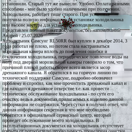
установили. Старый тут же вынесли. Удобно. Оплата разными
способами - мне было удобно наличными при получении.
Холодильник. работает тише старого. При установке
получила полную информацию об установке холодильника
или вызове мастера для установки холодильника.
Представлен полный пакет документов, без напоминаний
Андрей
/ 25.07.2026
Холодильник Самсунг RL50RR был куплен в декабре 2014, 3
года работал не плохо, но потом стала настраиваться
морозильная камера вплоть до появления ошибки и
отключения холодильника, периодическое появление воды на
полу под дверкой морозильной камеры говорило о том, что
причиной плохой работы скорее всего является засор
дренажного канала. Я обратился в на горячую линию по
технической поддержке Самсунг, подробно обозначил
проблему и спросил, как мне прочистить дренажный канал и
где находится дренажное отверстие т.е. как провести
техническое обслуживание холодильника - по сути его
очистку, ведь в документах прилагаемых к изделию данной
информации не содержится. Через сутки я получил ответ, что
данная информация секретная и что мне необходимо
обратится в официальный сервисный центр, который
проведет обслуживание моего холодильника. В
эксплуатационных документах на холодильник отсутствует
(скрыта от потребителя) необходимость проведения очистки