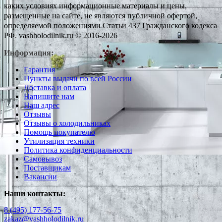
каких условиях информационные материалы и цены,
размещенные на сайте, не являются публичной офертой,
определяемой положениями Статьи 437 Гражданского кодекса
РФ. vashholodilnik.ru © 2016-2026
Информация:
Гарантия
Пункты выдачи по всей России
Доставка и оплата
Напишите нам
Наш адрес
Отзывы
Отзывы о холодильниках
Помощь покупателю
Утилизация техники
Политика конфиденциальности
Самовывоз
Поставщикам
Вакансии
Наши контакты:
8 (495) 177-56-75
zakaz@vashholodilnik.ru