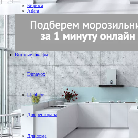
Бирюса
Atlant
Винные шкафы
Dunavox
Liebherr
Для ресторана
Для дома