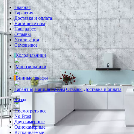
Главная
Гарантия
Доставка и оплата
Напишите нам
Наш адрес
Отзывы
Утилизация
Самовывоз
Холодильники
Морозильники
Винные шкафы
Гарантия
Напишите нам
Отзывы
Доставка и оплата
Назад
Посмотреть все
No Frost
Двухкамерные
Однокамерные
Встраиваемые