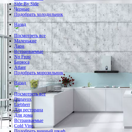
Side By Side
Черные
Подобрать холодильник
Назад
Посмотреть все
Маленькие
Лари
Встраиваемые
No Frost
Бирюса
Atlant
Подобрать морозильник
Назад
Посмотреть все
Dunavox
Liebherr
Для ресторана
Для дома
Встраиваемые
Cold Vine
Подобрать винный шкаф