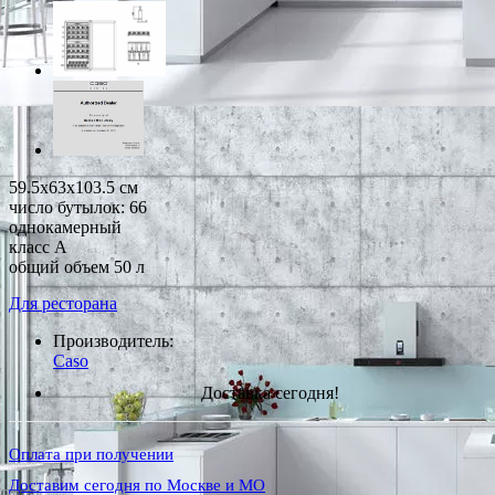
59.5x63x103.5 см
число бутылок: 66
однокамерный
класс A
общий объем 50 л
Для ресторана
Производитель:
Caso
Доставка сегодня!
Оплата при получении
Доставим сегодня по Москве и МО