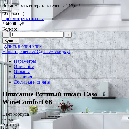
Возможность возврата в течение 14 дней
(0 голосов)
Просмотреть отзывы
234090
руб.
Кол-во:
−
+
Купить
Купить в один клик
Нашли дешевле? Сделаем скидку!
Параметры
Описание
Отзывы
Гарантия
Доставка и оплата
Описание Винный шкаф Caso
WineComfort 66
Цвет корпуса
серый
Артикул