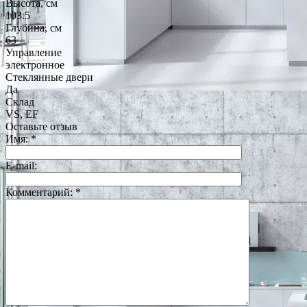
Высота, см
103.5
Глубина, см
63
Управление
электронное
Стеклянные двери
Да
Склад
VS, EF
Оставьте отзыв
Имя:
*
E-mail:
Комментарий:
*