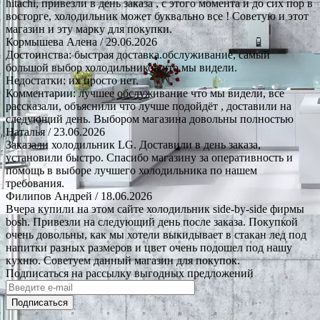
hitachi, привезли в день заказа , с этого момента и до сих пор в
восторге, холодильник может буквально все ! Советую и этот
магазин и эту марку для покупки.
Кормышева Алена
/ 29.06.2026
Достоинства: быстрая доставка.обслуживание, самый
большой выбор холодильников что мы видели.
Недостатки: их просто нет.
Комментарии: лучшее обслуживание что мы видели, все
рассказали, объяснили что лучше подойдёт , доставили на
следующий день. Выбором магазина довольны полностью
Наталья
/ 23.06.2026
Заказали холодильник LG. Доставили в день заказа,
установили быстро. Спасибо магазину за оперативность и
помощь в выборе лучшего холодильника по нашем
требования.
Филипов Андрей
/ 18.06.2026
Вчера купили на этом сайте холодильник side-by-side фирмы
bosh. Привезли на следующий день после заказа. Покупкой
очень довольны, как мы хотели выкидывает в стакан лед под
напитки разных размеров и цвет очень подошел под нашу
кухню. Советуем данный магазин для покупок.
Подписаться на рассылку выгодных предложений
Подписаться