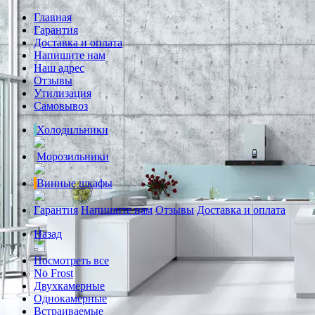
Главная
Гарантия
Доставка и оплата
Напишите нам
Наш адрес
Отзывы
Утилизация
Самовывоз
Холодильники
Морозильники
Винные шкафы
Гарантия
Напишите нам
Отзывы
Доставка и оплата
Назад
Посмотреть все
No Frost
Двухкамерные
Однокамерные
Встраиваемые