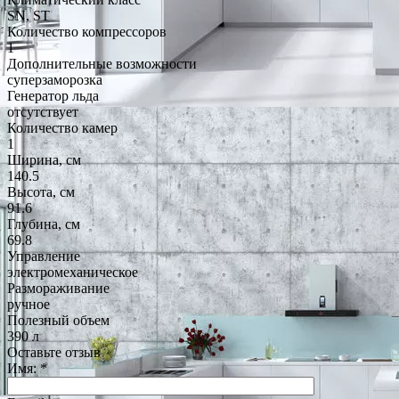
SN, ST
Количество компрессоров
1
Дополнительные возможности
суперзаморозка
Генератор льда
отсутствует
Количество камер
1
Ширина, см
140.5
Высота, см
91.6
Глубина, см
69.8
Управление
электромеханическое
Размораживание
ручное
Полезный объем
390 л
Оставьте отзыв
Имя:
*