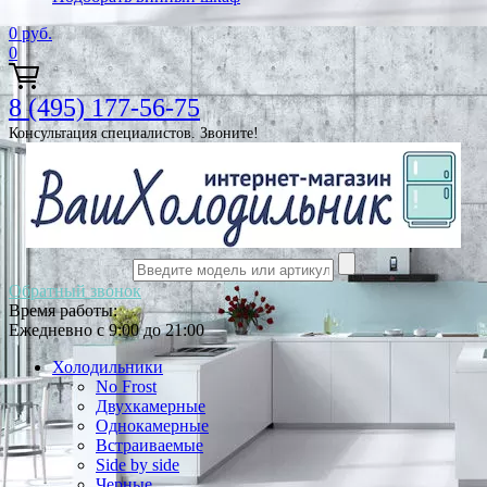
0
руб.
0
8 (495) 177-56-75
Консультация специалистов. Звоните!
Обратный звонок
Время работы:
Ежедневно с 9:00 до 21:00
Холодильники
No Frost
Двухкамерные
Однокамерные
Встраиваемые
Side by side
Черные