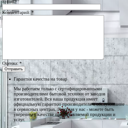
E-mail:
Комментарий:
*
Оценка:
*
Гарантия качества на товар
Мы работаем только с сертифицированными
производителями бытовой техники от заводов
изготовителей. Вся наша продукция имеет
официальную гарантию производителя и обслуживание
в сервисных центрах. Покупая у нас - можете быть
уверенны в качестве предоставляемой продукции и
услуг.