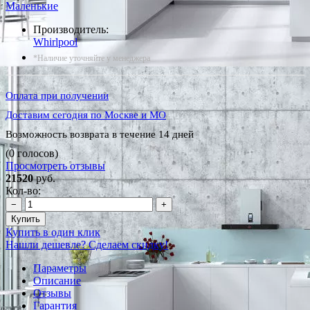
Маленькие
Производитель:
Whirlpool
*Наличие уточняйте у менеджера
Оплата при получении
Доставим сегодня по Москве и МО
Возможность возврата в течение 14 дней
(0 голосов)
Просмотреть отзывы
21520
руб.
Кол-во:
−
+
Купить
Купить в один клик
Нашли дешевле? Сделаем скидку!
Параметры
Описание
Отзывы
Гарантия