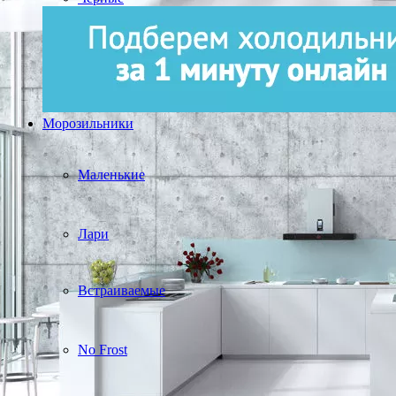
Морозильники
Маленькие
Лари
Встраиваемые
No Frost