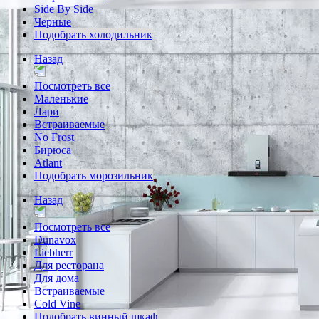
Side By Side
Черные
Подобрать холодильник
Назад
Посмотреть все
Маленькие
Лари
Встраиваемые
No Frost
Бирюса
Atlant
Подобрать морозильник
Назад
Посмотреть все
Dunavox
Liebherr
Для ресторана
Для дома
Встраиваемые
Cold Vine
Подобрать винный шкаф