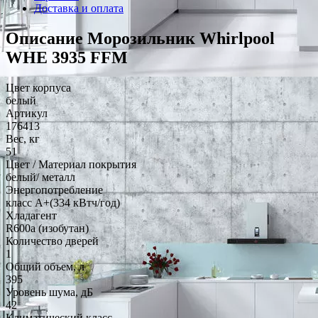
Доставка и оплата
Описание Морозильник Whirlpool
WHE 3935 FFM
Цвет корпуса
белый
Артикул
176413
Вес, кг
51
Цвет / Материал покрытия
белый/ металл
Энергопотребление
класс A+(334 кВтч/год)
Хладагент
R600a (изобутан)
Количество дверей
1
Общий объем, л
395
Уровень шума, дБ
42
Климатический класс