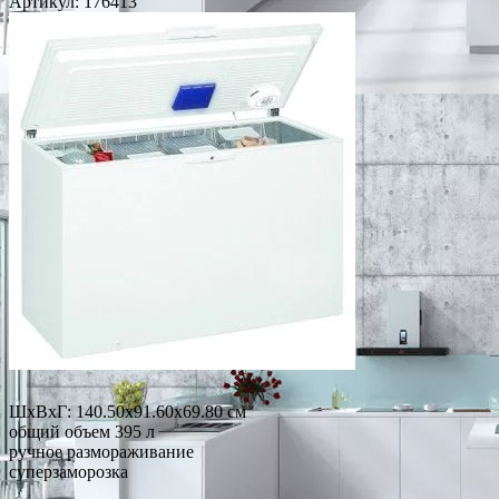
Артикул:
176413
ШхВхГ: 140.50х91.60х69.80 см
общий объем 395 л
ручное размораживание
суперзаморозка