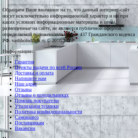
Обращаем Ваше внимание на то, что данный интернет-сайт
носит исключительно информационный характер и ни при
каких условиях информационные материалы и цены,
размещенные на сайте, не являются публичной офертой,
определяемой положениями Статьи 437 Гражданского кодекса
РФ. vashholodilnik.ru © 2016-2026
Информация:
Гарантия
Пункты выдачи по всей России
Доставка и оплата
Напишите нам
Наш адрес
Отзывы
Отзывы о холодильниках
Помощь покупателю
Утилизация техники
Политика конфиденциальности
Самовывоз
Поставщикам
Вакансии