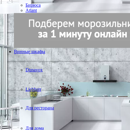
Бирюса
Atlant
Винные шкафы
Dunavox
Liebherr
Для ресторана
Для дома