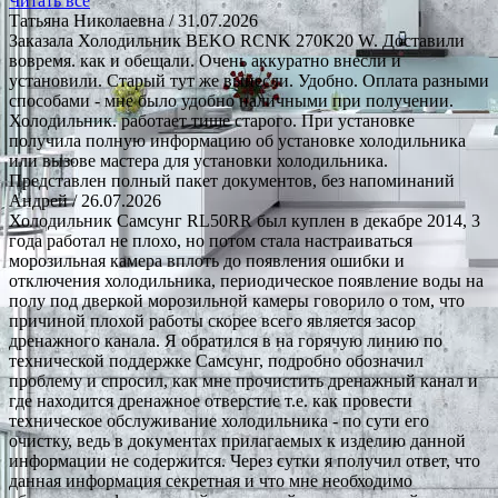
Читать все
Татьяна Николаевна
/ 31.07.2026
Заказала Холодильник BEKO RCNK 270K20 W. Доставили
вовремя. как и обещали. Очень аккуратно внесли и
установили. Старый тут же вынесли. Удобно. Оплата разными
способами - мне было удобно наличными при получении.
Холодильник. работает тише старого. При установке
получила полную информацию об установке холодильника
или вызове мастера для установки холодильника.
Представлен полный пакет документов, без напоминаний
Андрей
/ 26.07.2026
Холодильник Самсунг RL50RR был куплен в декабре 2014, 3
года работал не плохо, но потом стала настраиваться
морозильная камера вплоть до появления ошибки и
отключения холодильника, периодическое появление воды на
полу под дверкой морозильной камеры говорило о том, что
причиной плохой работы скорее всего является засор
дренажного канала. Я обратился в на горячую линию по
технической поддержке Самсунг, подробно обозначил
проблему и спросил, как мне прочистить дренажный канал и
где находится дренажное отверстие т.е. как провести
техническое обслуживание холодильника - по сути его
очистку, ведь в документах прилагаемых к изделию данной
информации не содержится. Через сутки я получил ответ, что
данная информация секретная и что мне необходимо