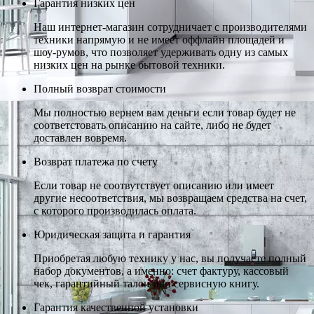
Гарантия низких цен
Наш интернет-магазин сотрудничает с производителями
техники напрямую и не имеет оффлайн площадей и
шоу-румов, что позволяет удерживать одну из самых
низких цен на рынке бытовой техники.
Полный возврат стоимости
Мы полностью вернем вам деньги если товар будет не
соответстовать описанию на сайте, либо не будет
доставлен вовремя.
Возврат платежа по счету
Если товар не соотвутствует описанию или имеет
другие несоответствия, мы возвращаем средства на счет,
с которого производилась оплата.
Юридическая защита и гарантия
Приобретая любую технику у нас, вы получаете полный
набор документов, а именно: счет фактуру, кассовый
чек, гарантийный талон или сервисную книгу.
Гарантия качественной установки