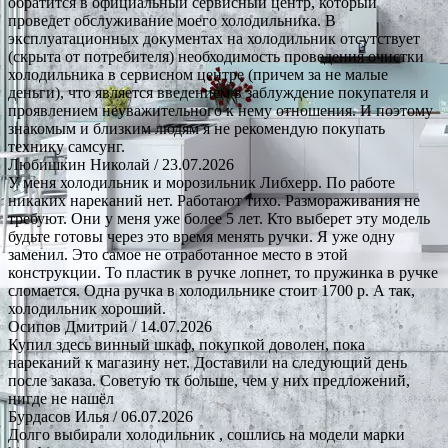
обратится в официальный сервисный центр, который
проведет обслуживание моего холодильника. В
эксплуатационных документах на холодильник отсутствует
(скрыта от потребителя) необходимость проведения очистки
холодильника в сервисном центре (причем за не малые
деньги), что является введением в заблуждение покупателя и
проявлением неуважительного к нему отношения. И поэтому
знакомым и близким людям я не рекомендую покупать
технику самсунг.
Любишкин Николай
/ 23.07.2026
У меня холодильник и морозильник Либхерр. По работе
никаких нареканий нет. Работают тихо. Размораживания не
требуют. Они у меня уже более 5 лет. Кто выберет эту модель
будьте готовы через это время менять ручки. Я уже одну
заменил. Это самое не отработанное место в этой
конструкции. То пластик в ручке лопнет, то пружинка в ручке
сломается. Одна ручка в холодильнике стоит 1700 р. А так,
холодильник хороший.
Осипов Дмитрий
/ 14.07.2026
Купил здесь винный шкаф, покупкой доволен, пока
нареканий к магазину нет. Доставили на следующий день
после заказа. Советую тк больше, чем у них предложений,
нигде не нашёл
Бурдасов Илья
/ 06.07.2026
Долго выбирали холодильник , сошлись на модели марки