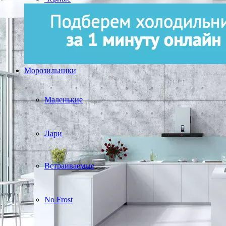
Морозильники
Маленькие
Лари
Встраиваемые
No Frost