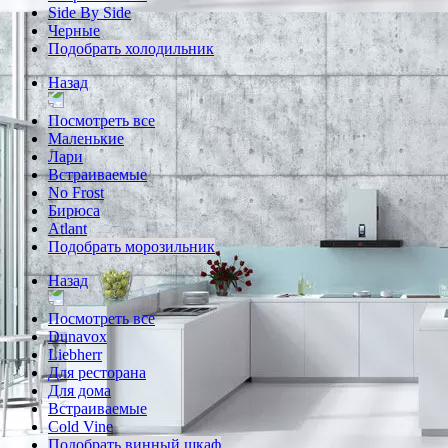
Side By Side
Черные
Подобрать холодильник
Назад
Посмотреть все
Маленькие
Лари
Встраиваемые
No Frost
Бирюса
Atlant
Подобрать морозильник
Назад
Посмотреть все
Dunavox
Liebherr
Для ресторана
Для дома
Встраиваемые
Cold Vine
Подобрать винный шкаф