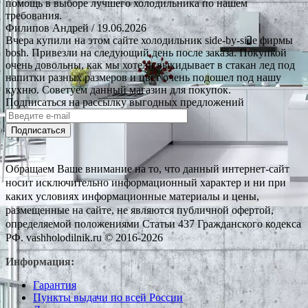
помощь в выборе лучшего холодильника по нашем
требования.
Филипов Андрей
/ 19.06.2026
Вчера купили на этом сайте холодильник side-by-side фирмы
bosh. Привезли на следующий день после заказа. Покупкой
очень довольны, как мы хотели выкидывает в стакан лед под
напитки разных размеров и цвет очень подошел под нашу
кухню. Советуем данный магазин для покупок.
Подписаться на рассылку выгодных предложений
Подписаться
Обращаем Ваше внимание на то, что данный интернет-сайт
носит исключительно информационный характер и ни при
каких условиях информационные материалы и цены,
размещенные на сайте, не являются публичной офертой,
определяемой положениями Статьи 437 Гражданского кодекса
РФ. vashholodilnik.ru © 2016-2026
Информация:
Гарантия
Пункты выдачи по всей России