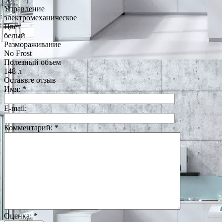
Управление
электромеханическое
Цвет
белый
Размораживание
No Frost
Полезный объем
148 л
Оставьте отзыв
Имя:
*
E-mail:
Комментарий:
*
Оценка:
*