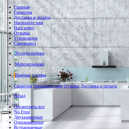
Главная
Гарантия
Доставка и оплата
Напишите нам
Наш адрес
Отзывы
Утилизация
Самовывоз
Холодильники
Морозильники
Винные шкафы
Гарантия
Напишите нам
Отзывы
Доставка и оплата
Назад
Посмотреть все
No Frost
Двухкамерные
Однокамерные
Встраиваемые