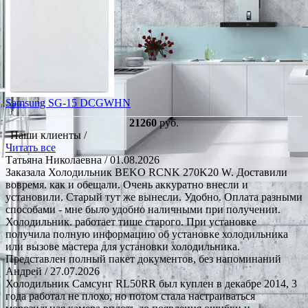
Samsung SG-15 DCGWHN
21260
руб.
Наши клиенты /
Читать все
Татьяна Николаевна
/ 01.08.2026
Заказала Холодильник BEKO RCNK 270K20 W. Доставили
вовремя. как и обещали. Очень аккуратно внесли и
установили. Старый тут же вынесли. Удобно. Оплата разными
способами - мне было удобно наличными при получении.
Холодильник. работает тише старого. При установке
получила полную информацию об установке холодильника
или вызове мастера для установки холодильника.
Представлен полный пакет документов, без напоминаний
Андрей
/ 27.07.2026
Холодильник Самсунг RL50RR был куплен в декабре 2014, 3
года работал не плохо, но потом стала настраиваться