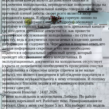
морозильная камера вплоть до появления ошибки и
отключения холодильника, периодическое появление воды на
полу под дверкой морозильной камеры говорило о том, что
причиной плохой работы скорее всего является засор
дренажного канала. Я обратился в на горячую линию по
технической поддержке Самсунг, подробно обозначил
проблему и спросил, как мне прочистить дренажный канал и
где находится дренажное отверстие т.е. как провести
техническое обслуживание холодильника - по сути его
очистку, ведь в документах прилагаемых к изделию данной
информации не содержится. Через сутки я получил ответ, что
данная информация секретная и что мне необходимо
обратится в официальный сервисный центр, который
проведет обслуживание моего холодильника. В
эксплуатационных документах на холодильник отсутствует
(скрыта от потребителя) необходимость проведения очистки
холодильника в сервисном центре (причем за не малые
деньги), что является введением в заблуждение покупателя и
проявлением неуважительного к нему отношения. И поэтому
знакомым и близким людям я не рекомендую покупать
технику самсунг.
Любишкин Николай
/ 24.07.2026
У меня холодильник и морозильник Либхерр. По работе
никаких нареканий нет. Работают тихо. Размораживания не
требуют. Они у меня уже более 5 лет. Кто выберет эту модель