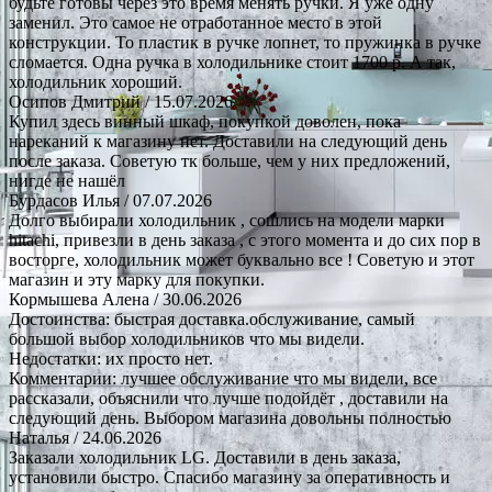
будьте готовы через это время менять ручки. Я уже одну
заменил. Это самое не отработанное место в этой
конструкции. То пластик в ручке лопнет, то пружинка в ручке
сломается. Одна ручка в холодильнике стоит 1700 р. А так,
холодильник хороший.
Осипов Дмитрий
/ 15.07.2026
Купил здесь винный шкаф, покупкой доволен, пока
нареканий к магазину нет. Доставили на следующий день
после заказа. Советую тк больше, чем у них предложений,
нигде не нашёл
Бурдасов Илья
/ 07.07.2026
Долго выбирали холодильник , сошлись на модели марки
hitachi, привезли в день заказа , с этого момента и до сих пор в
восторге, холодильник может буквально все ! Советую и этот
магазин и эту марку для покупки.
Кормышева Алена
/ 30.06.2026
Достоинства: быстрая доставка.обслуживание, самый
большой выбор холодильников что мы видели.
Недостатки: их просто нет.
Комментарии: лучшее обслуживание что мы видели, все
рассказали, объяснили что лучше подойдёт , доставили на
следующий день. Выбором магазина довольны полностью
Наталья
/ 24.06.2026
Заказали холодильник LG. Доставили в день заказа,
установили быстро. Спасибо магазину за оперативность и