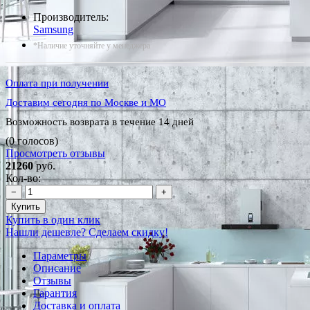
Производитель:
Samsung
*Наличие уточняйте у менеджера
Оплата при получении
Доставим сегодня по Москве и МО
Возможность возврата в течение 14 дней
(0 голосов)
Просмотреть отзывы
21260
руб.
Кол-во:
−
+
Купить
Купить в один клик
Нашли дешевле? Сделаем скидку!
Параметры
Описание
Отзывы
Гарантия
Доставка и оплата