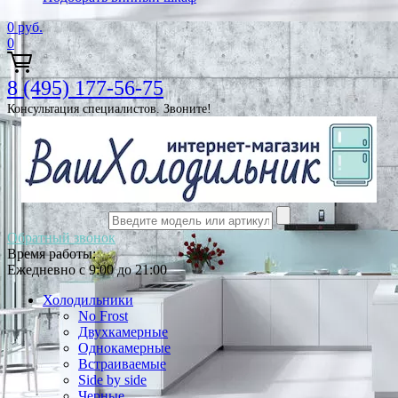
0
руб.
0
8 (495) 177-56-75
Консультация специалистов. Звоните!
Обратный звонок
Время работы:
Ежедневно с 9:00 до 21:00
Холодильники
No Frost
Двухкамерные
Однокамерные
Встраиваемые
Side by side
Черные