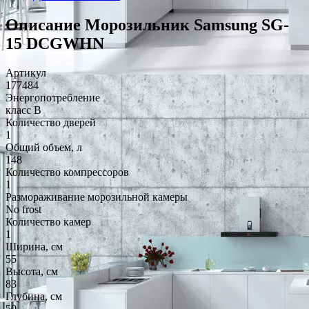
Описание Морозильник Samsung SG-
15 DCGWHN
Артикул
177484
Энергопотребление
класс B
Количество дверей
1
Общий объем, л
148
Количество компрессоров
1
Размораживание морозильной камеры
No frost
Количество камер
1
Ширина, см
55
Высота, см
83
Глубина, см
50