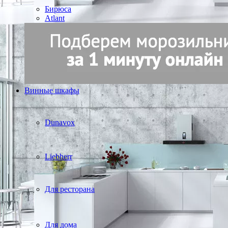
Бирюса
Atlant
Винные шкафы
Dunavox
Liebherr
Для ресторана
Для дома