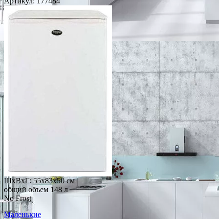
Артикул:
177484
ШхВхГ: 55х83х50 см
общий объем 148 л
No Frost
Маленькие