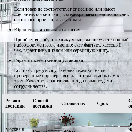
Если товар не соотвутствует описанию или имеет
другие несоответствия, мы возвращаем средства на счет,
с которого производилась оплата.
Юридическая защита и гарантия
Приобретая любую технику у нас, вы получаете полный
набор документов, а именно: счет фактуру, кассовый
чек, гарантийный талон или сервисную книгу.
Гарантия качественной установки
Если вам требуется установка техники, наши
проверенные партнеры всегда готовы помочь вам в
этом. Качество гарантированно долгими годами
сотрудничества.
Регион
Способ
С
Стоимость
Срок
доставки
доставки
о
-
п
Москва в
н
Курьер
-
600 р.