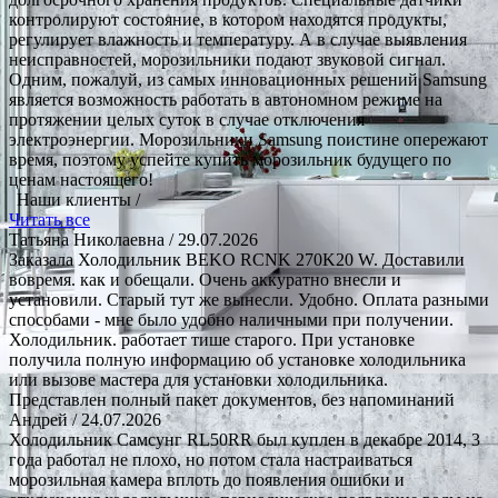
контролируют состояние, в котором находятся продукты,
регулирует влажность и температуру. А в случае выявления
неисправностей, морозильники подают звуковой сигнал.
Одним, пожалуй, из самых инновационных решений Samsung
является возможность работать в автономном режиме на
протяжении целых суток в случае отключения
электроэнергии. Морозильники Samsung поистине опережают
время, поэтому успейте купить морозильник будущего по
ценам настоящего!
Наши клиенты /
Читать все
Татьяна Николаевна
/ 29.07.2026
Заказала Холодильник BEKO RCNK 270K20 W. Доставили
вовремя. как и обещали. Очень аккуратно внесли и
установили. Старый тут же вынесли. Удобно. Оплата разными
способами - мне было удобно наличными при получении.
Холодильник. работает тише старого. При установке
получила полную информацию об установке холодильника
или вызове мастера для установки холодильника.
Представлен полный пакет документов, без напоминаний
Андрей
/ 24.07.2026
Холодильник Самсунг RL50RR был куплен в декабре 2014, 3
года работал не плохо, но потом стала настраиваться
морозильная камера вплоть до появления ошибки и