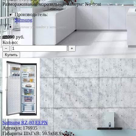
Размораживание морозильной камеры: No frost
Производитель:
Samsung
*Наличие уточняйте у менеджера
48090
руб.
Кол-во:
−
+
Купить
Samsung RZ-80 EEPN
Артикул:
176935
Габариты ШxГxВ: 59.5x68.9x180