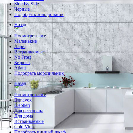
Side By Side
Черные
Подобрать холодильник
Назад
Посмотреть все
Маленькие
Лари
Встраиваемые
No Frost
Бирюса
Atlant
Подобрать морозильник
Назад
Посмотреть все
Dunavox
Liebherr
Для ресторана
Для дома
Встраиваемые
Cold Vine
Подобрать винный шкаф