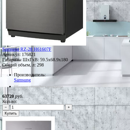
Samsung RZ-28 H61607F
Артикул:
176821
Габариты ШxГxВ: 59.5x68.9x180
Общий объем, л: 298
Производитель:
Samsung
*Наличие уточняйте у менеджера
63720
руб.
Кол-во:
−
+
Купить