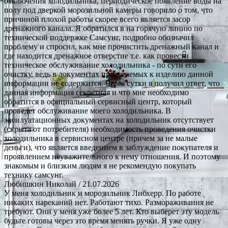
отключения холодильника, периодическое появление воды на
полу под дверкой морозильной камеры говорило о том, что
причиной плохой работы скорее всего является засор
дренажного канала. Я обратился в на горячую линию по
технической поддержке Самсунг, подробно обозначил
проблему и спросил, как мне прочистить дренажный канал и
где находится дренажное отверстие т.е. как провести
техническое обслуживание холодильника - по сути его
очистку, ведь в документах прилагаемых к изделию данной
информации не содержится. Через сутки я получил ответ, что
данная информация секретная и что мне необходимо
обратится в официальный сервисный центр, который
проведет обслуживание моего холодильника. В
эксплуатационных документах на холодильник отсутствует
(скрыта от потребителя) необходимость проведения очистки
холодильника в сервисном центре (причем за не малые
деньги), что является введением в заблуждение покупателя и
проявлением неуважительного к нему отношения. И поэтому
знакомым и близким людям я не рекомендую покупать
технику самсунг.
Любишкин Николай
/ 21.07.2026
У меня холодильник и морозильник Либхерр. По работе
никаких нареканий нет. Работают тихо. Размораживания не
требуют. Они у меня уже более 5 лет. Кто выберет эту модель
будьте готовы через это время менять ручки. Я уже одну