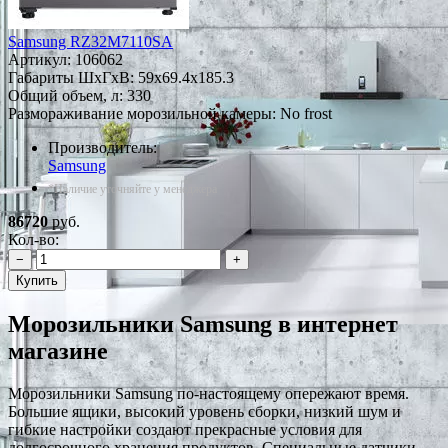
Samsung RZ32M7110SA
Артикул:
106062
Габариты ШxГxВ: 59x69.4x185.3
Общий объем, л: 330
Размораживание морозильной камеры: No frost
Производитель:
Samsung
*Наличие уточняйте у менеджера
86720
руб.
Кол-во:
−
+
Купить
Морозильники Samsung в интернет
магазине
Морозильники Samsung по-настоящему опережают время.
Большие ящики, высокий уровень сборки, низкий шум и
гибкие настройки создают прекрасные условия для
долгосрочного хранения продуктов. Специальные датчики