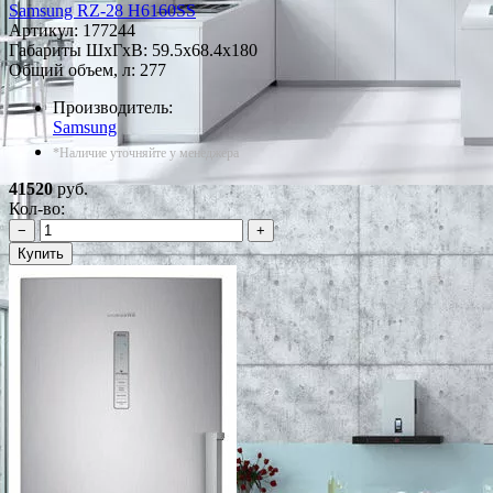
Samsung RZ-28 H6160SS
Артикул:
177244
Габариты ШxГxВ: 59.5x68.4x180
Общий объем, л: 277
Производитель:
Samsung
*Наличие уточняйте у менеджера
41520
руб.
Кол-во:
−
+
Купить