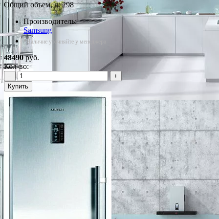
Общий объем, л: 298
Производитель:
Samsung
*Наличие уточняйте у менеджера
48490
руб.
Кол-во:
−
+
Купить