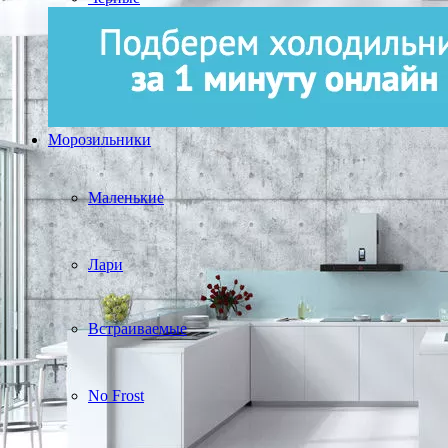
Морозильники
Маленькие
Лари
Встраиваемые
No Frost