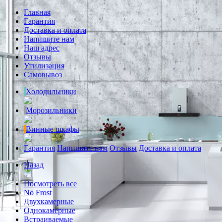
Главная
Гарантия
Доставка и оплата
Напишите нам
Наш адрес
Отзывы
Утилизация
Самовывоз
Холодильники
Морозильники
Винные шкафы
Гарантия
Напишите нам
Отзывы
Доставка и оплата
Назад
Посмотреть все
No Frost
Двухкамерные
Однокамерные
Встраиваемые