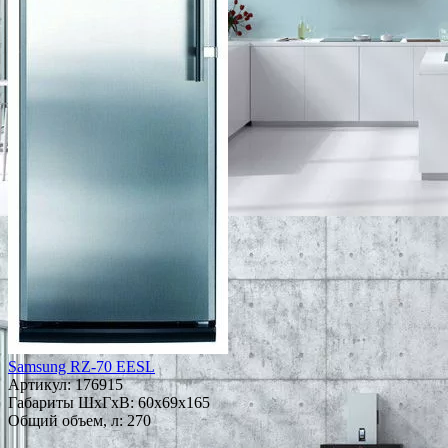
Samsung RZ-70 EESL
Артикул:
176915
Габариты ШxГxВ: 60x69x165
Общий объем, л: 270