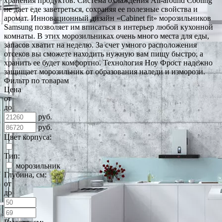
хранения продуктов. Система охлаждения All-around Cooling
не дает еде заветреться, сохраняя ее полезные свойства и
аромат. Инновационный дизайн «Cabinet fit» морозильников
Samsung позволяет им вписаться в интерьер любой кухонной
комнаты. В этих морозильниках очень много места для еды,
запасов хватит на неделю. За счет умного расположения
отсеков вы сможете находить нужную вам пищу быстро, а
хранить ее будет комфортно. Технология Ноу Фрост надежно
защищает морозильник от образования наледи и изморози.
Фильтр по товарам
Цена
от
до
руб.
руб.
Цвет корпуса:
Тип:
морозильник
Глубина, см:
от
до