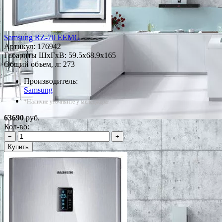
Samsung RZ-70 EEMG
Артикул:
176942
Габариты ШxГxВ: 59.5x68.9x165
Общий объем, л: 273
Производитель:
Samsung
*Наличие уточняйте у менеджера
63690
руб.
Кол-во:
−
+
Купить