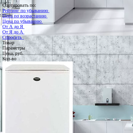
Сортировать по:
Рейтинг по убыванию
Цена по возрастанию
Цена по убыванию
От А до Я
От Я до А
Сбросить
Товар
Параметры
Цена, руб.
Кол-во