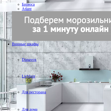
Бирюса
Atlant
Винные шкафы
Dunavox
Liebherr
Для ресторана
Для дома