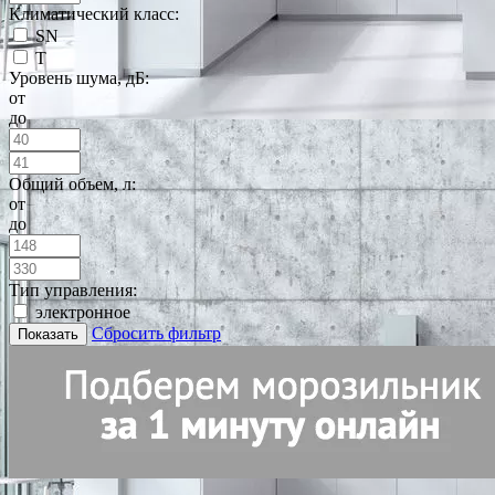
Климатический класс:
SN
T
Уровень шума, дБ:
от
до
Общий объем, л:
от
до
Тип управления:
электронное
Сбросить фильтр
Показать