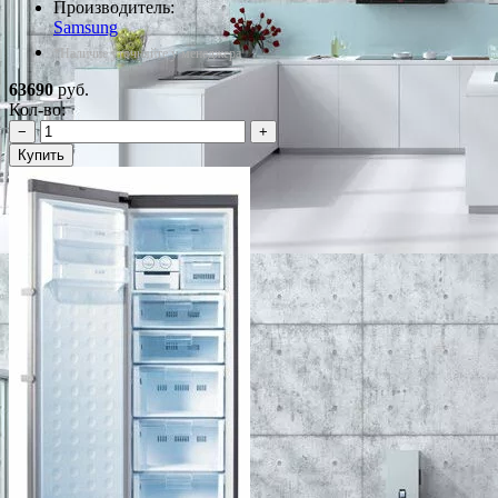
Производитель:
Samsung
*Наличие уточняйте у менеджера
63690
руб.
Кол-во:
−
+
Купить