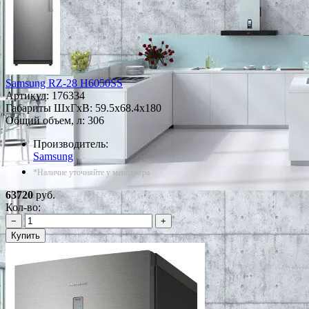
Samsung RZ-28 H6050SS
Артикул:
176334
Габариты ШxГxВ: 59.5x68.4x180
Общий объем, л: 306
Производитель:
Samsung
*Наличие уточняйте у менеджера
63720
руб.
Кол-во:
−
+
Купить