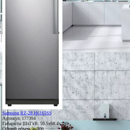
Samsung RZ-28 H6165SS
Артикул:
177394
Габариты ШxГxВ: 59.5x68.4x180
Общий объем, л: 306