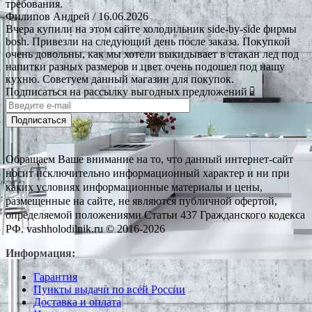
требования.
Филипов Андрей
/ 16.06.2026
Вчера купили на этом сайте холодильник side-by-side фирмы
bosh. Привезли на следующий день после заказа. Покупкой
очень довольны, как мы хотели выкидывает в стакан лед под
напитки разных размеров и цвет очень подошел под нашу
кухню. Советуем данный магазин для покупок.
Подписаться на рассылку выгодных предложений
Подписаться
Обращаем Ваше внимание на то, что данный интернет-сайт
носит исключительно информационный характер и ни при
каких условиях информационные материалы и цены,
размещенные на сайте, не являются публичной офертой,
определяемой положениями Статьи 437 Гражданского кодекса
РФ. vashholodilnik.ru © 2016-2026
Информация:
Гарантия
Пункты выдачи по всей России
Доставка и оплата