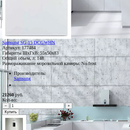
Samsung SG-15 DCGWHN
Артикул:
177484
Габариты ШxГxВ: 55x50x83
Общий объем, л: 148
Размораживание морозильной камеры: No frost
Производитель:
Samsung
*Наличие уточняйте у менеджера
21260
руб.
Кол-во:
−
+
Купить