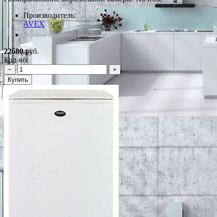
Производитель:
AVEX
*Наличие уточняйте у менеджера
22680
руб.
Кол-во:
−
+
Купить