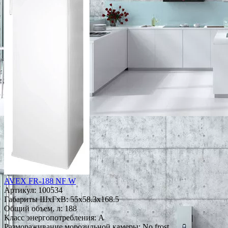
AVEX FR-188 NF W
Артикул:
100534
Габариты ШxГxВ: 55x58.3x168.5
Общий объем, л: 188
Класс энергопотребления: A
Размораживание морозильной камеры: No frost