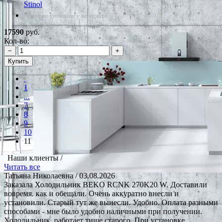
Stinol
*Наличие уточняйте у менеджера
17590
руб.
Кол-во:
−
+
Купить
1
...
7
8
9
10
11
Наши клиенты /
Читать все
Татьяна Николаевна
/ 03.08.2026
Заказала Холодильник BEKO RCNK 270K20 W. Доставили
вовремя. как и обещали. Очень аккуратно внесли и
установили. Старый тут же вынесли. Удобно. Оплата разными
способами - мне было удобно наличными при получении.
Холодильник. работает тише старого. При установке