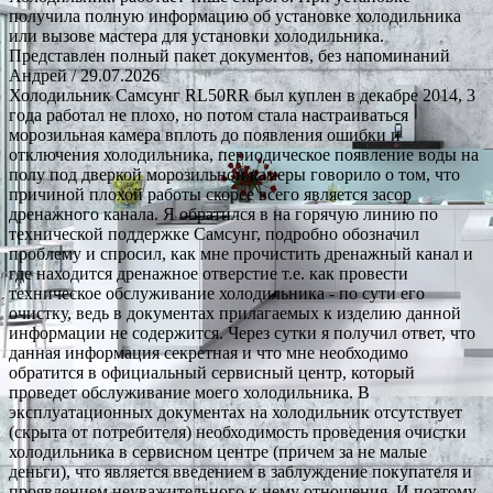
получила полную информацию об установке холодильника
или вызове мастера для установки холодильника.
Представлен полный пакет документов, без напоминаний
Андрей
/ 29.07.2026
Холодильник Самсунг RL50RR был куплен в декабре 2014, 3
года работал не плохо, но потом стала настраиваться
морозильная камера вплоть до появления ошибки и
отключения холодильника, периодическое появление воды на
полу под дверкой морозильной камеры говорило о том, что
причиной плохой работы скорее всего является засор
дренажного канала. Я обратился в на горячую линию по
технической поддержке Самсунг, подробно обозначил
проблему и спросил, как мне прочистить дренажный канал и
где находится дренажное отверстие т.е. как провести
техническое обслуживание холодильника - по сути его
очистку, ведь в документах прилагаемых к изделию данной
информации не содержится. Через сутки я получил ответ, что
данная информация секретная и что мне необходимо
обратится в официальный сервисный центр, который
проведет обслуживание моего холодильника. В
эксплуатационных документах на холодильник отсутствует
(скрыта от потребителя) необходимость проведения очистки
холодильника в сервисном центре (причем за не малые
деньги), что является введением в заблуждение покупателя и
проявлением неуважительного к нему отношения. И поэтому