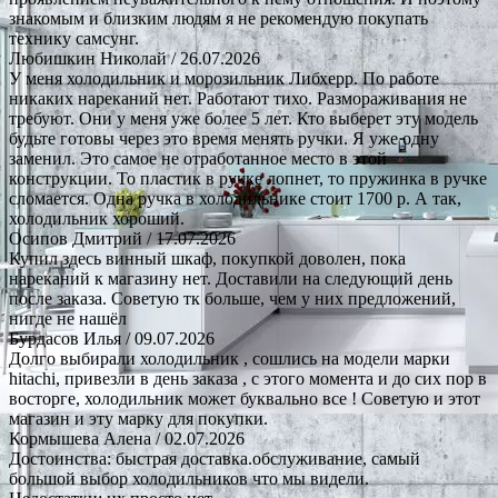
знакомым и близким людям я не рекомендую покупать
технику самсунг.
Любишкин Николай
/ 26.07.2026
У меня холодильник и морозильник Либхерр. По работе
никаких нареканий нет. Работают тихо. Размораживания не
требуют. Они у меня уже более 5 лет. Кто выберет эту модель
будьте готовы через это время менять ручки. Я уже одну
заменил. Это самое не отработанное место в этой
конструкции. То пластик в ручке лопнет, то пружинка в ручке
сломается. Одна ручка в холодильнике стоит 1700 р. А так,
холодильник хороший.
Осипов Дмитрий
/ 17.07.2026
Купил здесь винный шкаф, покупкой доволен, пока
нареканий к магазину нет. Доставили на следующий день
после заказа. Советую тк больше, чем у них предложений,
нигде не нашёл
Бурдасов Илья
/ 09.07.2026
Долго выбирали холодильник , сошлись на модели марки
hitachi, привезли в день заказа , с этого момента и до сих пор в
восторге, холодильник может буквально все ! Советую и этот
магазин и эту марку для покупки.
Кормышева Алена
/ 02.07.2026
Достоинства: быстрая доставка.обслуживание, самый
большой выбор холодильников что мы видели.