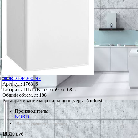
NORD DF 200 NF
Артикул:
176816
Габариты ШxГxВ: 57.5x59.5x168.5
Общий объем, л: 188
Размораживание морозильной камеры: No frost
Производитель:
NORD
*Наличие уточняйте у менеджера
19310
руб.