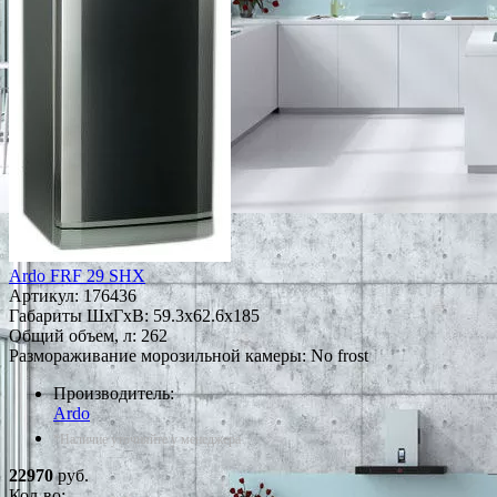
Ardo FRF 29 SHX
Артикул:
176436
Габариты ШxГxВ: 59.3x62.6x185
Общий объем, л: 262
Размораживание морозильной камеры: No frost
Производитель:
Ardo
*Наличие уточняйте у менеджера
22970
руб.
Кол-во: