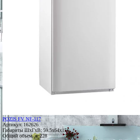
POZIS FV NF-117
Артикул:
162626
Габариты ШxГxВ: 59.5x64x156
Общий объем, л: 228