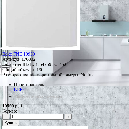
Beko FNE 19930
Артикул:
176332
Габариты ШxГxВ: 54x59.5x145.6
Общий объем, л: 190
Размораживание морозильной камеры: No frost
Производитель:
BEKO
*Наличие уточняйте у менеджера
19500
руб.
Кол-во:
−
+
Купить