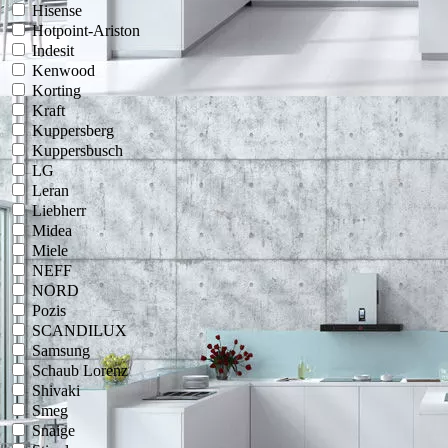
Hisense
Hotpoint-Ariston
Indesit
Kenwood
Korting
Kraft
Kuppersberg
Kuppersbusch
LG
Leran
Liebherr
Midea
Miele
NEFF
NORD
Pozis
SCANDILUX
Samsung
Schaub Lorenz
Shivaki
Smeg
Snaige