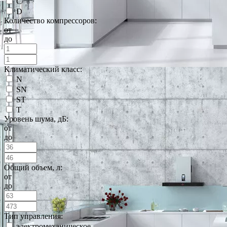
C
D
Количество компрессоров:
от
до
Климатический класс:
N
SN
ST
T
Уровень шума, дБ:
от
до
Общий объем, л:
от
до
Тип управления:
электромеханическое