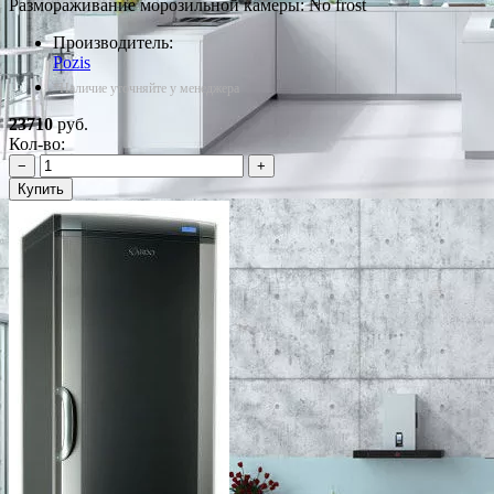
Размораживание морозильной камеры: No frost
Производитель:
Pozis
*Наличие уточняйте у менеджера
23710
руб.
Кол-во:
−
+
Купить