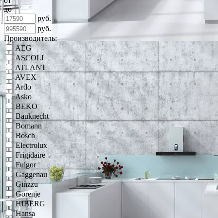
от
до
руб.
руб.
Производитель:
AEG
ASCOLI
ATLANT
AVEX
Ardo
Asko
BEKO
Bauknecht
Bomann
Bosch
Electrolux
Frigidaire
Fulgor
Gaggenau
Ginzzu
Gorenje
HIBERG
Hansa