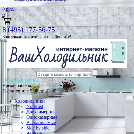
0
руб.
0
8 (495) 177-56-75
Консультация специалистов. Звоните!
Обратный звонок
Время работы:
Ежедневно с 9:00 до 21:00
Холодильники
No Frost
Двухкамерные
Однокамерные
Встраиваемые
Side by side
Черные