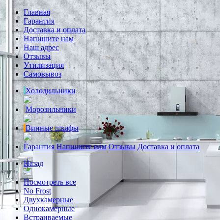
Главная
Гарантия
Доставка и оплата
Напишите нам
Наш адрес
Отзывы
Утилизация
Самовывоз
Холодильники
Морозильники
Винные шкафы
Гарантия
Напишите нам
Отзывы
Доставка и оплата
Назад
Посмотреть все
No Frost
Двухкамерные
Однокамерные
Встраиваемые