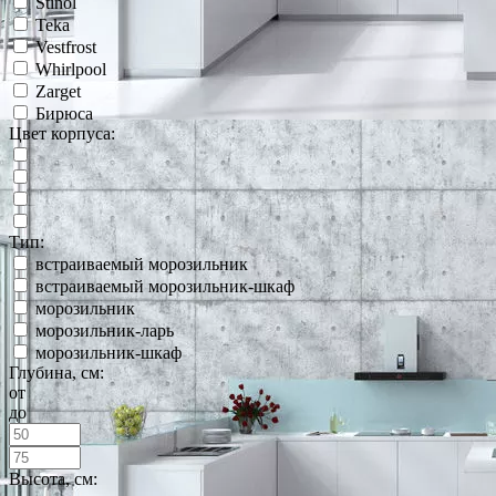
Stinol
Teka
Vestfrost
Whirlpool
Zarget
Бирюса
Цвет корпуса:
Тип:
встраиваемый морозильник
встраиваемый морозильник-шкаф
морозильник
морозильник-ларь
морозильник-шкаф
Глубина, см:
от
до
Высота, см: