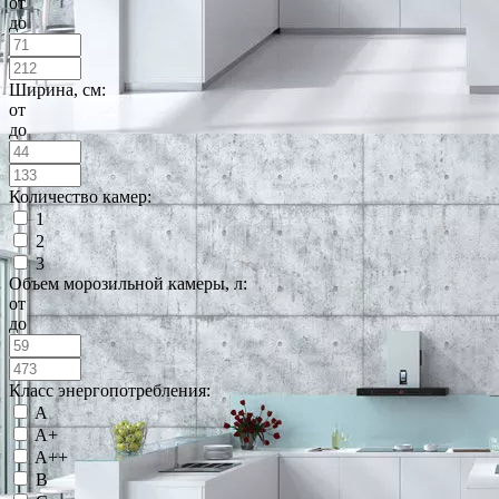
от
до
Ширина, см:
от
до
Количество камер:
1
2
3
Объем морозильной камеры, л:
от
до
Класс энергопотребления:
A
A+
A++
B