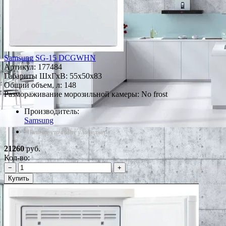
Samsung SG-15 DCGWHN
Артикул:
177484
Габариты ШxГxВ: 55x50x83
Общий объем, л: 148
Размораживание морозильной камеры: No frost
Производитель:
Samsung
*Наличие уточняйте у менеджера
21260
руб.
Кол-во:
−
+
Купить