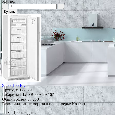
Кол-во:
−
+
Купить
Stinol 106 EL
Артикул:
177370
Габариты ШxГxВ: 60x60x167
Общий объем, л: 250
Размораживание морозильной камеры: No frost
Производитель: