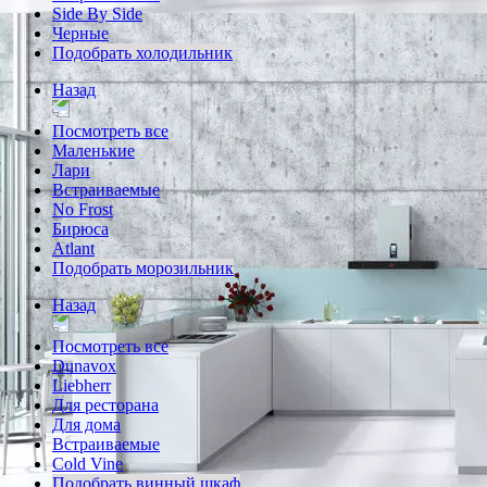
Side By Side
Черные
Подобрать холодильник
Назад
Посмотреть все
Маленькие
Лари
Встраиваемые
No Frost
Бирюса
Atlant
Подобрать морозильник
Назад
Посмотреть все
Dunavox
Liebherr
Для ресторана
Для дома
Встраиваемые
Cold Vine
Подобрать винный шкаф