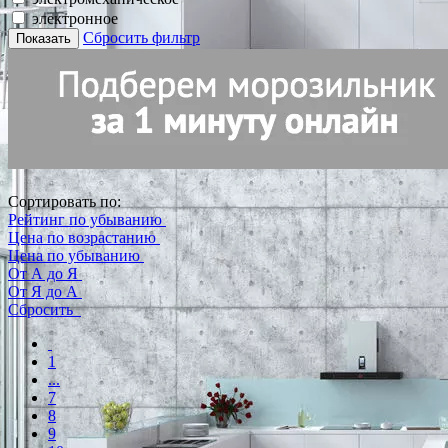
электронное
Сбросить фильтр
Показать
Сортировать по:
Рейтинг по убыванию
Цена по возрастанию
Цена по убыванию
От А до Я
От Я до А
Сбросить
1
...
7
8
9