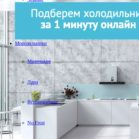
Морозильники
Маленькие
Лари
Встраиваемые
No Frost