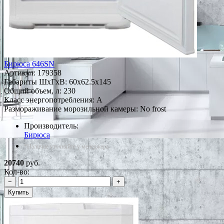
Бирюса 646SN
Артикул:
179358
Габариты ШxГxВ: 60x62.5x145
Общий объем, л: 230
Класс энергопотребления: A
Размораживание морозильной камеры: No frost
Производитель:
Бирюса
*Наличие уточняйте у менеджера
20740
руб.
Кол-во:
−
+
Купить