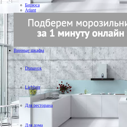
Бирюса
Atlant
Винные шкафы
Dunavox
Liebherr
Для ресторана
Для дома