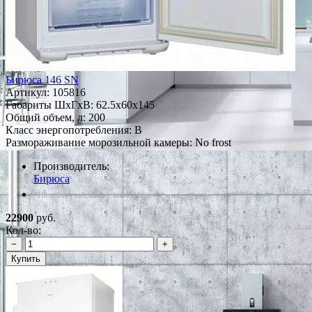
Бирюса 146 SN
Артикул:
105816
Габариты ШxГxВ: 62.5x60x145
Общий объем, л: 200
Класс энергопотребления: B
Размораживание морозильной камеры: No frost
Производитель:
Бирюса
*Наличие уточняйте у менеджера
22900
руб.
Кол-во:
−
+
Купить