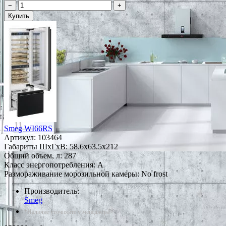
−
+
Купить
Smeg WI66RS
Артикул:
103464
Габариты ШxГxВ: 58.6x63.5x212
Общий объем, л: 287
Класс энергопотребления: A
Размораживание морозильной камеры: No frost
Производитель:
Smeg
*Наличие уточняйте у менеджера