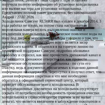
Холодильник. работает тише старого. При установке
получила полную информацию об установке холодильника
или вызове мастера для установки холодильника.
Представлен полный пакет документов, без напоминаний
Андрей
/ 27.07.2026
Холодильник Самсунг RL50RR был куплен в декабре 2014, 3
года работал не плохо, но потом стала настраиваться
морозильная камера вплоть до появления ошибки и
отключения холодильника, периодическое появление воды на
полу под дверкой морозильной камеры говорило о том, что
причиной плохой работы скорее всего является засор
дренажного канала. Я обратился в на горячую линию по
технической поддержке Самсунг, подробно обозначил
проблему и спросил, как мне прочистить дренажный канал и
где находится дренажное отверстие т.е. как провести
техническое обслуживание холодильника - по сути его
очистку, ведь в документах прилагаемых к изделию данной
информации не содержится. Через сутки я получил ответ, что
данная информация секретная и что мне необходимо
обратится в официальный сервисный центр, который
проведет обслуживание моего холодильника. В
эксплуатационных документах на холодильник отсутствует
(скрыта от потребителя) необходимость проведения очистки
холодильника в сервисном центре (причем за не малые
деньги), что является введением в заблуждение покупателя и