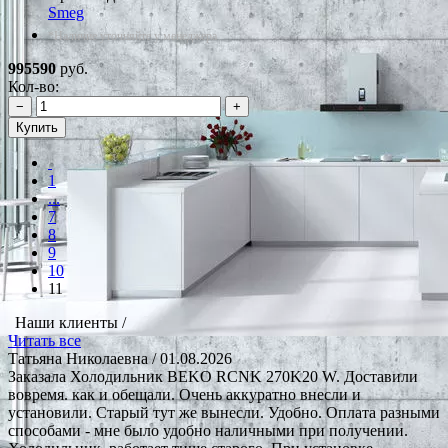
Smeg
*Наличие уточняйте у менеджера
995590
руб.
Кол-во:
−
+
Купить
1
...
7
8
9
10
11
Наши клиенты /
Читать все
Татьяна Николаевна
/ 01.08.2026
Заказала Холодильник BEKO RCNK 270K20 W. Доставили
вовремя. как и обещали. Очень аккуратно внесли и
установили. Старый тут же вынесли. Удобно. Оплата разными
способами - мне было удобно наличными при получении.