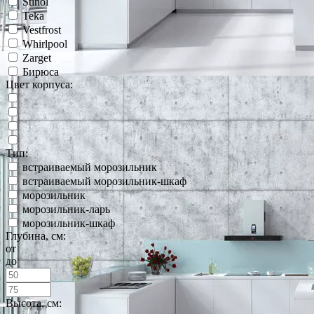
Stinol
Teka
Vestfrost
Whirlpool
Zarget
Бирюса
Цвет корпуса:
Тип:
встраиваемый морозильник
встраиваемый морозильник-шкаф
морозильник
морозильник-ларь
морозильник-шкаф
Глубина, см:
от
до
Высота, см: