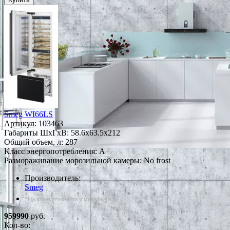
Smeg WI66LS
Артикул:
103463
Габариты ШxГxВ: 58.6x63.5x212
Общий объем, л: 287
Класс энергопотребления: A
Размораживание морозильной камеры: No frost
Производитель:
Smeg
*Наличие уточняйте у менеджера
959990
руб.
Кол-во: