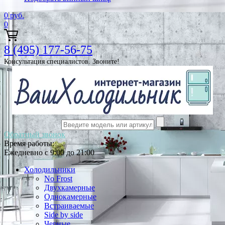
0
руб.
0
8 (495) 177-56-75
Консультация специалистов. Звоните!
Обратный звонок
Время работы:
Ежедневно с 9:00 до 21:00
Холодильники
No Frost
Двухкамерные
Однокамерные
Встраиваемые
Side by side
Черные