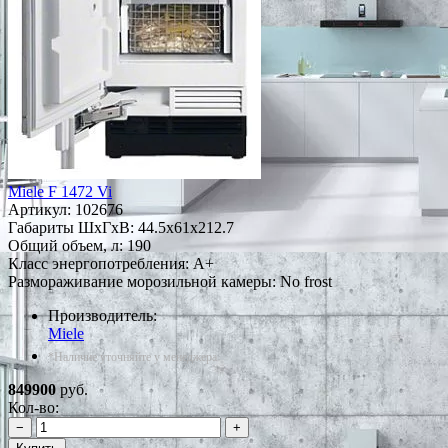
Miele F 1472 Vi
Артикул:
102676
Габариты ШxГxВ: 44.5x61x212.7
Общий объем, л: 190
Класс энергопотребления: A+
Размораживание морозильной камеры: No frost
Производитель:
Miele
*Наличие уточняйте у менеджера
849900
руб.
Кол-во:
−
+