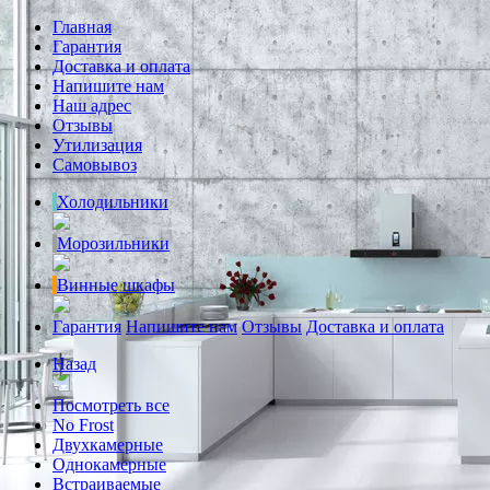
Главная
Гарантия
Доставка и оплата
Напишите нам
Наш адрес
Отзывы
Утилизация
Самовывоз
Холодильники
Морозильники
Винные шкафы
Гарантия
Напишите нам
Отзывы
Доставка и оплата
Назад
Посмотреть все
No Frost
Двухкамерные
Однокамерные
Встраиваемые