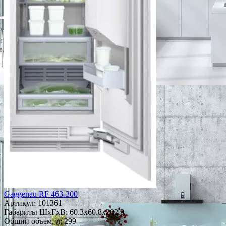
Gaggenau RF 463-300
Артикул:
101361
Габариты ШxГxВ: 60.3x60.8x202.9
Общий объем, л: 299