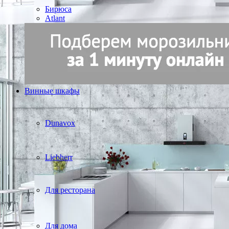
Бирюса
Atlant
Винные шкафы
Dunavox
Liebherr
Для ресторана
Для дома