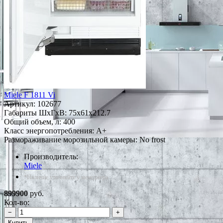
Miele F 1811 Vi
Артикул:
102677
Габариты ШxГxВ: 75x61x212.7
Общий объем, л: 400
Класс энергопотребления: A+
Размораживание морозильной камеры: No frost
Производитель:
Miele
*Наличие уточняйте у менеджера
899900
руб.
Кол-во:
−
+
Купить