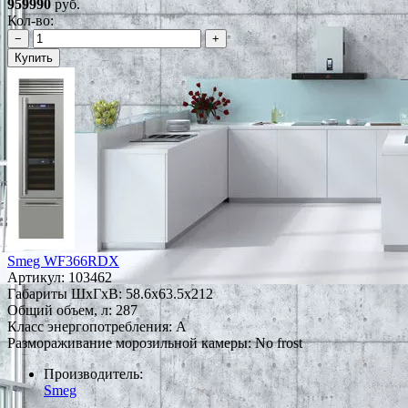
959990
руб.
Кол-во:
−
+
Купить
Smeg WF366RDX
Артикул:
103462
Габариты ШxГxВ: 58.6x63.5x212
Общий объем, л: 287
Класс энергопотребления: A
Размораживание морозильной камеры: No frost
Производитель:
Smeg