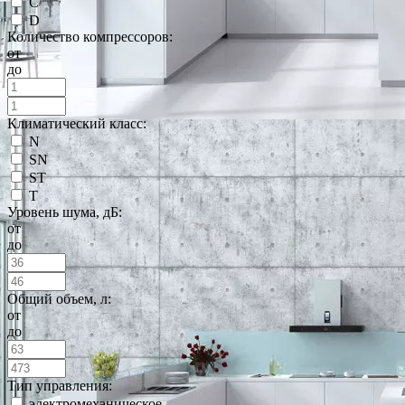
C
D
Количество компрессоров:
от
до
Климатический класс:
N
SN
ST
T
Уровень шума, дБ:
от
до
Общий объем, л:
от
до
Тип управления:
электромеханическое