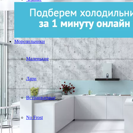
Морозильники
Маленькие
Лари
Встраиваемые
No Frost