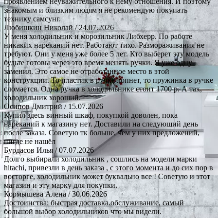
проявлением неуважительного к нему отношения. И поэтому
знакомым и близким людям я не рекомендую покупать
технику самсунг.
Любишкин Николай
/ 24.07.2026
У меня холодильник и морозильник Либхерр. По работе
никаких нареканий нет. Работают тихо. Размораживания не
требуют. Они у меня уже более 5 лет. Кто выберет эту модель
будьте готовы через это время менять ручки. Я уже одну
заменил. Это самое не отработанное место в этой
конструкции. То пластик в ручке лопнет, то пружинка в ручке
сломается. Одна ручка в холодильнике стоит 1700 р. А так,
холодильник хороший.
Осипов Дмитрий
/ 15.07.2026
Купил здесь винный шкаф, покупкой доволен, пока
нареканий к магазину нет. Доставили на следующий день
после заказа. Советую тк больше, чем у них предложений,
нигде не нашёл
Бурдасов Илья
/ 07.07.2026
Долго выбирали холодильник , сошлись на модели марки
hitachi, привезли в день заказа , с этого момента и до сих пор в
восторге, холодильник может буквально все ! Советую и этот
магазин и эту марку для покупки.
Кормышева Алена
/ 30.06.2026
Достоинства: быстрая доставка.обслуживание, самый
большой выбор холодильников что мы видели.