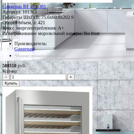
Gaggenau RF 471-301
Артикул:
101363
Габариты ШxГxВ: 75.6x60.8x202.9
Общий объем, л: 421
Класс энергопотребления: A+
Размораживание морозильной камеры: No frost
Производитель:
Gaggenau
*Наличие уточняйте у менеджера
588110
руб.
Кол-во:
−
+
Купить