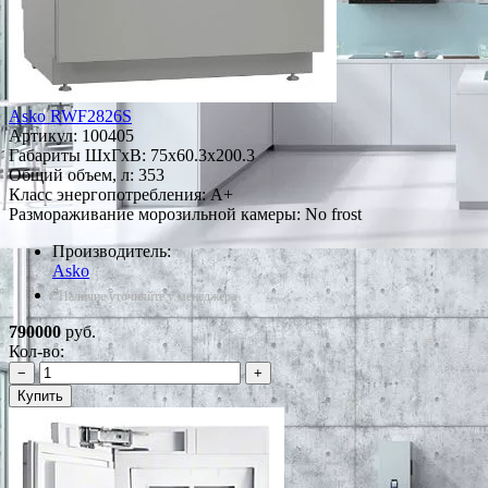
Asko RWF2826S
Артикул:
100405
Габариты ШxГxВ: 75x60.3x200.3
Общий объем, л: 353
Класс энергопотребления: A+
Размораживание морозильной камеры: No frost
Производитель:
Asko
*Наличие уточняйте у менеджера
790000
руб.
Кол-во:
−
+
Купить