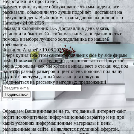
Недостатки: их просто нет.
Комментарии: лучшее обслуживание что мы видели, все
рассказали, объяснили что лучше подойдёт , доставили на
следующий день. Выбором магазина довольны полностью
Наталья
/ 24.06.2026
Заказали холодильник LG. Доставили в день заказа,
установили быстро. Спасибо магазину за оперативность и
помощь в выборе лучшего холодильника по нашем
требования.
Филипов Андрей
/ 19.06.2026
Вчера купили на этом сайте холодильник side-by-side фирмы
bosh. Привезли на следующий день после заказа. Покупкой
очень довольны, как мы хотели выкидывает в стакан лед под
напитки разных размеров и цвет очень подошел под нашу
кухню. Советуем данный магазин для покупок.
Подписаться на рассылку выгодных предложений
Подписаться
Обращаем Ваше внимание на то, что данный интернет-сайт
носит исключительно информационный характер и ни при
каких условиях информационные материалы и цены,
размещенные на сайте, не являются публичной офертой,