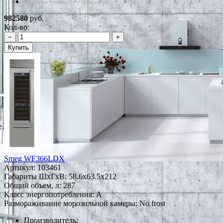
*Наличие уточняйте у менеджера
982580
руб.
Кол-во:
−
+
Купить
Smeg WF366LDX
Артикул:
103461
Габариты ШxГxВ: 58.6x63.5x212
Общий объем, л: 287
Класс энергопотребления: A
Размораживание морозильной камеры: No frost
Производитель: