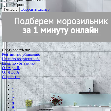
электронное
Сбросить фильтр
Показать
Сортировать по:
Рейтинг по убыванию
Цена по возрастанию
Цена по убыванию
От А до Я
От Я до А
Сбросить
1
...
7
8
9