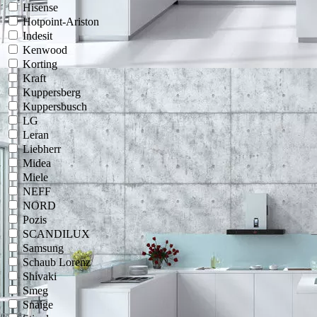
Hisense
Hotpoint-Ariston
Indesit
Kenwood
Korting
Kraft
Kuppersberg
Kuppersbusch
LG
Leran
Liebherr
Midea
Miele
NEFF
NORD
Pozis
SCANDILUX
Samsung
Schaub Lorenz
Shivaki
Smeg
Snaige