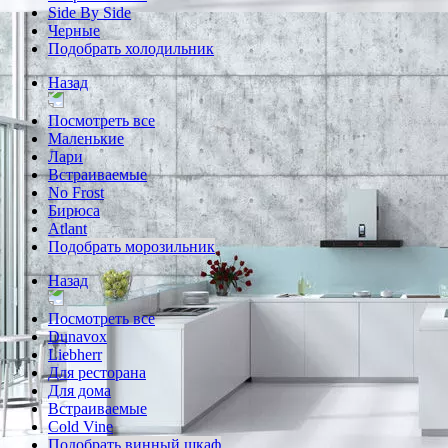
Side By Side
Черные
Подобрать холодильник
Назад
Посмотреть все
Маленькие
Лари
Встраиваемые
No Frost
Бирюса
Atlant
Подобрать морозильник
Назад
Посмотреть все
Dunavox
Liebherr
Для ресторана
Для дома
Встраиваемые
Cold Vine
Подобрать винный шкаф