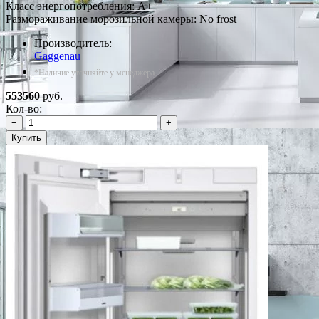
Класс энергопотребления: A+
Размораживание морозильной камеры: No frost
Производитель:
Gaggenau
*Наличие уточняйте у менеджера
553560
руб.
Кол-во:
−
+
Купить