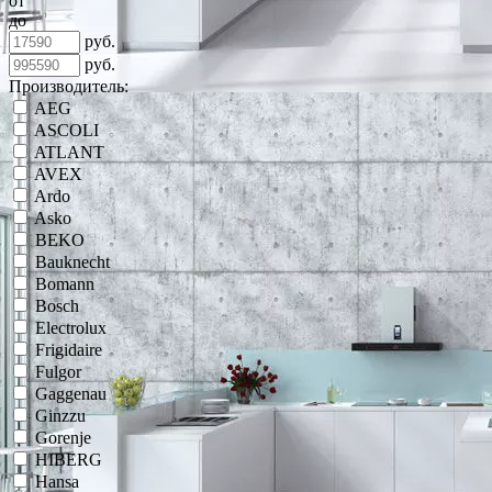
от
до
руб.
руб.
Производитель:
AEG
ASCOLI
ATLANT
AVEX
Ardo
Asko
BEKO
Bauknecht
Bomann
Bosch
Electrolux
Frigidaire
Fulgor
Gaggenau
Ginzzu
Gorenje
HIBERG
Hansa