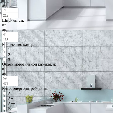
от
до
Ширина, см:
от
до
Количество камер:
1
2
3
Объем морозильной камеры, л:
от
до
Класс энергопотребления:
A
A+
A++
B