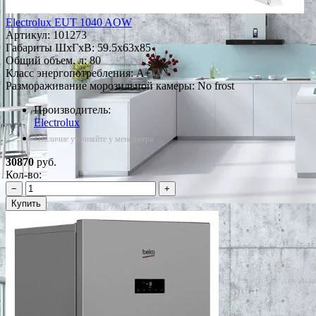
Electrolux EUT 1040 AOW
Артикул:
101273
Габариты ШxГxВ: 59.5x63x85
Общий объем, л: 80
Класс энергопотребления: A+
Размораживание морозильной камеры: No frost
Производитель:
Electrolux
*Наличие уточняйте у менеджера
30870
руб.
Кол-во:
−
+
Купить