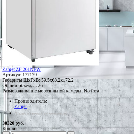
Zarget ZF 261NFW
Артикул:
177179
Габариты ШxГxВ: 59.5x63.2x172.2
Общий объем, л: 261
Размораживание морозильной камеры: No frost
Производитель:
Zarget
*Наличие уточняйте у менеджера
30320
руб.
Кол-во: