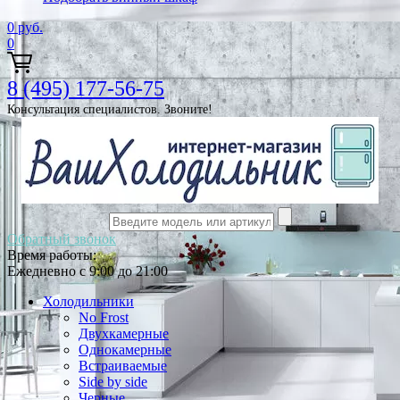
0
руб.
0
8 (495) 177-56-75
Консультация специалистов. Звоните!
Обратный звонок
Время работы:
Ежедневно с 9:00 до 21:00
Холодильники
No Frost
Двухкамерные
Однокамерные
Встраиваемые
Side by side
Черные