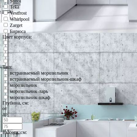
Stinol
Teka
Vestfrost
Whirlpool
Zarget
Бирюса
Цвет корпуса:
Тип:
встраиваемый морозильник
встраиваемый морозильник-шкаф
морозильник
морозильник-ларь
морозильник-шкаф
Глубина, см:
от
до
Высота, см: