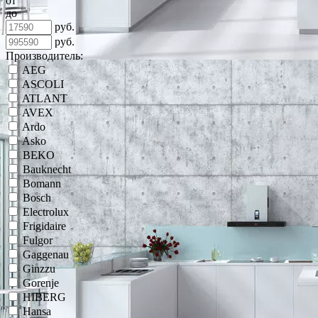
от
до
руб.
руб.
Производитель:
AEG
ASCOLI
ATLANT
AVEX
Ardo
Asko
BEKO
Bauknecht
Bomann
Bosch
Electrolux
Frigidaire
Fulgor
Gaggenau
Ginzzu
Gorenje
HIBERG
Hansa