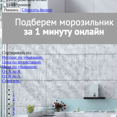
электронное
Сбросить фильтр
Показать
Сортировать по:
Рейтинг по убыванию
Цена по возрастанию
Цена по убыванию
От А до Я
От Я до А
Сбросить
1
2
3
4
5