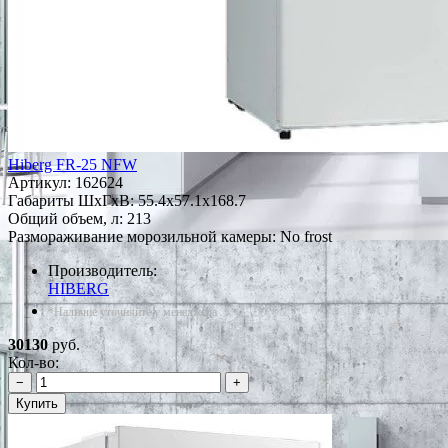
Hiberg FR-25 NFW
Артикул:
162624
Габариты ШxГxВ: 55.4x57.1x168.7
Общий объем, л: 213
Размораживание морозильной камеры: No frost
Производитель:
HIBERG
*Наличие уточняйте у менеджера
30130
руб.
Кол-во:
−
+
Купить