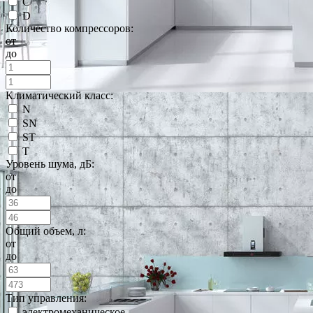
C
D
Количество компрессоров:
от
до
Климатический класс:
N
SN
ST
T
Уровень шума, дБ:
от
до
Общий объем, л:
от
до
Тип управления:
электромеханическое