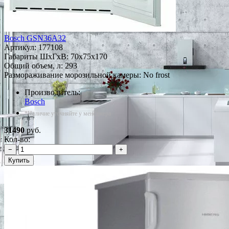
Bosch GSN36A32
Артикул:
177108
Габариты ШxГxВ: 70x75x170
Общий объем, л: 293
Размораживание морозильной камеры: No frost
Производитель:
Bosch
*Наличие уточняйте у менеджера
31490
руб.
Кол-во:
−
+
Купить