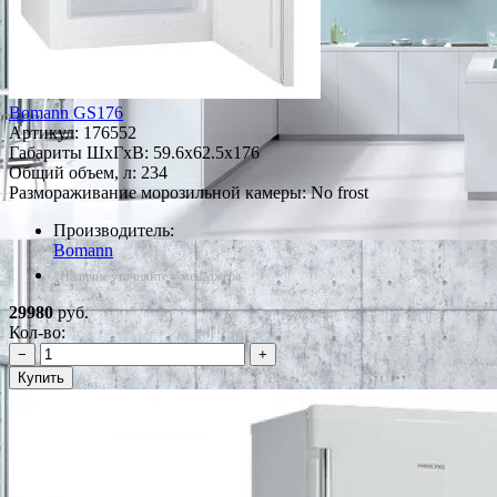
Bomann GS176
Артикул:
176552
Габариты ШxГxВ: 59.6x62.5x176
Общий объем, л: 234
Размораживание морозильной камеры: No frost
Производитель:
Bomann
*Наличие уточняйте у менеджера
29980
руб.
Кол-во:
−
+
Купить