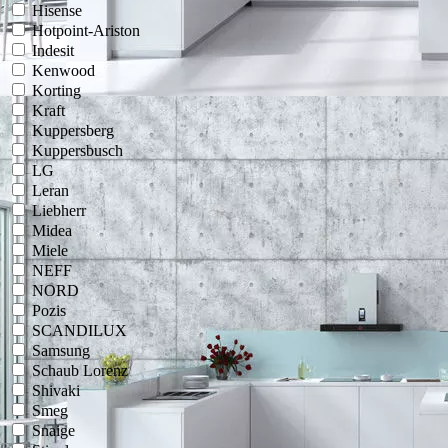
Hisense
Hotpoint-Ariston
Indesit
Kenwood
Korting
Kraft
Kuppersberg
Kuppersbusch
LG
Leran
Liebherr
Midea
Miele
NEFF
NORD
Pozis
SCANDILUX
Samsung
Schaub Lorenz
Shivaki
Smeg
Snaige