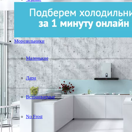
Морозильники
Маленькие
Лари
Встраиваемые
No Frost