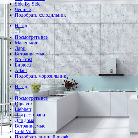
Side By Side
Черные
Подобрать холодильник
Назад
Посмотреть все
Маленькие
Лари
Встраиваемые
No Frost
Бирюса
Atlant
Подобрать морозильник
Назад
Посмотреть все
Dunavox
Liebherr
Для ресторана
Для дома
Встраиваемые
Cold Vine
Подобрать винный шкаф