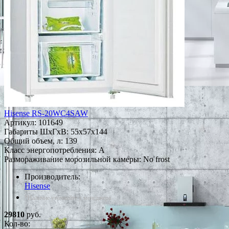
Hisense RS-20WC4SAW
Артикул:
101649
Габариты ШxГxВ: 55x57x144
Общий объем, л: 139
Класс энергопотребления: A
Размораживание морозильной камеры: No frost
Производитель:
Hisense
*Наличие уточняйте у менеджера
29810
руб.
Кол-во: