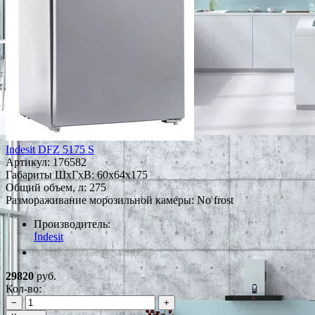
Indesit DFZ 5175 S
Артикул:
176582
Габариты ШxГxВ: 60x64x175
Общий объем, л: 275
Размораживание морозильной камеры: No frost
Производитель:
Indesit
*Наличие уточняйте у менеджера
29820
руб.
Кол-во:
−
+