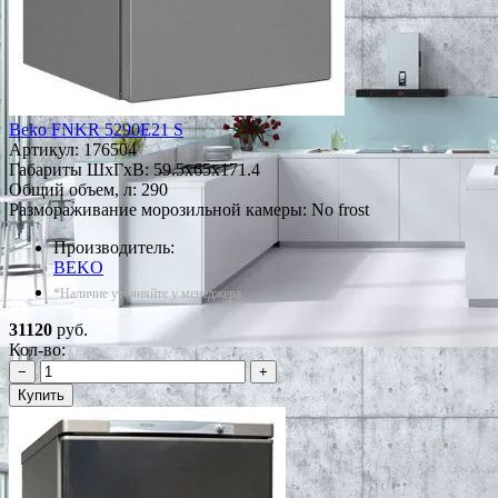
Beko FNKR 5290E21 S
Артикул:
176504
Габариты ШxГxВ: 59.5x65x171.4
Общий объем, л: 290
Размораживание морозильной камеры: No frost
Производитель:
BEKO
*Наличие уточняйте у менеджера
31120
руб.
Кол-во:
−
+
Купить