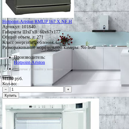
Hotpoint-Ariston RMUP 167 X NF H
Артикул:
101840
Габариты ШxГxВ: 60x67x177
Общий объем, л: 271
Класс энергопотребления: C
Размораживание морозильной камеры: No frost
Производитель:
Hotpoint-Ariston
*Наличие уточняйте у менеджера
31180
руб.
Кол-во:
−
+
Купить