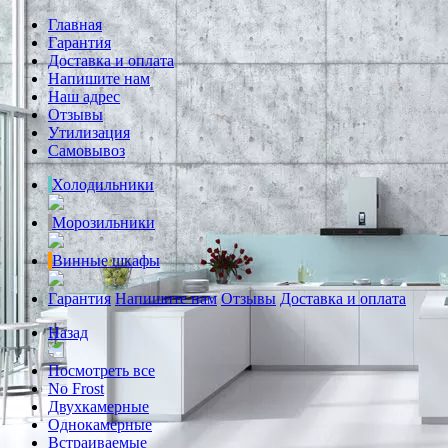
Главная
Гарантия
Доставка и оплата
Напишите нам
Наш адрес
Отзывы
Утилизация
Самовывоз
Холодильники
Морозильники
Винные шкафы
Гарантия
Напишите нам
Отзывы
Доставка и оплата
Назад
Посмотреть все
No Frost
Двухкамерные
Однокамерные
Встраиваемые