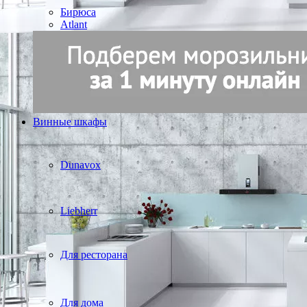
Бирюса
Atlant
Винные шкафы
Dunavox
Liebherr
Для ресторана
Для дома