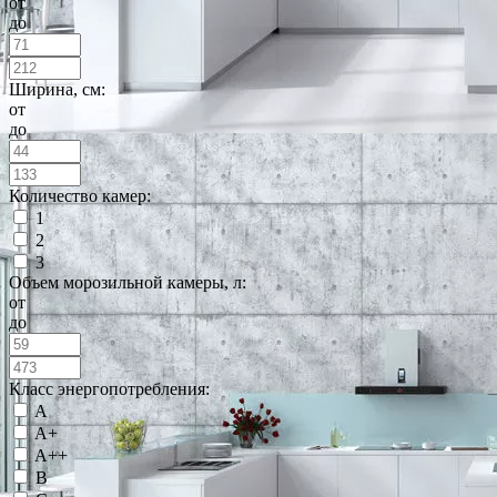
от
до
Ширина, см:
от
до
Количество камер:
1
2
3
Объем морозильной камеры, л:
от
до
Класс энергопотребления:
A
A+
A++
B