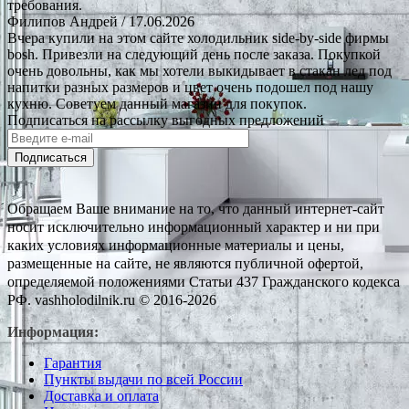
требования.
Филипов Андрей
/ 17.06.2026
Вчера купили на этом сайте холодильник side-by-side фирмы
bosh. Привезли на следующий день после заказа. Покупкой
очень довольны, как мы хотели выкидывает в стакан лед под
напитки разных размеров и цвет очень подошел под нашу
кухню. Советуем данный магазин для покупок.
Подписаться на рассылку выгодных предложений
Подписаться
Обращаем Ваше внимание на то, что данный интернет-сайт
носит исключительно информационный характер и ни при
каких условиях информационные материалы и цены,
размещенные на сайте, не являются публичной офертой,
определяемой положениями Статьи 437 Гражданского кодекса
РФ. vashholodilnik.ru © 2016-2026
Информация:
Гарантия
Пункты выдачи по всей России
Доставка и оплата