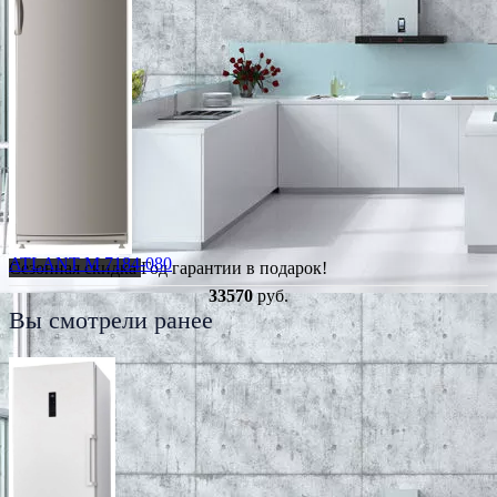
ATLANT M 7184-080
Сезонная скидка
Год гарантии в подарок!
33570
руб.
Вы смотрели ранее