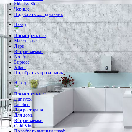
Side By Side
Черные
Подобрать холодильник
Назад
Посмотреть все
Маленькие
Лари
Встраиваемые
No Frost
Бирюса
Atlant
Подобрать морозильник
Назад
Посмотреть все
Dunavox
Liebherr
Для ресторана
Для дома
Встраиваемые
Cold Vine
Подобрать винный шкаф