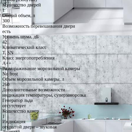
Количество дверей
1
Общий объем, л
300
Возможность перевешивания двери
есть
Уровень шума, дБ
42
Климатический класс
T, SN
Класс энергопотребления
A++
Размораживание морозильной камеры
No frost
Объем морозильной камеры, л
260
Дополнительные возможности
индикация температуры, суперзаморозка
Генератор льда
отсутствует
Количество камер
1
Индикация
открытой двери – звуковая