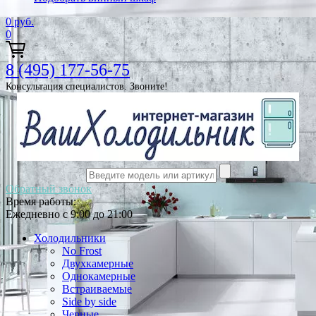
0
руб.
0
8 (495) 177-56-75
Консультация специалистов. Звоните!
Обратный звонок
Время работы:
Ежедневно с 9:00 до 21:00
Холодильники
No Frost
Двухкамерные
Однокамерные
Встраиваемые
Side by side
Черные