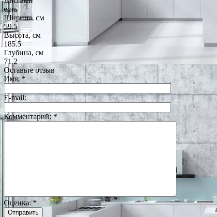
Дисплей
есть
Ширина, см
59.5
Высота, см
185.5
Глубина, см
71.2
Оставьте отзыв
Имя:
*
E-mail:
Комментарий:
*
Оценка:
*