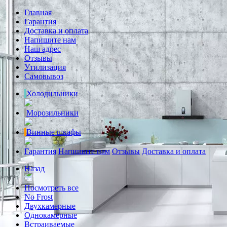
Главная
Гарантия
Доставка и оплата
Напишите нам
Наш адрес
Отзывы
Утилизация
Самовывоз
Холодильники
Морозильники
Винные шкафы
Гарантия
Напишите нам
Отзывы
Доставка и оплата
Назад
Посмотреть все
No Frost
Двухкамерные
Однокамерные
Встраиваемые