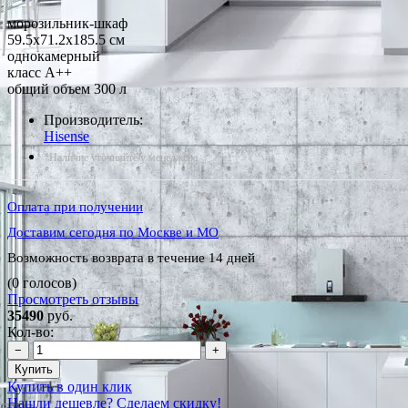
морозильник-шкаф
59.5x71.2x185.5 см
однокамерный
класс A++
общий объем 300 л
Производитель:
Hisense
*Наличие уточняйте у менеджера
Оплата при получении
Доставим сегодня по Москве и МО
Возможность возврата в течение 14 дней
(0 голосов)
Просмотреть отзывы
35490
руб.
Кол-во:
−
+
Купить
Купить в один клик
Нашли дешевле? Сделаем скидку!