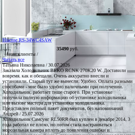
Hisense RS-34WC4SAW
35490
руб.
Наши клиенты /
Читать все
Татьяна Николаевна
/ 30.07.2026
Заказала Холодильник BEKO RCNK 270K20 W. Доставили
вовремя. как и обещали. Очень аккуратно внесли и
установили. Старый тут же вынесли. Удобно. Оплата разными
способами - мне было удобно наличными при получении.
Холодильник. работает тише старого. При установке
получила полную информацию об установке холодильника
или вызове мастера для установки холодильника.
Представлен полный пакет документов, без напоминаний
Андрей
/ 25.07.2026
Холодильник Самсунг RL50RR был куплен в декабре 2014, 3
года работал не плохо, но потом стала настраиваться
морозильная камера вплоть до появления ошибки и