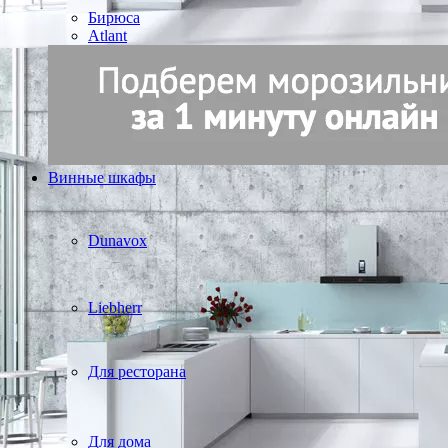
Бирюса
Atlant
Винные шкафы
Dunavox
Liebherr
Для ресторана
Для дома