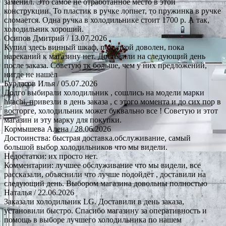
заменил. Это самое не отработанное место в этой
конструкции. То пластик в ручке лопнет, то пружинка в ручке
сломается. Одна ручка в холодильнике стоит 1700 р. А так,
холодильник хороший.
Осипов Дмитрий
/ 13.07.2026
Купил здесь винный шкаф, покупкой доволен, пока
нареканий к магазину нет. Доставили на следующий день
после заказа. Советую тк больше, чем у них предложений,
нигде не нашёл
Бурдасов Илья
/ 05.07.2026
Долго выбирали холодильник , сошлись на модели марки
hitachi, привезли в день заказа , с этого момента и до сих пор в
восторге, холодильник может буквально все ! Советую и этот
магазин и эту марку для покупки.
Кормышева Алена
/ 28.06.2026
Достоинства: быстрая доставка.обслуживание, самый
большой выбор холодильников что мы видели.
Недостатки: их просто нет.
Комментарии: лучшее обслуживание что мы видели, все
рассказали, объяснили что лучше подойдёт , доставили на
следующий день. Выбором магазина довольны полностью
Наталья
/ 22.06.2026
Заказали холодильник LG. Доставили в день заказа,
установили быстро. Спасибо магазину за оперативность и
помощь в выборе лучшего холодильника по нашем