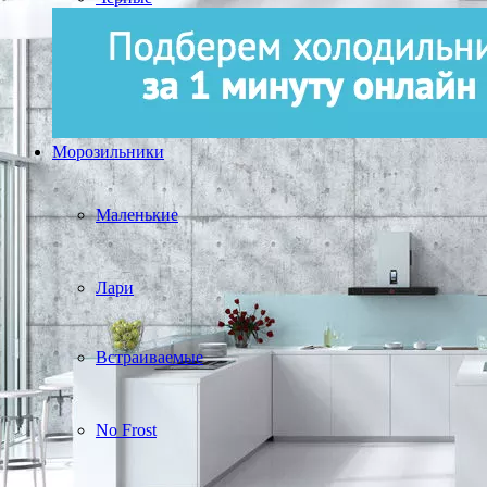
Морозильники
Маленькие
Лари
Встраиваемые
No Frost