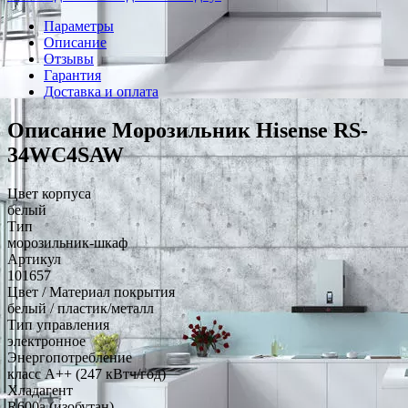
Параметры
Описание
Отзывы
Гарантия
Доставка и оплата
Описание Морозильник Hisense RS-
34WC4SAW
Цвет корпуса
белый
Тип
морозильник-шкаф
Артикул
101657
Цвет / Материал покрытия
белый / пластик/металл
Тип управления
электронное
Энергопотребление
класс A++ (247 кВтч/год)
Хладагент
R600a (изобутан)