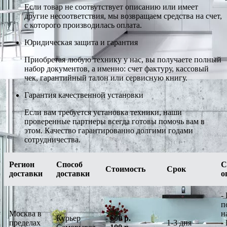
Если товар не соотвутствует описанию или имеет
другие несоответствия, мы возвращаем средства на счет,
с которого производилась оплата.
Юридическая защита и гарантия
Приобретая любую технику у нас, вы получаете полный
набор документов, а именно: счет фактуру, кассовый
чек, гарантийный талон или сервисную книгу.
Гарантия качественной установки
Если вам требуется установка техники, наши
проверенные партнеры всегда готовы помочь вам в
этом. Качество гарантированно долгими годами
сотрудничества.
Регион
Способ
С
Стоимость
Срок
доставки
доставки
о
-
п
Москва в
н
Курьер
-
600 р.
пределах
1-3 дня
-