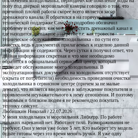
отключения холодильника, периодическое появление воды на
полу под дверкой морозильной камеры говорило о том, что
причиной плохой работы скорее всего является засор
дренажного канала. Я обратился в на горячую линию по
технической поддержке Самсунг, подробно обозначил
проблему и спросил, как мне прочистить дренажный канал и
где находится дренажное отверстие т.е. как провести
техническое обслуживание холодильника - по сути его
очистку, ведь в документах прилагаемых к изделию данной
информации не содержится. Через сутки я получил ответ, что
данная информация секретная и что мне необходимо
обратится в официальный сервисный центр, который
проведет обслуживание моего холодильника. В
эксплуатационных документах на холодильник отсутствует
(скрыта от потребителя) необходимость проведения очистки
холодильника в сервисном центре (причем за не малые
деньги), что является введением в заблуждение покупателя и
проявлением неуважительного к нему отношения. И поэтому
знакомым и близким людям я не рекомендую покупать
технику самсунг.
Любишкин Николай
/ 22.07.2026
У меня холодильник и морозильник Либхерр. По работе
никаких нареканий нет. Работают тихо. Размораживания не
требуют. Они у меня уже более 5 лет. Кто выберет эту модель
будьте готовы через это время менять ручки. Я уже одну