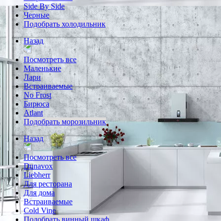
Side By Side
Черные
Подобрать холодильник
Назад
Посмотреть все
Маленькие
Лари
Встраиваемые
No Frost
Бирюса
Atlant
Подобрать морозильник
Назад
Посмотреть все
Dunavox
Liebherr
Для ресторана
Для дома
Встраиваемые
Cold Vine
Подобрать винный шкаф