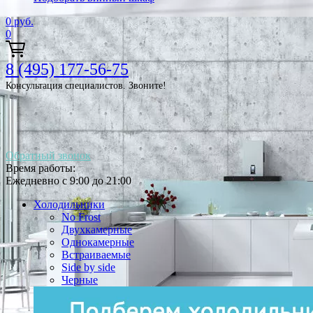
0
руб.
0
8 (495) 177-56-75
Консультация специалистов. Звоните!
Обратный звонок
Время работы:
Ежедневно с 9:00 до 21:00
Холодильники
No Frost
Двухкамерные
Однокамерные
Встраиваемые
Side by side
Черные