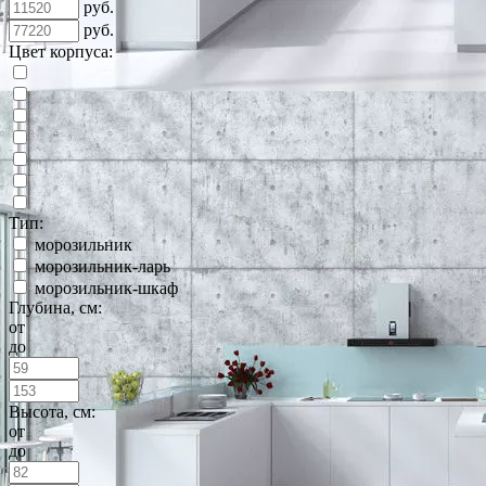
руб.
руб.
Цвет корпуса:
Тип:
морозильник
морозильник-ларь
морозильник-шкаф
Глубина, см:
от
до
Высота, см:
от
до