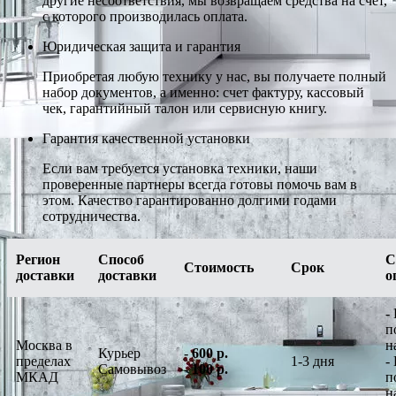
другие несоответствия, мы возвращаем средства на счет,
с которого производилась оплата.
Юридическая защита и гарантия
Приобретая любую технику у нас, вы получаете полный
набор документов, а именно: счет фактуру, кассовый
чек, гарантийный талон или сервисную книгу.
Гарантия качественной установки
Если вам требуется установка техники, наши
проверенные партнеры всегда готовы помочь вам в
этом. Качество гарантированно долгими годами
сотрудничества.
Регион
Способ
С
Стоимость
Срок
доставки
доставки
о
-
п
Москва в
н
Курьер
-
600 р.
пределах
1-3 дня
-
Самовывоз
-
100 р.
МКАД
п
н