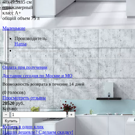
48x49.5x85 см
однокамерный
класс A+
общий объем 75 л
Маленькие
Производитель:
Hansa
*Наличие уточняйте у менеджера
Оплата при получении
Доставим сегодня по Москве и МО
Возможность возврата в течение 14 дней
(0 голосов)
Просмотреть отзывы
20520
руб.
Кол-во:
−
+
Купить
Купить в один клик
Нашли дешевле? Сделаем скидку!