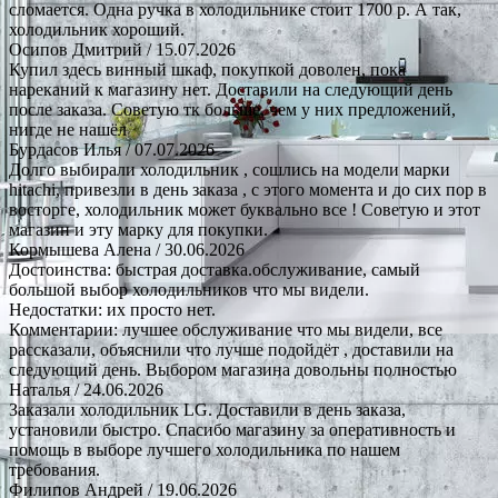
сломается. Одна ручка в холодильнике стоит 1700 р. А так,
холодильник хороший.
Осипов Дмитрий
/ 15.07.2026
Купил здесь винный шкаф, покупкой доволен, пока
нареканий к магазину нет. Доставили на следующий день
после заказа. Советую тк больше, чем у них предложений,
нигде не нашёл
Бурдасов Илья
/ 07.07.2026
Долго выбирали холодильник , сошлись на модели марки
hitachi, привезли в день заказа , с этого момента и до сих пор в
восторге, холодильник может буквально все ! Советую и этот
магазин и эту марку для покупки.
Кормышева Алена
/ 30.06.2026
Достоинства: быстрая доставка.обслуживание, самый
большой выбор холодильников что мы видели.
Недостатки: их просто нет.
Комментарии: лучшее обслуживание что мы видели, все
рассказали, объяснили что лучше подойдёт , доставили на
следующий день. Выбором магазина довольны полностью
Наталья
/ 24.06.2026
Заказали холодильник LG. Доставили в день заказа,
установили быстро. Спасибо магазину за оперативность и
помощь в выборе лучшего холодильника по нашем
требования.
Филипов Андрей
/ 19.06.2026