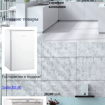
России
от региона)
тарифам
компании
Похожие товары
Год гарантии в подарок!
Tesler RF-90
20200
руб.