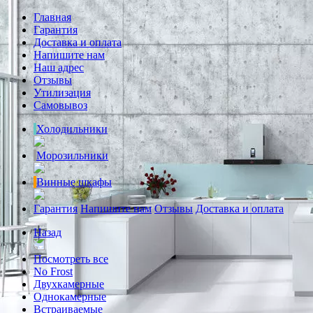
Главная
Гарантия
Доставка и оплата
Напишите нам
Наш адрес
Отзывы
Утилизация
Самовывоз
Холодильники
Морозильники
Винные шкафы
Гарантия
Напишите нам
Отзывы
Доставка и оплата
Назад
Посмотреть все
No Frost
Двухкамерные
Однокамерные
Встраиваемые