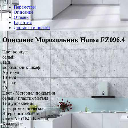
Параметры
Описание
Отзывы
Гарантия
Доставка и оплата
Описание Морозильник Hansa FZ096.4
Цвет корпуса
белый
Тип
морозильник-шкаф
Артикул
101624
Вес, кг
29
Цвет / Материал покрытия
белый / пластик/металл
Тип управления
электромеханическое
Энергопотребление
класс A+ (164 кВтч/год)
Хладагент