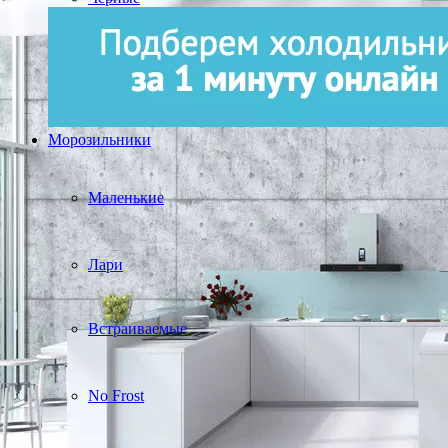
Морозильники
Маленькие
Лари
Встраиваемые
No Frost