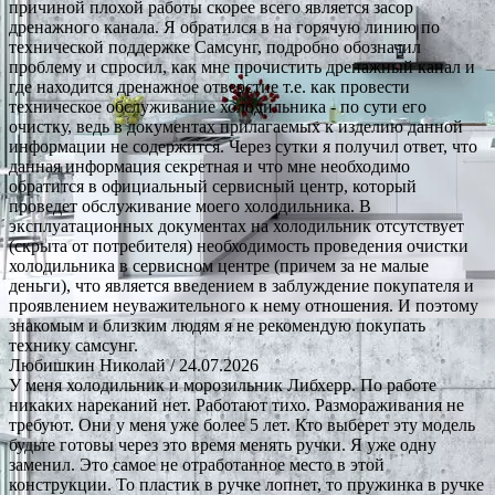
причиной плохой работы скорее всего является засор
дренажного канала. Я обратился в на горячую линию по
технической поддержке Самсунг, подробно обозначил
проблему и спросил, как мне прочистить дренажный канал и
где находится дренажное отверстие т.е. как провести
техническое обслуживание холодильника - по сути его
очистку, ведь в документах прилагаемых к изделию данной
информации не содержится. Через сутки я получил ответ, что
данная информация секретная и что мне необходимо
обратится в официальный сервисный центр, который
проведет обслуживание моего холодильника. В
эксплуатационных документах на холодильник отсутствует
(скрыта от потребителя) необходимость проведения очистки
холодильника в сервисном центре (причем за не малые
деньги), что является введением в заблуждение покупателя и
проявлением неуважительного к нему отношения. И поэтому
знакомым и близким людям я не рекомендую покупать
технику самсунг.
Любишкин Николай
/ 24.07.2026
У меня холодильник и морозильник Либхерр. По работе
никаких нареканий нет. Работают тихо. Размораживания не
требуют. Они у меня уже более 5 лет. Кто выберет эту модель
будьте готовы через это время менять ручки. Я уже одну
заменил. Это самое не отработанное место в этой
конструкции. То пластик в ручке лопнет, то пружинка в ручке