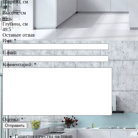
Ширина, см
48
Высота, см
85
Глубина, см
49.5
Оставьте отзыв
Имя:
*
E-mail:
Комментарий:
*
Оценка:
*
Гарантия качества на товар