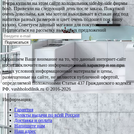
Вчера купили на этом сайте холодильник side-by-side фирмы
bosh. Привезли на следующий день после заказа. Покупкой
очень довольны, как мы хотели выкидывает в стакан лед под
напитки разных размеров и цвет очень подошел под нашу
кухню. Советуем данный магазин для покупок.
Подписаться на рассылку выгодных предложений
Подписаться
Обращаем Ваше внимание на то, что данный интернет-сайт
носит исключительно информационный характер и ни при
каких условиях информационные материалы и цены,
размещенные на сайте, не являются публичной офертой,
определяемой положениями Статьи 437 Гражданского кодекса
РФ. vashholodilnik.ru © 2016-2026
Информация:
Гарантия
Пункты выдачи по всей России
Доставка и оплата
Напишите нам
Наш адрес