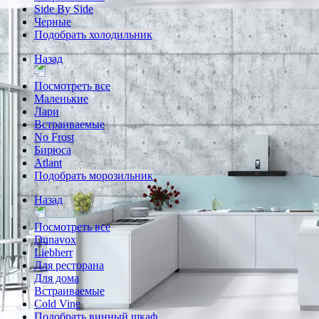
Side By Side
Черные
Подобрать холодильник
Назад
Посмотреть все
Маленькие
Лари
Встраиваемые
No Frost
Бирюса
Atlant
Подобрать морозильник
Назад
Посмотреть все
Dunavox
Liebherr
Для ресторана
Для дома
Встраиваемые
Cold Vine
Подобрать винный шкаф