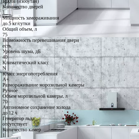
R600a (изобутан)
Количество дверей
1
Мощность замораживания
до 5 кг/cутки
Общий объем, л
75
Возможность перевешивания двери
есть
Уровень шума, дБ
40
Климатический класс
N
Класс энергопотребления
A+
Размораживание морозильной камеры
Ручное
Объем морозильной камеры, л
70
Автономное сохранение холода
до 12 ч
Генератор льда
отсутствует
Количество камер
1