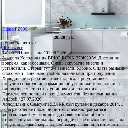
Hansa FZ096.4
20520
руб.
Наши клиенты /
Читать все
Татьяна Николаевна
/ 01.08.2026
Заказала Холодильник BEKO RCNK 270K20 W. Доставили
вовремя. как и обещали. Очень аккуратно внесли и
установили. Старый тут же вынесли. Удобно. Оплата разными
способами - мне было удобно наличными при получении.
Холодильник. работает тише старого. При установке
получила полную информацию об установке холодильника
или вызове мастера для установки холодильника.
Представлен полный пакет документов, без напоминаний
Андрей
/ 27.07.2026
Холодильник Самсунг RL50RR был куплен в декабре 2014, 3
года работал не плохо, но потом стала настраиваться
морозильная камера вплоть до появления ошибки и
отключения холодильника, периодическое появление воды на
полу под дверкой морозильной камеры говорило о том, что