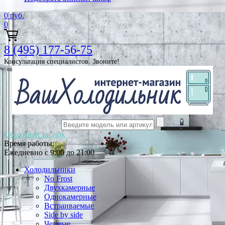
0
руб.
0
8 (495) 177-56-75
Консультация специалистов. Звоните!
Обратный звонок
Время работы:
Ежедневно с 9:00 до 21:00
Холодильники
No Frost
Двухкамерные
Однокамерные
Встраиваемые
Side by side
Черные