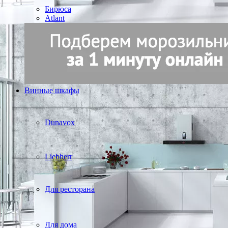
Бирюса
Atlant
Винные шкафы
Dunavox
Liebherr
Для ресторана
Для дома