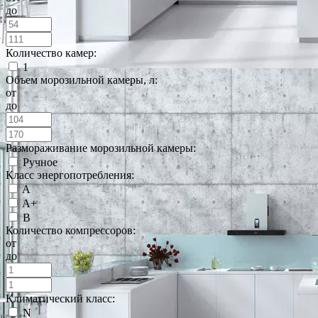
до
Количество камер:
1
Объем морозильной камеры, л:
от
до
Размораживание морозильной камеры:
Ручное
Класс энергопотребления:
A
A+
B
Количество компрессоров:
от
до
Климатический класс:
N