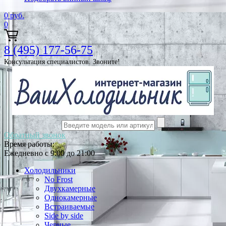
0
руб.
0
8 (495) 177-56-75
Консультация специалистов. Звоните!
Обратный звонок
Время работы:
Ежедневно с 9:00 до 21:00
Холодильники
No Frost
Двухкамерные
Однокамерные
Встраиваемые
Side by side
Черные