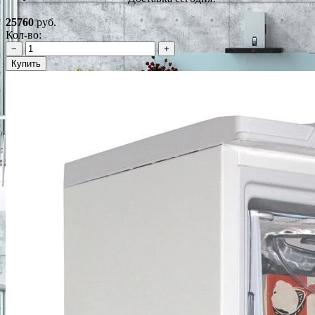
25760
руб.
Кол-во:
−
+
Купить