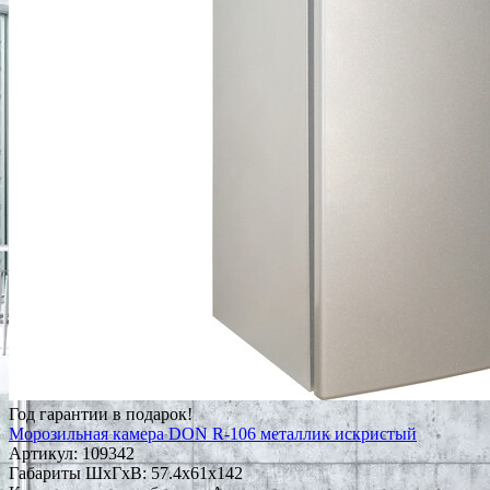
Год гарантии в подарок!
Морозильная камера DON R-106 металлик искристый
Артикул:
109342
Габариты ШxГxВ: 57.4x61x142