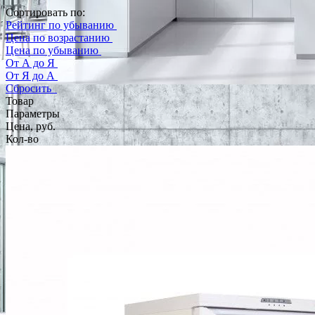
Сортировать по:
Рейтинг по убыванию
Цена по возрастанию
Цена по убыванию
От А до Я
От Я до А
Сбросить
Товар
Параметры
Цена, руб.
Кол-во