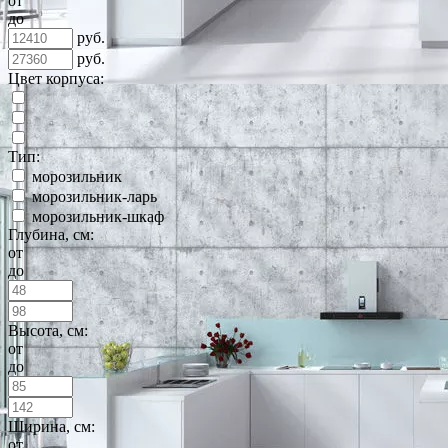
от
до
руб.
руб.
Цвет корпуса:
Тип:
морозильник
морозильник-ларь
морозильник-шкаф
Глубина, см:
от
до
Высота, см:
от
до
Ширина, см:
от