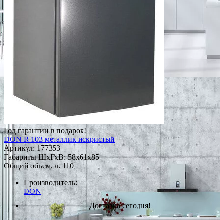
Год гарантии в подарок!
DON R 103 металлик искристый
Артикул:
177353
Габариты ШxГxВ: 58x61x85
Общий объем, л: 110
Производитель:
DON
Доставка сегодня!