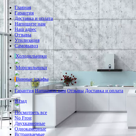
Главная
Гарантия
Доставка и оплата
Напишите нам
Наш адрес
Отзывы
Утилизация
Самовывоз
Холодильники
Морозильники
Винные шкафы
Гарантия
Напишите нам
Отзывы
Доставка и оплата
Назад
Посмотреть все
No Frost
Двухкамерные
Однокамерные
Встраиваемые