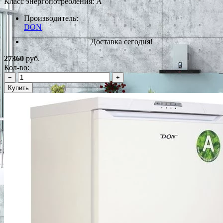
Класс энергопотребления: A
Производитель:
DON
Доставка сегодня!
27360
руб.
Кол-во:
−
+
Купить