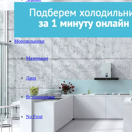
Морозильники
Маленькие
Лари
Встраиваемые
No Frost