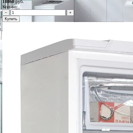
18860
руб.
Кол-во:
−
+
Купить