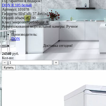
Год гарантии в подарок!
DON R 105 белый
Артикул:
101078
Габариты ШxГxВ: 57.4x61x122
Общий объем, л: 180
Класс энергопотребления: A
Размораживание морозильной камеры: Ручное
Производитель:
DON
Доставка сегодня!
24340
руб.
Кол-во:
−
+
Купить