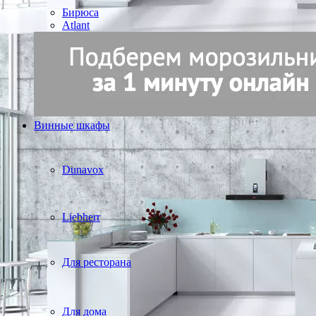
Бирюса
Atlant
Винные шкафы
Dunavox
Liebherr
Для ресторана
Для дома