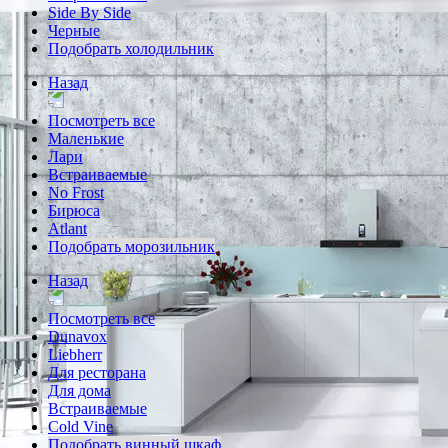
Side By Side
Черные
Подобрать холодильник
Назад
Посмотреть все
Маленькие
Лари
Встраиваемые
No Frost
Бирюса
Atlant
Подобрать морозильник
Назад
Посмотреть все
Dunavox
Liebherr
Для ресторана
Для дома
Встраиваемые
Cold Vine
Подобрать винный шкаф