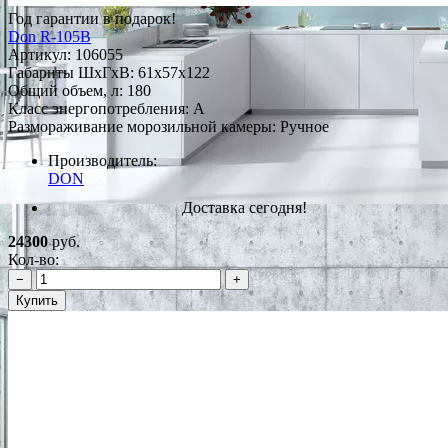
Год гарантии в подарок!
Don R-105B
Артикул:
106055
Габариты ШxГxВ: 61x57x122
Общий объем, л: 180
Класс энергопотребления: A
Размораживание морозильной камеры: Ручное
Производитель:
DON
Доставка сегодня!
24300
руб.
Кол-во:
−
+
Купить