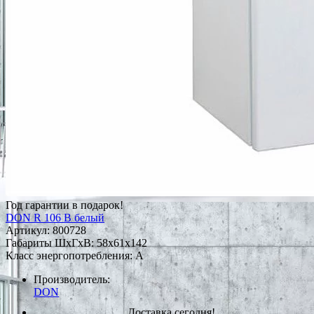
Год гарантии в подарок!
DON R 106 B белый
Артикул:
800728
Габариты ШxГxВ: 58x61x142
Класс энергопотребления: A
Производитель:
DON
Доставка сегодня!