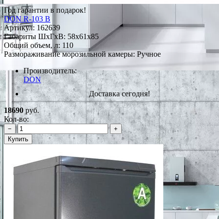
Год гарантии в подарок!
DON R-103 B
Артикул:
162639
Габариты ШxГxВ: 58x61x85
Общий объем, л: 110
Размораживание морозильной камеры: Ручное
Производитель:
DON
Доставка сегодня!
18690
руб.
Кол-во:
−
+
Купить