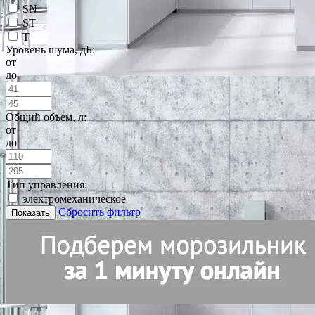
SN
ST
T
Уровень шума, дБ:
от
до
Общий объем, л:
от
до
Тип управления:
электромеханическое
Сбросить фильтр
Показать