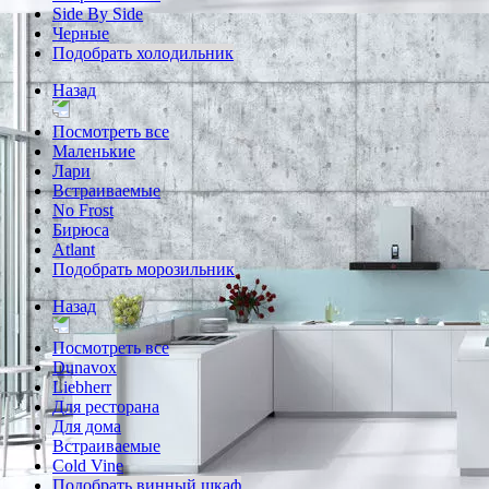
Side By Side
Черные
Подобрать холодильник
Назад
Посмотреть все
Маленькие
Лари
Встраиваемые
No Frost
Бирюса
Atlant
Подобрать морозильник
Назад
Посмотреть все
Dunavox
Liebherr
Для ресторана
Для дома
Встраиваемые
Cold Vine
Подобрать винный шкаф