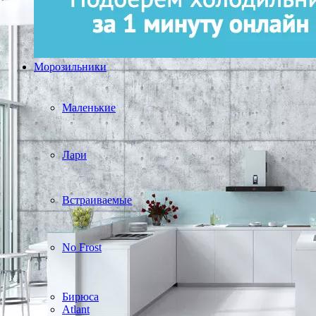
Морозильники
Маленькие
Лари
Встраиваемые
No Frost
Бирюса
Atlant