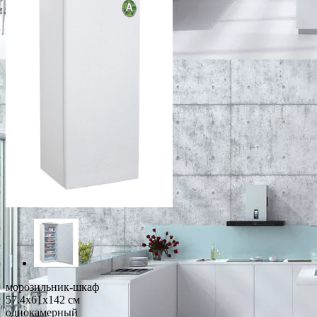
морозильник-шкаф
57.4x61x142 см
однокамерный