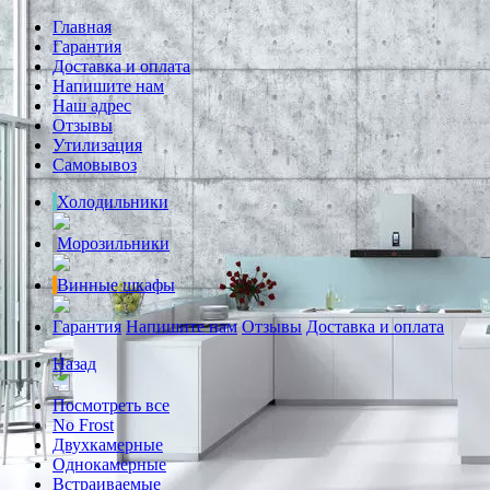
Главная
Гарантия
Доставка и оплата
Напишите нам
Наш адрес
Отзывы
Утилизация
Самовывоз
Холодильники
Морозильники
Винные шкафы
Гарантия
Напишите нам
Отзывы
Доставка и оплата
Назад
Посмотреть все
No Frost
Двухкамерные
Однокамерные
Встраиваемые