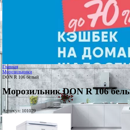
Главная
Морозильники
DON R 106 белый
Морозильник DON R 106 бел
Артикул:
101079