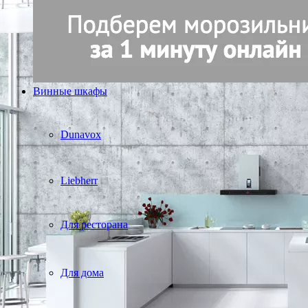
Винные шкафы
Dunavox
Liebherr
Для ресторана
Для дома