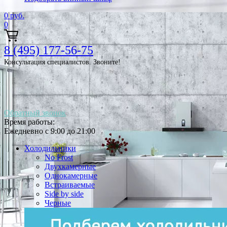
0
руб.
0
8 (495) 177-56-75
Консультация специалистов. Звоните!
Обратный звонок
Время работы:
Ежедневно с 9:00 до 21:00
Холодильники
No Frost
Двухкамерные
Однокамерные
Встраиваемые
Side by side
Черные