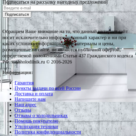
Подписаться на рассылку выгодных предложений
Подписаться
Обращаем Ваше внимание на то, что данный интернет-сайт
носит исключительно информационный характер и ни при
каких условиях информационные материалы и цены,
размещенные на сайте, не являются публичной офертой,
определяемой положениями Статьи 437 Гражданского кодекса
РФ. vashholodilnik.ru © 2016-2026
Информация:
Гарантия
Пункты выдачи по всей России
Доставка и оплата
Напишите нам
Наш адрес
Отзывы
Отзывы о холодильниках
Помощь покупателю
Утилизация техники
Политика конфиденциальности