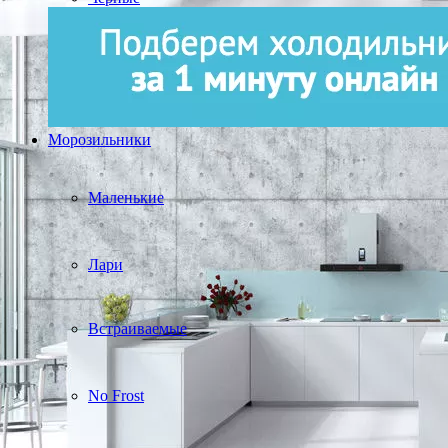
Морозильники
Маленькие
Лари
Встраиваемые
No Frost