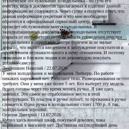
техническое обслуживание холодильника - по сути его
очистку, ведь в документах прилагаемых к изделию данной
информации не содержится. Через сутки я получил ответ, что
данная информация секретная и что мне необходимо
обратится в официальный сервисный центр, который
проведет обслуживание моего холодильника. В
эксплуатационных документах на холодильник отсутствует
(скрыта от потребителя) необходимость проведения очистки
холодильника в сервисном центре (причем за не малые
деньги), что является введением в заблуждение покупателя и
проявлением неуважительного к нему отношения. И поэтому
знакомым и близким людям я не рекомендую покупать
технику самсунг.
Любишкин Николай
/ 22.07.2026
У меня холодильник и морозильник Либхерр. По работе
никаких нареканий нет. Работают тихо. Размораживания не
требуют. Они у меня уже более 5 лет. Кто выберет эту модель
будьте готовы через это время менять ручки. Я уже одну
заменил. Это самое не отработанное место в этой
конструкции. То пластик в ручке лопнет, то пружинка в ручке
сломается. Одна ручка в холодильнике стоит 1700 р. А так,
холодильник хороший.
Осипов Дмитрий
/ 13.07.2026
Купил здесь винный шкаф, покупкой доволен, пока
нареканий к магазину нет. Доставили на следующий день