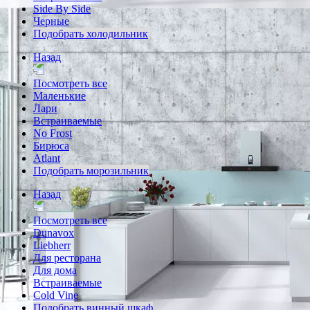
Side By Side
Черные
Подобрать холодильник
Назад
Посмотреть все
Маленькие
Лари
Встраиваемые
No Frost
Бирюса
Atlant
Подобрать морозильник
Назад
Посмотреть все
Dunavox
Liebherr
Для ресторана
Для дома
Встраиваемые
Cold Vine
Подобрать винный шкаф