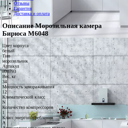
Отзывы
Гарантия
Доставка и оплата
Описание Морозильная камера
Бирюса M6048
Цвет корпуса
белый
Тип
морозильник
Артикул
800793
Вес, кг
34
Мощность замораживания
12
Климатический класс
N
Количество компрессоров
1
Класс энергопотребления
A
Автономное сохранение холода