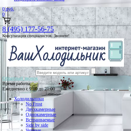
0
руб.
0
8 (495) 177-56-75
Консультация специалистов. Звоните!
Обратный звонок
Время работы:
Ежедневно с 9:00 до 21:00
Холодильники
No Frost
Двухкамерные
Однокамерные
Встраиваемые
Side by side
Черные