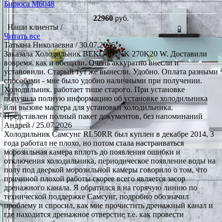
Бирюса M6048
22960
руб.
Наши клиенты /
Читать все
Татьяна Николаевна
/ 30.07.2026
Заказала Холодильник BEKO RCNK 270K20 W. Доставили
вовремя. как и обещали. Очень аккуратно внесли и
установили. Старый тут же вынесли. Удобно. Оплата разными
способами - мне было удобно наличными при получении.
Холодильник. работает тише старого. При установке
получила полную информацию об установке холодильника
или вызове мастера для установки холодильника.
Представлен полный пакет документов, без напоминаний
Андрей
/ 25.07.2026
Холодильник Самсунг RL50RR был куплен в декабре 2014, 3
года работал не плохо, но потом стала настраиваться
морозильная камера вплоть до появления ошибки и
отключения холодильника, периодическое появление воды на
полу под дверкой морозильной камеры говорило о том, что
причиной плохой работы скорее всего является засор
дренажного канала. Я обратился в на горячую линию по
технической поддержке Самсунг, подробно обозначил
проблему и спросил, как мне прочистить дренажный канал и
где находится дренажное отверстие т.е. как провести