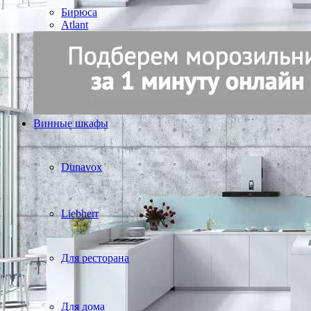
Бирюса
Atlant
Винные шкафы
Dunavox
Liebherr
Для ресторана
Для дома