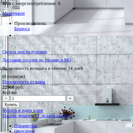
Класс энергопотребления: A
Маленькие
Производитель:
Бирюса
*Наличие уточняйте у менеджера
Оплата при получении
Доставим сегодня по Москве и МО
Возможность возврата в течение 14 дней
(0 голосов)
Просмотреть отзывы
22960
руб.
Кол-во:
−
+
Купить
Купить в один клик
Нашли дешевле? Сделаем скидку!
Параметры
Описание