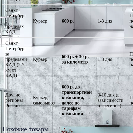
Санкт-
Петербург
П
в
Курьер
600 р.
1-3 дня
п
пределах
н
КАД
Санкт-
Петербург
за
П
600 р. + 30 р.
пределами
Курьер
1-3 дня
п
за километр
КАД (2-5
н
км от
КАД)
600 р. до
транспортной
Другие
3-10 дня (в
Курьер,
компании,
П
регионы
зависимости
самовывоз
далее по
п
России
от региона)
тарифам
компании
Похожие товары