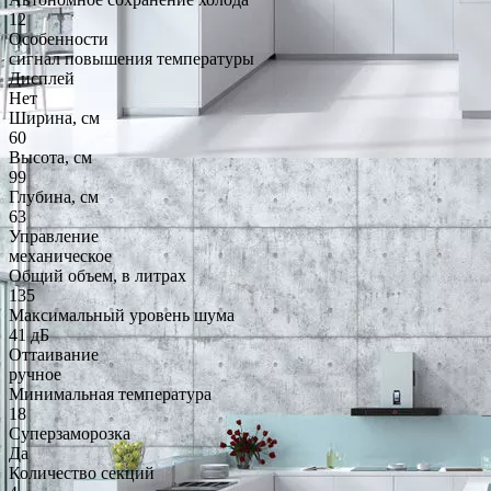
12
Особенности
сигнал повышения температуры
Дисплей
Нет
Ширина, см
60
Высота, см
99
Глубина, см
63
Управление
механическое
Общий объем, в литрах
135
Максимальный уровень шума
41 дБ
Оттаивание
ручное
Минимальная температура
18
Суперзаморозка
Да
Количество секций