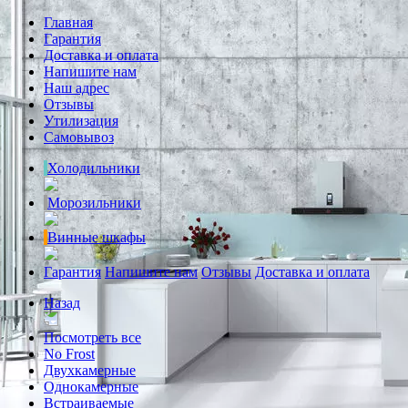
Главная
Гарантия
Доставка и оплата
Напишите нам
Наш адрес
Отзывы
Утилизация
Самовывоз
Холодильники
Морозильники
Винные шкафы
Гарантия
Напишите нам
Отзывы
Доставка и оплата
Назад
Посмотреть все
No Frost
Двухкамерные
Однокамерные
Встраиваемые