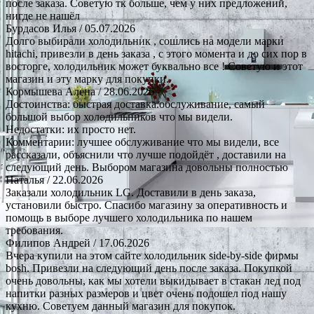
после заказа. Советую тк больше, чем у них предложений,
нигде не нашёл
Бурдасов Илья
/ 05.07.2026
Долго выбирали холодильник , сошлись на модели марки
hitachi, привезли в день заказа , с этого момента и до сих пор в
восторге, холодильник может буквально все ! Советую и этот
магазин и эту марку для покупки.
Кормышева Алена
/ 28.06.2026
Достоинства: быстрая доставка.обслуживание, самый
большой выбор холодильников что мы видели.
Недостатки: их просто нет.
Комментарии: лучшее обслуживание что мы видели, все
рассказали, объяснили что лучше подойдёт , доставили на
следующий день. Выбором магазина довольны полностью
Наталья
/ 22.06.2026
Заказали холодильник LG. Доставили в день заказа,
установили быстро. Спасибо магазину за оперативность и
помощь в выборе лучшего холодильника по нашем
требования.
Филипов Андрей
/ 17.06.2026
Вчера купили на этом сайте холодильник side-by-side фирмы
bosh. Привезли на следующий день после заказа. Покупкой
очень довольны, как мы хотели выкидывает в стакан лед под
напитки разных размеров и цвет очень подошел под нашу
кухню. Советуем данный магазин для покупок.