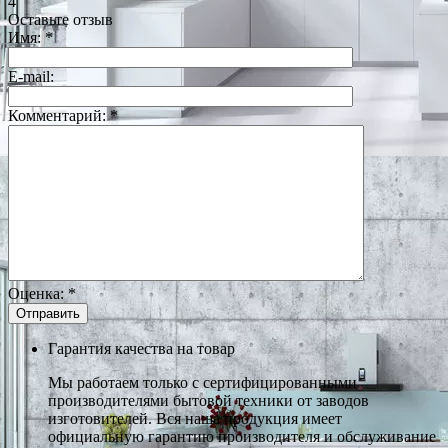
4
Оставьте отзыв
Имя:
*
E-mail:
Комментарий:
*
Оценка:
*
Гарантия качества на товар
Мы работаем только с сертифицированными
производителями бытовой техники от заводов
изготовителей. Вся наша продукция имеет
официальную гарантию производителя и обслуживание