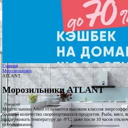
Главная
Морозильники
ATLANT
Морозильники ATLANT
79 моделей
Морозильники Atlant отличаются высоким классом энергоэффе
большое количество скоропортящихся продуктов. Рыба, мясо, 
поддерживать температуру до -9°C, даже после 10 часов отклю
использовании.