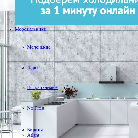
Морозильники
Маленькие
Лари
Встраиваемые
No Frost
Бирюса
Atlant