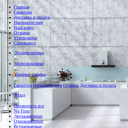
Главная
Гарантия
Доставка и оплата
Напишите нам
Наш адрес
Отзывы
Утилизация
Самовывоз
Холодильники
Морозильники
Винные шкафы
Гарантия
Напишите нам
Отзывы
Доставка и оплата
Назад
Посмотреть все
No Frost
Двухкамерные
Однокамерные
Встраиваемые