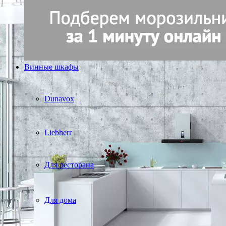
Винные шкафы
Dunavox
Liebherr
Для ресторана
Для дома