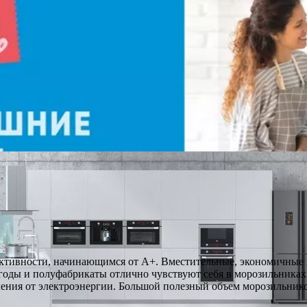
ктивности, начинающимся от A+. Вместительные, экономичные и
ягоды и полуфабрикаты отлично чувствуют себя в морозильниках
чения от электроэнергии. Большой полезный объем морозильников