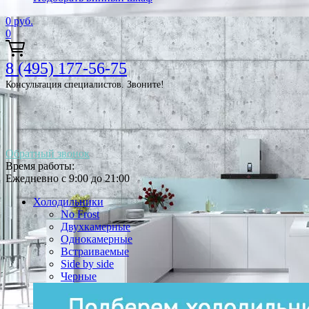
0
руб.
0
8 (495) 177-56-75
Консультация специалистов. Звоните!
Обратный звонок
Время работы:
Ежедневно с 9:00 до 21:00
Холодильники
No Frost
Двухкамерные
Однокамерные
Встраиваемые
Side by side
Черные