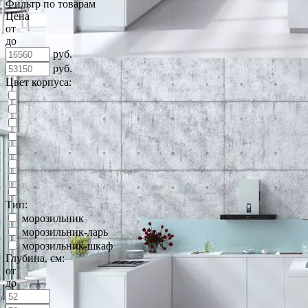
Фильтр по товарам
Цена
от
до
руб.
руб.
Цвет корпуса:
Тип:
морозильник
морозильник-ларь
морозильник-шкаф
Глубина, см:
от
до