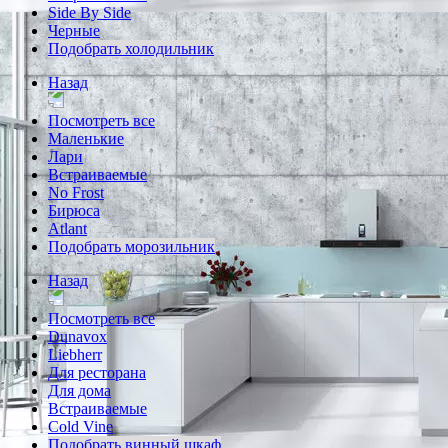
Side By Side
Черные
Подобрать холодильник
Назад
Посмотреть все
Маленькие
Лари
Встраиваемые
No Frost
Бирюса
Atlant
Подобрать морозильник
Назад
Посмотреть все
Dunavox
Liebherr
Для ресторана
Для дома
Встраиваемые
Cold Vine
Подобрать винный шкаф