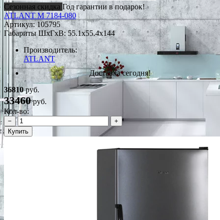
Сезонная скидка
Год гарантии в подарок!
ATLANT M 7184-080
Артикул:
105795
Габариты ШxГxВ: 55.1x55.4x144
Производитель:
ATLANT
Доставка сегодня!
36810
руб.
33460
руб.
Кол-во:
−
+
Купить