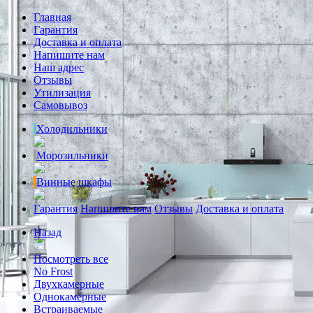
Главная
Гарантия
Доставка и оплата
Напишите нам
Наш адрес
Отзывы
Утилизация
Самовывоз
Холодильники
Морозильники
Винные шкафы
Гарантия
Напишите нам
Отзывы
Доставка и оплата
Назад
Посмотреть все
No Frost
Двухкамерные
Однокамерные
Встраиваемые