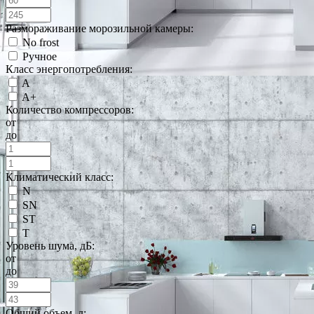
Размораживание морозильной камеры:
No frost
Ручное
Класс энергопотребления:
A
A+
Количество компрессоров:
от
до
Климатический класс:
N
SN
ST
T
Уровень шума, дБ:
от
до
Общий объем, л: