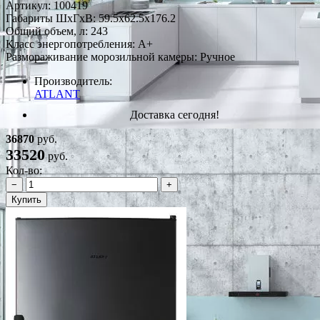
Артикул:
100419
Габариты ШxГxВ: 59.5x62.5x176.2
Общий объем, л: 243
Класс энергопотребления: A+
Размораживание морозильной камеры: Ручное
Производитель:
ATLANT
Доставка сегодня!
36870
руб.
33520
руб.
Кол-во:
−
+
Купить