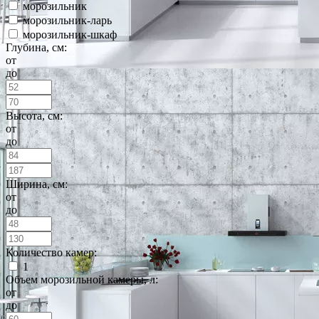
морозильник
морозильник-ларь
морозильник-шкаф
Глубина, см:
от
до
Высота, см:
от
до
Ширина, см:
от
до
Количество камер:
1
Объем морозильной камеры, л:
от
до