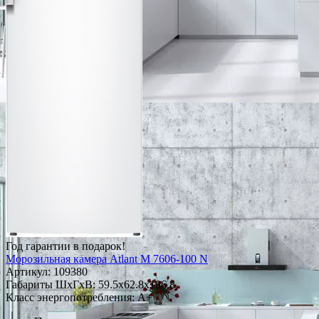
Год гарантии в подарок!
Морозильная камера Atlant М 7606-100 N
Артикул:
109380
Габариты ШxГxВ: 59.5x62.8x186.8
Класс энергопотребления: A+