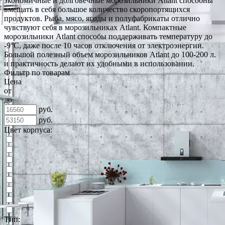
экономичные и долговечные морозильники Atlant способны
вмещать в себя большое количество скоропортящихся
продуктов. Рыба, мясо, ягоды и полуфабрикаты отлично
чувствуют себя в морозильниках Atlant. Компактные
морозильники Atlant способы поддерживать температуру до
-9°C, даже после 10 часов отключения от электроэнергии.
Большой полезный объем морозильников Atlant до 100-200 л.
и практичность делают их удобными в использовании.
Фильтр по товарам
Цена
от
до
руб.
руб.
Цвет корпуса:
Тип: