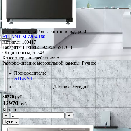
Сезонная скидка
Год гарантии в подарок!
ATLANT М 7204-160
Артикул:
100417
Габариты ШxГxВ: 59.5x62.5x176.8
Общий объем, л: 243
Класс энергопотребления: A+
Размораживание морозильной камеры: Ручное
Производитель:
ATLANT
Доставка сегодня!
36270
руб.
32970
руб.
Кол-во:
−
+
Купить