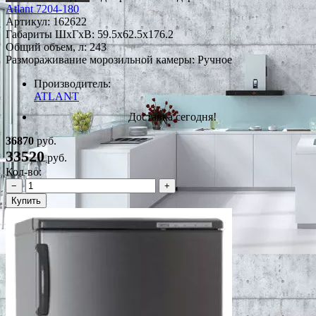
Atlant 7204-180
Артикул:
162622
Габариты ШxГxВ: 59.5x62.5x176.2
Общий объем, л: 243
Размораживание морозильной камеры: Ручное
Производитель:
ATLANT
Доставка сегодня!
36870
руб.
33520
руб.
Кол-во:
−
+
Купить