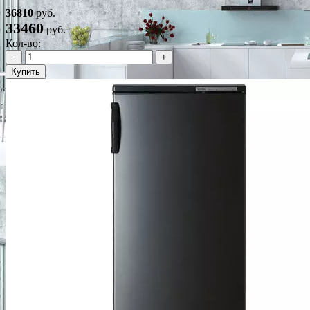
36810
руб.
33460
руб.
Кол-во:
−
+
Купить