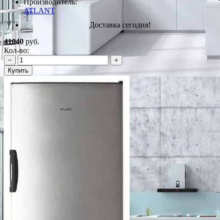
Производитель:
ATLANT
Доставка сегодня!
41040
руб.
Кол-во:
−
+
Купить