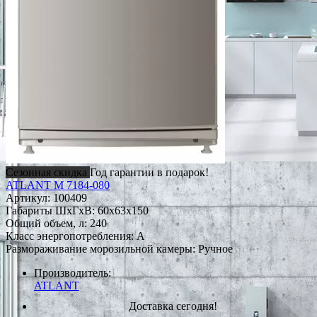
Сезонная скидка
Год гарантии в подарок!
ATLANT М 7184-080
Артикул:
100409
Габариты ШxГxВ: 60x63x150
Общий объем, л: 240
Класс энергопотребления: A
Размораживание морозильной камеры: Ручное
Производитель:
ATLANT
Доставка сегодня!