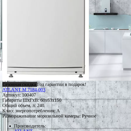
Сезонная скидка
Год гарантии в подарок!
ATLANT М 7184-003
Артикул:
100407
Габариты ШxГxВ: 60x63x150
Общий объем, л: 240
Класс энергопотребления: A
Размораживание морозильной камеры: Ручное
Производитель: