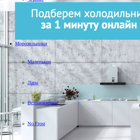
Морозильники
Маленькие
Лари
Встраиваемые
No Frost