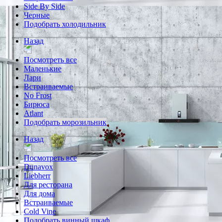
Side By Side
Черные
Подобрать холодильник
Назад
Посмотреть все
Маленькие
Лари
Встраиваемые
No Frost
Бирюса
Atlant
Подобрать морозильник
Назад
Посмотреть все
Dunavox
Liebherr
Для ресторана
Для дома
Встраиваемые
Cold Vine
Подобрать винный шкаф