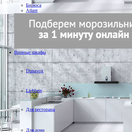
Бирюса
Atlant
Винные шкафы
Dunavox
Liebherr
Для ресторана
Для дома