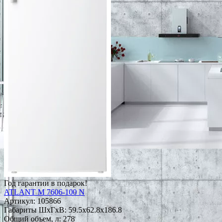
Год гарантии в подарок!
ATLANT M 7606-100 N
Артикул:
105866
Габариты ШxГxВ: 59.5x62.8x186.8
Общий объем, л: 278