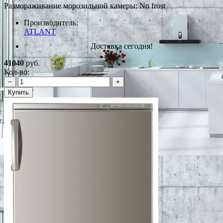
Размораживание морозильной камеры: No frost
Производитель:
ATLANT
Доставка сегодня!
41040
руб.
Кол-во:
−
+
Купить