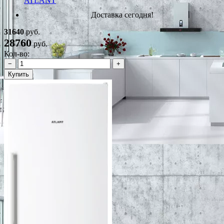
ATLANT
Доставка сегодня!
31640
руб.
28760
руб.
Кол-во:
−
+
Купить