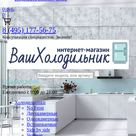
0
руб.
0
8 (495) 177-56-75
Консультация специалистов. Звоните!
Обратный звонок
Время работы:
Ежедневно с 9:00 до 21:00
Холодильники
No Frost
Двухкамерные
Однокамерные
Встраиваемые
Side by side
Черные