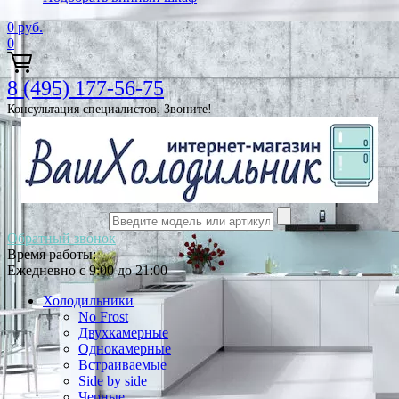
0
руб.
0
8 (495) 177-56-75
Консультация специалистов. Звоните!
Обратный звонок
Время работы:
Ежедневно с 9:00 до 21:00
Холодильники
No Frost
Двухкамерные
Однокамерные
Встраиваемые
Side by side
Черные