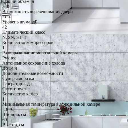
Общий объем, л
240
Возможность перевешивания двери
Есть
Уровень шума, дБ
42
Климатический класс
N, SN, ST, T
Количество компрессоров
1
Размораживание морозильной камеры
Ручное
Автономное сохранение холода
До 14 ч
Дополнительные возможности
Суперзаморозка
Генератор льда
Отсутствует
Количество камер
1
Минимальная температура в морозильной камере
-18 °C
Ширина, см
60
Высота, см