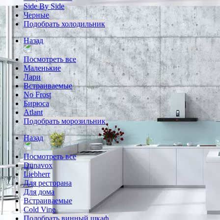
Side By Side
Черные
Подобрать холодильник
Назад
Посмотреть все
Маленькие
Лари
Встраиваемые
No Frost
Бирюса
Atlant
Подобрать морозильник
Назад
Посмотреть все
Dunavox
Liebherr
Для ресторана
Для дома
Встраиваемые
Cold Vine
Подобрать винный шкаф