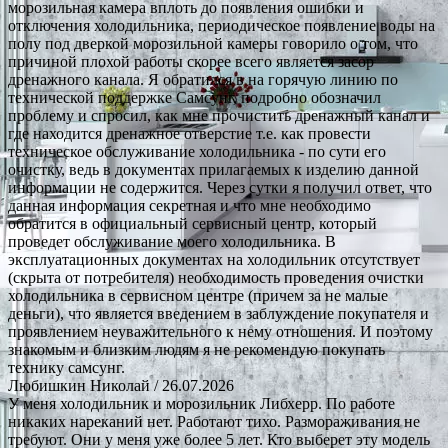
морозильная камера вплоть до появления ошибки и
отключения холодильника, периодическое появление воды на
полу под дверкой морозильной камеры говорило о том, что
причиной плохой работы скорее всего является засор
дренажного канала. Я обратился в на горячую линию по
технической поддержке Самсунг, подробно обозначил
проблему и спросил, как мне прочистить дренажный канал и
где находится дренажное отверстие т.е. как провести
техническое обслуживание холодильника - по сути его
очистку, ведь в документах прилагаемых к изделию данной
информации не содержится. Через сутки я получил ответ, что
данная информация секретная и что мне необходимо
обратится в официальный сервисный центр, который
проведет обслуживание моего холодильника. В
эксплуатационных документах на холодильник отсутствует
(скрыта от потребителя) необходимость проведения очистки
холодильника в сервисном центре (причем за не малые
деньги), что является введением в заблуждение покупателя и
проявлением неуважительного к нему отношения. И поэтому
знакомым и близким людям я не рекомендую покупать
технику самсунг.
Любишкин Николай
/ 26.07.2026
У меня холодильник и морозильник Либхерр. По работе
никаких нареканий нет. Работают тихо. Размораживания не
требуют. Они у меня уже более 5 лет. Кто выберет эту модель