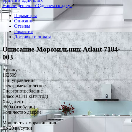
Купить в один клик
Нашли дешевле? Сделаем скидку!
Параметры
Описание
Отзывы
Гарантия
Доставка и оплата
Описание Морозильник Atlant 7184-
003
Артикул
162609
Тип управления
электромеханическое
Энергопотребление
Класс A(341 кВтч/год)
Хладагент
r600a (изобутан)
Количество дверей
1
Мощность замораживания
До 20 кг/cутки