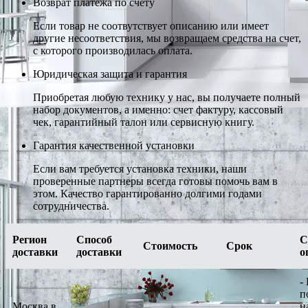
Возврат платежа по счету
Если товар не соотвутствует описанию или имеет
другие несоответствия, мы возвращаем средства на счет,
с которого производилась оплата.
Юридическая защита и гарантия
Приобретая любую технику у нас, вы получаете полный
набор документов, а именно: счет фактуру, кассовый
чек, гарантийный талон или сервисную книгу.
Гарантия качественной установки
Если вам требуется установка техники, наши
проверенные партнеры всегда готовы помочь вам в
этом. Качество гарантированно долгими годами
сотрудничества.
Регион
Способ
С
Стоимость
Срок
доставки
доставки
о
-
п
Москва в
н