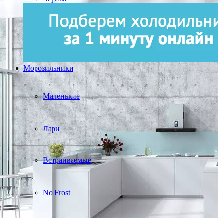
Морозильники
Маленькие
Лари
Встраиваемые
No Frost