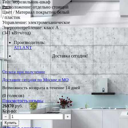
Тип: морозильник-шкаф
Расположение: отдельно стоящий
Цвет / Материал покрытия: белый
/ пластик
Управление: электромеханическое
Энергопотребление: класс A
(341 кВтч/год)
Производитель:
ATLANT
Доставка сегодня!
Оплата при получении
Доставим сегодня по Москве и МО
Возможность возврата в течение 14 дней
(0 голосов)
Просмотреть отзывы
26970
руб.
Кол-во:
−
+
Купить