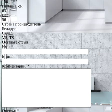
150
Глубина, см
63
Вес
56
Страна производитель
Беларусь
Склад
VS, TS
Оставьте отзыв
Имя:
*
E-mail:
Комментарий:
*
Оценка:
*