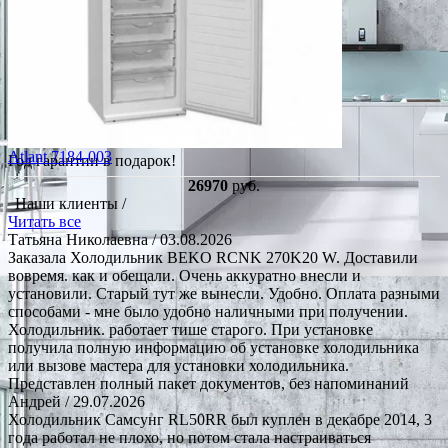
Atlant 7184-003
Год гарантии в подарок!
26970
руб.
Наши клиенты /
Читать все
Татьяна Николаевна
/ 03.08.2026
Заказала Холодильник BEKO RCNK 270K20 W. Доставили
вовремя. как и обещали. Очень аккуратно внесли и
установили. Старый тут же вынесли. Удобно. Оплата разными
способами - мне было удобно наличными при получении.
Холодильник. работает тише старого. При установке
получила полную информацию об установке холодильника
или вызове мастера для установки холодильника.
Представлен полный пакет документов, без напоминаний
Андрей
/ 29.07.2026
Холодильник Самсунг RL50RR был куплен в декабре 2014, 3
года работал не плохо, но потом стала настраиваться