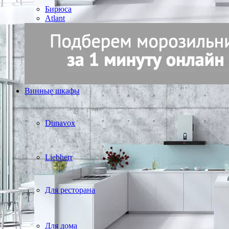
Бирюса
Atlant
Винные шкафы
Dunavox
Liebherr
Для ресторана
Для дома