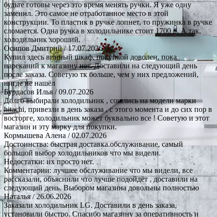
будьте готовы через это время менять ручки. Я уже одну
заменил. Это самое не отработанное место в этой
конструкции. То пластик в ручке лопнет, то пружинка в ручке
сломается. Одна ручка в холодильнике стоит 1700 р. А так,
холодильник хороший.
Осипов Дмитрий
/ 17.07.2026
Купил здесь винный шкаф, покупкой доволен, пока
нареканий к магазину нет. Доставили на следующий день
после заказа. Советую тк больше, чем у них предложений,
нигде не нашёл
Бурдасов Илья
/ 09.07.2026
Долго выбирали холодильник , сошлись на модели марки
hitachi, привезли в день заказа , с этого момента и до сих пор в
восторге, холодильник может буквально все ! Советую и этот
магазин и эту марку для покупки.
Кормышева Алена
/ 02.07.2026
Достоинства: быстрая доставка.обслуживание, самый
большой выбор холодильников что мы видели.
Недостатки: их просто нет.
Комментарии: лучшее обслуживание что мы видели, все
рассказали, объяснили что лучше подойдёт , доставили на
следующий день. Выбором магазина довольны полностью
Наталья
/ 26.06.2026
Заказали холодильник LG. Доставили в день заказа,
установили быстро. Спасибо магазину за оперативность и