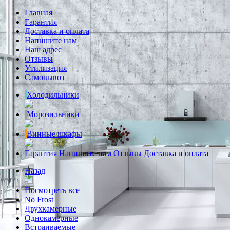
Главная
Гарантия
Доставка и оплата
Напишите нам
Наш адрес
Отзывы
Утилизация
Самовывоз
Холодильники
Морозильники
Винные шкафы
Гарантия
Напишите нам
Отзывы
Доставка и оплата
Назад
Посмотреть все
No Frost
Двухкамерные
Однокамерные
Встраиваемые