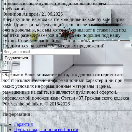
помощь в выборе лучшего холодильника по нашем
требования.
Филипов Андрей
/ 21.06.2026
Вчера купили на этом сайте холодильник side-by-side фирмы
bosh. Привезли на следующий день после заказа. Покупкой
очень довольны, как мы хотели выкидывает в стакан лед под
напитки разных размеров и цвет очень подошел под нашу
кухню. Советуем данный магазин для покупок.
Подписаться на рассылку выгодных предложений
Подписаться
Обращаем Ваше внимание на то, что данный интернет-сайт
носит исключительно информационный характер и ни при
каких условиях информационные материалы и цены,
размещенные на сайте, не являются публичной офертой,
определяемой положениями Статьи 437 Гражданского кодекса
РФ. vashholodilnik.ru © 2016-2026
Информация:
Гарантия
Пункты выдачи по всей России