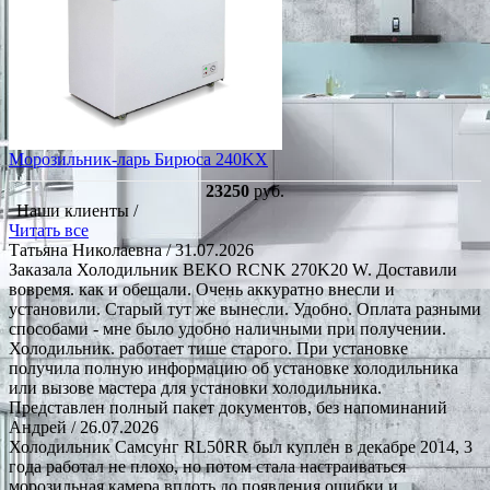
Морозильник-ларь Бирюса 240KX
23250
руб.
Наши клиенты /
Читать все
Татьяна Николаевна
/ 31.07.2026
Заказала Холодильник BEKO RCNK 270K20 W. Доставили
вовремя. как и обещали. Очень аккуратно внесли и
установили. Старый тут же вынесли. Удобно. Оплата разными
способами - мне было удобно наличными при получении.
Холодильник. работает тише старого. При установке
получила полную информацию об установке холодильника
или вызове мастера для установки холодильника.
Представлен полный пакет документов, без напоминаний
Андрей
/ 26.07.2026
Холодильник Самсунг RL50RR был куплен в декабре 2014, 3
года работал не плохо, но потом стала настраиваться
морозильная камера вплоть до появления ошибки и