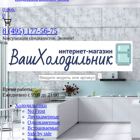
0
руб.
0
8 (495) 177-56-75
Консультация специалистов. Звоните!
Обратный звонок
Время работы:
Ежедневно с 9:00 до 21:00
Холодильники
No Frost
Двухкамерные
Однокамерные
Встраиваемые
Side by side
Черные