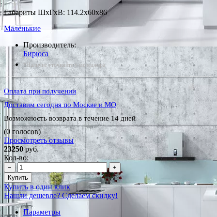
Габариты ШxГxВ: 114.2x60x86
Маленькие
Производитель:
Бирюса
*Наличие уточняйте у менеджера
Оплата при получении
Доставим сегодня по Москве и МО
Возможность возврата в течение 14 дней
(0 голосов)
Просмотреть отзывы
23250
руб.
Кол-во:
−
+
Купить
Купить в один клик
Нашли дешевле? Сделаем скидку!
Параметры