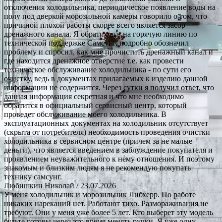
отключения холодильника, периодическое появление воды на
полу под дверкой морозильной камеры говорило о том, что
причиной плохой работы скорее всего является засор
дренажного канала. Я обратился в на горячую линию по
технической поддержке Самсунг, подробно обозначил
проблему и спросил, как мне прочистить дренажный канал и
где находится дренажное отверстие т.е. как провести
техническое обслуживание холодильника - по сути его
очистку, ведь в документах прилагаемых к изделию данной
информации не содержится. Через сутки я получил ответ, что
данная информация секретная и что мне необходимо
обратится в официальный сервисный центр, который
проведет обслуживание моего холодильника. В
эксплуатационных документах на холодильник отсутствует
(скрыта от потребителя) необходимость проведения очистки
холодильника в сервисном центре (причем за не малые
деньги), что является введением в заблуждение покупателя и
проявлением неуважительного к нему отношения. И поэтому
знакомым и близким людям я не рекомендую покупать
технику самсунг.
Любишкин Николай
/ 23.07.2026
У меня холодильник и морозильник Либхерр. По работе
никаких нареканий нет. Работают тихо. Размораживания не
требуют. Они у меня уже более 5 лет. Кто выберет эту модель
будьте готовы через это время менять ручки. Я уже одну