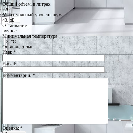
Общий объем, в литрах
220
Максимальный уровень шума
43, дБ
Оттаивание
ручное
Минимальная температура
-18, °С
Оставьте отзыв
Имя:
*
E-mail:
Комментарий:
*
Оценка:
*