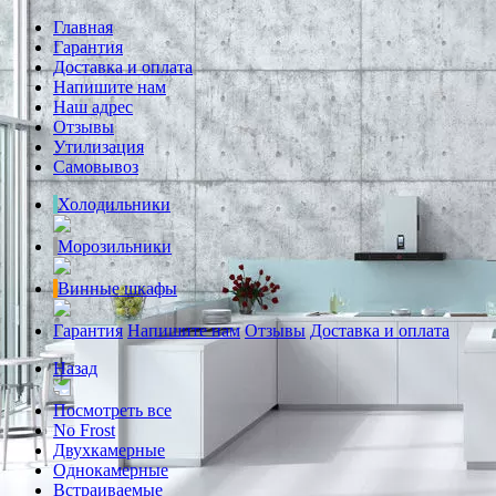
Главная
Гарантия
Доставка и оплата
Напишите нам
Наш адрес
Отзывы
Утилизация
Самовывоз
Холодильники
Морозильники
Винные шкафы
Гарантия
Напишите нам
Отзывы
Доставка и оплата
Назад
Посмотреть все
No Frost
Двухкамерные
Однокамерные
Встраиваемые