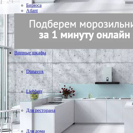
Бирюса
Atlant
Винные шкафы
Dunavox
Liebherr
Для ресторана
Для дома