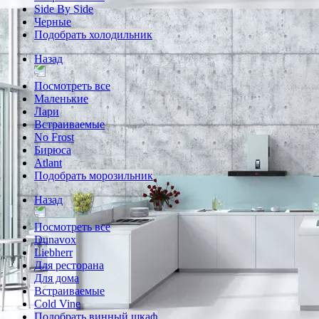
Side By Side
Черные
Подобрать холодильник
Назад
Посмотреть все
Маленькие
Лари
Встраиваемые
No Frost
Бирюса
Atlant
Подобрать морозильник
Назад
Посмотреть все
Dunavox
Liebherr
Для ресторана
Для дома
Встраиваемые
Cold Vine
Подобрать винный шкаф