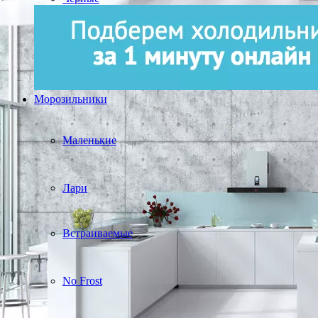
Морозильники
Маленькие
Лари
Встраиваемые
No Frost