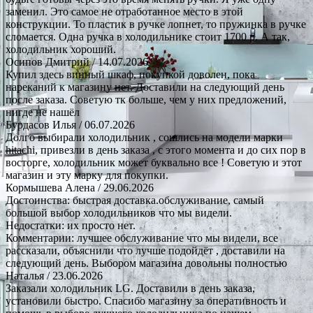
заменил. Это самое не отработанное место в этой
конструкции. То пластик в ручке лопнет, то пружинка в ручке
сломается. Одна ручка в холодильнике стоит 1700 р. А так,
холодильник хороший.
Осипов Дмитрий
/ 14.07.2026
Купил здесь винный шкаф, покупкой доволен, пока
нареканий к магазину нет. Доставили на следующий день
после заказа. Советую тк больше, чем у них предложений,
нигде не нашёл
Бурдасов Илья
/ 06.07.2026
Долго выбирали холодильник , сошлись на модели марки
hitachi, привезли в день заказа , с этого момента и до сих пор в
восторге, холодильник может буквально все ! Советую и этот
магазин и эту марку для покупки.
Кормышева Алена
/ 29.06.2026
Достоинства: быстрая доставка.обслуживание, самый
большой выбор холодильников что мы видели.
Недостатки: их просто нет.
Комментарии: лучшее обслуживание что мы видели, все
рассказали, объяснили что лучше подойдёт , доставили на
следующий день. Выбором магазина довольны полностью
Наталья
/ 23.06.2026
Заказали холодильник LG. Доставили в день заказа,
установили быстро. Спасибо магазину за оперативность и