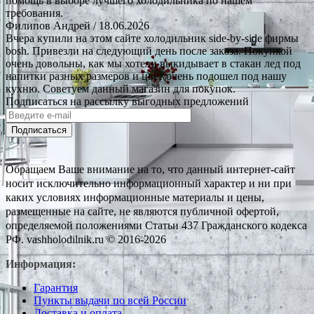
помощь в выборе лучшего холодильника по нашем
требования.
Филипов Андрей
/ 18.06.2026
Вчера купили на этом сайте холодильник side-by-side фирмы
bosh. Привезли на следующий день после заказа. Покупкой
очень довольны, как мы хотели выкидывает в стакан лед под
напитки разных размеров и цвет очень подошел под нашу
кухню. Советуем данный магазин для покупок.
Подписаться на рассылку выгодных предложений
Подписаться
Обращаем Ваше внимание на то, что данный интернет-сайт
носит исключительно информационный характер и ни при
каких условиях информационные материалы и цены,
размещенные на сайте, не являются публичной офертой,
определяемой положениями Статьи 437 Гражданского кодекса
РФ. vashholodilnik.ru © 2016-2026
Информация:
Гарантия
Пункты выдачи по всей России
Доставка и оплата