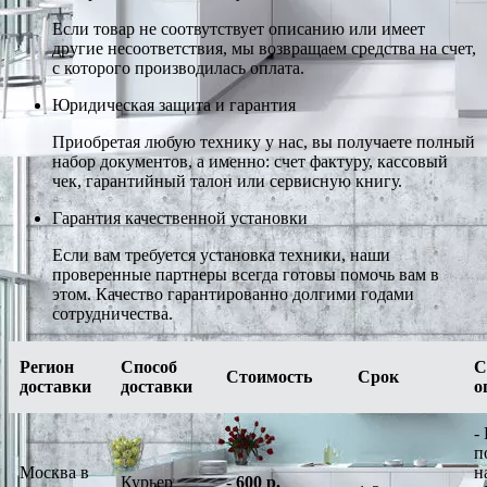
Если товар не соотвутствует описанию или имеет
другие несоответствия, мы возвращаем средства на счет,
с которого производилась оплата.
Юридическая защита и гарантия
Приобретая любую технику у нас, вы получаете полный
набор документов, а именно: счет фактуру, кассовый
чек, гарантийный талон или сервисную книгу.
Гарантия качественной установки
Если вам требуется установка техники, наши
проверенные партнеры всегда готовы помочь вам в
этом. Качество гарантированно долгими годами
сотрудничества.
Регион
Способ
С
Стоимость
Срок
доставки
доставки
о
-
п
Москва в
н
Курьер
-
600 р.