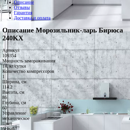
Описание
Отзывы
Гарантия
Доставка и оплата
Описание Морозильник-ларь Бирюса
240KX
Артикул
109354
Мощность замораживания
14, кг/сутки
Количество компрессоров
1
Ширина, см
114.2
Высота, см
86
Глубина, см
60
Управление
механическое
Цвет
белый