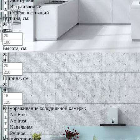
Side by side
Встраиваемый
Отдельностоящий
Глубина, см:
от
до
Высота, см:
от
до
Ширина, см:
от
до
Размораживание холодильной камеры:
No Frost
No frost
Капельная
Ручное
Количество камер: