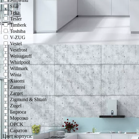
SunWind
Svar
Teka
Tesler
Timberk
Toshiba
V-ZUG
Vestel
Vestfrost
Weissgauff
Whirlpool
Willmark
Winia
Xiaomi
Zanussi
Zarget
Zigmund & Shtain
Zugel
Бирюса
Морозко
ОРСК
Саратов
Цвет корпуса: