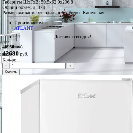
Габариты ШxГxВ: 59.5x62.9x206.8
Общий объем, л: 378
Размораживание холодильной камеры: Капельная
Производитель:
ATLANT
Доставка сегодня!
46950
руб.
42680
руб.
Кол-во:
−
+
Купить