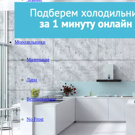
Морозильники
Маленькие
Лари
Встраиваемые
No Frost