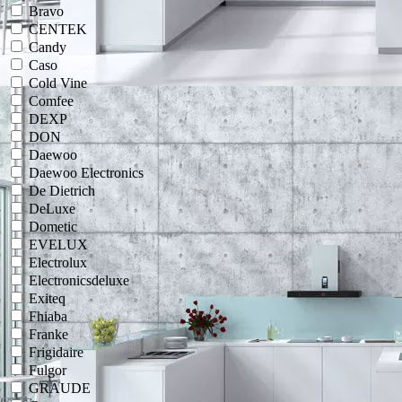
Bravo
CENTEK
Candy
Caso
Cold Vine
Comfee
DEXP
DON
Daewoo
Daewoo Electronics
De Dietrich
DeLuxe
Dometic
EVELUX
Electrolux
Electronicsdeluxe
Exiteq
Fhiaba
Franke
Frigidaire
Fulgor
GRAUDE