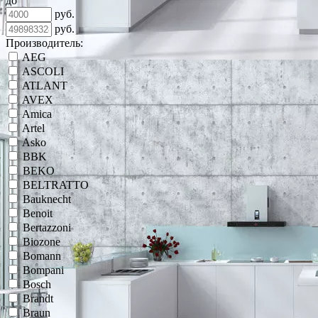
до
руб.
руб.
Производитель:
AEG
ASCOLI
ATLANT
AVEX
Amica
Artel
Asko
BBK
BEKO
BELTRATTO
Bauknecht
Benoit
Bertazzoni
Biozone
Bomann
Bompani
Bosch
Brandt
Braun