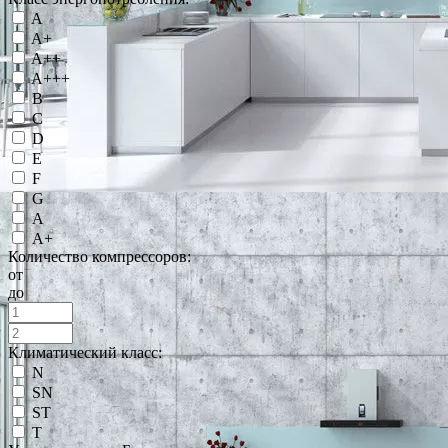
A
A+
A++
A+++
B
C
D
E
F
G
А
А+
Количество компрессоров:
от
до
Климатический класс:
N
SN
ST
T