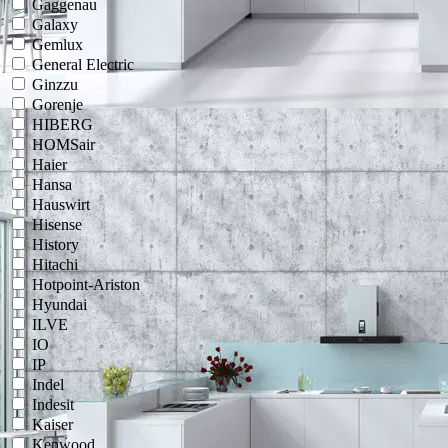
Gaggenau
Galaxy
Gemlux
General Electric
Ginzzu
Gorenje
HIBERG
HOMSair
Haier
Hansa
Hauswirt
Hisense
History
Hitachi
Hotpoint-Ariston
Hyundai
ILVE
IO
IP
Indel
Indesit
Kaiser
Kenwood