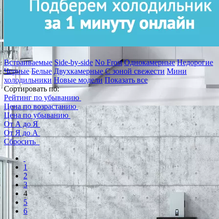
Встраиваемые
Side-by-side
No Frost
Однокамерные
Недорогие
Черные
Белые
Двухкамерные
С зоной свежести
Мини
холодильники
Новые модели
Показать все
Сортировать по:
Рейтинг по убыванию
Цена по возрастанию
Цена по убыванию
От А до Я
От Я до А
Сбросить
1
2
3
4
5
6