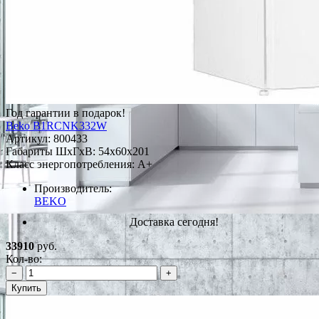
Год гарантии в подарок!
Beko B1RCNK332W
Артикул:
800433
Габариты ШxГxВ: 54x60x201
Класс энергопотребления: A+
Производитель:
BEKO
Доставка сегодня!
33910
руб.
Кол-во:
−
+
Купить