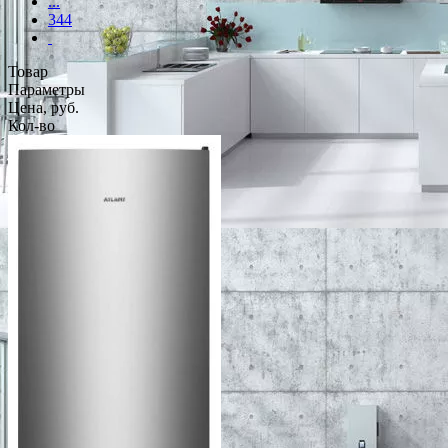
...
344
Товар
Параметры
Цена, руб.
Кол-во