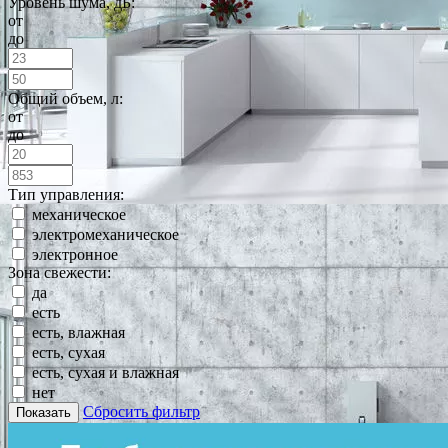
Уровень шума, дБ:
от
до
Общий объем, л:
от
до
Тип управления:
механическое
электромеханическое
электронное
Зона свежести:
да
есть
есть, влажная
есть, сухая
есть, сухая и влажная
нет
Сбросить фильтр
Показать