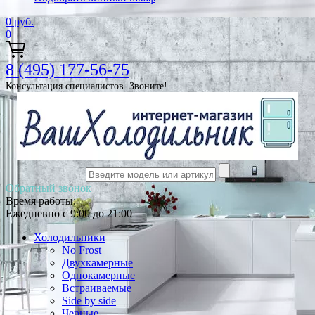
0
руб.
0
8 (495) 177-56-75
Консультация специалистов. Звоните!
Обратный звонок
Время работы:
Ежедневно с 9:00 до 21:00
Холодильники
No Frost
Двухкамерные
Однокамерные
Встраиваемые
Side by side
Черные