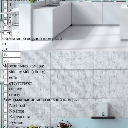
1
2
3
4
5
6
Объем морозильной камеры, л:
от
до
Морозильная камера:
side by side (сбоку)
есть
отсутствует
сверху
снизу
Размораживание морозильной камеры:
No Frost
No frost
Капельная
Ручное
Класс энергопотребления: