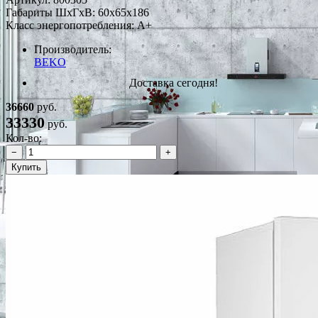
Габариты ШxГxВ: 60x65x186
Класс энергопотребления: A+
Производитель:
BEKO
Доставка сегодня!
36660
руб.
33330
руб.
Кол-во:
−
+
Купить