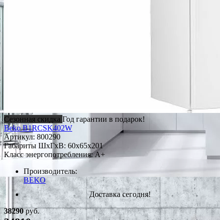
Сезонная скидка
Год гарантии в подарок!
Beko B1RCSK402W
Артикул:
800290
Габариты ШxГxВ: 60x65x201
Класс энергопотребления: A+
Производитель:
BEKO
Доставка сегодня!
38290
руб.