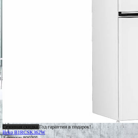
Сезонная скидка
Год гарантии в подарок!
Beko B1RCSK362W
Артикул:
800305