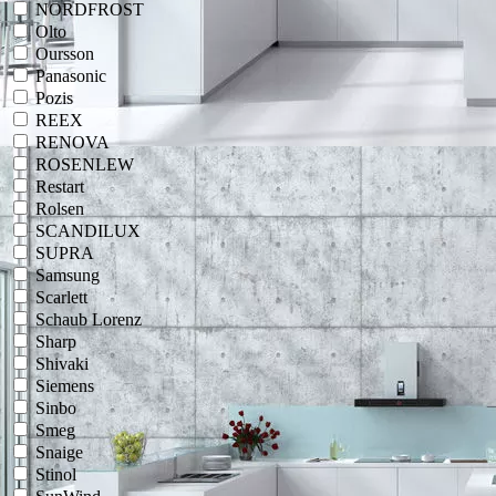
NORDFROST
Olto
Oursson
Panasonic
Pozis
REEX
RENOVA
ROSENLEW
Restart
Rolsen
SCANDILUX
SUPRA
Samsung
Scarlett
Schaub Lorenz
Sharp
Shivaki
Siemens
Sinbo
Smeg
Snaige
Stinol