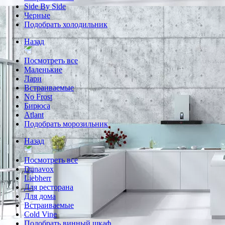
Side By Side
Черные
Подобрать холодильник
Назад
Посмотреть все
Маленькие
Лари
Встраиваемые
No Frost
Бирюса
Atlant
Подобрать морозильник
Назад
Посмотреть все
Dunavox
Liebherr
Для ресторана
Для дома
Встраиваемые
Cold Vine
Подобрать винный шкаф