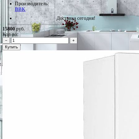
Производитель:
BBK
Доставка сегодня!
15800
руб.
Кол-во:
−
+
Купить