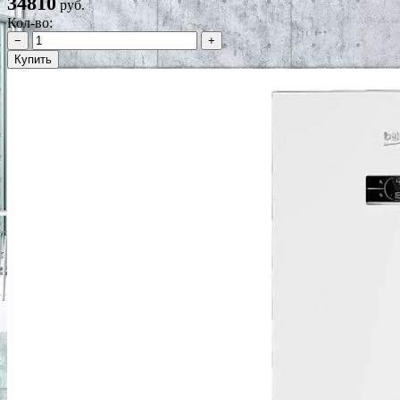
34810
руб.
Кол-во:
−
+
Купить