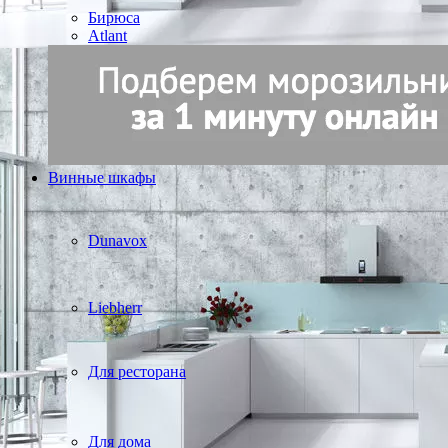
Бирюса
Atlant
Винные шкафы
Dunavox
Liebherr
Для ресторана
Для дома