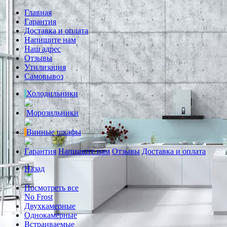
Главная
Гарантия
Доставка и оплата
Напишите нам
Наш адрес
Отзывы
Утилизация
Самовывоз
Холодильники
Морозильники
Винные шкафы
Гарантия
Напишите нам
Отзывы
Доставка и оплата
Назад
Посмотреть все
No Frost
Двухкамерные
Однокамерные
Встраиваемые