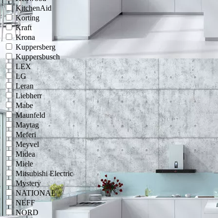
KitchenAid
Korting
Kraft
Krona
Kuppersberg
Kuppersbusch
LEX
LG
Leran
Liebherr
Mabe
Maunfeld
Maytag
Meferi
Meyvel
Midea
Miele
Mitsubishi Electric
Mystery
NATIONAL
NEFF
NORD