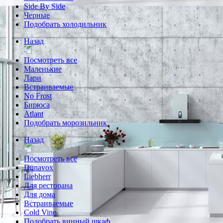
Side By Side
Черные
Подобрать холодильник
Назад
Посмотреть все
Маленькие
Лари
Встраиваемые
No Frost
Бирюса
Atlant
Подобрать морозильник
Назад
Посмотреть все
Dunavox
Liebherr
Для ресторана
Для дома
Встраиваемые
Cold Vine
Подобрать винный шкаф