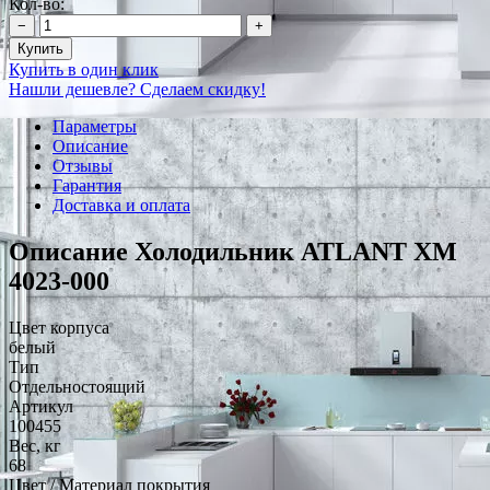
Кол-во:
−
+
Купить
Купить в один клик
Нашли дешевле? Сделаем скидку!
Параметры
Описание
Отзывы
Гарантия
Доставка и оплата
Описание Холодильник ATLANT ХМ
4023-000
Цвет корпуса
белый
Тип
Отдельностоящий
Артикул
100455
Вес, кг
68
Цвет / Материал покрытия