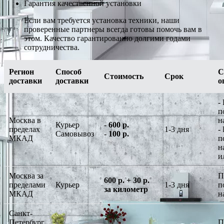
Гарантия качественной установки
Если вам требуется установка техники, наши
проверенные партнеры всегда готовы помочь вам в
этом. Качество гарантированно долгими годами
сотрудничества.
Регион
Способ
С
Стоимость
Срок
доставки
доставки
о
-
п
Москва в
н
Курьер
-
600 р.
пределах
1-3 дня
-
Самовывоз
-
100 р.
МКАД
п
н
и
Москва за
П
600 р. + 30 р.
пределами
Курьер
1-3 дня
п
за километр
МКАД
н
Санкт-
Петербург
П