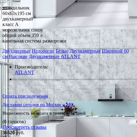
холодильник
60x63x195 см
двухкамерный
класс A
морозильник снизу
общий объем 359 л
капельная система разморозки
Двухдверные
Недорогие
Белые
Двухкамерные
Шириной 60
см
Высокие
Двухкамерные ATLANT
Производитель:
ATLANT
*Наличие уточняйте у менеджера
Оплата при получении
Доставим сегодня по Москве и МО
Возможность возврата в течение 14 дней
(0 голосов)
Просмотреть отзывы
36520
руб.