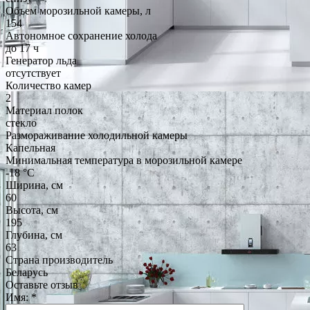
Объем морозильной камеры, л
154
Автономное сохранение холода
до 17 ч
Генератор льда
отсутствует
Количество камер
2
Материал полок
стекло
Размораживание холодильной камеры
Капельная
Минимальная температура в морозильной камере
-18 °C
Ширина, см
60
Высота, см
195
Глубина, см
63
Страна производитель
Беларусь
Оставьте отзыв
Имя:
*