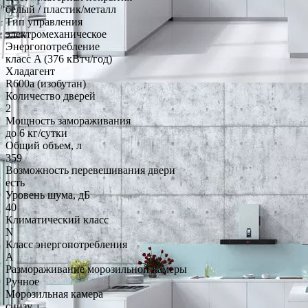
белый / пластик/металл
Тип управления
электромеханическое
Энергопотребление
класс A (376 кВтч/год)
Хладагент
R600a (изобутан)
Количество дверей
2
Мощность замораживания
до 6 кг/cутки
Общий объем, л
359
Возможность перевешивания двери
есть
Уровень шума, дБ
40
Климатический класс
N
Класс энергопотребления
A
Размораживание морозильной камеры
Ручное
Морозильная камера
снизу