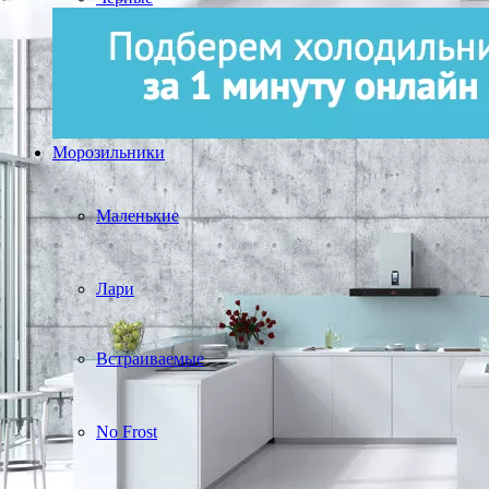
Морозильники
Маленькие
Лари
Встраиваемые
No Frost