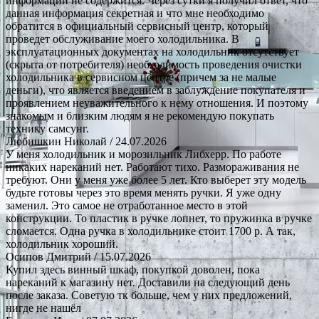
информации не содержится. Через сутки я получил ответ, что
данная информация секретная и что мне необходимо
обратится в официальный сервисный центр, который
проведет обслуживание моего холодильника. В
эксплуатационных документах на холодильник отсутствует
(скрыта от потребителя) необходимость проведения очистки
холодильника в сервисном центре (причем за не малые
деньги), что является введением в заблуждение покупателя и
проявлением неуважительного к нему отношения. И поэтому
знакомым и близким людям я не рекомендую покупать
технику самсунг.
Любишкин Николай
/ 24.07.2026
У меня холодильник и морозильник Либхерр. По работе
никаких нареканий нет. Работают тихо. Размораживания не
требуют. Они у меня уже более 5 лет. Кто выберет эту модель
будьте готовы через это время менять ручки. Я уже одну
заменил. Это самое не отработанное место в этой
конструкции. То пластик в ручке лопнет, то пружинка в ручке
сломается. Одна ручка в холодильнике стоит 1700 р. А так,
холодильник хороший.
Осипов Дмитрий
/ 15.07.2026
Купил здесь винный шкаф, покупкой доволен, пока
нареканий к магазину нет. Доставили на следующий день
после заказа. Советую тк больше, чем у них предложений,
нигде не нашёл