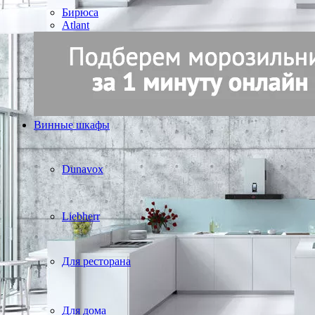
Бирюса
Atlant
Винные шкафы
Dunavox
Liebherr
Для ресторана
Для дома