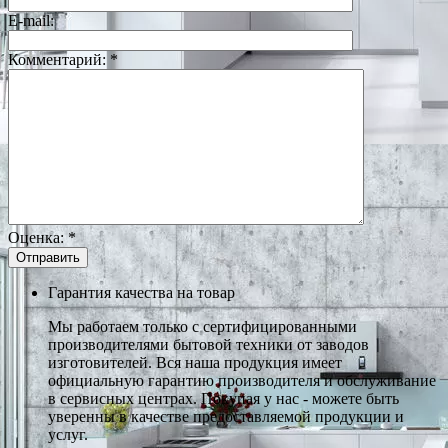
E-mail:
Комментарий:
*
Оценка:
*
Гарантия качества на товар
Мы работаем только с сертифицированными
производителями бытовой техники от заводов
изготовителей. Вся наша продукция имеет
официальную гарантию производителя и обслуживание
в сервисных центрах. Покупая у нас - можете быть
уверенны в качестве предоставляемой продукции и
услуг.