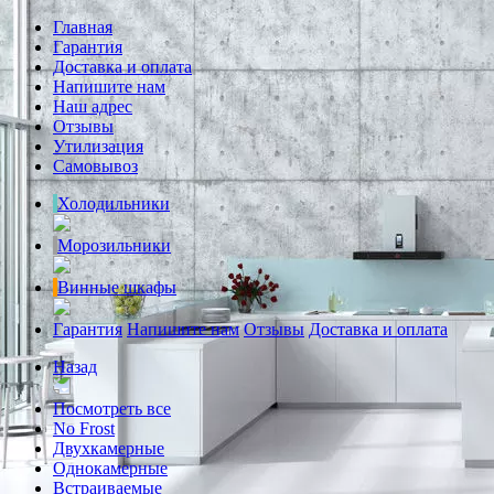
Главная
Гарантия
Доставка и оплата
Напишите нам
Наш адрес
Отзывы
Утилизация
Самовывоз
Холодильники
Морозильники
Винные шкафы
Гарантия
Напишите нам
Отзывы
Доставка и оплата
Назад
Посмотреть все
No Frost
Двухкамерные
Однокамерные
Встраиваемые