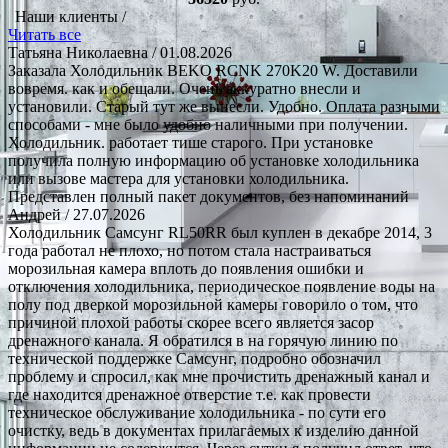
Наши клиенты /
Читать все
Татьяна Николаевна
/ 01.08.2026
Заказала Холодильник BEKO RCNK 270K20 W. Доставили
вовремя. как и обещали. Очень аккуратно внесли и
установили. Старый тут же вынесли. Удобно. Оплата разными
способами - мне было удобно наличными при получении.
Холодильник. работает тише старого. При установке
получила полную информацию об установке холодильника
или вызове мастера для установки холодильника.
Представлен полный пакет документов, без напоминаний
Андрей
/ 27.07.2026
Холодильник Самсунг RL50RR был куплен в декабре 2014, 3
года работал не плохо, но потом стала настраиваться
морозильная камера вплоть до появления ошибки и
отключения холодильника, периодическое появление воды на
полу под дверкой морозильной камеры говорило о том, что
причиной плохой работы скорее всего является засор
дренажного канала. Я обратился в на горячую линию по
технической поддержке Самсунг, подробно обозначил
проблему и спросил, как мне прочистить дренажный канал и
где находится дренажное отверстие т.е. как провести
техническое обслуживание холодильника - по сути его
очистку, ведь в документах прилагаемых к изделию данной