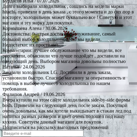
Бурдасов Илья
/ 07.07.2026
Долго выбирали холодильник , сошлись на модели марки
hitachi, привезли в день заказа , с этого момента и до сих пор в
восторге, холодильник может буквально все ! Советую и этот
магазин и эту марку для покупки.
Кормышева Алена
/ 30.06.2026
Достоинства: быстрая доставка.обслуживание, самый
большой выбор холодильников что мы видели.
Недостатки: их просто нет.
Комментарии: лучшее обслуживание что мы видели, все
рассказали, объяснили что лучше подойдёт , доставили на
следующий день. Выбором магазина довольны полностью
Наталья
/ 24.06.2026
Заказали холодильник LG. Доставили в день заказа,
установили быстро. Спасибо магазину за оперативность и
помощь в выборе лучшего холодильника по нашем
требования.
Филипов Андрей
/ 19.06.2026
Вчера купили на этом сайте холодильник side-by-side фирмы
bosh. Привезли на следующий день после заказа. Покупкой
очень довольны, как мы хотели выкидывает в стакан лед под
напитки разных размеров и цвет очень подошел под нашу
кухню. Советуем данный магазин для покупок.
Подписаться на рассылку выгодных предложений