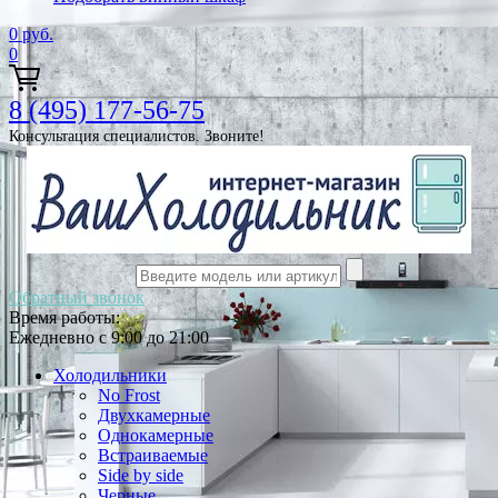
0
руб.
0
8 (495) 177-56-75
Консультация специалистов. Звоните!
Обратный звонок
Время работы:
Ежедневно с 9:00 до 21:00
Холодильники
No Frost
Двухкамерные
Однокамерные
Встраиваемые
Side by side
Черные