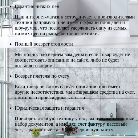
Гарантия низких цен
Наш интернет-магазин сотрудничает с производителями
техники напрямую и не имеет оффлайн площадей и
шоу-румов, что позволяет удерживать одну из самых
низких цен на рынке бытовой техники.
Полный возврат стоимости
Мы полностью вернем вам деньги если товар будет не
соответстовать описанию на сайте, либо не будет
доставлен вовремя.
Возврат платежа по счету
Если товар не соотвутствует описанию или имеет
другие несоответствия, мы возвращаем средства на счет,
с которого производилась оплата.
Юридическая защита и гарантия
Приобретая любую технику у нас, вы получаете полный
набор документов, а именно: счет фактуру, кассовый
чек, гарантийный талон или сервисную книгу.