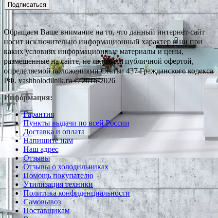
Подписаться
Обращаем Ваше внимание на то, что данный интернет-сайт
носит исключительно информационный характер и ни при
каких условиях информационные материалы и цены,
размещенные на сайте, не являются публичной офертой,
определяемой положениями Статьи 437 Гражданского кодекса
РФ. vashholodilnik.ru © 2016-2026
Информация:
Гарантия
Пункты выдачи по всей России
Доставка и оплата
Напишите нам
Наш адрес
Отзывы
Отзывы о холодильниках
Помощь покупателю
Утилизация техники
Политика конфиденциальности
Самовывоз
Поставщикам