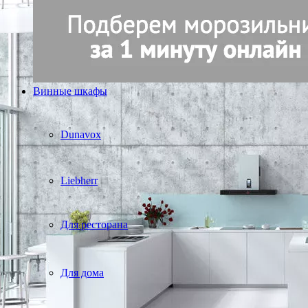
Винные шкафы
Dunavox
Liebherr
Для ресторана
Для дома