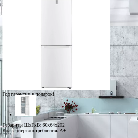
Год гарантии в подарок!
Габариты ШxГxВ: 60x64x202
Класс энергопотребления: A+