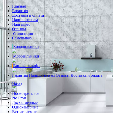
Главная
Гарантия
Доставка и оплата
Напишите нам
Наш адрес
Отзывы
Утилизация
Самовывоз
Холодильники
Морозильники
Винные шкафы
Гарантия
Напишите нам
Отзывы
Доставка и оплата
Назад
Посмотреть все
No Frost
Двухкамерные
Однокамерные
Встраиваемые