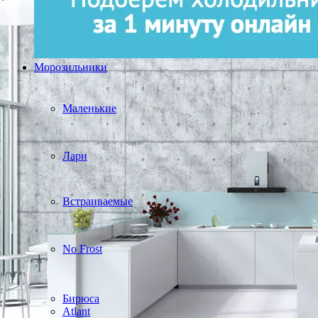
Морозильники
Маленькие
Лари
Встраиваемые
No Frost
Бирюса
Atlant