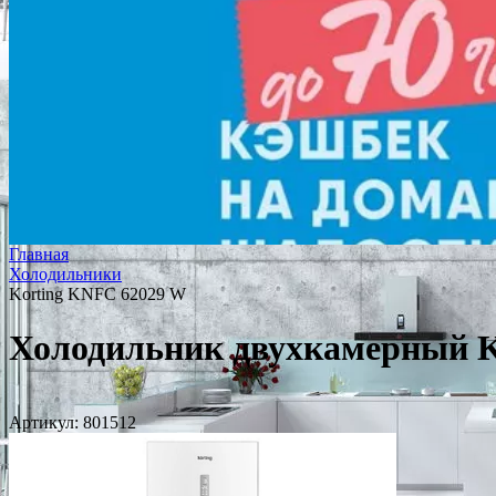
Главная
Холодильники
Korting KNFC 62029 W
Холодильник двухкамерный K
Артикул:
801512