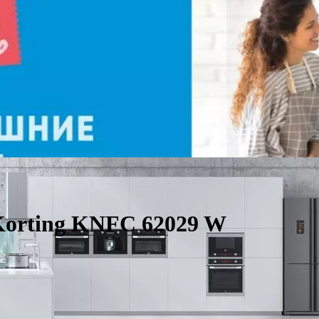
orting KNFC 62029 W