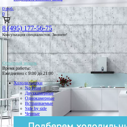
0
руб.
0
8 (495) 177-56-75
Консультация специалистов. Звоните!
Обратный звонок
Время работы:
Ежедневно с 9:00 до 21:00
Холодильники
No Frost
Двухкамерные
Однокамерные
Встраиваемые
Side by side
Черные