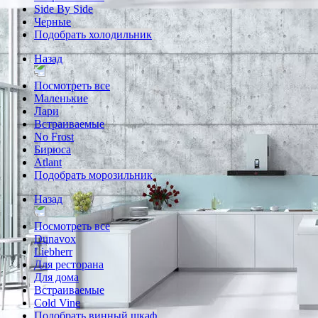
Side By Side
Черные
Подобрать холодильник
Назад
Посмотреть все
Маленькие
Лари
Встраиваемые
No Frost
Бирюса
Atlant
Подобрать морозильник
Назад
Посмотреть все
Dunavox
Liebherr
Для ресторана
Для дома
Встраиваемые
Cold Vine
Подобрать винный шкаф