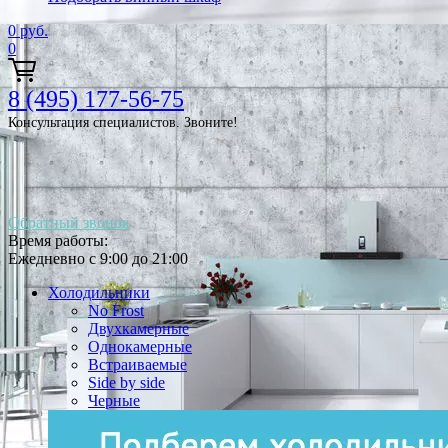
0
руб.
0
8 (495) 177-56-75
Консультация специалистов. Звоните!
Обратный звонок
Время работы:
Ежедневно с 9:00 до 21:00
Холодильники
No Frost
Двухкамерные
Однокамерные
Встраиваемые
Side by side
Черные