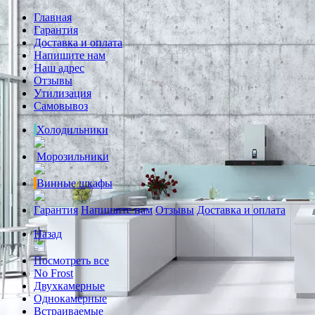
Главная
Гарантия
Доставка и оплата
Напишите нам
Наш адрес
Отзывы
Утилизация
Самовывоз
Холодильники
Морозильники
Винные шкафы
Гарантия
Напишите нам
Отзывы
Доставка и оплата
Назад
Посмотреть все
No Frost
Двухкамерные
Однокамерные
Встраиваемые