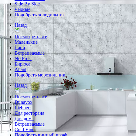
Side By Side
Черные
Подобрать холодильник
Назад
Посмотреть все
Маленькие
Лари
Встраиваемые
No Frost
Бирюса
Atlant
Подобрать морозильник
Назад
Посмотреть все
Dunavox
Liebherr
Для ресторана
Для дома
Встраиваемые
Cold Vine
Подобрать винный шкаф