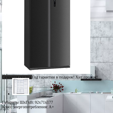
Сезонная скидка
Год гарантии в подарок!
Хит продаж!
Габариты ШxГxВ: 92x71x177
Класс энергопотребления: A+