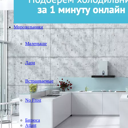
Морозильники
Маленькие
Лари
Встраиваемые
No Frost
Бирюса
Atlant