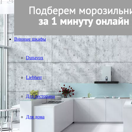
Винные шкафы
Dunavox
Liebherr
Для ресторана
Для дома