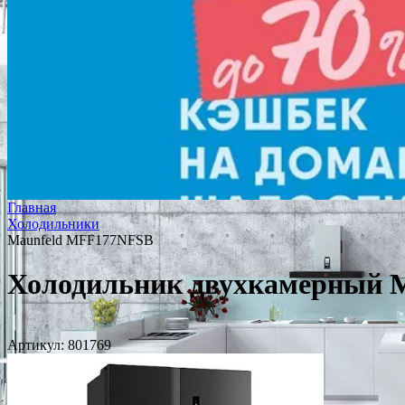
Главная
Холодильники
Maunfeld MFF177NFSB
Холодильник двухкамерный 
Артикул:
801769