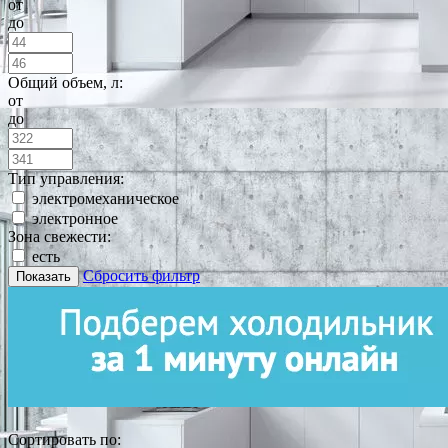
от
до
Общий объем, л:
от
до
Тип управления:
электромеханическое
электронное
Зона свежести:
есть
Сбросить фильтр
Показать
Сортировать по: