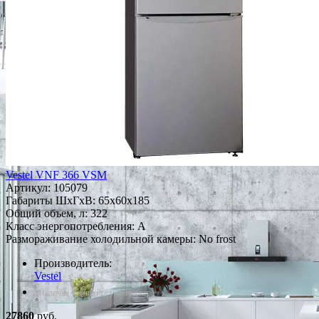
Vestel VNF 366 VSM
Артикул:
105079
Габариты ШxГxВ: 65x60x185
Общий объем, л: 322
Класс энергопотребления: A
Размораживание холодильной камеры: No frost
Производитель:
Vestel
*Наличие уточняйте у менеджера
27860
руб.