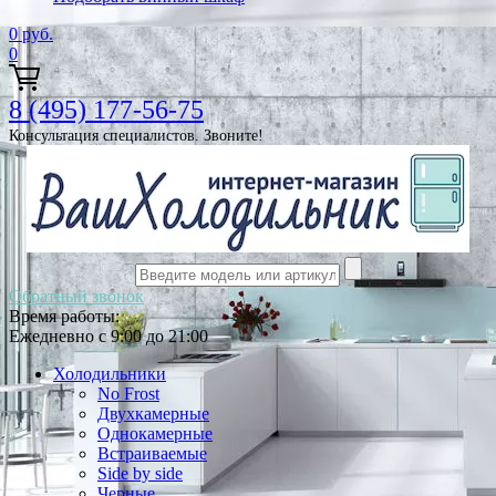
0
руб.
0
8 (495) 177-56-75
Консультация специалистов. Звоните!
Обратный звонок
Время работы:
Ежедневно с 9:00 до 21:00
Холодильники
No Frost
Двухкамерные
Однокамерные
Встраиваемые
Side by side
Черные