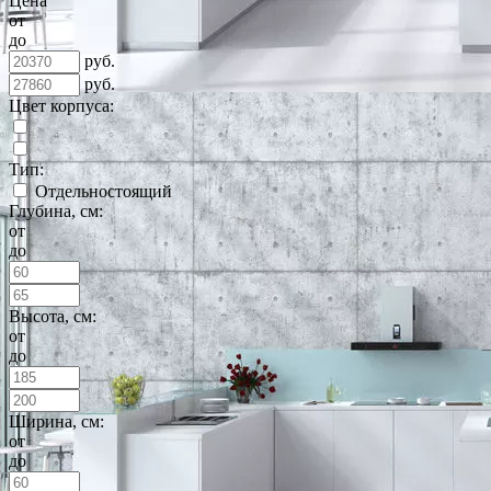
Цена
от
до
руб.
руб.
Цвет корпуса:
Тип:
Отдельностоящий
Глубина, см:
от
до
Высота, см:
от
до
Ширина, см:
от
до