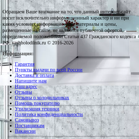
Обращаем Ваше внимание на то, что данный интернет-сайт
носит исключительно информационный характер и ни при
каких условиях информационные материалы и цены,
размещенные на сайте, не являются публичной офертой,
определяемой положениями Статьи 437 Гражданского кодекса
РФ. vashholodilnik.ru © 2016-2026
Информация:
Гарантия
Пункты выдачи по всей России
Доставка и оплата
Напишите нам
Наш адрес
Отзывы
Отзывы о холодильниках
Помощь покупателю
Утилизация техники
Политика конфиденциальности
Самовывоз
Поставщикам
Вакансии