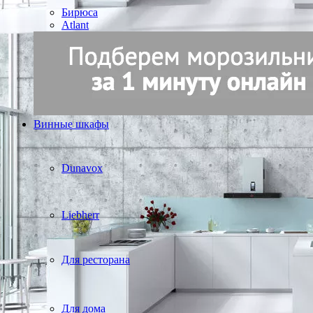
Бирюса
Atlant
Винные шкафы
Dunavox
Liebherr
Для ресторана
Для дома