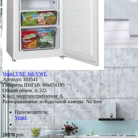
Vestel VNF 366 VWE
Артикул:
103541
Габариты ШxГxВ: 60x65x185
Общий объем, л: 322
Класс энергопотребления: A
Размораживание холодильной камеры: No frost
Производитель:
Vestel
*Наличие уточняйте у менеджера
20370
руб.