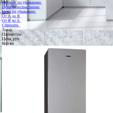
Рейтинг по убыванию
Цена по возрастанию
Цена по убыванию
От А до Я
От Я до А
Сбросить
Товар
Параметры
Цена, руб.
Кол-во