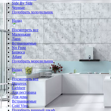
Side By Side
Черные
Подобрать холодильник
Назад
Посмотреть все
Маленькие
Лари
Встраиваемые
No Frost
Бирюса
Atlant
Подобрать морозильник
Назад
Посмотреть все
Dunavox
Liebherr
Для ресторана
Для дома
Встраиваемые
Cold Vine
Подобрать винный шкаф