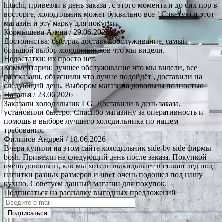
hitachi, привезли в день заказа , с этого момента и до сих пор в
восторге, холодильник может буквально все ! Советую и этот
магазин и эту марку для покупки.
Кормышева Алена
/ 29.06.2026
Достоинства: быстрая доставка.обслуживание, самый
большой выбор холодильников что мы видели.
Недостатки: их просто нет.
Комментарии: лучшее обслуживание что мы видели, все
рассказали, объяснили что лучше подойдёт , доставили на
следующий день. Выбором магазина довольны полностью
Наталья
/ 23.06.2026
Заказали холодильник LG. Доставили в день заказа,
установили быстро. Спасибо магазину за оперативность и
помощь в выборе лучшего холодильника по нашем
требования.
Филипов Андрей
/ 18.06.2026
Вчера купили на этом сайте холодильник side-by-side фирмы
bosh. Привезли на следующий день после заказа. Покупкой
очень довольны, как мы хотели выкидывает в стакан лед под
напитки разных размеров и цвет очень подошел под нашу
кухню. Советуем данный магазин для покупок.
Подписаться на рассылку выгодных предложений
Подписаться