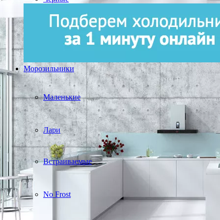
Морозильники
Маленькие
Лари
Встраиваемые
No Frost