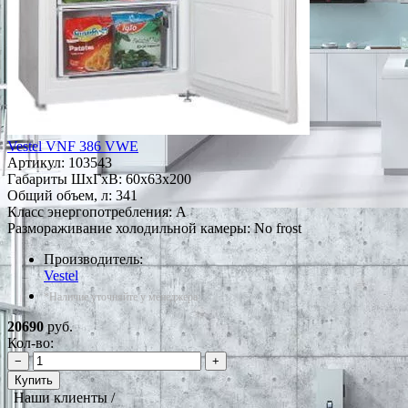
Vestel VNF 386 VWE
Артикул:
103543
Габариты ШxГxВ: 60x63x200
Общий объем, л: 341
Класс энергопотребления: A
Размораживание холодильной камеры: No frost
Производитель:
Vestel
*Наличие уточняйте у менеджера
20690
руб.
Кол-во:
−
+
Купить
Наши клиенты /