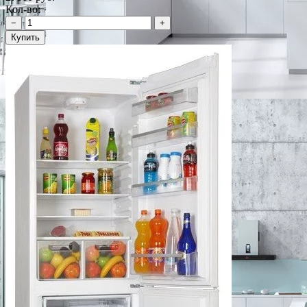
Кол-во:
−
+
Купить