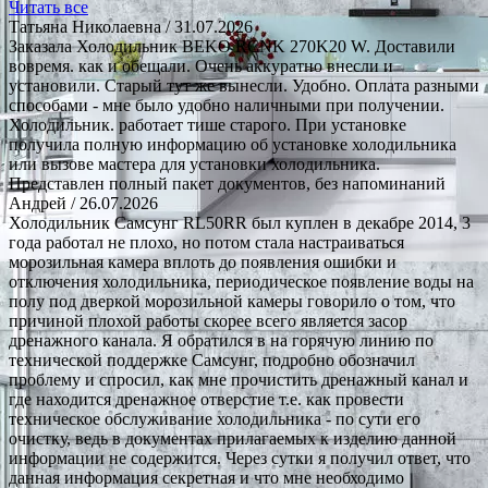
Читать все
Татьяна Николаевна
/ 31.07.2026
Заказала Холодильник BEKO RCNK 270K20 W. Доставили
вовремя. как и обещали. Очень аккуратно внесли и
установили. Старый тут же вынесли. Удобно. Оплата разными
способами - мне было удобно наличными при получении.
Холодильник. работает тише старого. При установке
получила полную информацию об установке холодильника
или вызове мастера для установки холодильника.
Представлен полный пакет документов, без напоминаний
Андрей
/ 26.07.2026
Холодильник Самсунг RL50RR был куплен в декабре 2014, 3
года работал не плохо, но потом стала настраиваться
морозильная камера вплоть до появления ошибки и
отключения холодильника, периодическое появление воды на
полу под дверкой морозильной камеры говорило о том, что
причиной плохой работы скорее всего является засор
дренажного канала. Я обратился в на горячую линию по
технической поддержке Самсунг, подробно обозначил
проблему и спросил, как мне прочистить дренажный канал и
где находится дренажное отверстие т.е. как провести
техническое обслуживание холодильника - по сути его
очистку, ведь в документах прилагаемых к изделию данной
информации не содержится. Через сутки я получил ответ, что
данная информация секретная и что мне необходимо