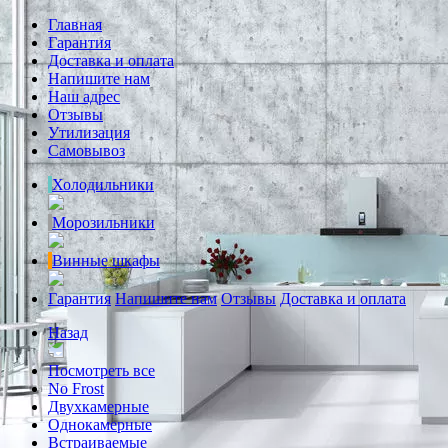
Главная
Гарантия
Доставка и оплата
Напишите нам
Наш адрес
Отзывы
Утилизация
Самовывоз
Холодильники
Морозильники
Винные шкафы
Гарантия
Напишите нам
Отзывы
Доставка и оплата
Назад
Посмотреть все
No Frost
Двухкамерные
Однокамерные
Встраиваемые