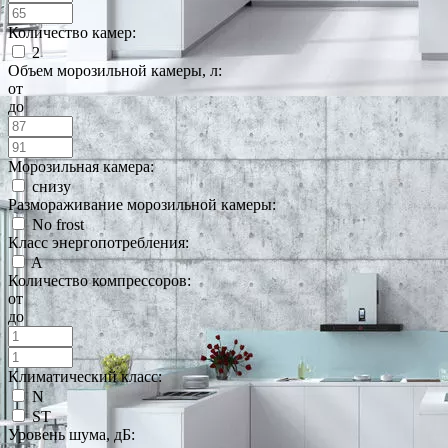
Количество камер:
2
Объем морозильной камеры, л:
от
до
Морозильная камера:
снизу
Размораживание морозильной камеры:
No frost
Класс энергопотребления:
A
Количество компрессоров:
от
до
Климатический класс:
N
ST
Уровень шума, дБ: