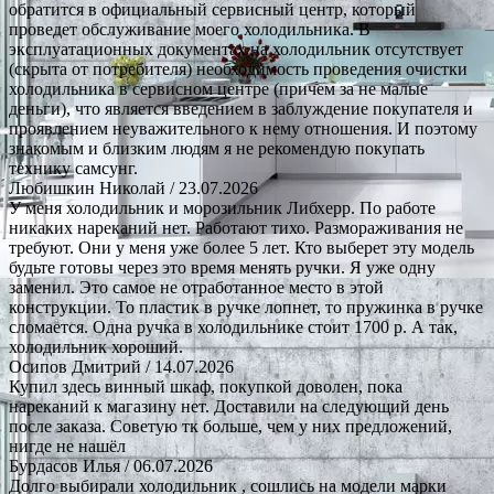
обратится в официальный сервисный центр, который
проведет обслуживание моего холодильника. В
эксплуатационных документах на холодильник отсутствует
(скрыта от потребителя) необходимость проведения очистки
холодильника в сервисном центре (причем за не малые
деньги), что является введением в заблуждение покупателя и
проявлением неуважительного к нему отношения. И поэтому
знакомым и близким людям я не рекомендую покупать
технику самсунг.
Любишкин Николай
/ 23.07.2026
У меня холодильник и морозильник Либхерр. По работе
никаких нареканий нет. Работают тихо. Размораживания не
требуют. Они у меня уже более 5 лет. Кто выберет эту модель
будьте готовы через это время менять ручки. Я уже одну
заменил. Это самое не отработанное место в этой
конструкции. То пластик в ручке лопнет, то пружинка в ручке
сломается. Одна ручка в холодильнике стоит 1700 р. А так,
холодильник хороший.
Осипов Дмитрий
/ 14.07.2026
Купил здесь винный шкаф, покупкой доволен, пока
нареканий к магазину нет. Доставили на следующий день
после заказа. Советую тк больше, чем у них предложений,
нигде не нашёл
Бурдасов Илья
/ 06.07.2026
Долго выбирали холодильник , сошлись на модели марки