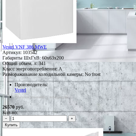
Vestel VNF 386 MWE
Артикул:
103542
Габариты ШxГxВ: 60x63x200
Общий объем, л: 341
Класс энергопотребления: A
Размораживание холодильной камеры: No frost
Производитель:
Vestel
*Наличие уточняйте у менеджера
26570
руб.
Кол-во:
−
+
Купить