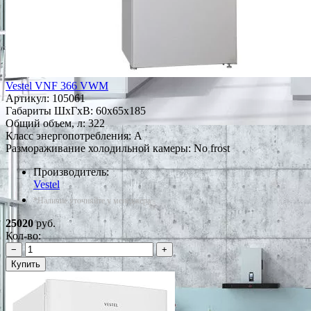
Vestel VNF 366 VWM
Артикул:
105061
Габариты ШxГxВ: 60x65x185
Общий объем, л: 322
Класс энергопотребления: A
Размораживание холодильной камеры: No frost
Производитель:
Vestel
*Наличие уточняйте у менеджера
25020
руб.
Кол-во:
−
+
Купить