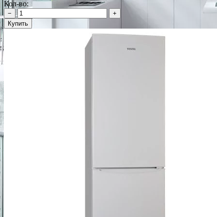
Кол-во:
−
+
Купить