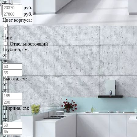
до
руб.
руб.
Цвет корпуса:
Тип:
Отдельностоящий
Глубина, см:
от
до
Высота, см:
от
до
Ширина, см:
от
до