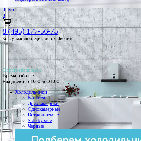
0
руб.
0
8 (495) 177-56-75
Консультация специалистов. Звоните!
Обратный звонок
Время работы:
Ежедневно с 9:00 до 21:00
Холодильники
No Frost
Двухкамерные
Однокамерные
Встраиваемые
Side by side
Черные