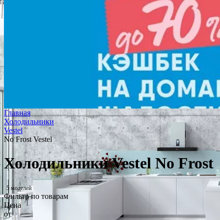
Главная
Холодильники
Vestel
No Frost Vestel
Холодильники Vestel No Frost
5 моделей
Фильтр по товарам
Цена
от