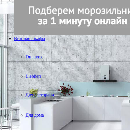
Винные шкафы
Dunavox
Liebherr
Для ресторана
Для дома