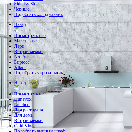
Side By Side
Черные
Подобрать холодильник
Назад
Посмотреть все
Маленькие
Лари
Встраиваемые
No Frost
Бирюса
Atlant
Подобрать морозильник
Назад
Посмотреть все
Dunavox
Liebherr
Для ресторана
Для дома
Встраиваемые
Cold Vine
Подобрать винный шкаф