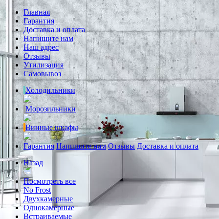
Главная
Гарантия
Доставка и оплата
Напишите нам
Наш адрес
Отзывы
Утилизация
Самовывоз
Холодильники
Морозильники
Винные шкафы
Гарантия
Напишите нам
Отзывы
Доставка и оплата
Назад
Посмотреть все
No Frost
Двухкамерные
Однокамерные
Встраиваемые