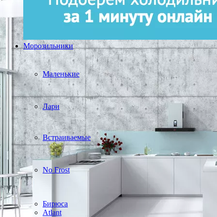
Морозильники
Маленькие
Лари
Встраиваемые
No Frost
Бирюса
Atlant