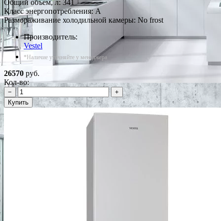
Общий объем, л: 341
Класс энергопотребления: A
Размораживание холодильной камеры: No frost
Производитель:
Vestel
*Наличие уточняйте у менеджера
26570
руб.
Кол-во:
−
+
Купить