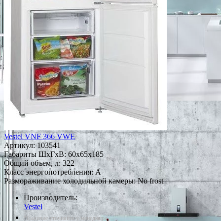
Vestel VNF 366 VWE
Артикул:
103541
Габариты ШxГxВ: 60x65x185
Общий объем, л: 322
Класс энергопотребления: A
Размораживание холодильной камеры: No frost
Производитель:
Vestel
*Наличие уточняйте у менеджера