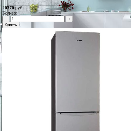
20370
руб.
Кол-во:
−
+
Купить