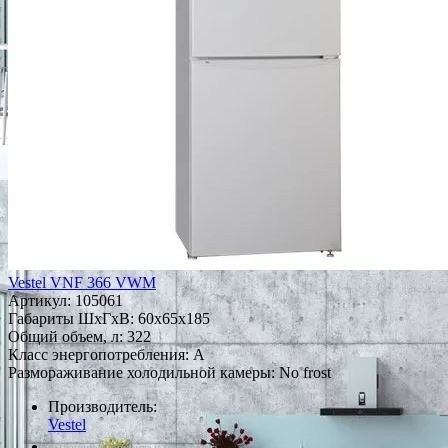
Vestel VNF 366 VWM
Артикул:
105061
Габариты ШxГxВ: 60x65x185
Общий объем, л: 322
Класс энергопотребления: A
Размораживание холодильной камеры: No frost
Производитель:
Vestel