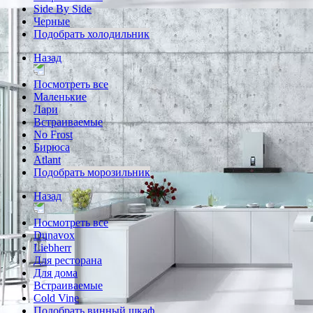
Side By Side
Черные
Подобрать холодильник
Назад
Посмотреть все
Маленькие
Лари
Встраиваемые
No Frost
Бирюса
Atlant
Подобрать морозильник
Назад
Посмотреть все
Dunavox
Liebherr
Для ресторана
Для дома
Встраиваемые
Cold Vine
Подобрать винный шкаф