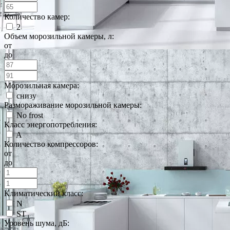
Количество камер:
2
Объем морозильной камеры, л:
от
до
Морозильная камера:
снизу
Размораживание морозильной камеры:
No frost
Класс энергопотребления:
A
Количество компрессоров:
от
до
Климатический класс:
N
ST
Уровень шума, дБ: