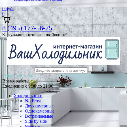
0
руб.
0
8 (495) 177-56-75
Консультация специалистов. Звоните!
Обратный звонок
Время работы:
Ежедневно с 9:00 до 21:00
Холодильники
No Frost
Двухкамерные
Однокамерные
Встраиваемые
Side by side
Черные