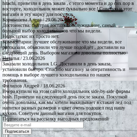
hitachi, привезли в день заказа , с этого момента и до сих пор в
восторге, холодильник может буквально все ! Советую и этот
магазин и эту марку для покупки.
Кормышева Алена
/ 29.06.2026
Достоинства: быстрая доставка.обслуживание, самый
большой выбор холодильников что мы видели.
Недостатки: их просто нет.
Комментарии: лучшее обслуживание что мы видели, все
рассказали, объяснили что лучше подойдёт , доставили на
следующий день. Выбором магазина довольны полностью
Наталья
/ 23.06.2026
Заказали холодильник LG. Доставили в день заказа,
установили быстро. Спасибо магазину за оперативность и
помощь в выборе лучшего холодильника по нашем
требования.
Филипов Андрей
/ 18.06.2026
Вчера купили на этом сайте холодильник side-by-side фирмы
bosh. Привезли на следующий день после заказа. Покупкой
очень довольны, как мы хотели выкидывает в стакан лед под
напитки разных размеров и цвет очень подошел под нашу
кухню. Советуем данный магазин для покупок.
Подписаться на рассылку выгодных предложений
Подписаться