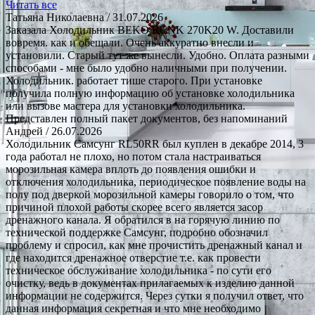
Читать все
Татьяна Николаевна
/ 31.07.2026
Заказала Холодильник BEKO RCNK 270K20 W. Доставили
вовремя. как и обещали. Очень аккуратно внесли и
установили. Старый тут же вынесли. Удобно. Оплата разными
способами - мне было удобно наличными при получении.
Холодильник. работает тише старого. При установке
получила полную информацию об установке холодильника
или вызове мастера для установки холодильника.
Представлен полный пакет документов, без напоминаний
Андрей
/ 26.07.2026
Холодильник Самсунг RL50RR был куплен в декабре 2014, 3
года работал не плохо, но потом стала настраиваться
морозильная камера вплоть до появления ошибки и
отключения холодильника, периодическое появление воды на
полу под дверкой морозильной камеры говорило о том, что
причиной плохой работы скорее всего является засор
дренажного канала. Я обратился в на горячую линию по
технической поддержке Самсунг, подробно обозначил
проблему и спросил, как мне прочистить дренажный канал и
где находится дренажное отверстие т.е. как провести
техническое обслуживание холодильника - по сути его
очистку, ведь в документах прилагаемых к изделию данной
информации не содержится. Через сутки я получил ответ, что
данная информация секретная и что мне необходимо