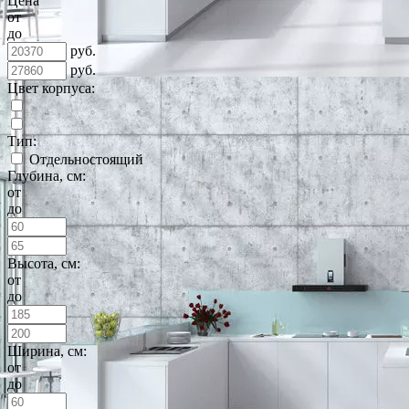
Цена
от
до
руб.
руб.
Цвет корпуса:
Тип:
Отдельностоящий
Глубина, см:
от
до
Высота, см:
от
до
Ширина, см:
от
до