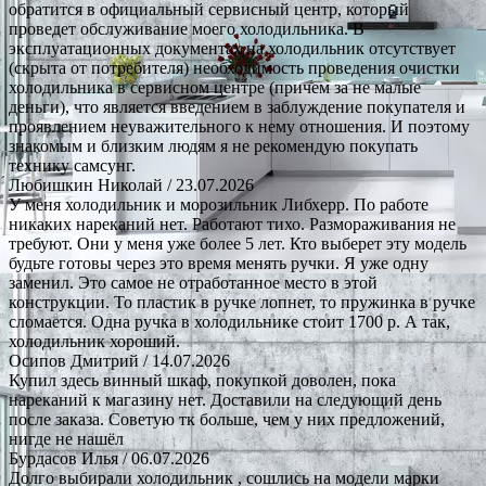
обратится в официальный сервисный центр, который
проведет обслуживание моего холодильника. В
эксплуатационных документах на холодильник отсутствует
(скрыта от потребителя) необходимость проведения очистки
холодильника в сервисном центре (причем за не малые
деньги), что является введением в заблуждение покупателя и
проявлением неуважительного к нему отношения. И поэтому
знакомым и близким людям я не рекомендую покупать
технику самсунг.
Любишкин Николай
/ 23.07.2026
У меня холодильник и морозильник Либхерр. По работе
никаких нареканий нет. Работают тихо. Размораживания не
требуют. Они у меня уже более 5 лет. Кто выберет эту модель
будьте готовы через это время менять ручки. Я уже одну
заменил. Это самое не отработанное место в этой
конструкции. То пластик в ручке лопнет, то пружинка в ручке
сломается. Одна ручка в холодильнике стоит 1700 р. А так,
холодильник хороший.
Осипов Дмитрий
/ 14.07.2026
Купил здесь винный шкаф, покупкой доволен, пока
нареканий к магазину нет. Доставили на следующий день
после заказа. Советую тк больше, чем у них предложений,
нигде не нашёл
Бурдасов Илья
/ 06.07.2026
Долго выбирали холодильник , сошлись на модели марки