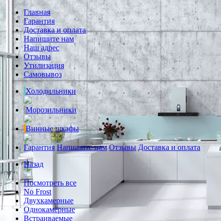
Главная
Гарантия
Доставка и оплата
Напишите нам
Наш адрес
Отзывы
Утилизация
Самовывоз
Холодильники
Морозильники
Винные шкафы
Гарантия
Напишите нам
Отзывы
Доставка и оплата
Назад
Посмотреть все
No Frost
Двухкамерные
Однокамерные
Встраиваемые