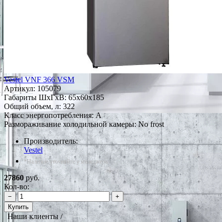
Vestel VNF 366 VSM
Артикул:
105079
Габариты ШxГxВ: 65x60x185
Общий объем, л: 322
Класс энергопотребления: A
Размораживание холодильной камеры: No frost
Производитель:
Vestel
*Наличие уточняйте у менеджера
27860
руб.
Кол-во:
−
+
Купить
Наши клиенты /