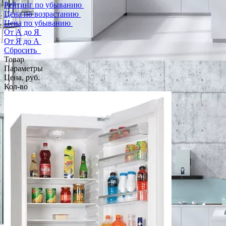
Рейтинг по убыванию
Цена по возрастанию
Цена по убыванию
От А до Я
От Я до А
Сбросить
Товар
Параметры
Цена, руб.
Кол-во