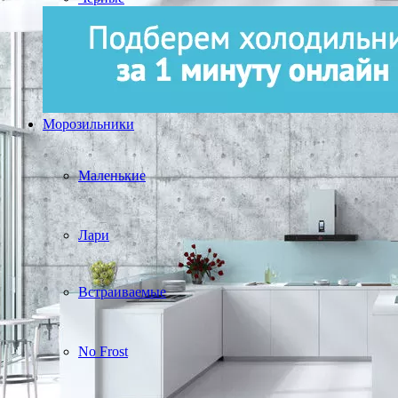
Морозильники
Маленькие
Лари
Встраиваемые
No Frost