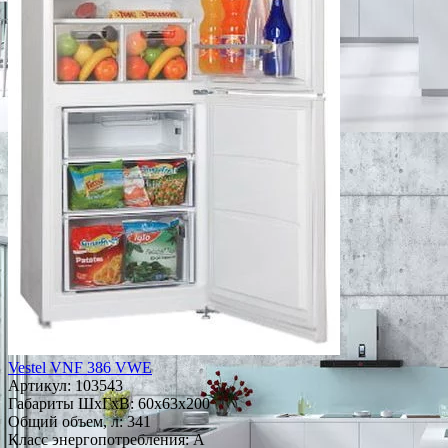
Vestel VNF 386 VWE
Артикул:
103543
Габариты ШxГxВ: 60x63x200
Общий объем, л: 341
Класс энергопотребления: A