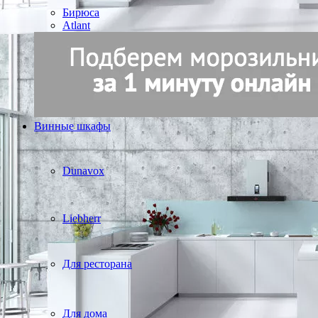
Бирюса
Atlant
Винные шкафы
Dunavox
Liebherr
Для ресторана
Для дома