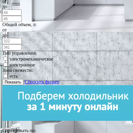
от
до
Общий объем, л:
от
до
Тип управления:
электромеханическое
электронное
Зона свежести:
есть
Сбросить фильтр
Показать
Сортировать по: