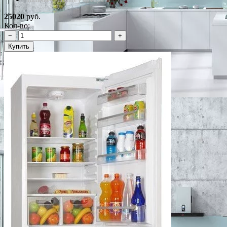
*Наличие уточняйте у менеджера
25020
руб.
Кол-во:
−
+
Купить