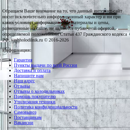
Обращаем Ваше внимание на то, что данный интернет-сайт
носит исключительно информационный характер и ни при
каких условиях информационные материалы и цены,
размещенные на сайте, не являются публичной офертой,
определяемой положениями Статьи 437 Гражданского кодекса
РФ. vashholodilnik.ru © 2016-2026
Информация:
Гарантия
Пункты выдачи по всей России
Доставка и оплата
Напишите нам
Наш адрес
Отзывы
Отзывы о холодильниках
Помощь покупателю
Утилизация техники
Политика конфиденциальности
Самовывоз
Поставщикам
Вакансии