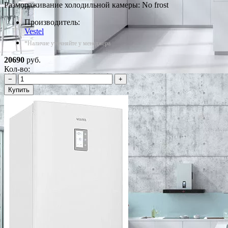
Размораживание холодильной камеры: No frost
Производитель:
Vestel
*Наличие уточняйте у менеджера
20690
руб.
Кол-во:
−
+
Купить