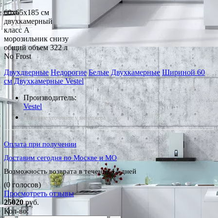
60x65x185 см
двухкамерный
класс A
морозильник снизу
общий объем 322 л
No Frost
Двухдверные
Недорогие
Белые
Двухкамерные
Шириной 60
см
Двухкамерные Vestel
Производитель:
Vestel
*Наличие уточняйте у менеджера
Оплата при получении
Доставим сегодня по Москве и МО
Возможность возврата в течение 14 дней
(0 голосов)
Просмотреть отзывы
25020
руб.
Кол-во: