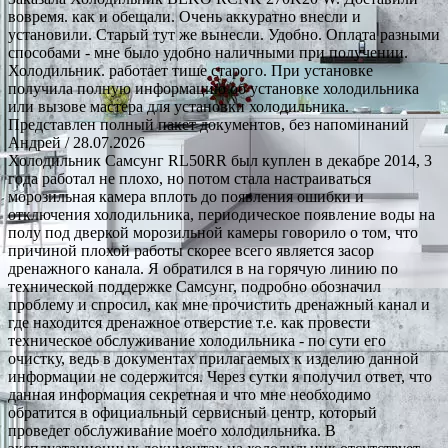
вовремя. как и обещали. Очень аккуратно внесли и
установили. Старый тут же вынесли. Удобно. Оплата разными
способами - мне было удобно наличными при получении.
Холодильник. работает тише старого. При установке
получила полную информацию об установке холодильника
или вызове мастера для установки холодильника.
Представлен полный пакет документов, без напоминаний
Андрей
/ 28.07.2026
Холодильник Самсунг RL50RR был куплен в декабре 2014, 3
года работал не плохо, но потом стала настраиваться
морозильная камера вплоть до появления ошибки и
отключения холодильника, периодическое появление воды на
полу под дверкой морозильной камеры говорило о том, что
причиной плохой работы скорее всего является засор
дренажного канала. Я обратился в на горячую линию по
технической поддержке Самсунг, подробно обозначил
проблему и спросил, как мне прочистить дренажный канал и
где находится дренажное отверстие т.е. как провести
техническое обслуживание холодильника - по сути его
очистку, ведь в документах прилагаемых к изделию данной
информации не содержится. Через сутки я получил ответ, что
данная информация секретная и что мне необходимо
обратится в официальный сервисный центр, который
проведет обслуживание моего холодильника. В