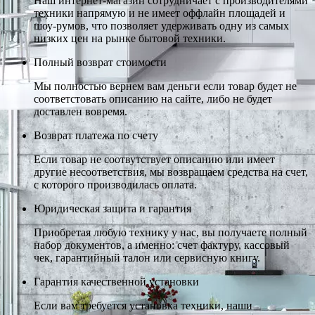
Наш интернет-магазин сотрудничает с производителями
техники напрямую и не имеет оффлайн площадей и
шоу-румов, что позволяет удерживать одну из самых
низких цен на рынке бытовой техники.
Полный возврат стоимости
Мы полностью вернем вам деньги если товар будет не
соответстовать описанию на сайте, либо не будет
доставлен вовремя.
Возврат платежа по счету
Если товар не соотвутствует описанию или имеет
другие несоответствия, мы возвращаем средства на счет,
с которого производилась оплата.
Юридическая защита и гарантия
Приобретая любую технику у нас, вы получаете полный
набор документов, а именно: счет фактуру, кассовый
чек, гарантийный талон или сервисную книгу.
Гарантия качественной установки
Если вам требуется установка техники, наши