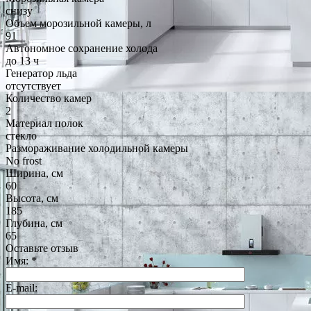
снизу
Объем морозильной камеры, л
91
Автономное сохранение холода
до 13 ч
Генератор льда
отсутствует
Количество камер
2
Материал полок
стекло
Размораживание холодильной камеры
No frost
Ширина, см
60
Высота, см
185
Глубина, см
65
Оставьте отзыв
Имя:
*
E-mail: