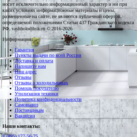
носит исключительно информационный характер и ни при
каких условиях информационные материалы и цены,
размещенные на сайте, не являются публичной офертой,
определяемой положениями Статьи 437 Гражданского кодекса
РФ. vashholodilnik.ru © 2016-2026
Информация:
Гарантия
Пункты выдачи по всей России
Доставка и оплата
Напишите нам
Наш адрес
Отзывы
Отзывы о холодильниках
Помощь покупателю
Утилизация техники
Политика конфиденциальности
Самовывоз
Поставщикам
Вакансии
Наши контакты:
8 (495) 177-56-75