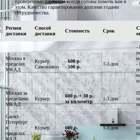
проверенные партнеры всегда готовы помочь вам в
этом. Качество гарантированно долгими годами
сотрудничества.
Регион
Способ
С
Стоимость
Срок
доставки
доставки
о
-
п
Москва в
н
Курьер
-
600 р.
пределах
1-3 дня
-
Самовывоз
-
100 р.
МКАД
п
н
и
Москва за
П
600 р. + 30 р.
пределами
Курьер
1-3 дня
п
за километр
МКАД
н
Санкт-
Петербург
П
в
Курьер
600 р.
1-3 дня
п
пределах
н
КАД