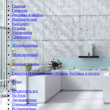
Главная
Гарантия
Доставка и оплата
Напишите нам
Наш адрес
Отзывы
Утилизация
Самовывоз
Холодильники
Морозильники
Винные шкафы
Гарантия
Напишите нам
Отзывы
Доставка и оплата
Назад
Посмотреть все
No Frost
Двухкамерные
Однокамерные
Встраиваемые