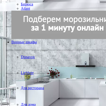
Бирюса
Atlant
Винные шкафы
Dunavox
Liebherr
Для ресторана
Для дома