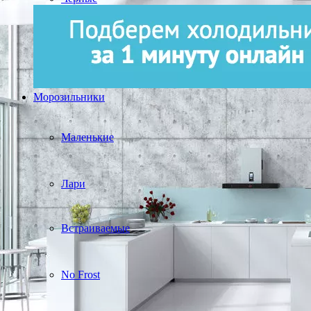
Морозильники
Маленькие
Лари
Встраиваемые
No Frost