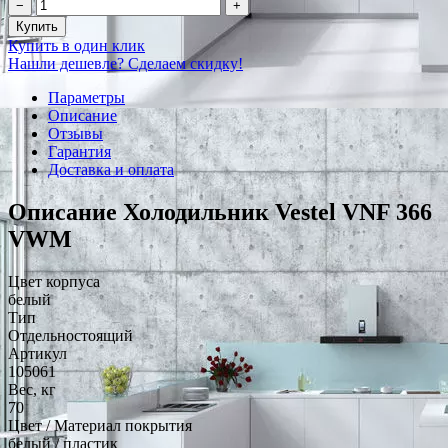
−
+
Купить
Купить в один клик
Нашли дешевле? Сделаем скидку!
Параметры
Описание
Отзывы
Гарантия
Доставка и оплата
Описание Холодильник Vestel VNF 366
VWM
Цвет корпуса
белый
Тип
Отдельностоящий
Артикул
105061
Вес, кг
70
Цвет / Материал покрытия
белый / пластик