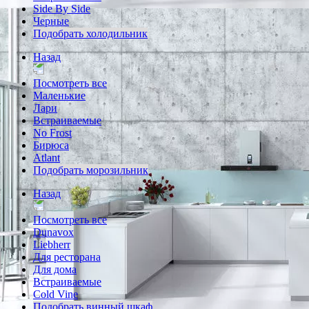
Side By Side
Черные
Подобрать холодильник
Назад
Посмотреть все
Маленькие
Лари
Встраиваемые
No Frost
Бирюса
Atlant
Подобрать морозильник
Назад
Посмотреть все
Dunavox
Liebherr
Для ресторана
Для дома
Встраиваемые
Cold Vine
Подобрать винный шкаф