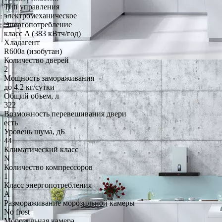
Тип управления
электромеханическое
Энергопотребление
класс A (383 кВтч/год)
Хладагент
R600a (изобутан)
Количество дверей
2
Мощность замораживания
до 4.2 кг/cутки
Общий объем, л
322
Возможность перевешивания двери
есть
Уровень шума, дБ
44
Климатический класс
N
Количество компрессоров
1
Класс энергопотребления
A
Размораживание морозильной камеры
No frost
Морозильная камера