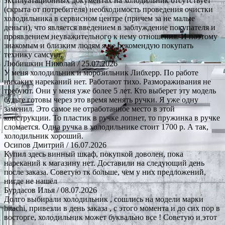
эксплуатационных документах на холодильник отсутствует
(скрыта от потребителя) необходимость проведения очистки
холодильника в сервисном центре (причем за не малые
деньги), что является введением в заблуждение покупателя и
проявлением неуважительного к нему отношения. И поэтому
знакомым и близким людям я не рекомендую покупать
технику самсунг.
Любишкин Николай
/ 25.07.2026
У меня холодильник и морозильник Либхерр. По работе
никаких нареканий нет. Работают тихо. Размораживания не
требуют. Они у меня уже более 5 лет. Кто выберет эту модель
будьте готовы через это время менять ручки. Я уже одну
заменил. Это самое не отработанное место в этой
конструкции. То пластик в ручке лопнет, то пружинка в ручке
сломается. Одна ручка в холодильнике стоит 1700 р. А так,
холодильник хороший.
Осипов Дмитрий
/ 16.07.2026
Купил здесь винный шкаф, покупкой доволен, пока
нареканий к магазину нет. Доставили на следующий день
после заказа. Советую тк больше, чем у них предложений,
нигде не нашёл
Бурдасов Илья
/ 08.07.2026
Долго выбирали холодильник , сошлись на модели марки
hitachi, привезли в день заказа , с этого момента и до сих пор в
восторге, холодильник может буквально все ! Советую и этот