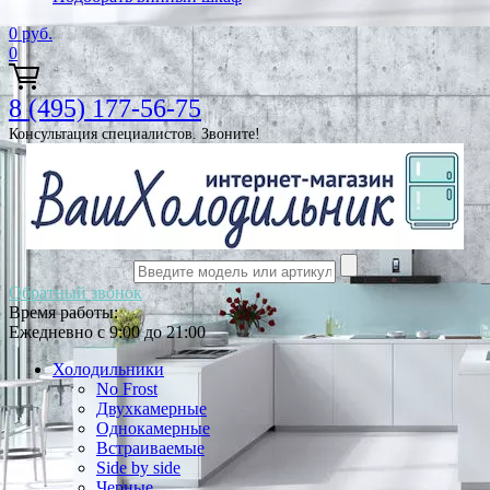
0
руб.
0
8 (495) 177-56-75
Консультация специалистов. Звоните!
Обратный звонок
Время работы:
Ежедневно с 9:00 до 21:00
Холодильники
No Frost
Двухкамерные
Однокамерные
Встраиваемые
Side by side
Черные