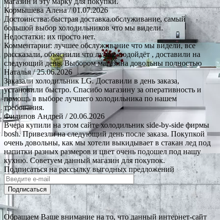
магазин и эту марку для покупки.
Кормышева Алена
/ 01.07.2026
Достоинства: быстрая доставка.обслуживание, самый
большой выбор холодильников что мы видели.
Недостатки: их просто нет.
Комментарии: лучшее обслуживание что мы видели, все
рассказали, объяснили что лучше подойдёт , доставили на
следующий день. Выбором магазина довольны полностью
Наталья
/ 25.06.2026
Заказали холодильник LG. Доставили в день заказа,
установили быстро. Спасибо магазину за оперативность и
помощь в выборе лучшего холодильника по нашем
требования.
Филипов Андрей
/ 20.06.2026
Вчера купили на этом сайте холодильник side-by-side фирмы
bosh. Привезли на следующий день после заказа. Покупкой
очень довольны, как мы хотели выкидывает в стакан лед под
напитки разных размеров и цвет очень подошел под нашу
кухню. Советуем данный магазин для покупок.
Подписаться на рассылку выгодных предложений
Подписаться
Обращаем Ваше внимание на то, что данный интернет-сайт