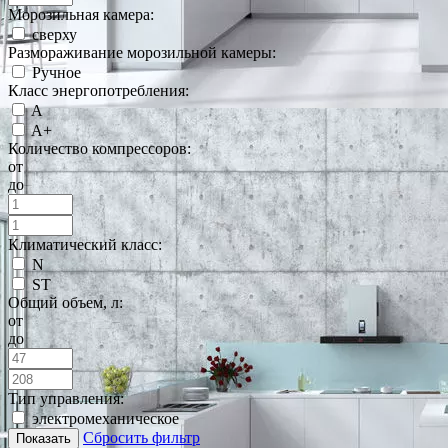
Морозильная камера:
сверху
Размораживание морозильной камеры:
Ручное
Класс энергопотребления:
A
A+
Количество компрессоров:
от
до
Климатический класс:
N
ST
Общий объем, л:
от
до
Тип управления:
электромеханическое
Сбросить фильтр
Показать