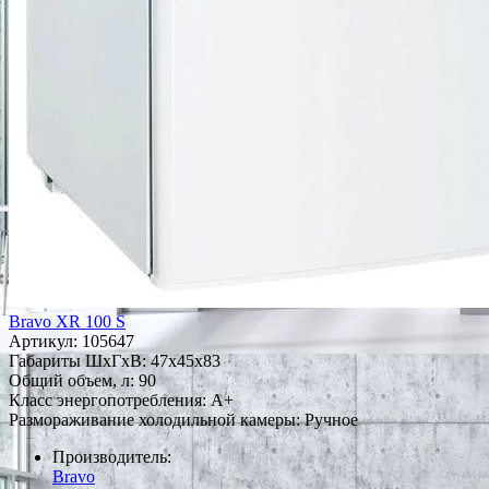
Bravo XR 100 S
Артикул:
105647
Габариты ШxГxВ: 47x45x83
Общий объем, л: 90
Класс энергопотребления: A+
Размораживание холодильной камеры: Ручное
Производитель:
Bravo