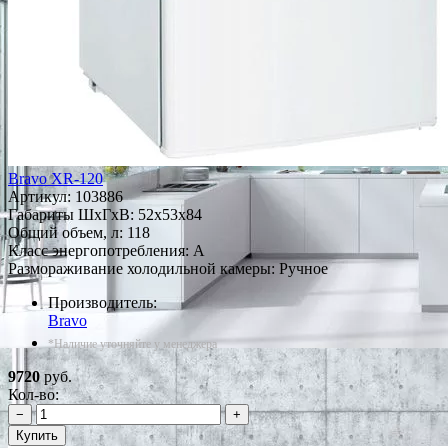
Bravo XR-120
Артикул:
103886
Габариты ШxГxВ: 52x53x84
Общий объем, л: 118
Класс энергопотребления: A
Размораживание холодильной камеры: Ручное
Производитель:
Bravo
*Наличие уточняйте у менеджера
9720
руб.
Кол-во:
−
+
Купить