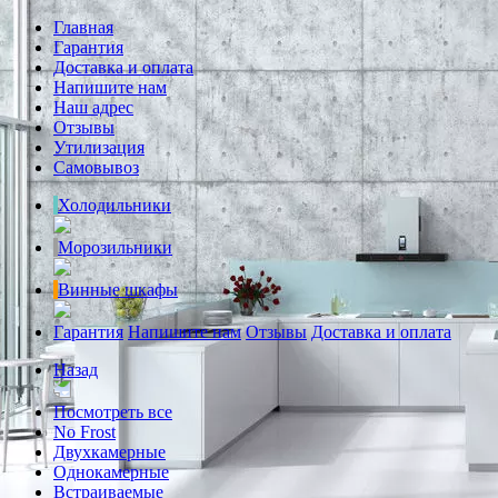
Главная
Гарантия
Доставка и оплата
Напишите нам
Наш адрес
Отзывы
Утилизация
Самовывоз
Холодильники
Морозильники
Винные шкафы
Гарантия
Напишите нам
Отзывы
Доставка и оплата
Назад
Посмотреть все
No Frost
Двухкамерные
Однокамерные
Встраиваемые