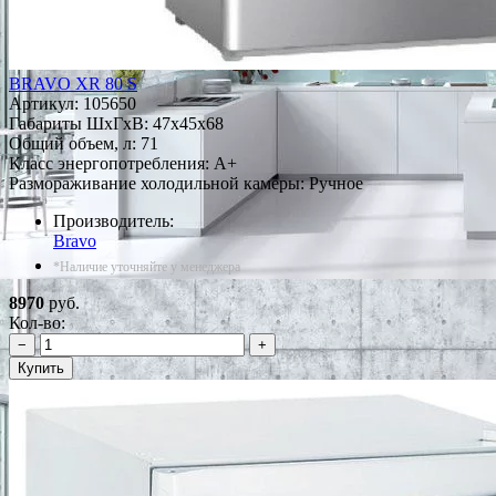
BRAVO XR 80 S
Артикул:
105650
Габариты ШxГxВ: 47x45x68
Общий объем, л: 71
Класс энергопотребления: A+
Размораживание холодильной камеры: Ручное
Производитель:
Bravo
*Наличие уточняйте у менеджера
8970
руб.
Кол-во:
−
+
Купить