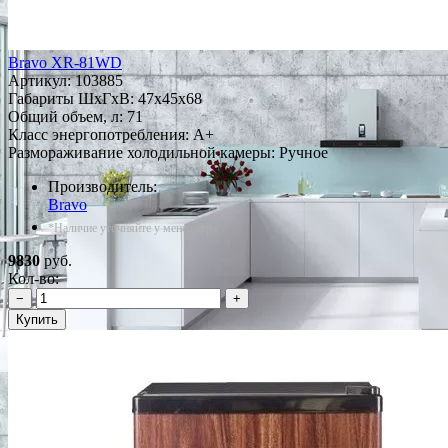
Bravo XR-81WD
Артикул:
103885
Габариты ШxГxВ: 47x45x68
Общий объем, л: 71
Класс энергопотребления: A+
Размораживание холодильной камеры: Ручное
Производитель:
Bravo
*Наличие уточняйте у менеджера
9830
руб.
Кол-во:
−
+
Купить