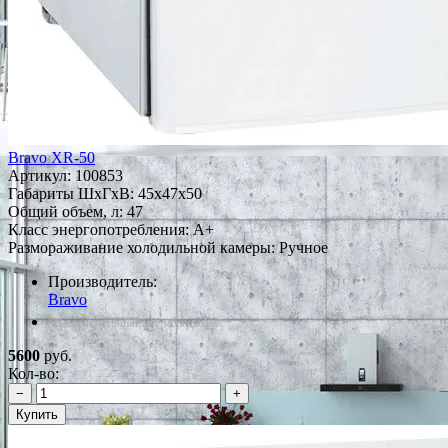
Bravo XR-50
Артикул:
100853
Габариты ШxГxВ: 45x47x50
Общий объем, л: 47
Класс энергопотребления: A+
Размораживание холодильной камеры: Ручное
Производитель:
Bravo
*Наличие уточняйте у менеджера
5600
руб.
Кол-во:
−
+
Купить