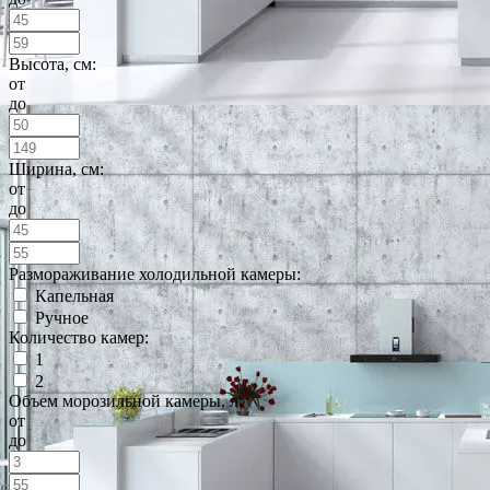
Высота, см:
от
до
Ширина, см:
от
до
Размораживание холодильной камеры:
Капельная
Ручное
Количество камер:
1
2
Объем морозильной камеры, л:
от
до