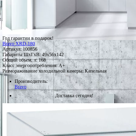
Год гарантии в подарок!
Bravo XRD-180
Артикул:
100856
Габариты ШxГxВ: 49x56x142
Общий объем, л: 168
Класс энергопотребления: A+
Размораживание холодильной камеры: Капельная
Производитель:
Bravo
Доставка сегодня!