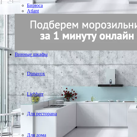
Бирюса
Atlant
Винные шкафы
Dunavox
Liebherr
Для ресторана
Для дома