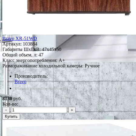
Bravo XR-51WD
Артикул:
103884
Габариты ШxГxВ: 47x45x50
Общий объем, л: 47
Класс энергопотребления: A+
Размораживание холодильной камеры: Ручное
Производитель:
Bravo
*Наличие уточняйте у менеджера
8130
руб.
Кол-во:
−
+
Купить