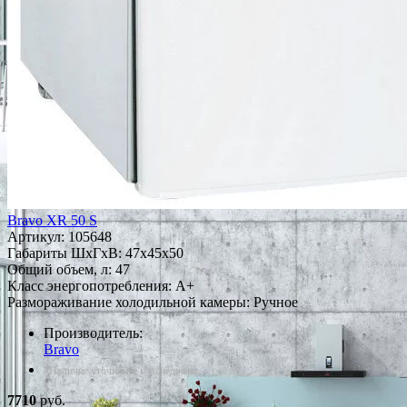
Bravo XR 50 S
Артикул:
105648
Габариты ШxГxВ: 47x45x50
Общий объем, л: 47
Класс энергопотребления: A+
Размораживание холодильной камеры: Ручное
Производитель:
Bravo
*Наличие уточняйте у менеджера
7710
руб.