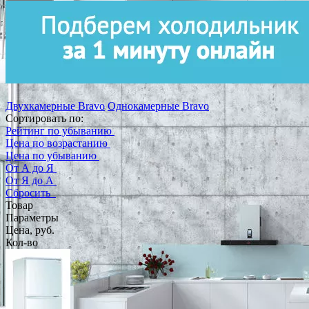
Двухкамерные Bravo
Однокамерные Bravo
Сортировать по:
Рейтинг по убыванию
Цена по возрастанию
Цена по убыванию
От А до Я
От Я до А
Сбросить
Товар
Параметры
Цена, руб.
Кол-во