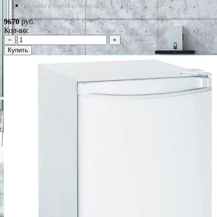
*Наличие уточняйте у менеджера
9670
руб.
Кол-во:
−
+
Купить