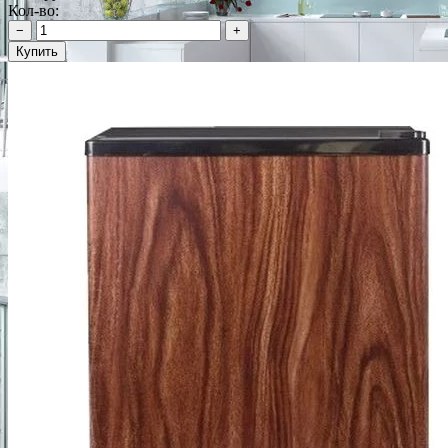
Кол-во:
−
+
Купить