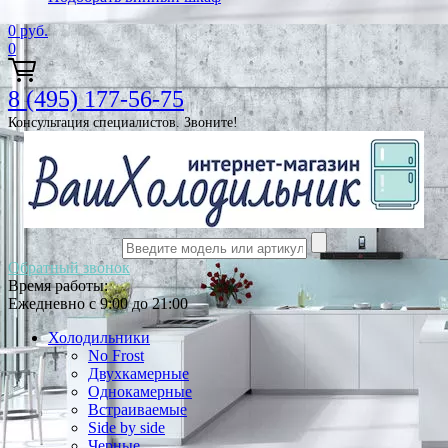
0
руб.
0
8 (495) 177-56-75
Консультация специалистов. Звоните!
Обратный звонок
Время работы:
Ежедневно с 9:00 до 21:00
Холодильники
No Frost
Двухкамерные
Однокамерные
Встраиваемые
Side by side
Черные