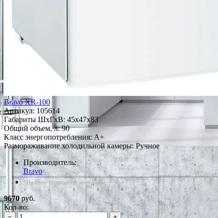
Bravo XR-100
Артикул:
105614
Габариты ШxГxВ: 45x47x83
Общий объем, л: 90
Класс энергопотребления: A+
Размораживание холодильной камеры: Ручное
Производитель:
Bravo
*Наличие уточняйте у менеджера
9670
руб.
Кол-во:
−
+