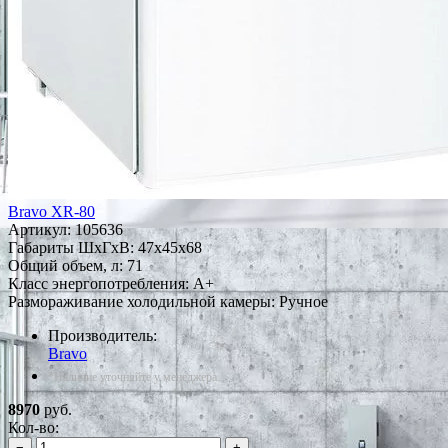
Bravo XR-80
Артикул:
105636
Габариты ШxГxВ: 47x45x68
Общий объем, л: 71
Класс энергопотребления: A+
Размораживание холодильной камеры: Ручное
Производитель:
Bravo
*Наличие уточняйте у менеджера
8970
руб.
Кол-во:
−
+