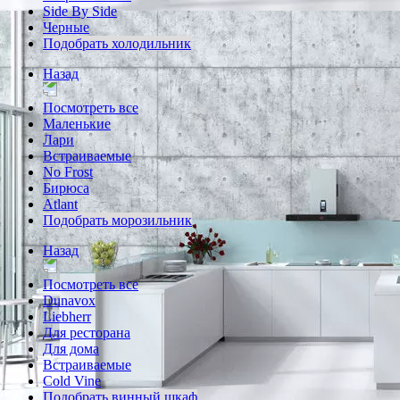
Side By Side
Черные
Подобрать холодильник
Назад
Посмотреть все
Маленькие
Лари
Встраиваемые
No Frost
Бирюса
Atlant
Подобрать морозильник
Назад
Посмотреть все
Dunavox
Liebherr
Для ресторана
Для дома
Встраиваемые
Cold Vine
Подобрать винный шкаф