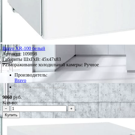
Bravo XR-100 белый
Артикул:
109898
Габариты ШxГxВ: 45x47x83
Размораживание холодильной камеры: Ручное
Производитель:
Bravo
*Наличие уточняйте у менеджера
9060
руб.
Кол-во:
−
+
Купить