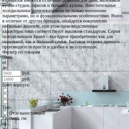
вариантов имеются отличные решения для дачи, маленькой
кухни-студии, офисов и больших кухонь. Вместительные
холодильники привлекательны не только внешними
параметрами, но и функциональными особенностями. Bravo,
в отличие от других брендов, обойдется покупателю
несколько дешевле, при этом производственные
характеристики соответствуют высоким стандартам. Серия
холодильников Браво – выгодное приобретение как для
маленькой, так и большой семьи. Бытовая техника данного
производителя проста и удобна в эксплуатации.
Фильтр по товарам
Цена
от
до
руб.
руб.
Цвет корпуса:
Тип:
Отдельностоящий
Глубина, см:
от
до