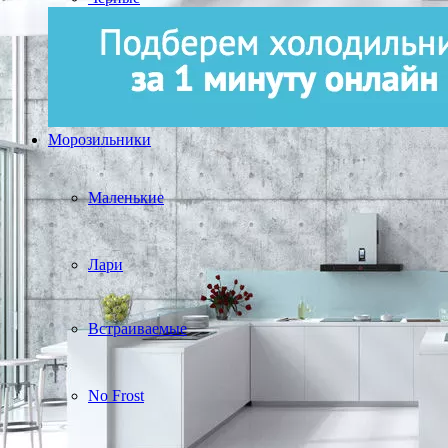
Морозильники
Маленькие
Лари
Встраиваемые
No Frost