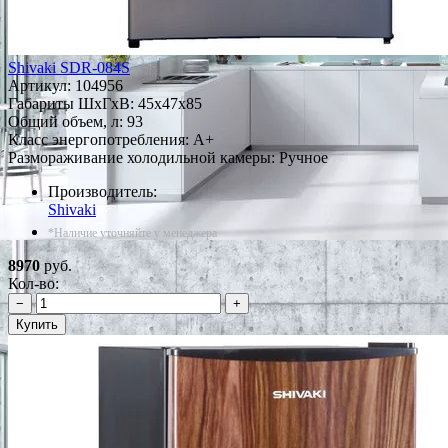
Shivaki SDR-084S
Артикул:
104956
Габариты ШxГxВ: 45x47x85
Общий объем, л: 93
Класс энергопотребления: A+
Размораживание холодильной камеры: Ручное
Производитель:
Shivaki
*Наличие уточняйте у менеджера
8970
руб.
Кол-во:
−
+
Купить