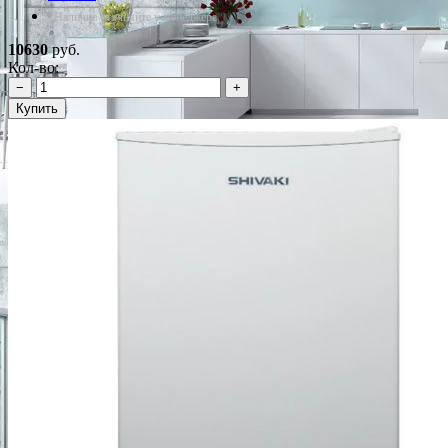
*Наличие уточняйте у менеджера
10630
руб.
Кол-во:
−
+
Купить