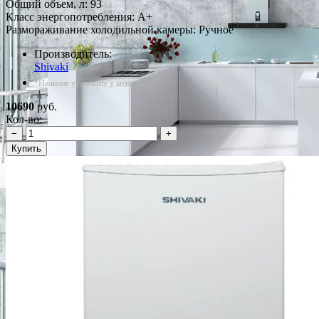
Общий объем, л: 93
Класс энергопотребления: A+
Размораживание холодильной камеры: Ручное
Производитель:
Shivaki
*Наличие уточняйте у менеджера
10690
руб.
Кол-во:
−
+
Купить