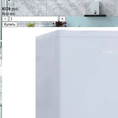
*Наличие уточняйте у менеджера
8570
руб.
Кол-во:
−
+
Купить