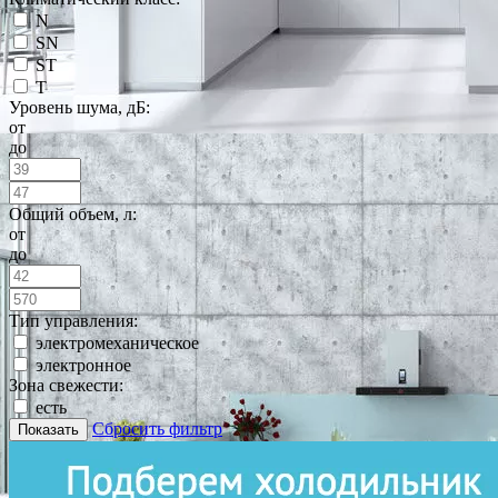
N
SN
ST
T
Уровень шума, дБ:
от
до
Общий объем, л:
от
до
Тип управления:
электромеханическое
электронное
Зона свежести:
есть
Сбросить фильтр
Показать