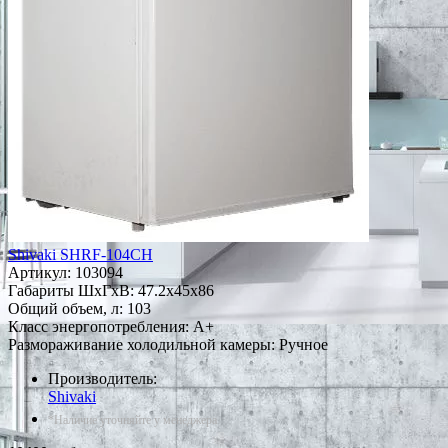
Shivaki SHRF-104CH
Артикул:
103094
Габариты ШxГxВ: 47.2x45x86
Общий объем, л: 103
Класс энергопотребления: A+
Размораживание холодильной камеры: Ручное
Производитель:
Shivaki
*Наличие уточняйте у менеджера