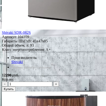
Shivaki SDR-082S
Артикул:
104359
Габариты ШxГxВ: 45x47x85
Общий объем, л: 93
Класс энергопотребления: A+
Производитель:
Shivaki
*Наличие уточняйте у менеджера
12290
руб.
Кол-во:
−
+
Купить