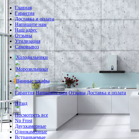
Главная
Гарантия
Доставка и оплата
Напишите нам
Наш адрес
Отзывы
Утилизация
Самовывоз
Холодильники
Морозильники
Винные шкафы
Гарантия
Напишите нам
Отзывы
Доставка и оплата
Назад
Посмотреть все
No Frost
Двухкамерные
Однокамерные
Встраиваемые