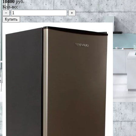
10400
руб.
Кол-во:
−
+
Купить