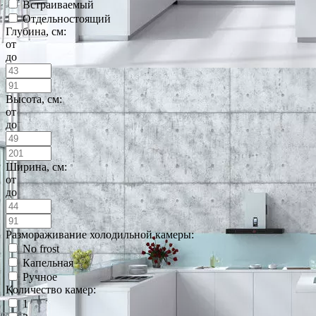
Встраиваемый
Отдельностоящий
Глубина, см:
от
до
Высота, см:
от
до
Ширина, см:
от
до
Размораживание холодильной камеры:
No frost
Капельная
Ручное
Количество камер:
1