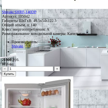
Shivaki SHRF-140DP
Артикул:
105042
Габариты ШxГxВ: 49.5x54x122.5
Общий объем, л: 140
Класс энергопотребления: A
Размораживание холодильной камеры: Капельная
Производитель:
Shivaki
*Наличие уточняйте у менеджера
21900
руб.
Кол-во:
−
+
Купить