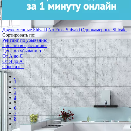
Двухкамерные Shivaki
No Frost Shivaki
Однокамерные Shivaki
Сортировать по:
Рейтинг по убыванию
Цена по возрастанию
Цена по убыванию
От А до Я
От Я до А
Сбросить
1
...
3
4
5
6
7
8