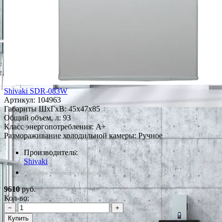
Shivaki SDR-083W
Артикул:
104963
Габариты ШxГxВ: 45x47x85
Общий объем, л: 93
Класс энергопотребления: A+
Размораживание холодильной камеры: Ручное
Производитель:
Shivaki
*Наличие уточняйте у менеджера
9610
руб.
Кол-во:
−
+
Купить