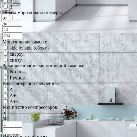
2
3
Объем морозильной камеры, л:
от
до
Морозильная камера:
side by side (сбоку)
сверху
снизу
Размораживание морозильной камеры:
No frost
Ручное
Класс энергопотребления:
A
A+
A++
Количество компрессоров:
от
до
Климатический класс: