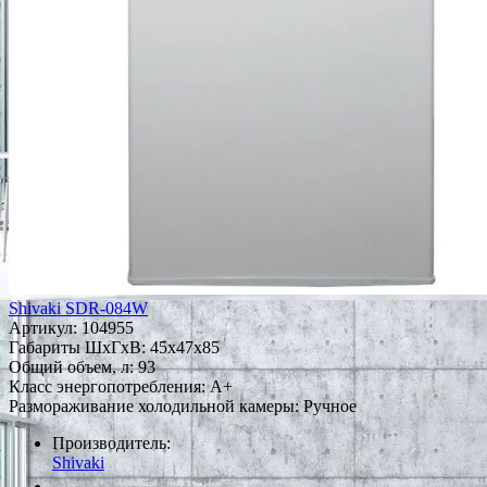
Shivaki SDR-084W
Артикул:
104955
Габариты ШxГxВ: 45x47x85
Общий объем, л: 93
Класс энергопотребления: A+
Размораживание холодильной камеры: Ручное
Производитель:
Shivaki