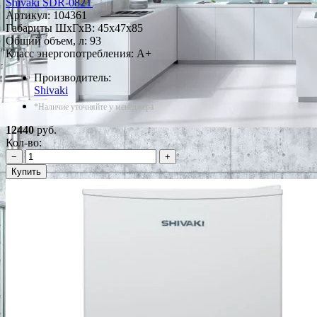
Shivaki SDR-082T
Артикул:
104361
Габариты ШxГxВ: 45x47x85
Общий объем, л: 93
Класс энергопотребления: A+
Производитель:
Shivaki
*Наличие уточняйте у менеджера
12440
руб.
Кол-во:
−
+
Купить