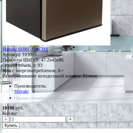
Shivaki SHRF-104CHS
Артикул:
103095
Габариты ШxГxВ: 47.2x45x86
Общий объем, л: 93
Класс энергопотребления: A+
Размораживание холодильной камеры: Ручное
Производитель:
Shivaki
*Наличие уточняйте у менеджера
10190
руб.
Кол-во:
−
+
Купить