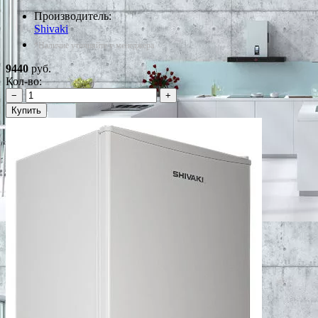
Производитель:
Shivaki
*Наличие уточняйте у менеджера
9440
руб.
Кол-во:
−
+
Купить