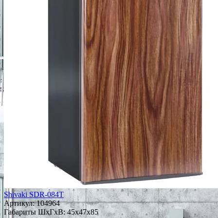
Shivaki SDR-084T
Артикул:
104964
Габариты ШxГxВ: 45x47x85