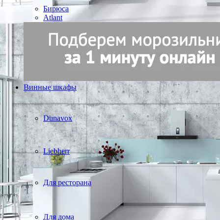
Бирюса
Atlant
Винные шкафы
Dunavox
Liebherr
Для ресторана
Для дома