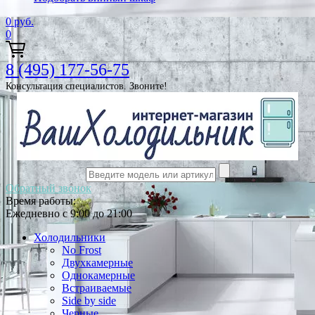
0
руб.
0
8 (495) 177-56-75
Консультация специалистов. Звоните!
Обратный звонок
Время работы:
Ежедневно с 9:00 до 21:00
Холодильники
No Frost
Двухкамерные
Однокамерные
Встраиваемые
Side by side
Черные