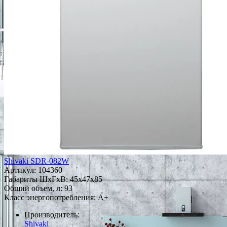
Shivaki SDR-082W
Артикул:
104360
Габариты ШxГxВ: 45x47x85
Общий объем, л: 93
Класс энергопотребления: A+
Производитель:
Shivaki