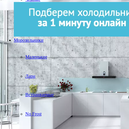
Морозильники
Маленькие
Лари
Встраиваемые
No Frost