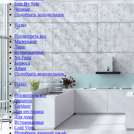
Side By Side
Черные
Подобрать холодильник
Назад
Посмотреть все
Маленькие
Лари
Встраиваемые
No Frost
Бирюса
Atlant
Подобрать морозильник
Назад
Посмотреть все
Dunavox
Liebherr
Для ресторана
Для дома
Встраиваемые
Cold Vine
Подобрать винный шкаф