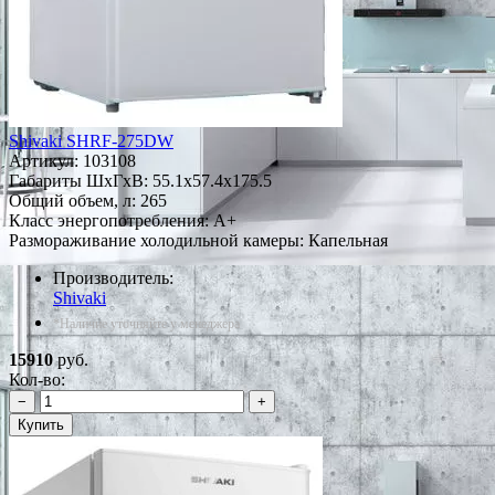
Shivaki SHRF-275DW
Артикул:
103108
Габариты ШxГxВ: 55.1x57.4x175.5
Общий объем, л: 265
Класс энергопотребления: A+
Размораживание холодильной камеры: Капельная
Производитель:
Shivaki
*Наличие уточняйте у менеджера
15910
руб.
Кол-во:
−
+
Купить