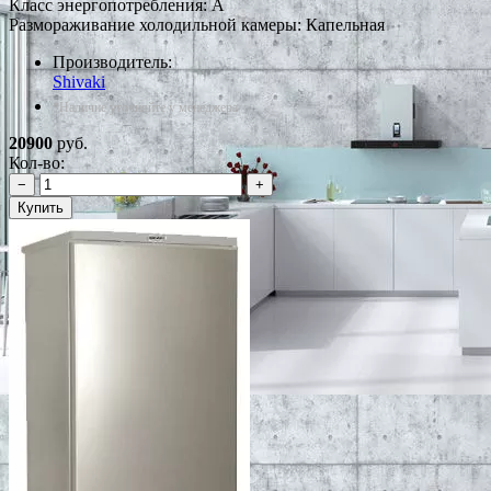
Класс энергопотребления: A
Размораживание холодильной камеры: Капельная
Производитель:
Shivaki
*Наличие уточняйте у менеджера
20900
руб.
Кол-во:
−
+
Купить