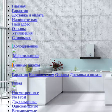
Главная
Гарантия
Доставка и оплата
Напишите нам
Наш адрес
Отзывы
Утилизация
Самовывоз
Холодильники
Морозильники
Винные шкафы
Гарантия
Напишите нам
Отзывы
Доставка и оплата
Назад
Посмотреть все
No Frost
Двухкамерные
Однокамерные
Встраиваемые