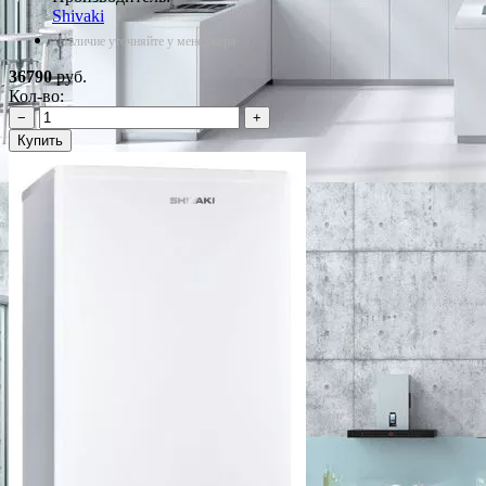
Shivaki
*Наличие уточняйте у менеджера
36790
руб.
Кол-во:
−
+
Купить