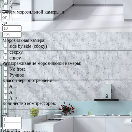
2
3
Объем морозильной камеры, л:
от
до
Морозильная камера:
side by side (сбоку)
сверху
снизу
Размораживание морозильной камеры:
No frost
Ручное
Класс энергопотребления:
A
A+
A++
Количество компрессоров:
от
до
Климатический класс: