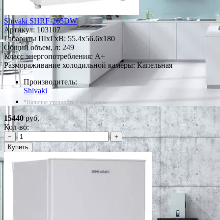
Shivaki SHRF-265DW
Артикул:
103107
Габариты ШxГxВ: 55.4x56.6x180
Общий объем, л: 249
Класс энергопотребления: A+
Размораживание холодильной камеры: Капельная
Производитель:
Shivaki
*Наличие уточняйте у менеджера
15440
руб.
Кол-во:
−
+
Купить