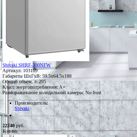
Shivaki SHRF-300NFW
Артикул:
103109
Габариты ШxГxВ: 59.5x64.5x188
Общий объем, л: 295
Класс энергопотребления: A+
Размораживание холодильной камеры: No frost
Производитель:
Shivaki
*Наличие уточняйте у менеджера
22240
руб.
Кол-во: