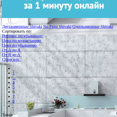
Двухкамерные Shivaki
No Frost Shivaki
Однокамерные Shivaki
Сортировать по:
Рейтинг по убыванию
Цена по возрастанию
Цена по убыванию
От А до Я
От Я до А
Сбросить
1
...
4
5
6
7
8
Товар