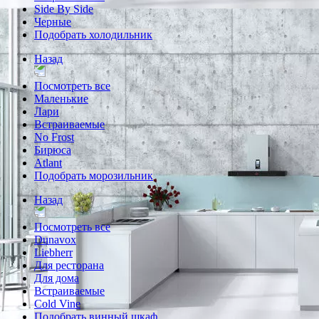
Side By Side
Черные
Подобрать холодильник
Назад
Посмотреть все
Маленькие
Лари
Встраиваемые
No Frost
Бирюса
Atlant
Подобрать морозильник
Назад
Посмотреть все
Dunavox
Liebherr
Для ресторана
Для дома
Встраиваемые
Cold Vine
Подобрать винный шкаф