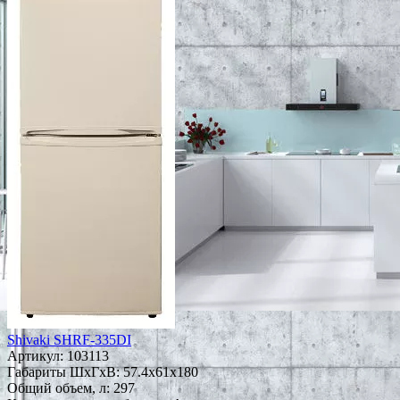
Shivaki SHRF-335DI
Артикул:
103113
Габариты ШxГxВ: 57.4x61x180
Общий объем, л: 297