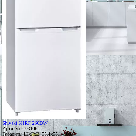
Shivaki SHRF-260DW
Артикул:
103106
Габариты ШxГxВ: 55.4x55.1x168.7