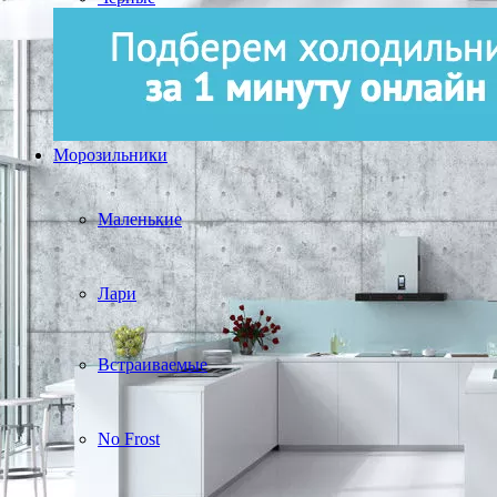
Морозильники
Маленькие
Лари
Встраиваемые
No Frost