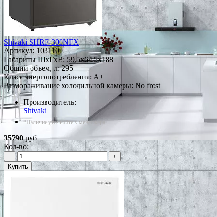
Shivaki SHRF-300NFХ
Артикул:
103110
Габариты ШxГxВ: 59.5x64.5x188
Общий объем, л: 295
Класс энергопотребления: A+
Размораживание холодильной камеры: No frost
Производитель:
Shivaki
*Наличие уточняйте у менеджера
35790
руб.
Кол-во:
−
+
Купить