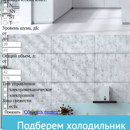
N
SN
ST
T
Уровень шума, дБ:
от
до
Общий объем, л:
от
до
Тип управления:
электромеханическое
электронное
Зона свежести:
есть
Сбросить фильтр
Показать