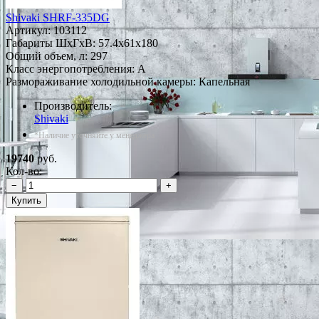
Shivaki SHRF-335DG
Артикул:
103112
Габариты ШxГxВ: 57.4x61x180
Общий объем, л: 297
Класс энергопотребления: A
Размораживание холодильной камеры: Капельная
Производитель:
Shivaki
*Наличие уточняйте у менеджера
19740
руб.
Кол-во:
−
+
Купить