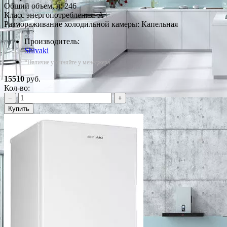
Общий объем, л: 246
Класс энергопотребления: A+
Размораживание холодильной камеры: Капельная
Производитель:
Shivaki
*Наличие уточняйте у менеджера
15510
руб.
Кол-во:
−
+
Купить