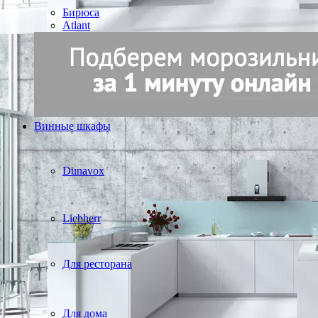
Бирюса
Atlant
Винные шкафы
Dunavox
Liebherr
Для ресторана
Для дома