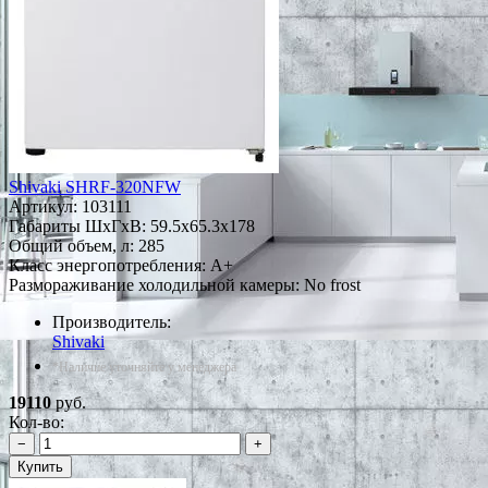
Shivaki SHRF-320NFW
Артикул:
103111
Габариты ШxГxВ: 59.5x65.3x178
Общий объем, л: 285
Класс энергопотребления: A+
Размораживание холодильной камеры: No frost
Производитель:
Shivaki
*Наличие уточняйте у менеджера
19110
руб.
Кол-во:
−
+
Купить