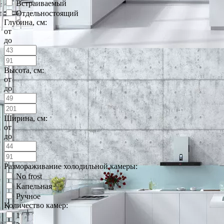
Встраиваемый
Отдельностоящий
Глубина, см:
от
до
Высота, см:
от
до
Ширина, см:
от
до
Размораживание холодильной камеры:
No frost
Капельная
Ручное
Количество камер:
1