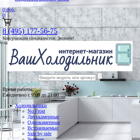
0
руб.
0
8 (495) 177-56-75
Консультация специалистов. Звоните!
Обратный звонок
Время работы:
Ежедневно с 9:00 до 21:00
Холодильники
No Frost
Двухкамерные
Однокамерные
Встраиваемые
Side by side
Черные