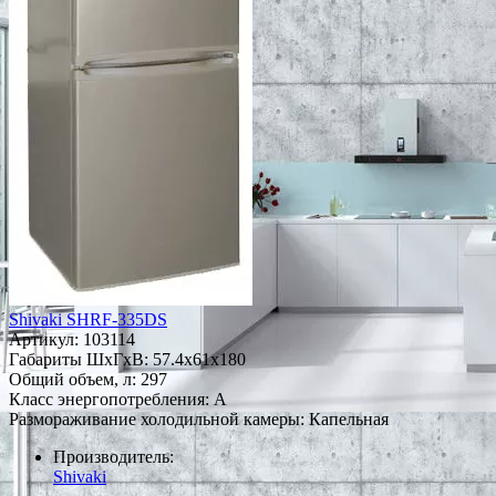
Shivaki SHRF-335DS
Артикул:
103114
Габариты ШxГxВ: 57.4x61x180
Общий объем, л: 297
Класс энергопотребления: A
Размораживание холодильной камеры: Капельная
Производитель:
Shivaki