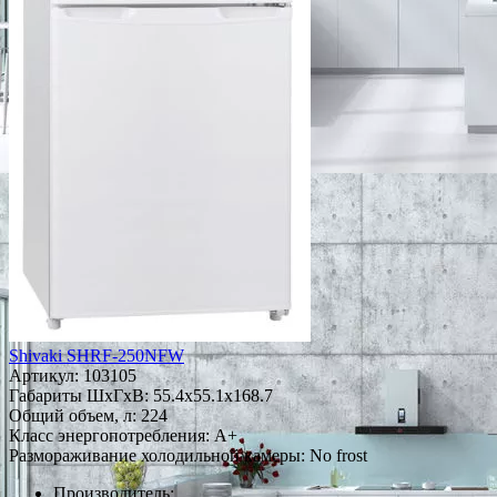
Shivaki SHRF-250NFW
Артикул:
103105
Габариты ШxГxВ: 55.4x55.1x168.7
Общий объем, л: 224
Класс энергопотребления: A+
Размораживание холодильной камеры: No frost
Производитель: