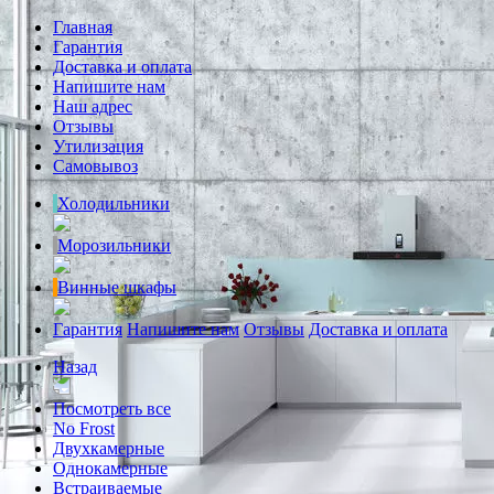
Главная
Гарантия
Доставка и оплата
Напишите нам
Наш адрес
Отзывы
Утилизация
Самовывоз
Холодильники
Морозильники
Винные шкафы
Гарантия
Напишите нам
Отзывы
Доставка и оплата
Назад
Посмотреть все
No Frost
Двухкамерные
Однокамерные
Встраиваемые