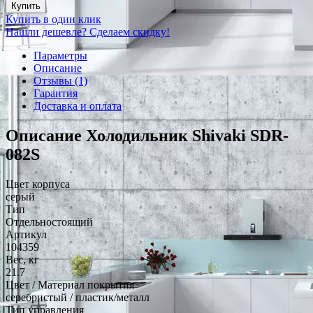
Купить
Купить в один клик
Нашли дешевле? Сделаем скидку!
Параметры
Описание
Отзывы (1)
Гарантия
Доставка и оплата
Описание Холодильник Shivaki SDR-
082S
Цвет корпуса
серый
Тип
Отдельностоящий
Артикул
104359
Вес, кг
21.7
Цвет / Материал покрытия
серебристый / пластик/металл
Тип управления