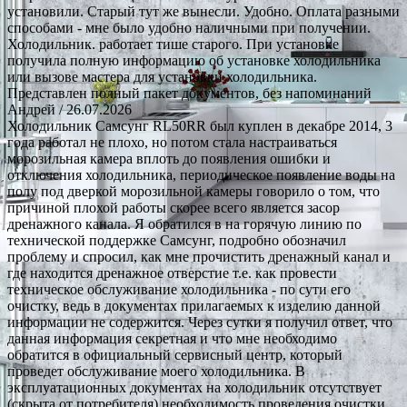
установили. Старый тут же вынесли. Удобно. Оплата разными
способами - мне было удобно наличными при получении.
Холодильник. работает тише старого. При установке
получила полную информацию об установке холодильника
или вызове мастера для установки холодильника.
Представлен полный пакет документов, без напоминаний
Андрей
/ 26.07.2026
Холодильник Самсунг RL50RR был куплен в декабре 2014, 3
года работал не плохо, но потом стала настраиваться
морозильная камера вплоть до появления ошибки и
отключения холодильника, периодическое появление воды на
полу под дверкой морозильной камеры говорило о том, что
причиной плохой работы скорее всего является засор
дренажного канала. Я обратился в на горячую линию по
технической поддержке Самсунг, подробно обозначил
проблему и спросил, как мне прочистить дренажный канал и
где находится дренажное отверстие т.е. как провести
техническое обслуживание холодильника - по сути его
очистку, ведь в документах прилагаемых к изделию данной
информации не содержится. Через сутки я получил ответ, что
данная информация секретная и что мне необходимо
обратится в официальный сервисный центр, который
проведет обслуживание моего холодильника. В
эксплуатационных документах на холодильник отсутствует
(скрыта от потребителя) необходимость проведения очистки