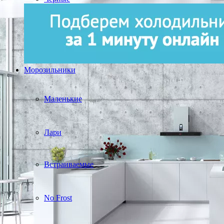
Морозильники
Маленькие
Лари
Встраиваемые
No Frost