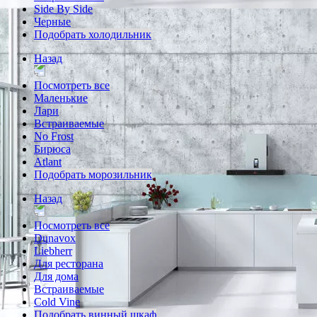
Side By Side
Черные
Подобрать холодильник
Назад
Посмотреть все
Маленькие
Лари
Встраиваемые
No Frost
Бирюса
Atlant
Подобрать морозильник
Назад
Посмотреть все
Dunavox
Liebherr
Для ресторана
Для дома
Встраиваемые
Cold Vine
Подобрать винный шкаф