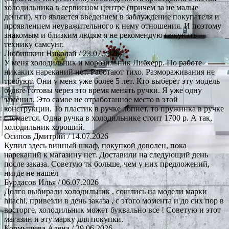
холодильника в сервисном центре (причем за не малые
деньги), что является введением в заблуждение покупателя и
проявлением неуважительного к нему отношения. И поэтому
знакомым и близким людям я не рекомендую покупать
технику самсунг.
Любишкин Николай
/ 23.07.2026
У меня холодильник и морозильник Либхерр. По работе
никаких нареканий нет. Работают тихо. Размораживания не
требуют. Они у меня уже более 5 лет. Кто выберет эту модель
будьте готовы через это время менять ручки. Я уже одну
заменил. Это самое не отработанное место в этой
конструкции. То пластик в ручке лопнет, то пружинка в ручке
сломается. Одна ручка в холодильнике стоит 1700 р. А так,
холодильник хороший.
Осипов Дмитрий
/ 14.07.2026
Купил здесь винный шкаф, покупкой доволен, пока
нареканий к магазину нет. Доставили на следующий день
после заказа. Советую тк больше, чем у них предложений,
нигде не нашёл
Бурдасов Илья
/ 06.07.2026
Долго выбирали холодильник , сошлись на модели марки
hitachi, привезли в день заказа , с этого момента и до сих пор в
восторге, холодильник может буквально все ! Советую и этот
магазин и эту марку для покупки.
Кормышева Алена
/ 29.06.2026