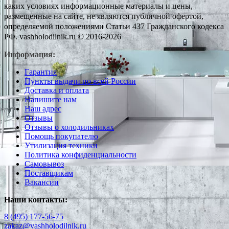
каких условиях информационные материалы и цены,
размещенные на сайте, не являются публичной офертой,
определяемой положениями Статьи 437 Гражданского кодекса
РФ. vashholodilnik.ru © 2016-2026
Информация:
Гарантия
Пункты выдачи по всей России
Доставка и оплата
Напишите нам
Наш адрес
Отзывы
Отзывы о холодильниках
Помощь покупателю
Утилизация техники
Политика конфиденциальности
Самовывоз
Поставщикам
Вакансии
Наши контакты:
8 (495) 177-56-75
zakaz@vashholodilnik.ru