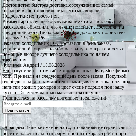
Достоинства: быстрая доставка.обслуживание, самый
большой выбор холодильников что мы видели.
Недостатки: их просто нет.
Комментарии: лучшее обслуживание что мы видели, все
рассказали, объяснили что лучше подойдёт , доставили на
следующий день. Выбором магазина довольны полностью
Наталья
/ 23.06.2026
Заказали холодильник LG. Доставили в день заказа,
установили быстро. Спасибо магазину за оперативность и
помощь в выборе лучшего холодильника по нашем
требования.
Филипов Андрей
/ 18.06.2026
Вчера купили на этом сайте холодильник side-by-side фирмы
bosh. Привезли на следующий день после заказа. Покупкой
очень довольны, как мы хотели выкидывает в стакан лед под
напитки разных размеров и цвет очень подошел под нашу
кухню. Советуем данный магазин для покупок.
Подписаться на рассылку выгодных предложений
Подписаться
Обращаем Ваше внимание на то, что данный интернет-сайт
носит исключительно информационный характер и ни при