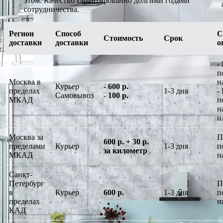
этом. Качество гарантированно долгими годами
сотрудничества.
Регион
Способ
С
Стоимость
Срок
доставки
доставки
о
-
п
Москва в
н
Курьер
-
600 р.
пределах
1-3 дня
-
Самовывоз
-
100 р.
МКАД
п
н
и
Москва за
П
600 р. + 30 р.
пределами
Курьер
1-3 дня
п
за километр
МКАД
н
Санкт-
Петербург
П
в
Курьер
600 р.
1-3 дня
п
пределах
н
КАД