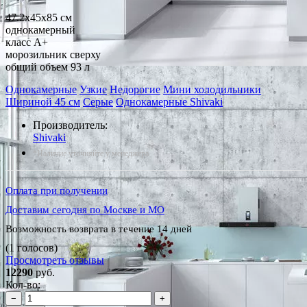
47.2x45x85 см
однокамерный
класс A+
морозильник сверху
общий объем 93 л
Однокамерные
Узкие
Недорогие
Мини холодильники
Шириной 45 см
Серые
Однокамерные Shivaki
Производитель:
Shivaki
*Наличие уточняйте у менеджера
Оплата при получении
Доставим сегодня по Москве и МО
Возможность возврата в течение 14 дней
(1 голосов)
Просмотреть отзывы
12290
руб.
Кол-во:
−
+