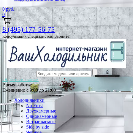
0
руб.
0
8 (495) 177-56-75
Консультация специалистов. Звоните!
Обратный звонок
Время работы:
Ежедневно с 9:00 до 21:00
Холодильники
No Frost
Двухкамерные
Однокамерные
Встраиваемые
Side by side
Черные