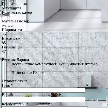
Генератор льда
отсутствует
Количество камер
1
Материал полок
металл
Ширина, см
45
Высота, см
85
Глубина, см
47
Евгения Ларина
Достоинства: Компактность Бесшумность Интерьер
Недостатки: Их нет
Оставьте отзыв
Имя:
*
E-mail:
Комментарий:
*