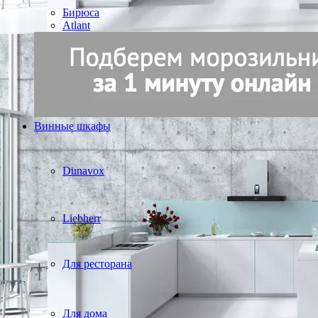
Бирюса
Atlant
Винные шкафы
Dunavox
Liebherr
Для ресторана
Для дома