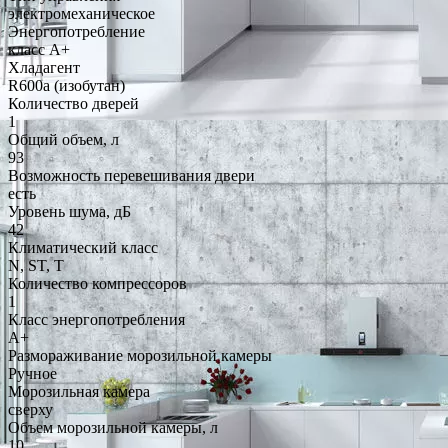
электромеханическое
Энергопотребление
класс A+
Хладагент
R600a (изобутан)
Количество дверей
1
Общий объем, л
93
Возможность перевешивания двери
есть
Уровень шума, дБ
42
Климатический класс
N, ST, T
Количество компрессоров
1
Класс энергопотребления
A+
Размораживание морозильной камеры
Ручное
Морозильная камера
сверху
Объем морозильной камеры, л
10