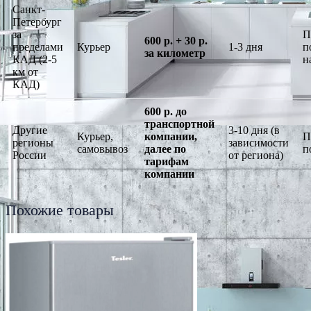
Санкт-
Петербург
за
П
600 р. + 30 р.
пределами
Курьер
1-3 дня
п
за километр
КАД (2-5
н
км от
КАД)
600 р. до
транспортной
Другие
3-10 дня (в
Курьер,
компании,
П
регионы
зависимости
самовывоз
далее по
п
России
от региона)
тарифам
компании
Похожие товары