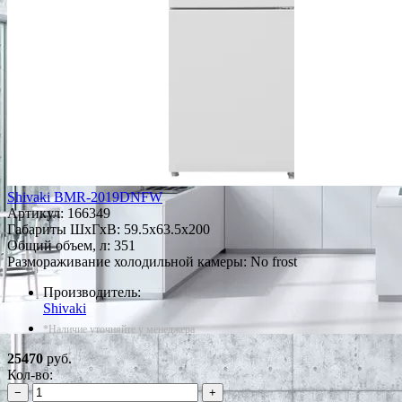
Shivaki BMR-2019DNFW
Артикул:
166349
Габариты ШxГxВ: 59.5x63.5x200
Общий объем, л: 351
Размораживание холодильной камеры: No frost
Производитель:
Shivaki
*Наличие уточняйте у менеджера
25470
руб.
Кол-во:
−
+