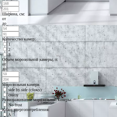
Ширина, см:
от
до
Количество камер:
1
2
3
Объем морозильной камеры, л:
от
до
Морозильная камера:
side by side (сбоку)
снизу
Размораживание морозильной камеры:
No frost
Класс энергопотребления:
A