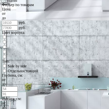
75 моделей
Фильтр по товарам
Цена
от
до
руб.
руб.
Цвет корпуса:
Тип:
Side by side
Отдельностоящий
Глубина, см:
от
до
Высота, см:
от
до