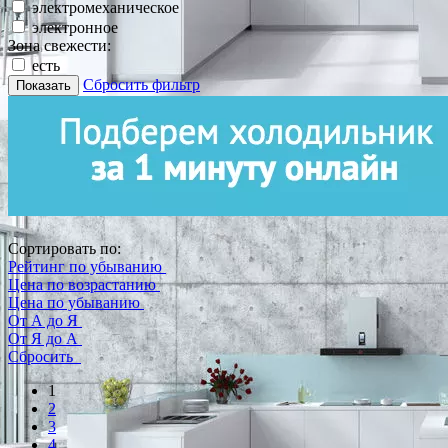
электромеханическое
электронное
Зона свежести:
есть
Сбросить фильтр
Показать
Сортировать по:
Рейтинг по убыванию
Цена по возрастанию
Цена по убыванию
От А до Я
От Я до А
Сбросить
1
2
3
4