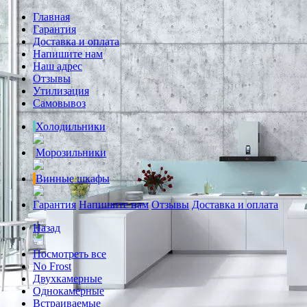
Главная
Гарантия
Доставка и оплата
Напишите нам
Наш адрес
Отзывы
Утилизация
Самовывоз
Холодильники
Морозильники
Винные шкафы
Гарантия
Напишите нам
Отзывы
Доставка и оплата
Назад
Посмотреть все
No Frost
Двухкамерные
Однокамерные
Встраиваемые