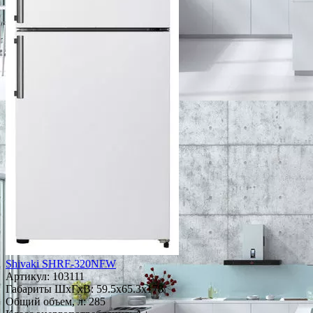
Shivaki SHRF-320NFW
Артикул:
103111
Габариты ШxГxВ: 59.5x65.3x178
Общий объем, л: 285