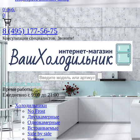
0
руб.
0
8 (495) 177-56-75
Консультация специалистов. Звоните!
Обратный звонок
Время работы:
Ежедневно с 9:00 до 21:00
Холодильники
No Frost
Двухкамерные
Однокамерные
Встраиваемые
Side by side
Черные