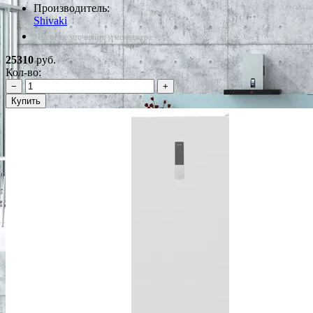
Производитель:
Shivaki
*Наличие уточняйте у менеджера
25310
руб.
Кол-во:
−
+
Купить