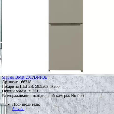
Shivaki BMR-2017DNFBE
Артикул:
166318
Габариты ШxГxВ: 59.5x63.5x200
Общий объем, л: 351
Размораживание холодильной камеры: No frost
Производитель:
Shivaki