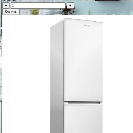
−
+
Купить