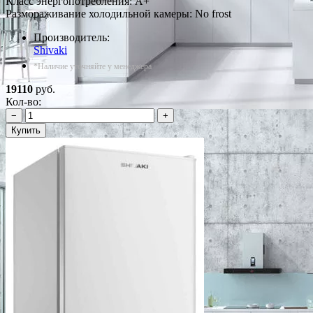
Класс энергопотребления: A+
Размораживание холодильной камеры: No frost
Производитель:
Shivaki
*Наличие уточняйте у менеджера
19110
руб.
Кол-во:
−
+
Купить