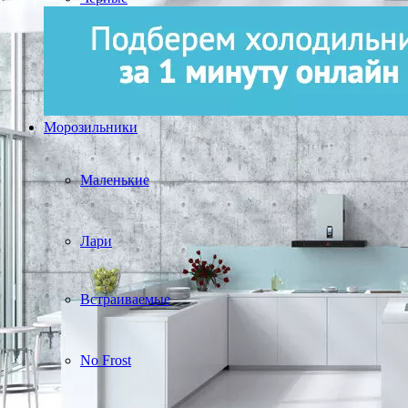
Морозильники
Маленькие
Лари
Встраиваемые
No Frost