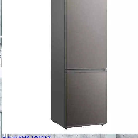
Shivaki BMR-1881NFХ