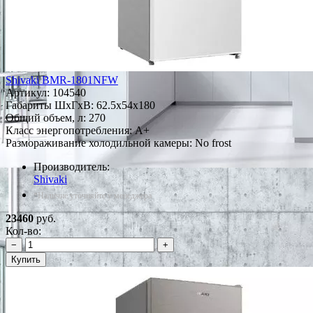
Shivaki BMR-1801NFW
Артикул:
104540
Габариты ШxГxВ: 62.5x54x180
Общий объем, л: 270
Класс энергопотребления: A+
Размораживание холодильной камеры: No frost
Производитель:
Shivaki
*Наличие уточняйте у менеджера
23460
руб.
Кол-во:
−
+
Купить