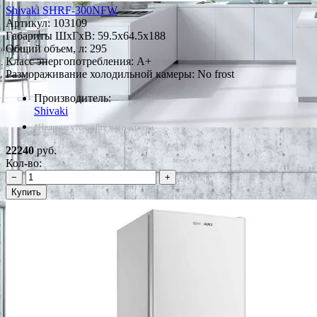
Shivaki SHRF-300NFW
Артикул:
103109
Габариты ШxГxВ: 59.5x64.5x188
Общий объем, л: 295
Класс энергопотребления: A+
Размораживание холодильной камеры: No frost
Производитель:
Shivaki
*Наличие уточняйте у менеджера
22240
руб.
Кол-во:
−
+
Купить