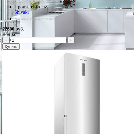
Производитель:
Shivaki
*Наличие уточняйте у менеджера
22680
руб.
Кол-во:
−
+
Купить