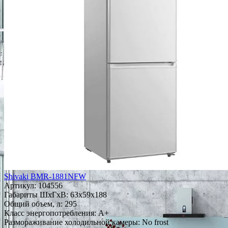
Shivaki BMR-1881NFW
Артикул:
104556
Габариты ШxГxВ: 63x59x188
Общий объем, л: 295
Класс энергопотребления: A+
Размораживание холодильной камеры: No frost