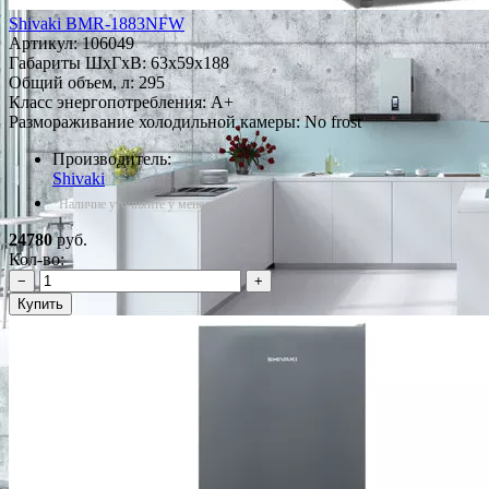
Shivaki BMR-1883NFW
Артикул:
106049
Габариты ШxГxВ: 63x59x188
Общий объем, л: 295
Класс энергопотребления: A+
Размораживание холодильной камеры: No frost
Производитель:
Shivaki
*Наличие уточняйте у менеджера
24780
руб.
Кол-во:
−
+
Купить