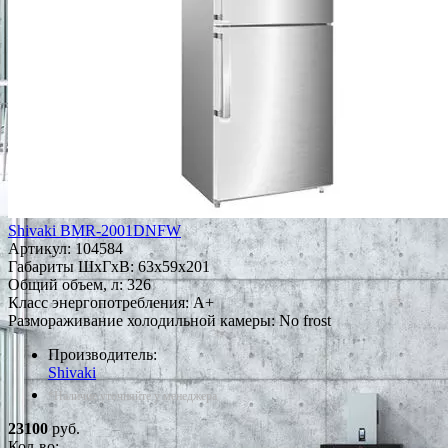
Shivaki BMR-2001DNFW
Артикул:
104584
Габариты ШxГxВ: 63x59x201
Общий объем, л: 326
Класс энергопотребления: A+
Размораживание холодильной камеры: No frost
Производитель:
Shivaki
*Наличие уточняйте у менеджера
23100
руб.
Кол-во: