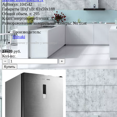
Артикул:
104542
Габариты ШxГxВ: 63x59x188
Общий объем, л: 295
Класс энергопотребления: A+
Размораживание холодильной камеры: No frost
Производитель:
Shivaki
*Наличие уточняйте у менеджера
23520
руб.
Кол-во:
−
+
Купить