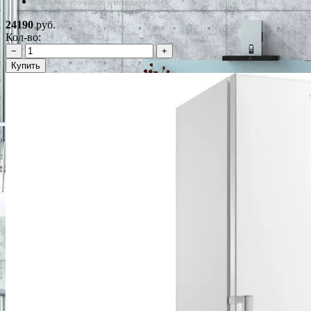
*Наличие уточняйте у менеджера
24190
руб.
Кол-во:
−
+
Купить