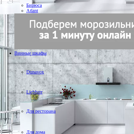
Бирюса
Atlant
Винные шкафы
Dunavox
Liebherr
Для ресторана
Для дома