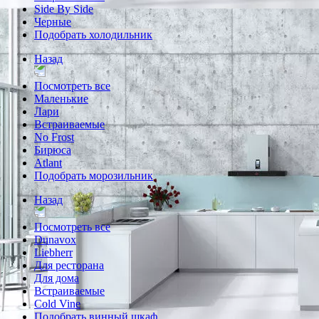
Side By Side
Черные
Подобрать холодильник
Назад
Посмотреть все
Маленькие
Лари
Встраиваемые
No Frost
Бирюса
Atlant
Подобрать морозильник
Назад
Посмотреть все
Dunavox
Liebherr
Для ресторана
Для дома
Встраиваемые
Cold Vine
Подобрать винный шкаф