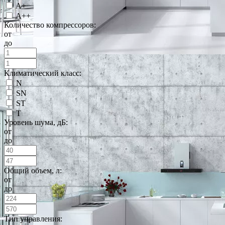
A+
A++
Количество компрессоров:
от
до
Климатический класс:
N
SN
ST
T
Уровень шума, дБ:
от
до
Общий объем, л:
от
до
Тип управления: