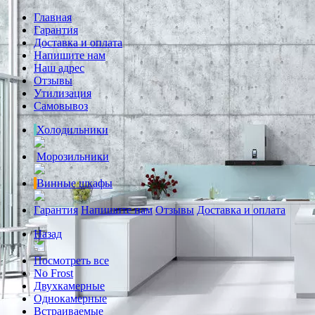
Главная
Гарантия
Доставка и оплата
Напишите нам
Наш адрес
Отзывы
Утилизация
Самовывоз
Холодильники
Морозильники
Винные шкафы
Гарантия
Напишите нам
Отзывы
Доставка и оплата
Назад
Посмотреть все
No Frost
Двухкамерные
Однокамерные
Встраиваемые