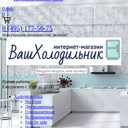
0
руб.
0
8 (495) 177-56-75
Консультация специалистов. Звоните!
Обратный звонок
Время работы:
Ежедневно с 9:00 до 21:00
Холодильники
No Frost
Двухкамерные
Однокамерные
Встраиваемые
Side by side
Черные