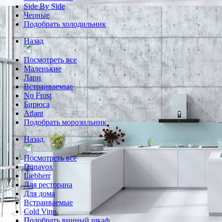
Side By Side
Черные
Подобрать холодильник
Назад
Посмотреть все
Маленькие
Лари
Встраиваемые
No Frost
Бирюса
Atlant
Подобрать морозильник
Назад
Посмотреть все
Dunavox
Liebherr
Для ресторана
Для дома
Встраиваемые
Cold Vine
Подобрать винный шкаф