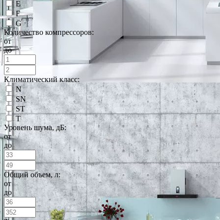
E
F
G
Количество компрессоров:
от
до
Климатический класс:
N
SN
ST
T
Уровень шума, дБ:
от
до
Общий объем, л:
от
до