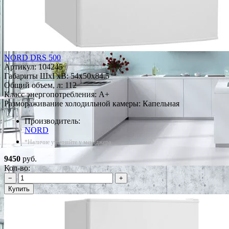
NORD DRS 500
Артикул:
104245
Габариты ШxГxВ: 54x50x84.5
Общий объем, л: 112
Класс энергопотребления: A+
Размораживание холодильной камеры: Капельная
Производитель:
NORD
*Наличие уточняйте у менеджера
9450
руб.
Кол-во:
−
+
Купить