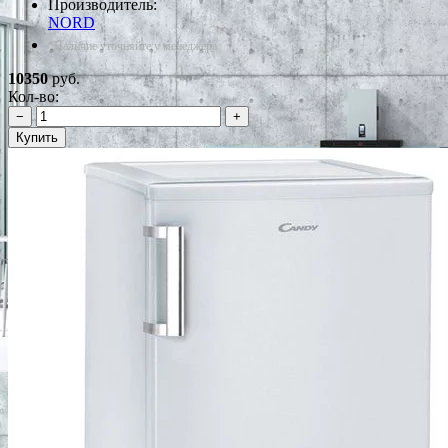
Производитель:
NORD
*Наличие уточняйте у менеджера
10350
руб.
Кол-во:
−
+
Купить