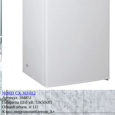
NORD CX 303-012
Артикул:
104851
Габариты ШxГxВ: 53x50x85
Общий объем, л: 111
Класс энергопотребления: A+