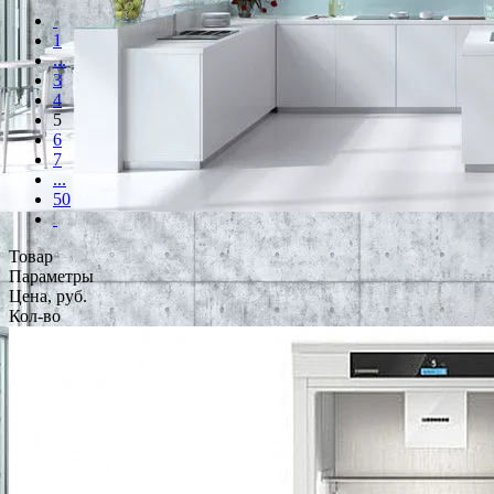
1
...
3
4
5
6
7
...
50
Товар
Параметры
Цена, руб.
Кол-во