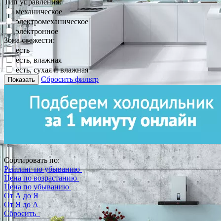
Тип управления:
механическое
электромеханическое
электронное
Зона свежести:
есть
есть, влажная
есть, сухая и влажная
Сбросить фильтр
Показать
Сортировать по:
Рейтинг по убыванию
Цена по возрастанию
Цена по убыванию
От А до Я
От Я до А
Сбросить