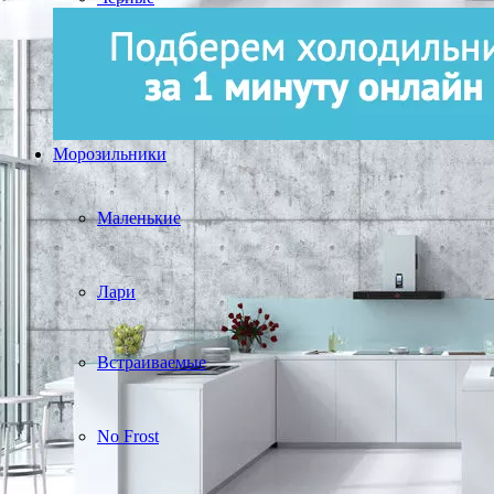
Морозильники
Маленькие
Лари
Встраиваемые
No Frost