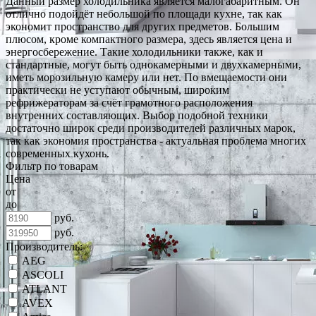
Данный размер холодильника является малогабаритным. Он
отлично подойдёт небольшой по площади кухне, так как
экономит пространство для других предметов. Большим
плюсом, кроме компактного размера, здесь является цена и
энергосбережение. Такие холодильники также, как и
стандартные, могут быть однокамерными и двухкамерными,
иметь морозильную камеру или нет. По вмещаемости они
практически не уступают обычным, широким
рефрижераторам за счёт грамотного расположения
внутренних составляющих. Выбор подобной техники
достаточно широк среди производителей различных марок,
так как экономия пространства - актуальная проблема многих
современных кухонь.
Фильтр по товарам
Цена
от
до
руб.
руб.
Производитель:
AEG
ASCOLI
ATLANT
AVEX