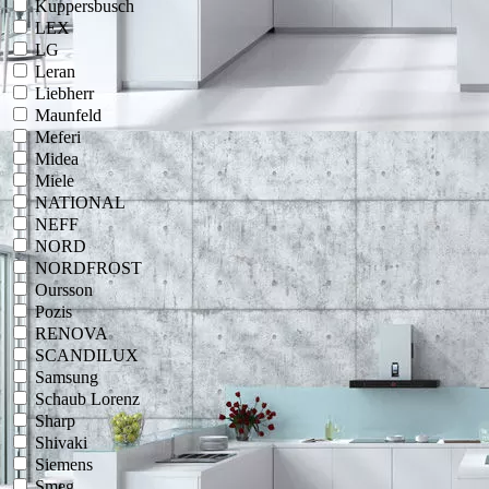
Kuppersbusch
LEX
LG
Leran
Liebherr
Maunfeld
Meferi
Midea
Miele
NATIONAL
NEFF
NORD
NORDFROST
Oursson
Pozis
RENOVA
SCANDILUX
Samsung
Schaub Lorenz
Sharp
Shivaki
Siemens
Smeg