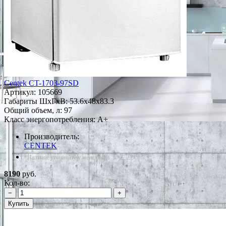
Centek CT-1703-97SD
Артикул:
105669
Габариты ШxГxВ: 53.6x48x83.3
Общий объем, л: 97
Класс энергопотребления: A+
Производитель:
CENTEK
*Наличие уточняйте у менеджера
8190
руб.
Кол-во:
−
+
Купить