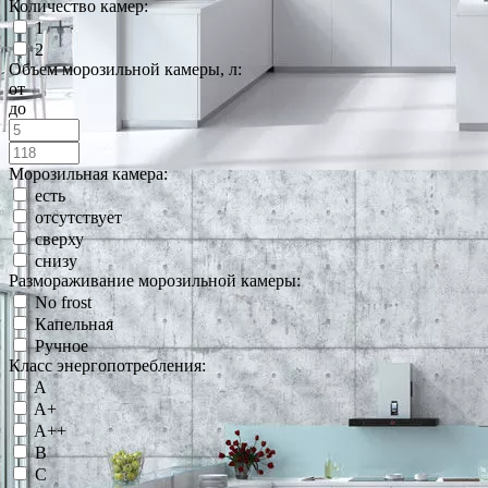
Количество камер:
1
2
Объем морозильной камеры, л:
от
до
Морозильная камера:
есть
отсутствует
сверху
снизу
Размораживание морозильной камеры:
No frost
Капельная
Ручное
Класс энергопотребления:
A
A+
A++
B
C