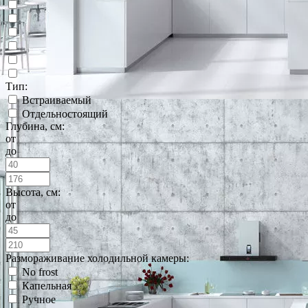
Тип:
Встраиваемый
Отдельностоящий
Глубина, см:
от
до
Высота, см:
от
до
Размораживание холодильной камеры:
No frost
Капельная
Ручное