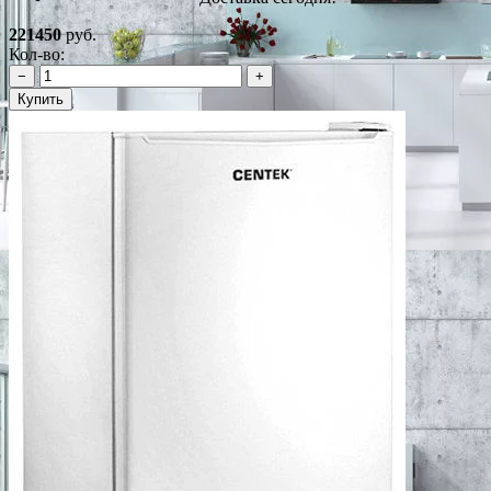
221450
руб.
Кол-во:
−
+
Купить