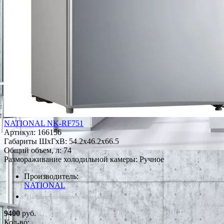
NATIONAL NK-RF751
Артикул:
166156
Габариты ШxГxВ: 54.2x46.2x66.5
Общий объем, л: 74
Размораживание холодильной камеры: Ручное
Производитель:
NATIONAL
*Наличие уточняйте у менеджера
9400
руб.
Кол-во: