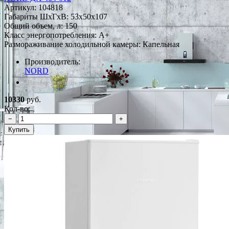
Артикул:
104818
Габариты ШxГxВ: 53x50x107
Общий объем, л: 150
Класс энергопотребления: A+
Размораживание холодильной камеры: Капельная
Производитель:
NORD
*Наличие уточняйте у менеджера
10330
руб.
Кол-во:
−
+
Купить