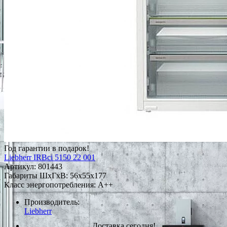
Год гарантии в подарок!
Liebherr IRBci 5150 22 001
Артикул:
801443
Габариты ШxГxВ: 56x55x177
Класс энергопотребления: A++
Производитель:
Liebherr
Доставка сегодня!