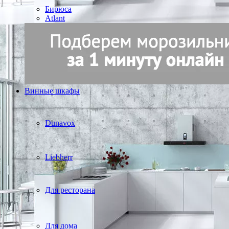
Бирюса
Atlant
Винные шкафы
Dunavox
Liebherr
Для ресторана
Для дома