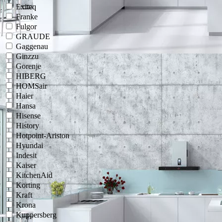
Exiteq
Franke
Fulgor
GRAUDE
Gaggenau
Ginzzu
Gorenje
HIBERG
HOMSair
Haier
Hansa
Hisense
History
Hotpoint-Ariston
Hyundai
Indesit
Kaiser
KitchenAid
Korting
Kraft
Krona
Kuppersberg