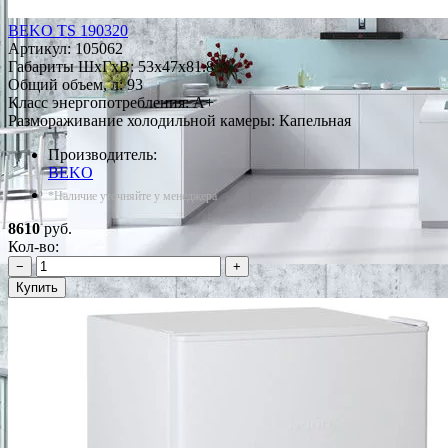
BEKO TS 190320
Артикул:
105062
Габариты ШxГxВ: 53x47x81.8
Общий объем, л: 93
Класс энергопотребления: A+
Размораживание холодильной камеры: Капельная
Производитель:
BEKO
*Наличие уточняйте у менеджера
8610
руб.
Кол-во:
−
+
Купить