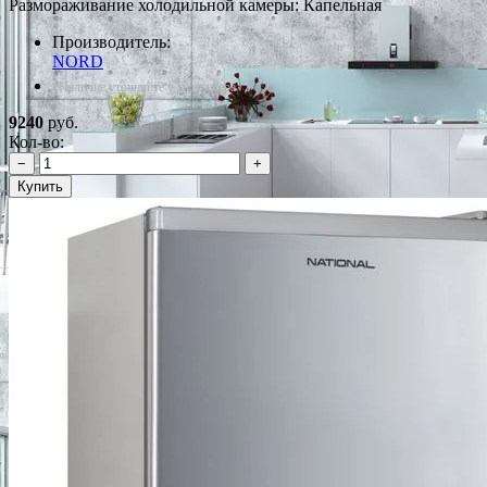
Размораживание холодильной камеры: Капельная
Производитель:
NORD
*Наличие уточняйте у менеджера
9240
руб.
Кол-во:
−
+
Купить