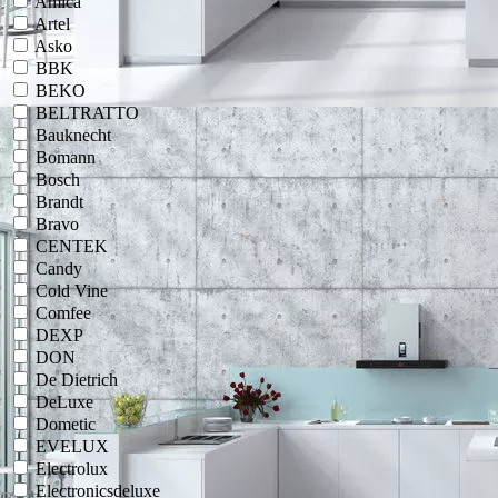
Amica
Artel
Asko
BBK
BEKO
BELTRATTO
Bauknecht
Bomann
Bosch
Brandt
Bravo
CENTEK
Candy
Cold Vine
Comfee
DEXP
DON
De Dietrich
DeLuxe
Dometic
EVELUX
Electrolux
Electronicsdeluxe