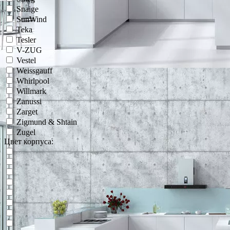
Snaige
SunWind
Teka
Tesler
V-ZUG
Vestel
Weissgauff
Whirlpool
Willmark
Zanussi
Zarget
Zigmund & Shtain
Zugel
Цвет корпуса: