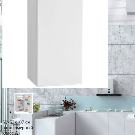
50x53x107 см
однокамерный
класс A+