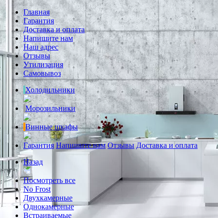
Главная
Гарантия
Доставка и оплата
Напишите нам
Наш адрес
Отзывы
Утилизация
Самовывоз
Холодильники
Морозильники
Винные шкафы
Гарантия
Напишите нам
Отзывы
Доставка и оплата
Назад
Посмотреть все
No Frost
Двухкамерные
Однокамерные
Встраиваемые