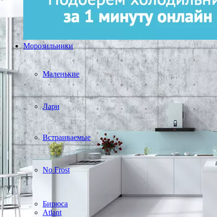
Морозильники
Маленькие
Лари
Встраиваемые
No Frost
Бирюса
Atlant