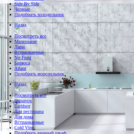
Side By Side
Черные
Подобрать холодильник
Назад
Посмотреть все
Маленькие
Лари
Встраиваемые
No Frost
Бирюса
Atlant
Подобрать морозильник
Назад
Посмотреть все
Dunavox
Liebherr
Для ресторана
Для дома
Встраиваемые
Cold Vine
Подобрать винный шкаф