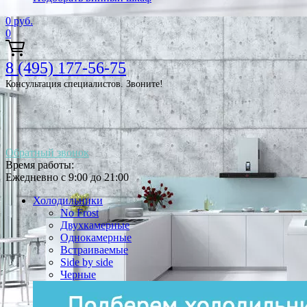
0
руб.
0
8 (495) 177-56-75
Консультация специалистов. Звоните!
Обратный звонок
Время работы:
Ежедневно с 9:00 до 21:00
Холодильники
No Frost
Двухкамерные
Однокамерные
Встраиваемые
Side by side
Черные