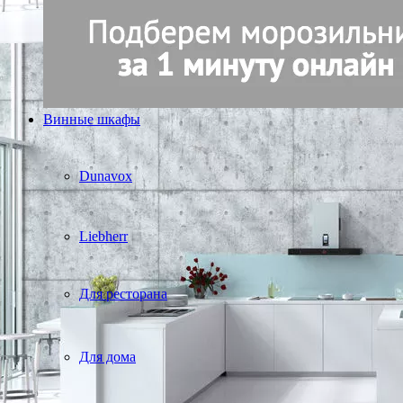
Винные шкафы
Dunavox
Liebherr
Для ресторана
Для дома