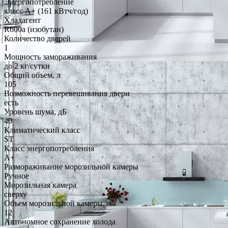
Энергопотребление
класс A+ (161 кВтч/год)
Хладагент
R600a (изобутан)
Количество дверей
1
Мощность замораживания
до 2 кг/cутки
Общий объем, л
105
Возможность перевешивания двери
есть
Уровень шума, дБ
40
Климатический класс
ST
Класс энергопотребления
A+
Размораживание морозильной камеры
Ручное
Морозильная камера
сверху
Объем морозильной камеры, л
12
Автономное сохранение холода