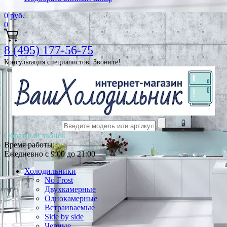
0
руб.
0
8 (495) 177-56-75
Консультация специалистов. Звоните!
Обратный звонок
Время работы:
Ежедневно с 9:00 до 21:00
Холодильники
No Frost
Двухкамерные
Однокамерные
Встраиваемые
Side by side
Черные