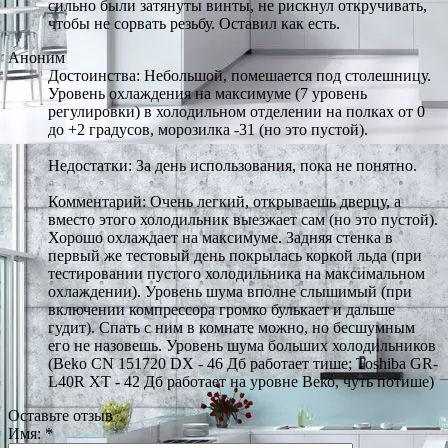
сильно были затянуты винты, не рискнул откручивать,
чтобы не сорвать резьбу. Оставил как есть.
Аноним
Достоинства: Небольшой, помешается под столешницу.
Уровень охлаждения на максимуме (7 уровень
регулировки) в холодильном отделении на полках от 0
до +2 градусов, морозилка -31 (но это пустой).
Недостатки: За день использования, пока не понятно.
Комментарий: Очень легкий, открываешь дверцу, а
вместо этого холодильник выезжает сам (но это пустой).
Хорошо охлаждает на максимуме. Задняя стенка в
первый же тестовый день покрылась коркой льда (при
тестировании пустого холодильника на максимальном
охлаждении). Уровень шума вполне слышимый (при
включении компрессора громко булькает и дальше
гудит). Спать с ним в комнате можно, но бесшумным
его не назовешь. Уровень шума больших холодильников
(Beko CN 151720 DX - 46 Дб работает тише; Toshiba GR-
L40R XT - 42 Дб работает на уровне Веко, чуть потише)
Оставьте отзыв
Имя:
*