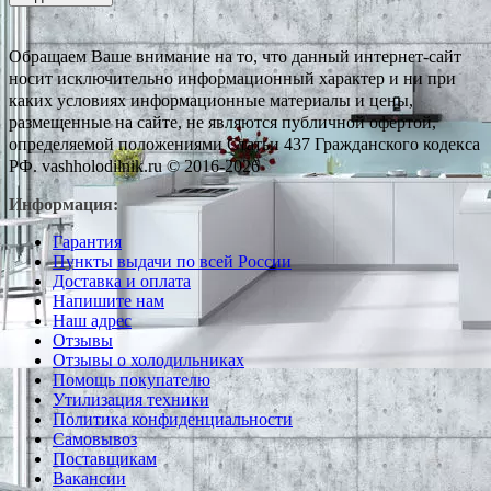
Обращаем Ваше внимание на то, что данный интернет-сайт
носит исключительно информационный характер и ни при
каких условиях информационные материалы и цены,
размещенные на сайте, не являются публичной офертой,
определяемой положениями Статьи 437 Гражданского кодекса
РФ. vashholodilnik.ru © 2016-2026
Информация:
Гарантия
Пункты выдачи по всей России
Доставка и оплата
Напишите нам
Наш адрес
Отзывы
Отзывы о холодильниках
Помощь покупателю
Утилизация техники
Политика конфиденциальности
Самовывоз
Поставщикам
Вакансии