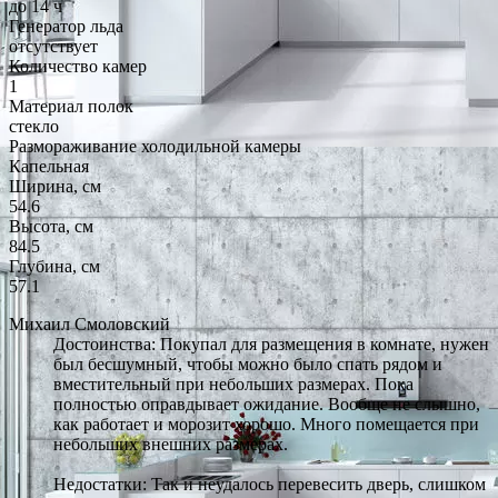
до 14 ч
Генератор льда
отсутствует
Количество камер
1
Материал полок
стекло
Размораживание холодильной камеры
Капельная
Ширина, см
54.6
Высота, см
84.5
Глубина, см
57.1
Михаил Смоловский
Достоинства: Покупал для размещения в комнате, нужен
был бесшумный, чтобы можно было спать рядом и
вместительный при небольших размерах. Пока
полностью оправдывает ожидание. Вообще не слышно,
как работает и морозит хорошо. Много помещается при
небольших внешних размерах.
Недостатки: Так и неудалось перевесить дверь, слишком