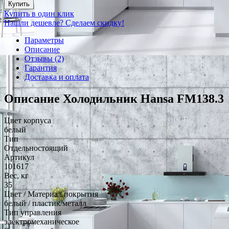
Купить
Купить в один клик
Нашли дешевле? Сделаем скидку!
Параметры
Описание
Отзывы (2)
Гарантия
Доставка и оплата
Описание Холодильник Hansa FM138.3
Цвет корпуса
белый
Тип
Отдельностоящий
Артикул
101617
Вес, кг
35
Цвет / Материал покрытия
белый / пластик/металл
Тип управления
электромеханическое