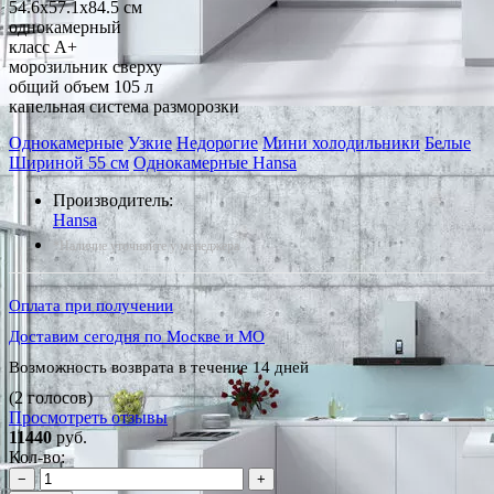
54.6x57.1x84.5 см
однокамерный
класс A+
морозильник сверху
общий объем 105 л
капельная система разморозки
Однокамерные
Узкие
Недорогие
Мини холодильники
Белые
Шириной 55 см
Однокамерные Hansa
Производитель:
Hansa
*Наличие уточняйте у менеджера
Оплата при получении
Доставим сегодня по Москве и МО
Возможность возврата в течение 14 дней
(2 голосов)
Просмотреть отзывы
11440
руб.
Кол-во:
−
+