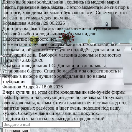
Долго выбирали холодильник , сошлись на модели марки
hitachi, привезли в день заказа , с этого момента и до сих пор в
восторге, холодильник может буквально все ! Советую и этот
магазин и эту марку для покупки.
Кормышева Алена
/ 29.06.2026
Достоинства: быстрая доставка.обслуживание, самый
большой выбор холодильников что мы видели.
Недостатки: их просто нет.
Комментарии: лучшее обслуживание что мы видели, все
рассказали, объяснили что лучше подойдёт , доставили на
следующий день. Выбором магазина довольны полностью
Наталья
/ 23.06.2026
Заказали холодильник LG. Доставили в день заказа,
установили быстро. Спасибо магазину за оперативность и
помощь в выборе лучшего холодильника по нашем
требования.
Филипов Андрей
/ 18.06.2026
Вчера купили на этом сайте холодильник side-by-side фирмы
bosh. Привезли на следующий день после заказа. Покупкой
очень довольны, как мы хотели выкидывает в стакан лед под
напитки разных размеров и цвет очень подошел под нашу
кухню. Советуем данный магазин для покупок.
Подписаться на рассылку выгодных предложений
Подписаться