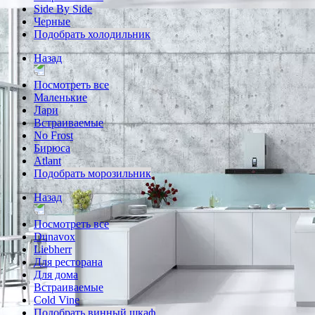
Side By Side
Черные
Подобрать холодильник
Назад
Посмотреть все
Маленькие
Лари
Встраиваемые
No Frost
Бирюса
Atlant
Подобрать морозильник
Назад
Посмотреть все
Dunavox
Liebherr
Для ресторана
Для дома
Встраиваемые
Cold Vine
Подобрать винный шкаф