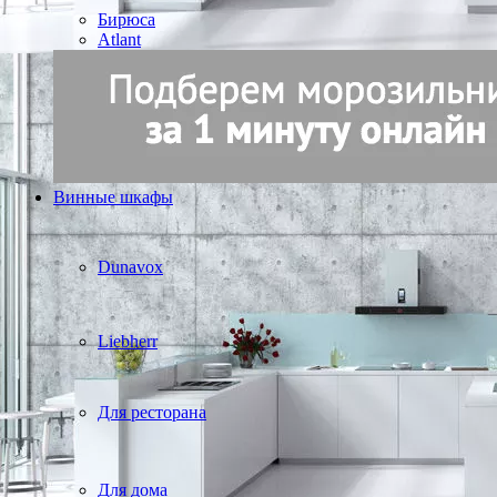
Бирюса
Atlant
Винные шкафы
Dunavox
Liebherr
Для ресторана
Для дома