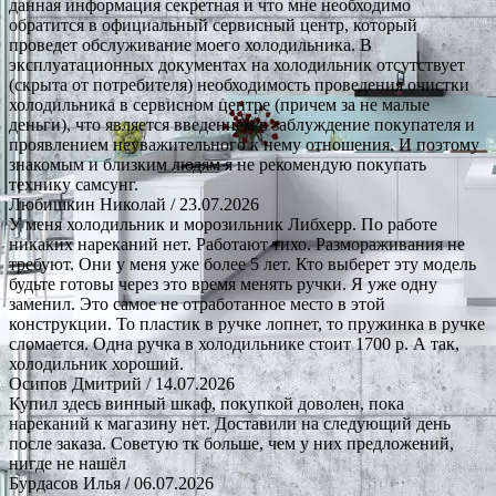
данная информация секретная и что мне необходимо
обратится в официальный сервисный центр, который
проведет обслуживание моего холодильника. В
эксплуатационных документах на холодильник отсутствует
(скрыта от потребителя) необходимость проведения очистки
холодильника в сервисном центре (причем за не малые
деньги), что является введением в заблуждение покупателя и
проявлением неуважительного к нему отношения. И поэтому
знакомым и близким людям я не рекомендую покупать
технику самсунг.
Любишкин Николай
/ 23.07.2026
У меня холодильник и морозильник Либхерр. По работе
никаких нареканий нет. Работают тихо. Размораживания не
требуют. Они у меня уже более 5 лет. Кто выберет эту модель
будьте готовы через это время менять ручки. Я уже одну
заменил. Это самое не отработанное место в этой
конструкции. То пластик в ручке лопнет, то пружинка в ручке
сломается. Одна ручка в холодильнике стоит 1700 р. А так,
холодильник хороший.
Осипов Дмитрий
/ 14.07.2026
Купил здесь винный шкаф, покупкой доволен, пока
нареканий к магазину нет. Доставили на следующий день
после заказа. Советую тк больше, чем у них предложений,
нигде не нашёл
Бурдасов Илья
/ 06.07.2026