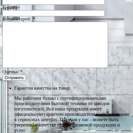
E-mail:
Комментарий:
*
Оценка:
*
Гарантия качества на товар
Мы работаем только с сертифицированными
производителями бытовой техники от заводов
изготовителей. Вся наша продукция имеет
официальную гарантию производителя и обслуживание
в сервисных центрах. Покупая у нас - можете быть
уверенны в качестве предоставляемой продукции и
услуг.