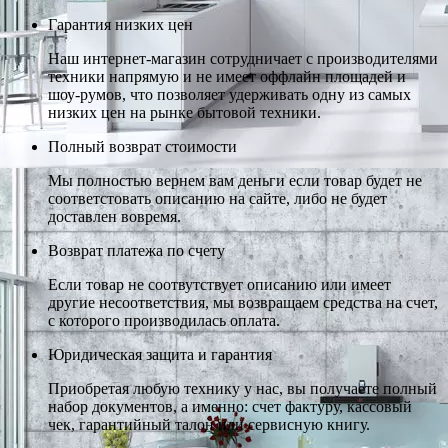
Гарантия низких цен
Наш интернет-магазин сотрудничает с производителями
техники напрямую и не имеет оффлайн площадей и
шоу-румов, что позволяет удерживать одну из самых
низких цен на рынке бытовой техники.
Полный возврат стоимости
Мы полностью вернем вам деньги если товар будет не
соответстовать описанию на сайте, либо не будет
доставлен вовремя.
Возврат платежа по счету
Если товар не соотвутствует описанию или имеет
другие несоответствия, мы возвращаем средства на счет,
с которого производилась оплата.
Юридическая защита и гарантия
Приобретая любую технику у нас, вы получаете полный
набор документов, а именно: счет фактуру, кассовый
чек, гарантийный талон или сервисную книгу.