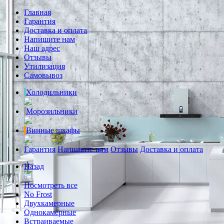
Главная
Гарантия
Доставка и оплата
Напишите нам
Наш адрес
Отзывы
Утилизация
Самовывоз
Холодильники
Морозильники
Винные шкафы
Гарантия
Напишите нам
Отзывы
Доставка и оплата
Назад
Посмотреть все
No Frost
Двухкамерные
Однокамерные
Встраиваемые