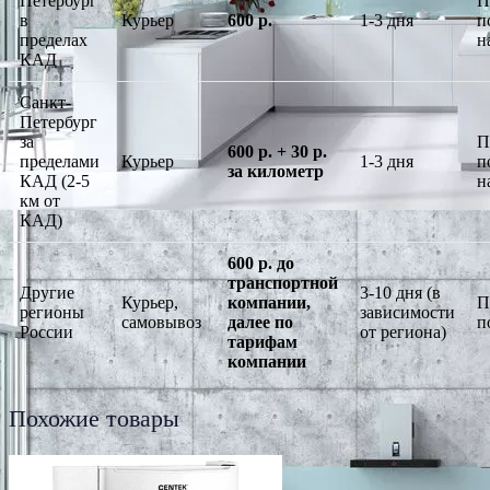
Петербург
П
в
Курьер
600 р.
1-3 дня
п
пределах
н
КАД
Санкт-
Петербург
за
П
600 р. + 30 р.
пределами
Курьер
1-3 дня
п
за километр
КАД (2-5
н
км от
КАД)
600 р. до
транспортной
Другие
3-10 дня (в
Курьер,
компании,
П
регионы
зависимости
самовывоз
далее по
п
России
от региона)
тарифам
компании
Похожие товары