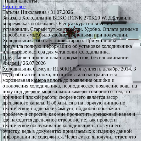
Наши клиенты /
Читать все
Татьяна Николаевна
/ 31.07.2026
Заказала Холодильник BEKO RCNK 270K20 W. Доставили
вовремя. как и обещали. Очень аккуратно внесли и
установили. Старый тут же вынесли. Удобно. Оплата разными
способами - мне было удобно наличными при получении.
Холодильник. работает тише старого. При установке
получила полную информацию об установке холодильника
или вызове мастера для установки холодильника.
Представлен полный пакет документов, без напоминаний
Андрей
/ 26.07.2026
Холодильник Самсунг RL50RR был куплен в декабре 2014, 3
года работал не плохо, но потом стала настраиваться
морозильная камера вплоть до появления ошибки и
отключения холодильника, периодическое появление воды на
полу под дверкой морозильной камеры говорило о том, что
причиной плохой работы скорее всего является засор
дренажного канала. Я обратился в на горячую линию по
технической поддержке Самсунг, подробно обозначил
проблему и спросил, как мне прочистить дренажный канал и
где находится дренажное отверстие т.е. как провести
техническое обслуживание холодильника - по сути его
очистку, ведь в документах прилагаемых к изделию данной
информации не содержится. Через сутки я получил ответ, что