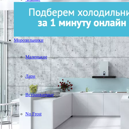
Морозильники
Маленькие
Лари
Встраиваемые
No Frost