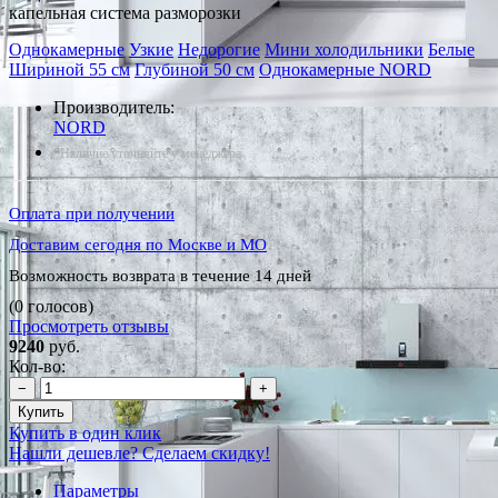
капельная система разморозки
Однокамерные
Узкие
Недорогие
Мини холодильники
Белые
Шириной 55 см
Глубиной 50 см
Однокамерные NORD
Производитель:
NORD
*Наличие уточняйте у менеджера
Оплата при получении
Доставим сегодня по Москве и МО
Возможность возврата в течение 14 дней
(0 голосов)
Просмотреть отзывы
9240
руб.
Кол-во:
−
+
Купить
Купить в один клик
Нашли дешевле? Сделаем скидку!
Параметры