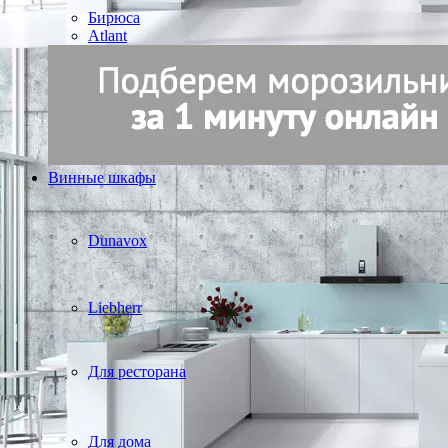
Бирюса
Atlant
Винные шкафы
Dunavox
Liebherr
Для ресторана
Для дома