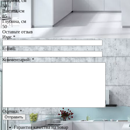
Ширина, см
53
Высота, см
85
Глубина, см
50
Оставьте отзыв
Имя:
*
E-mail:
Комментарий:
*
Оценка:
*
Гарантия качества на товар