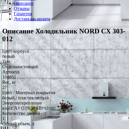
Описание
Отзывы
Гарантия
Доставка и оплата
Описание Холодильник NORD CX 303-
012
Цвет корпуса
белый
Тип
Отдельностоящий
Артикул
104851
Вес, кг
27
Цвет / Материал покрытия
белый / пластик/металл
Энергопотребление
класс A+ (119.30 кВтч/год)
Количество дверей
1
Общий объем, л
111