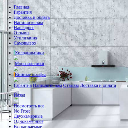
Главная
Гарантия
Доставка и оплата
Напишите нам
Наш адрес
Отзывы
Утилизация
Самовывоз
Холодильники
Морозильники
Винные шкафы
Гарантия
Напишите нам
Отзывы
Доставка и оплата
Назад
Посмотреть все
No Frost
Двухкамерные
Однокамерные
Встраиваемые