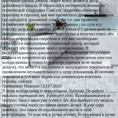
причиной плохой работы скорее всего является засор
дренажного канала. Я обратился в на горячую линию по
технической поддержке Самсунг, подробно обозначил
проблему и спросил, как мне прочистить дренажный канал и
где находится дренажное отверстие т.е. как провести
техническое обслуживание холодильника - по сути его
очистку, ведь в документах прилагаемых к изделию данной
информации не содержится. Через сутки я получил ответ, что
данная информация секретная и что мне необходимо
обратится в официальный сервисный центр, который
проведет обслуживание моего холодильника. В
эксплуатационных документах на холодильник отсутствует
(скрыта от потребителя) необходимость проведения очистки
холодильника в сервисном центре (причем за не малые
деньги), что является введением в заблуждение покупателя и
проявлением неуважительного к нему отношения. И поэтому
знакомым и близким людям я не рекомендую покупать
технику самсунг.
Любишкин Николай
/ 23.07.2026
У меня холодильник и морозильник Либхерр. По работе
никаких нареканий нет. Работают тихо. Размораживания не
требуют. Они у меня уже более 5 лет. Кто выберет эту модель
будьте готовы через это время менять ручки. Я уже одну
заменил. Это самое не отработанное место в этой
конструкции. То пластик в ручке лопнет, то пружинка в ручке