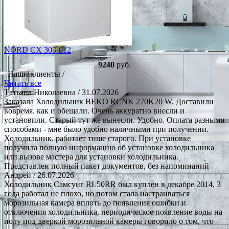
NORD CX 303-012
9240
руб.
Наши клиенты /
Читать все
Татьяна Николаевна
/ 31.07.2026
Заказала Холодильник BEKO RCNK 270K20 W. Доставили
вовремя. как и обещали. Очень аккуратно внесли и
установили. Старый тут же вынесли. Удобно. Оплата разными
способами - мне было удобно наличными при получении.
Холодильник. работает тише старого. При установке
получила полную информацию об установке холодильника
или вызове мастера для установки холодильника.
Представлен полный пакет документов, без напоминаний
Андрей
/ 26.07.2026
Холодильник Самсунг RL50RR был куплен в декабре 2014, 3
года работал не плохо, но потом стала настраиваться
морозильная камера вплоть до появления ошибки и
отключения холодильника, периодическое появление воды на
полу под дверкой морозильной камеры говорило о том, что