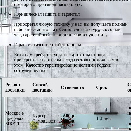
с которого производилась оплата.
Юридическая защита и гарантия
Приобретая любую технику у нас, вы получаете полный
набор документов, а именно: счет фактуру, кассовый
чек, гарантийный талон или сервисную книгу.
Гарантия качественной установки
Если вам требуется установка техники, наши
проверенные партнеры всегда готовы помочь вам в
этом. Качество гарантированно долгими годами
сотрудничества.
Регион
Способ
С
Стоимость
Срок
доставки
доставки
о
-
п
Москва в
н
Курьер
-
600 р.
пределах
1-3 дня
-
Самовывоз
-
100 р.
МКАД
п
н