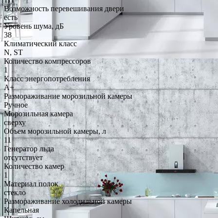
Возможность перевешивания двери
есть
Уровень шума, дБ
38
Климатический класс
N, ST
Количество компрессоров
1
Класс энергопотребления
A+
Размораживание морозильной камеры
Ручное
Морозильная камера
сверху
Объем морозильной камеры, л
11
Генератор льда
отсутствует
Количество камер
1
Материал полок
стекло
Размораживание холодильной камеры
Капельная