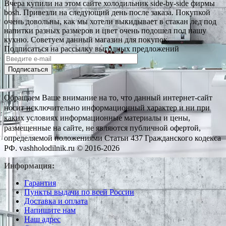
Вчера купили на этом сайте холодильник side-by-side фирмы
bosh. Привезли на следующий день после заказа. Покупкой
очень довольны, как мы хотели выкидывает в стакан лед под
напитки разных размеров и цвет очень подошел под нашу
кухню. Советуем данный магазин для покупок.
Подписаться на рассылку выгодных предложений
Подписаться
Обращаем Ваше внимание на то, что данный интернет-сайт
носит исключительно информационный характер и ни при
каких условиях информационные материалы и цены,
размещенные на сайте, не являются публичной офертой,
определяемой положениями Статьи 437 Гражданского кодекса
РФ. vashholodilnik.ru © 2016-2026
Информация:
Гарантия
Пункты выдачи по всей России
Доставка и оплата
Напишите нам
Наш адрес