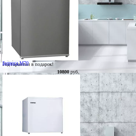
Бирюса M70
Год гарантии в подарок!
10800
руб.