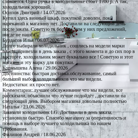
сломается. Одна ручка в холодильнике стоит 1700 р. А так,
холодильник хороший.
Осипов Дмитрий
/ 14.07.2026
Купил здесь винный шкаф, покупкой доволен, пока
нареканий к магазину нет. Доставили на следующий день
после заказа. Советую тк больше, чем у них предложений,
нигде не нашёл
Бурдасов Илья
/ 06.07.2026
Долго выбирали холодильник , сошлись на модели марки
hitachi, привезли в день заказа , с этого момента и до сих пор в
восторге, холодильник может буквально все ! Советую и этот
магазин и эту марку для покупки.
Кормышева Алена
/ 29.06.2026
Достоинства: быстрая доставка.обслуживание, самый
большой выбор холодильников что мы видели.
Недостатки: их просто нет.
Комментарии: лучшее обслуживание что мы видели, все
рассказали, объяснили что лучше подойдёт , доставили на
следующий день. Выбором магазина довольны полностью
Наталья
/ 23.06.2026
Заказали холодильник LG. Доставили в день заказа,
установили быстро. Спасибо магазину за оперативность и
помощь в выборе лучшего холодильника по нашем
требования.
Филипов Андрей
/ 18.06.2026