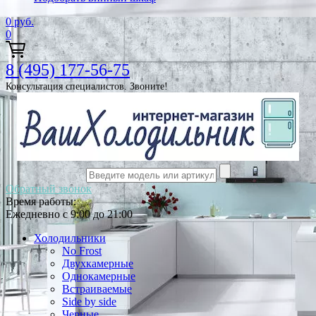
0
руб.
0
8 (495) 177-56-75
Консультация специалистов. Звоните!
Обратный звонок
Время работы:
Ежедневно с 9:00 до 21:00
Холодильники
No Frost
Двухкамерные
Однокамерные
Встраиваемые
Side by side
Черные