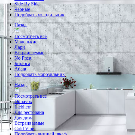
Side By Side
Черные
Подобрать холодильник
Назад
Посмотреть все
Маленькие
Лари
Встраиваемые
No Frost
Бирюса
Atlant
Подобрать морозильник
Назад
Посмотреть все
Dunavox
Liebherr
Для ресторана
Для дома
Встраиваемые
Cold Vine
Подобрать винный шкаф