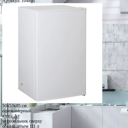
Артикул:
104851
50x53x85 см
однокамерный
класс A+
морозильник сверху
общий объем 111 л