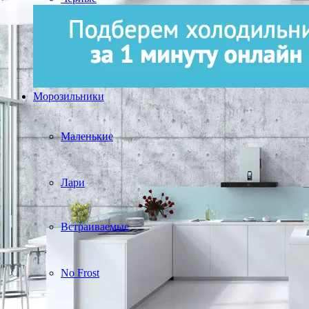
Морозильники
Маленькие
Лари
Встраиваемые
No Frost